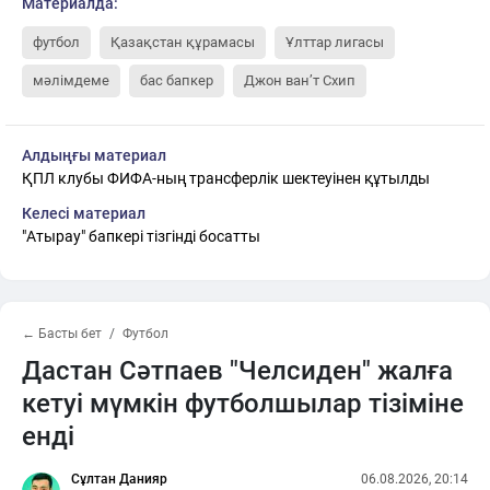
Материалда:
футбол
Қазақстан құрамасы
Ұлттар лигасы
мәлімдеме
бас бапкер
Джон ван’т Схип
Алдыңғы материал
ҚПЛ клубы ФИФА-ның трансферлік шектеуінен құтылды
Келесі материал
"Атырау" бапкері тізгінді босатты
← Басты бет
Футбол
Дастан Сәтпаев "Челсиден" жалға
кетуі мүмкін футболшылар тізіміне
енді
Сұлтан Данияр
06.08.2026, 20:14