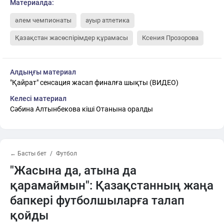
Материалда:
әлем чемпионаты
ауыр атлетика
Қазақстан жасөспірімдер құрамасы
Ксения Прозорова
Алдыңғы материал
"Қайрат" сенсация жасап финалға шықты (ВИДЕО)
Келесі материал
Сәбина Алтынбекова кіші Отанына оралды
← Басты бет
Футбол
"Жасына да, атына да
қарамаймын": Қазақстанның жаңа
бапкері футболшыларға талап
қойды