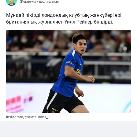
Жекпе-жек шолушысы
Мұндай пікірді лондондық клубтың жанкүйері әрі
британиялық журналист Уилл Рейнер білдірді.
instagram/@alataufans_
Сәтпаевқа қатысты "жалға беру" нұсқасы
ұсынылды