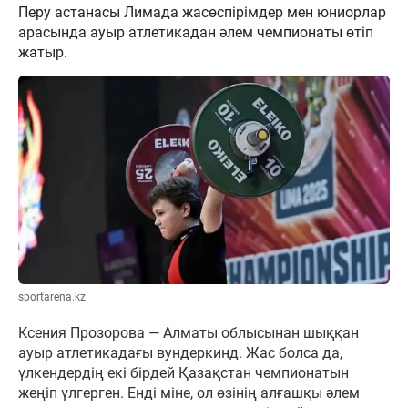
Перу астанасы Лимада жасөспірімдер мен юниорлар
арасында ауыр атлетикадан әлем чемпионаты өтіп
жатыр.
sportarena.kz
Ксения Прозорова — Алматы облысынан шыққан
ауыр атлетикадағы вундеркинд. Жас болса да,
үлкендердің екі бірдей Қазақстан чемпионатын
жеңіп үлгерген. Енді міне, ол өзінің алғашқы әлем