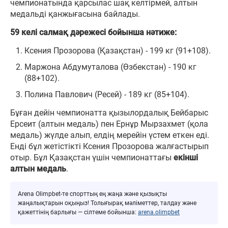
чемпионатында қарсылас шақ келтірмей, алтын
медальді қанжығасына байлады.
59 келі салмақ дәрежесі бойынша нәтиже:
Ксения Прозорова (Қазақстан) - 199 кг (91+108).
Маржона Абдумуталова (Өзбекстан) - 190 кг
(88+102).
Полина Павлович (Ресей) - 189 кг (85+104).
Бұған дейін чемпионатта қызылордалық Бейбарыс
Ерсеит (алтын медаль) пен Ернұр Мырзахмет (қола
медаль) жүлде алып, елдің мерейін үстем еткен еді.
Енді бұл жетістікті Ксения Прозорова жалғастырып
отыр. Бұл Қазақстан үшін чемпионаттағы
екінші
алтын медаль
.
Arena Olimpbet-те спорттың ең жаңа және қызықты
жаңалықтарын оқыңыз! Толығырақ мәліметтер, талдау және
қажеттінің барлығы — сілтеме бойынша:
arena.olimpbet