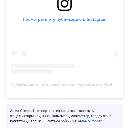
Посмотреть эту публикацию в Instagram
Публикация от Kazakhstan national football team (@kff_team)
Arena Olimpbet-те спорттың ең жаңа және қызықты
жаңалықтарын оқыңыз! Толығырақ мәліметтер, талдау және
қажеттінің барлығы — сілтеме бойынша:
arena.olimpbet