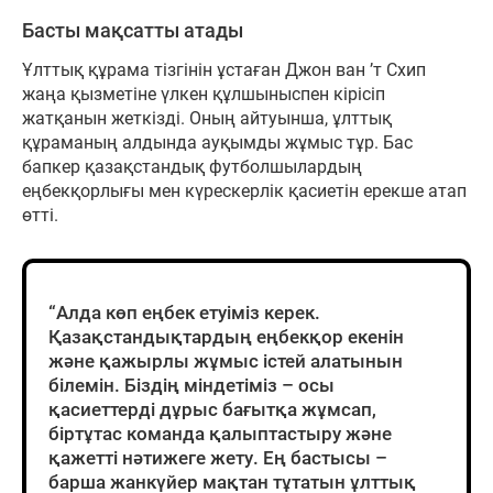
Басты мақсатты атады
Ұлттық құрама тізгінін ұстаған Джон ван ’т Схип
жаңа қызметіне үлкен құлшыныспен кірісіп
жатқанын жеткізді. Оның айтуынша, ұлттық
құраманың алдында ауқымды жұмыс тұр. Бас
бапкер қазақстандық футболшылардың
еңбекқорлығы мен күрескерлік қасиетін ерекше атап
өтті.
“Алда көп еңбек етуіміз керек.
Қазақстандықтардың еңбекқор екенін
және қажырлы жұмыс істей алатынын
білемін. Біздің міндетіміз – осы
қасиеттерді дұрыс бағытқа жұмсап,
біртұтас команда қалыптастыру және
қажетті нәтижеге жету. Ең бастысы –
барша жанкүйер мақтан тұтатын ұлттық