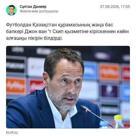
Сұлтан Данияр
07.08.2026, 17:05
Жекпе-жек шолушысы
Футболдан Қазақстан құрамасының жаңа бас
бапкері Джон ван ’т Схип қызметіне кіріскеннен кейін
алғашқы пікірін білдірді.
NUR.kz