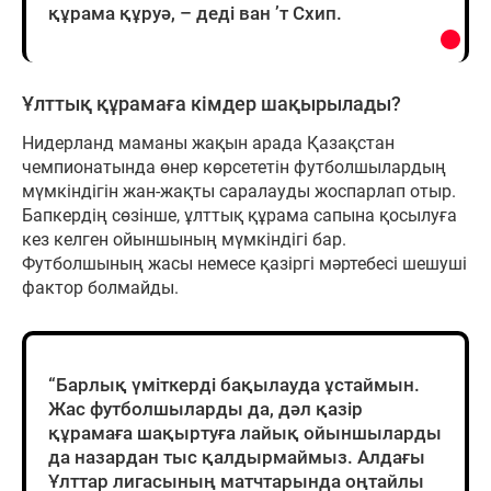
құрама құруә, – деді ван ’т Схип.
Ұлттық құрамаға кімдер шақырылады?
Нидерланд маманы жақын арада Қазақстан
чемпионатында өнер көрсететін футболшылардың
мүмкіндігін жан-жақты саралауды жоспарлап отыр.
Бапкердің сөзінше, ұлттық құрама сапына қосылуға
кез келген ойыншының мүмкіндігі бар.
Футболшының жасы немесе қазіргі мәртебесі шешуші
фактор болмайды.
“Барлық үміткерді бақылауда ұстаймын.
Жас футболшыларды да, дәл қазір
құрамаға шақыртуға лайық ойыншыларды
да назардан тыс қалдырмаймыз. Алдағы
Ұлттар лигасының матчтарында оңтайлы