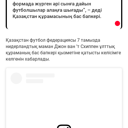
формада жүрген әрі сынға дайын
футболшылар алаңға шығады”, – деді
Қазақстан құрамасының бас бапкері.
Қазақстан футбол федерациясы 7 тамызда
нидерландтық маман Джон ван ’т Схиппен ұлттық
құраманың бас бапкері қызметіне қатысты келісімге
келгенін хабарлады.