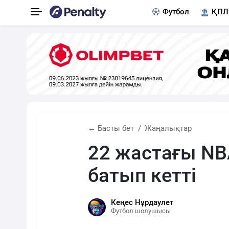
Футбол
ҚПЛ
← Басты бет
Жаңалықтар
22 жастағы NB
батып кетті
Кеңес Нұрдаулет
Футбол шолушысы