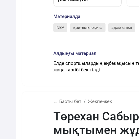
Материалда:
NBA
қайғылы оқиға
адам өлімі
Алдыңғы материал
Елде спортшылардың еңбекақысын т
жаңа тәртібі бекітілді
← Басты бет
Жекпе-жек
Төрехан Сабы
мықтымен жұд