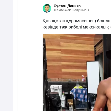
Сұлтан Данияр
Жекпе-жек шолушысы
Қазақстан құрамасының боксш
кезінде тәжірибелі мексикалық 