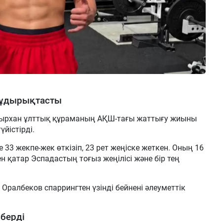
жұдырықтасты
ырхан ұлттық құраманың АҚШ-тағы жаттығу жиыны
йістірді.
33 жекпе-жек өткізіп, 23 рет жеңіске жеткен. Оның 16
н қатар Эспадастың тоғыз жеңілісі және бір тең
Оралбеков спаррингтен үзінді бейнені әлеуметтік
.
берді