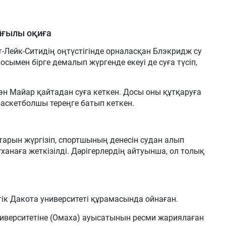
йғылы оқиға
-Лейк-Ситидің оңтүстігінде орналасқан Блэкридж су
сымен бірге демалып жүргенде екеуі де суға түсіп,
н Майар қайтадан суға кеткен. Досы оны құтқаруға
скетболшы тереңге батып кеткен.
арын жүргізіп, спортшының денесін судан алып
наға жеткізілді. Дәрігерлердің айтуынша, ол толық
ік Дакота университеті құрамасында ойнаған.
верситетіне (Омаха) ауысатынын ресми жариялаған