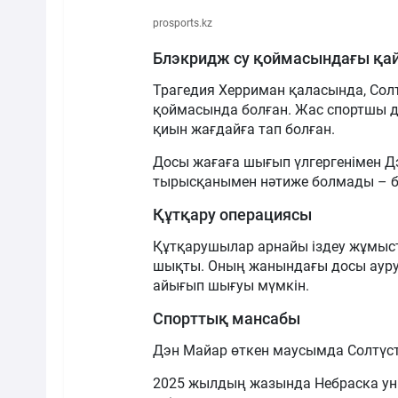
prosports.kz
Блэкридж су қоймасындағы қа
Трагедия Херриман қаласында, Солт
қоймасында болған. Жас спортшы до
қиын жағдайға тап болған.
Досы жағаға шығып үлгергенімен Дэ
тырысқанымен нәтиже болмады – ба
Құтқару операциясы
Құтқарушылар арнайы іздеу жұмыст
шықты. Оның жанындағы досы ауруха
айығып шығуы мүмкін.
Спорттық мансабы
Дэн Майар өткен маусымда Солтүст
2025 жылдың жазында Небраска уни