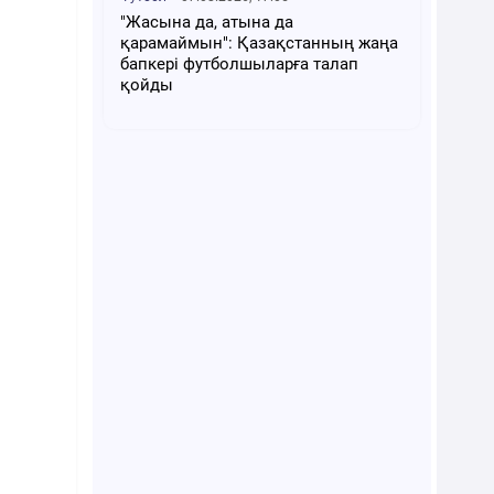
"Жасына да, атына да
қарамаймын": Қазақстанның жаңа
бапкері футболшыларға талап
қойды