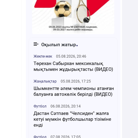
Оқылып жатыр
Жекпе-жек
05.08.2026, 20:46
Төрехан Сабырхан мексикалық
мықтымен жұдырықтасты (ВИДЕО)
Жаңалықтар
05.08.2026, 17:25
Шымкентте әлем чемпионы атанған
балуанға автокөлік берілді (ВИДЕО)
Футбол
06.08.2026, 20:14
Дастан Сәтпаев "Челсиден" жалға
кетуі мүмкін футболшылар тізіміне
енді
Футбол
07.08.2026, 17:05