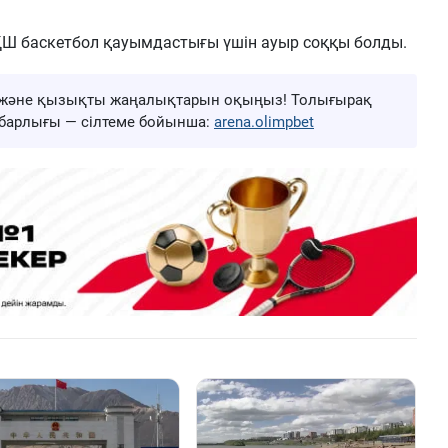
ҚШ баскетбол қауымдастығы үшін ауыр соққы болды.
ңа және қызықты жаңалықтарын оқыңыз! Толығырақ
ң барлығы — сілтеме бойынша:
arena.olimpbet