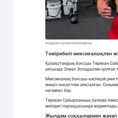
Instagram/@sabyrkhantorekhan
Тәжірибелі мексикалықпен 
Қазақстандық боксшы Төрехан Саб
аясында Элиас Эспадаспен қолғап тү
Мексикалық боксшы кәсіпқой рингте 
жеңісі нокаутпен аяқталған. Соныме
нәтижесі бар.
Төрехан Сабырханның бапкері Ілияс 
желідегі парақшасында жариялады
Жылдам соққылармен жауап 