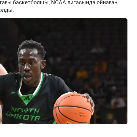
ағы баскетболшы, NCAA лигасында ойнаған
олды.