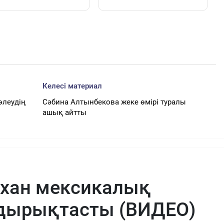
Келесі материал
өлеудің
Сәбина Алтынбекова жеке өмірі туралы
ашық айтты
рхан мексикалық
ырықтасты (ВИДЕО)