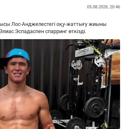
05.08.2026, 20:46
ысы Лос-Анджелестегі оқу-жаттығу жиыны
Элиас Эспадаспен спарринг өткізді.