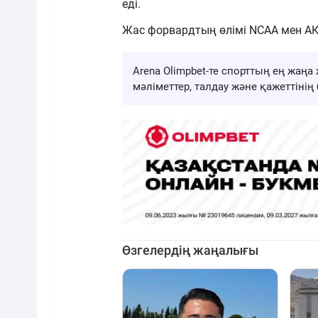
еді.
Жас форвардтың өлімі NCAA мен А
Arena Olimpbet-те спорттың ең жа
мәліметтер, талдау және қажеттіні