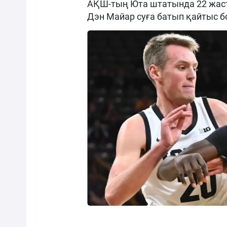
АҚШ-тың Юта штатында 22 жаст
Дэн Майар суға батып қайтыс б