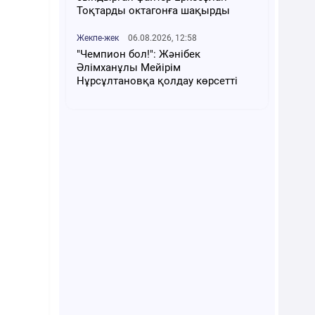
Тоқтарды октагонға шақырды
Жекпе-жек
06.08.2026, 12:58
"Чемпион бол!": Жәнібек
Әлімханұлы Мейірім
Нұрсұлтановқа қолдау көрсетті