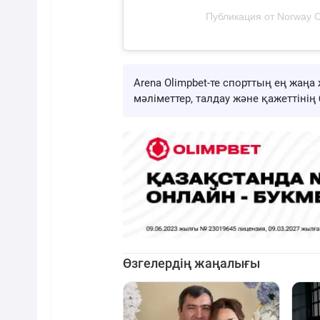
Публикация от Norway 
Arena Olimpbet-те спорттың ең жа
мәліметтер, талдау және қажеттіні