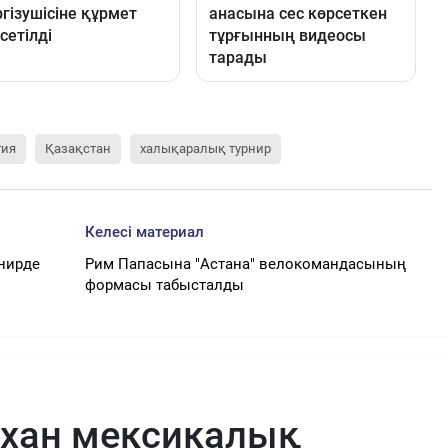
гия
Қазақстан
халықаралық турнир
Келесі материал
рнирде
Рим Папасына "Астана" велокомандасының
формасы табысталды
рхан мексикалық