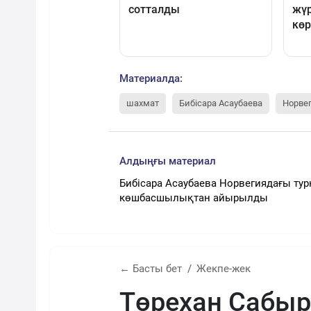
Материалда:
шахмат
Бибісара Асаубаева
Норве
Алдыңғы материал
Бибісара Асаубаева Норвегиядағы ту
көшбасшылықтан айырылды
← Басты бет
Жекпе-жек
Төрехан Сабы