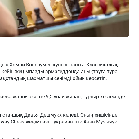
дық Хампи Конерумен күш сынасты. Классикалық
н кейін жеңімпазды армагеддонда анықтауға тура
зақстандық шахматшы сенімді ойын көрсетіп,
аева жалпы есепте 9,5 ұпай жинап, турнир кестесінде
ндістандық Дивья Дешмукх келеді. Оның еншісінде —
Norway Chess жеңімпазы, украиналық Анна Музычук