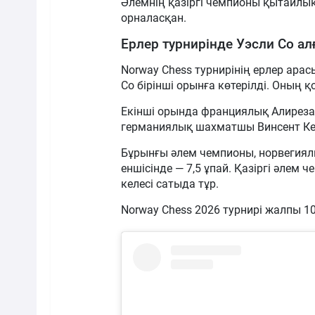
Әлемнің қазіргі чемпионы қытайлы
орналасқан.
Ерлер турнирінде Уэсли Со а
Norway Chess турнирінің ерлер ара
Со бірінші орынға көтерілді. Оның 
Екінші орында франциялық Алиреза 
германиялық шахматшы Винсент Ке
Бұрынғы әлем чемпионы, норвегиялы
еншісінде — 7,5 ұпай. Қазіргі әлем
келесі сатыда тұр.
Norway Chess 2026 турнирі жалпы 1