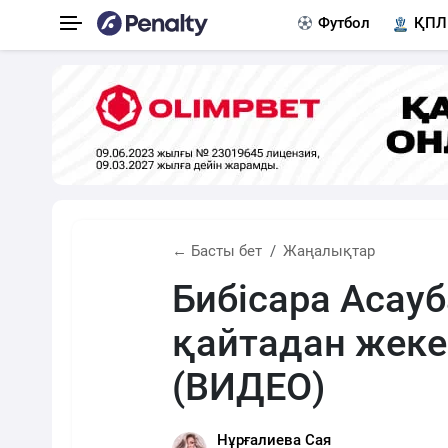
Футбол
ҚПЛ
← Басты бет
Жаңалықтар
Бибісара Асау
қайтадан жеке
(ВИДЕО)
Нұрғалиева Сая