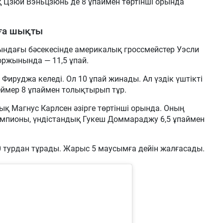
қ Цзюй Вэньцзюнь де 8 ұпаймен төртінші орында
лға шықты
сындағы бәсекесінде америкалық гроссмейстер Уэсли
қоржынында — 11,5 ұпай.
Фируджа келеді. Ол 10 ұпай жинады. Ал үздік үштікті
ймер 8 ұпаймен толықтырып тұр.
қ Магнус Карлсен әзірге төртінші орында. Оның
 чемпионы, үндістандық Гукеш Доммараджу 6,5 ұпаймен
0 турдан тұрады. Жарыс 5 маусымға дейін жалғасады.