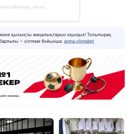
Chess (@norway_chess)
ңа және қызықты жаңалықтарын оқыңыз! Толығырақ
ң барлығы — сілтеме бойынша:
arena.olimpbet