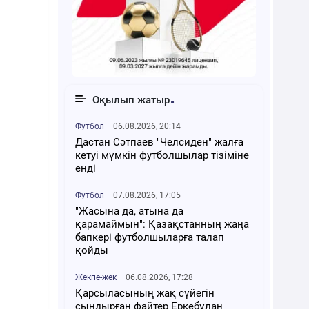
Оқылып жатыр
Футбол
06.08.2026, 20:14
Дастан Сәтпаев "Челсиден" жалға
кетуі мүмкін футболшылар тізіміне
енді
Футбол
07.08.2026, 17:05
"Жасына да, атына да
қарамаймын": Қазақстанның жаңа
бапкері футболшыларға талап
қойды
Жекпе-жек
06.08.2026, 17:28
Қарсыласының жақ сүйегін
сындырған файтер Еркебұлан