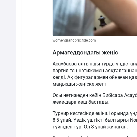
womengrandprix.fide.com
Армагеддондағы жеңіс
Асаубаева алтыншы турда үндістан
партия тең нәтижемен аяқталғанна
келді. Ақ фигуралармен ойнаған қа
маңызды жеңіске жетті
Осы нәтижеден кейін Бибісара Асауб
жеке-дара көш бастады.
Турнир кестесінде екінші орында ү
8,5 ұпай. Үздік үштікті былтырғы 
түйіндеп тұр. Ол 8 ұпай жинаған.