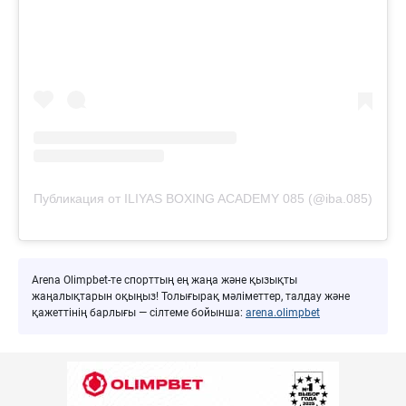
Публикация от ILIYAS BOXING ACADEMY 085 (@iba.085)
Arena Olimpbet-те спорттың ең жаңа және қызықты
жаңалықтарын оқыңыз! Толығырақ мәліметтер, талдау және
қажеттінің барлығы — сілтеме бойынша:
arena.olimpbet