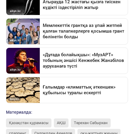
Материалда:
Қазақстан құрамасы
АҚШ
Төрехан Сабырхан
спарринг
Садриддин Ахмедов
оқу-жаттығу жиыны