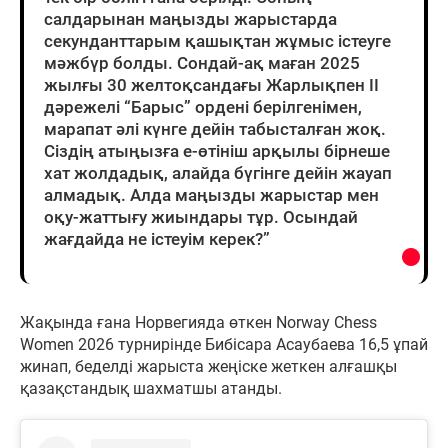
салдарынан маңызды жарыстарда
секунданттарым қашықтан жұмыс істеуге
мәжбүр болды. Сондай-ақ маған 2025
жылғы 30 желтоқсандағы Жарлықпен ІІ
дәрежелі “Барыс” ордені берілгенімен,
марапат әлі күнге дейін табысталған жоқ.
Сіздің атыңызға e-өтініш арқылы бірнеше
хат жолдадық, алайда бүгінге дейін жауап
алмадық. Алда маңызды жарыстар мен
оқу-жаттығу жиындары тұр. Осындай
жағдайда не істеуім керек?”
Жақында ғана Норвегияда өткен Norway Chess
Women 2026 турнирінде Бибісара Асаубаева 16,5 ұпай
жинап, беделді жарыста жеңіске жеткен алғашқы
қазақстандық шахматшы атанды.