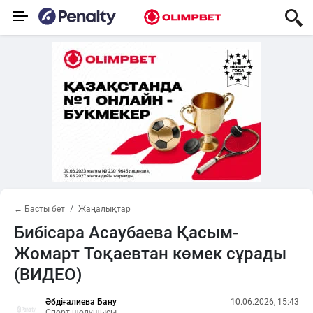
← Басты бет
Жаңалықтар
Бибісара Асаубаева Қасым-
Жомарт Тоқаевтан көмек сұрады
(ВИДЕО)
Әбдіғалиева Бану
10.06.2026, 15:43
Спорт шолушысы