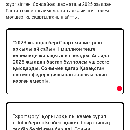
жүргізілген. Сондай-ақ шахматшы 2025 жылдан
бастап өзіне тағайындалған ай сайынғы төлем
мөлшері қысқартылғанын айтты.
“2023 жылдан бері Спорт министрлігі
арқылы ай сайын 1 миллион теңге
көлемінде жалақы алып келдім. Алайда
2025 жылдан бастап бұл төлем үш есеге
қысқарды. Сонымен қатар Қазақстан
шахмат федерациясынан жалақы алып
көрген емеспін.
“Sport Qory” қоры арқылы көмек сұрап
өтініш бергенімізбен, қажетті қаржының
тек бір бөлігі ғана берілді. Соның