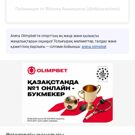
Публикация от Bibisara Asaubayeva (@bibisarachess)
Arena Olimpbet-те спорттың ең жаңа және қызықты
жаңалықтарын оқыңыз! Толығырақ мәліметтер, талдау және
қажеттінің барлығы — сілтеме бойынша:
arena.olimpbet