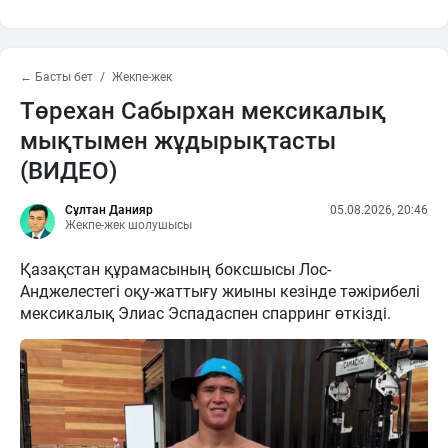
← Басты бет
Жекпе-жек
Төрехан Сабырхан мексикалық
мықтымен жұдырықтасты
(ВИДЕО)
Сұлтан Данияр
05.08.2026, 20:46
Жекпе-жек шолушысы
Қазақстан құрамасының боксшысы Лос-
Анджелестегі оқу-жаттығу жиыны кезінде тәжірибелі
мексикалық Элиас Эспадаспен спарринг өткізді.