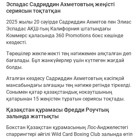
Эспадас Садриддин Ахметовтың жеңісті
сериясын тоқтатқан
2025 жылы 20 сәуірде Садриддин Ахметов пен Элиас
Эспадас АҚШ-тың Калифорния штатындағы
Коммерс қаласында 360 Promotions бокс кешінде
кездесті.
Төрешілер жекпе-жекті тең нәтижемен аяқталған деп
бағалады. Бұл жанкүйерлер үшін күтпеген жағдай
болды.
Аталған кездесу Садриддин Ахметовтың кәсіпқой
мансабындағы алғашқы тең нәтиже ретінде тіркелді.
Сонымен қатар қазақстандық нокаутшының
қатарынан 15 жеңістен тұратын сериясы тоқтады.
Қазақстан құрамасы Фредди Роучтың
залында жаттықты
Бокстан Қазақстан құрамасының Лос-Анджелестегі
спаррингтері әйгілі Wild Card Boxing Club залында өтіп