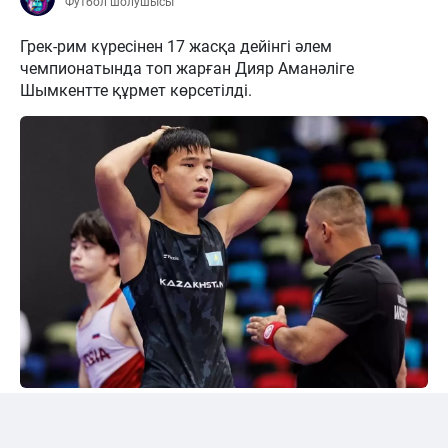
Футбол шолушысы
Грек-рим күресінен 17 жасқа дейінгі әлем
чемпионатында топ жарған Дияр Аманәліге
Шымкентте құрмет көрсетілді.
24kz
Әлем чемпионы марапатталды