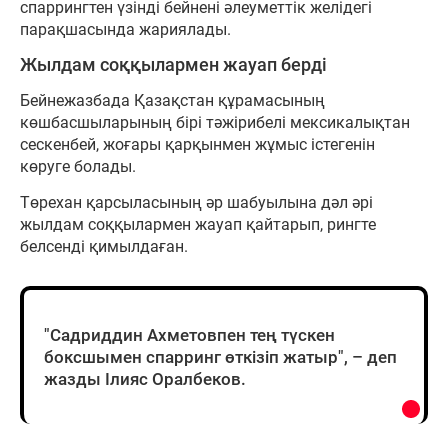
спаррингтен үзінді бейнені әлеуметтік желідегі
парақшасында жариялады.
Жылдам соққылармен жауап берді
Бейнежазбада Қазақстан құрамасының
көшбасшыларының бірі тәжірибелі мексикалықтан
сескенбей, жоғары қарқынмен жұмыс істегенін
көруге болады.
Төрехан қарсыласының әр шабуылына дәл әрі
жылдам соққылармен жауап қайтарып, рингте
белсенді қимылдаған.
"Садриддин Ахметовпен тең түскен
боксшымен спарринг өткізіп жатыр", – деп
жазды Ілияс Оралбеков.