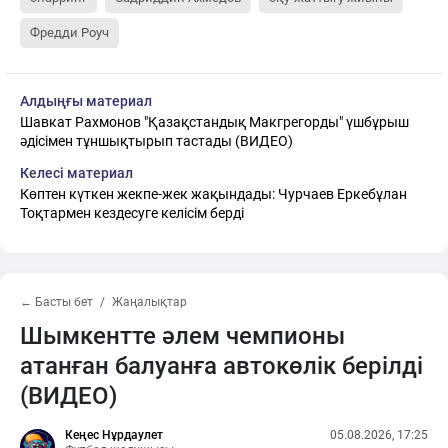
Фредди Роуч
Алдыңғы материал
Шавкат Рахмонов "Қазақстандық Макгрегорды" үшбұрыш
әдісімен тұншықтырып тастады (ВИДЕО)
Келесі материал
Көптен күткен жекпе-жек жақындады: Чурчаев Еркебұлан
Тоқтармен кездесуге келісім берді
← Басты бет
Жаңалықтар
Шымкентте әлем чемпионы
атанған балуанға автокөлік берілді
(ВИДЕО)
Кеңес Нұрдаулет
05.08.2026, 17:25