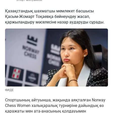
Қазақстандық шахматшы мемлекет басшысы
Қасым-Жомарт Тоқаевқа бейнеүндеу жасап,
қаржыландыру мәселесіне назар аударуды сұрады.
ФИДЕ
Спортшының айтуынша, жақында аяқталған Norway
Chess Women халықаралық турниріне дайындық өз
қаражаты мен ата-анасының қолдауымен