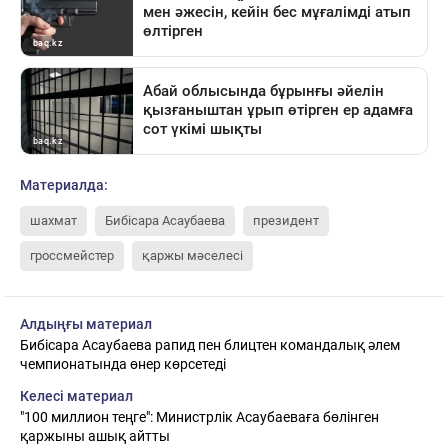
Материалда:
шахмат
Бибісара Асаубаева
президент
гроссмейстер
қаржы мәселесі
Алдыңғы материал
Бибісара Асаубаева рапид пен блицтен командалық әлем
чемпионатында өнер көрсетеді
Келесі материал
"100 миллион теңге": Министрлік Асаубаеваға бөлінген
қаржыны ашық айтты