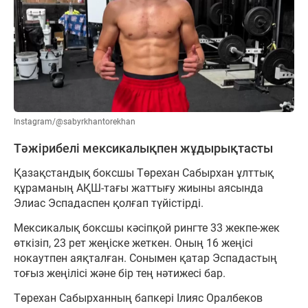
Instagram/@sabyrkhantorekhan
Тәжірибелі мексикалықпен жұдырықтасты
Қазақстандық боксшы Төрехан Сабырхан ұлттық
құраманың АҚШ-тағы жаттығу жиыны аясында
Элиас Эспадаспен қолғап түйістірді.
Мексикалық боксшы кәсіпқой рингте 33 жекпе-жек
өткізіп, 23 рет жеңіске жеткен. Оның 16 жеңісі
нокаутпен аяқталған. Сонымен қатар Эспадастың
тоғыз жеңілісі және бір тең нәтижесі бар.
Төрехан Сабырханның бапкері Ілияс Оралбеков