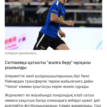
instagram/@alataufans_
Сәтпаевқа қатысты "жалға беру" нұсқасы
ұсынылды
Әлеуметтік желі қолданушыларының бірі Уилл
Рейнерден трансферлік терезе жабылғанға дейін
"Челси" кіммен қоштасуы керек екенін сұрады.
Журналист өз жауабында лондондық клуб сатуы
немесе уақытша басқа командаға жіберуі қажет деп
есептейтін футболшылардың тізімін жариялады. Сол