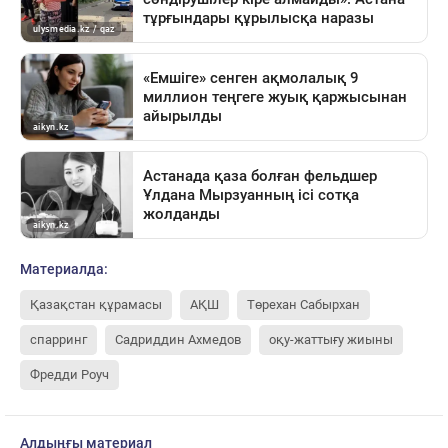
Материалда:
Қазақстан құрамасы
АҚШ
Төрехан Сабырхан
спарринг
Садриддин Ахмедов
оқу-жаттығу жиыны
Фредди Роуч
Алдыңғы материал