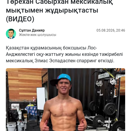
Төрехан Сабырхан мексикалық
мықтымен жұдырықтасты
(ВИДЕО)
Сұлтан Данияр
05.08.2026, 20:46
Жекпе-жек шолушысы
Қазақстан құрамасының боксшысы Лос-
Анджелестегі оқу-жаттығу жиыны кезінде тәжірибелі
мексикалық Элиас Эспадаспен спарринг өткізді.