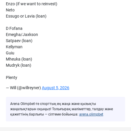
Enzo (if we want to reinvest)
Neto
Essugo or Lavia (loan)
D Fofana
Emegha/Jaxkson
Satpaev (loan)
Kellyman
Guiu
Mheuka (loan)
Mudryk (loan)
Plenty
— Will (@willreyner)
August 5, 2026
Arena Olimpbet-те спорттың ең жаңа және қызықты
жаңалықтарын оқыңыз! Толығырақ мәліметтер, талдау және
қажеттінің барлығы — сілтеме бойынша:
arena.olimpbet