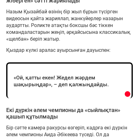
жіберген» сәтті жариялады
Назым Қызайбай өзінің бір жыл бұрын түсірген
видеосын қайта жариялап, жанкүйерлер назарын
аудартты. Роликте атақты боксшы бәс тіккен
командаластарын жеңіп, әрқайсысына классикалық
«щелбан» беріп жатыр.
Қыздар күлкі аралас ауырсынған дауыспен:
«Ой, қатты екен! Жедел жәрдем
шақырыңдар», – деп қалжыңдайды.
Екі дүркін әлем чемпионы да «сыйлықтан»
қашып құтылмады
Бір сәтте камера ракурсы өзгеріп, кадрға екі дүркін
әлем чемпионы Аида Әбікеева түседі. Ол да