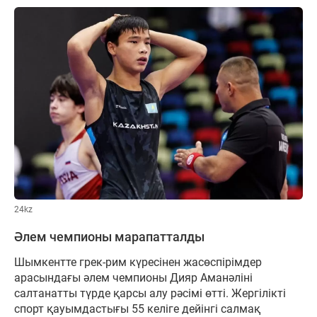
24kz
Әлем чемпионы марапатталды
Шымкентте грек-рим күресінен жасөспірімдер
арасындағы әлем чемпионы Дияр Аманәліні
салтанатты түрде қарсы алу рәсімі өтті. Жергілікті
спорт қауымдастығы 55 келіге дейінгі салмақ