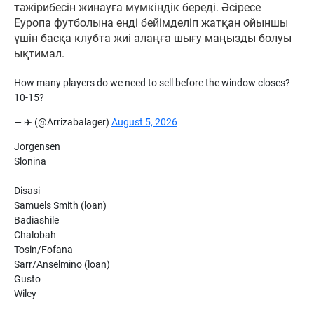
тәжірибесін жинауға мүмкіндік береді. Әсіресе
Еуропа футболына енді бейімделіп жатқан ойыншы
үшін басқа клубта жиі алаңға шығу маңызды болуы
ықтимал.
How many players do we need to sell before the window closes?
10-15?
— ✈️ (@Arrizabalager)
August 5, 2026
Jorgensen
Slonina
Disasi
Samuels Smith (loan)
Badiashile
Chalobah
Tosin/Fofana
Sarr/Anselmino (loan)
Gusto
Wiley