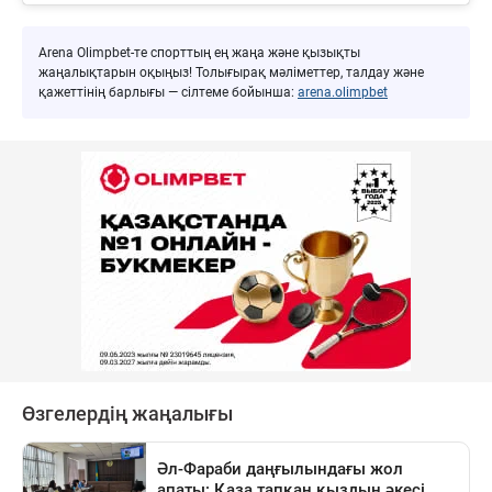
Arena Olimpbet-те спорттың ең жаңа және қызықты
жаңалықтарын оқыңыз! Толығырақ мәліметтер, талдау және
қажеттінің барлығы — сілтеме бойынша:
arena.olimpbet