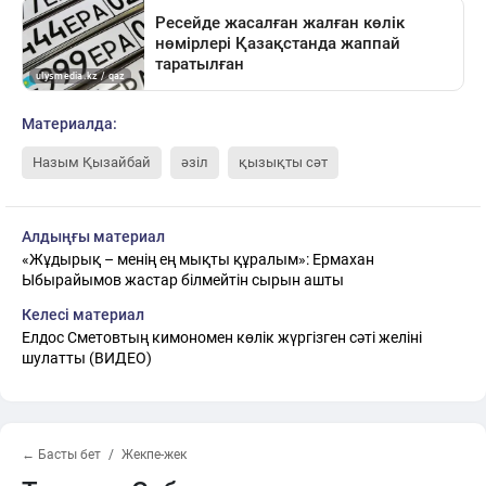
Материалда:
Назым Қызайбай
әзіл
қызықты сәт
Алдыңғы материал
«Жұдырық – менің ең мықты құралым»: Ермахан
Ыбырайымов жастар білмейтін сырын ашты
Келесі материал
Елдос Сметовтың кимономен көлік жүргізген сәті желіні
шулатты (ВИДЕО)
← Басты бет
Жекпе-жек