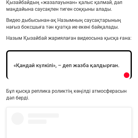
Қызайбайдың «жазалауынан» қалыс қалмай, дәл
маңдайына саусақпен тиген соққыны алады.
Видео дыбысынан-ақ Назымның саусақтарының
нағыз боксшыға тән қуатқа ие екені байқалады.
Назым Қызайбай жариялаған видеосына қысқа ғана:
«Қандай күлкілі», – деп жазба қалдырған.
Бұл қысқа реплика роликтің көңілді атмосферасын
дәл берді.