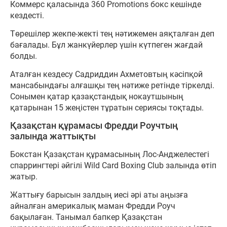
Коммерс қаласында 360 Promotions бокс кешінде
кездесті.
Төрешілер жекпе-жекті тең нәтижемен аяқталған деп
бағалады. Бұл жанкүйерлер үшін күтпеген жағдай
болды.
Аталған кездесу Садриддин Ахметовтың кәсіпқой
мансабындағы алғашқы тең нәтиже ретінде тіркелді.
Сонымен қатар қазақстандық нокаутшының
қатарынан 15 жеңістен тұратын сериясы тоқтады.
Қазақстан құрамасы Фредди Роучтың
залында жаттықты
Бокстан Қазақстан құрамасының Лос-Анджелестегі
спаррингтері әйгілі Wild Card Boxing Club залында өтіп
жатыр.
Жаттығу барысын залдың иесі әрі аты аңызға
айналған америкалық маман Фредди Роуч
бақылаған. Танымал бапкер Қазақстан