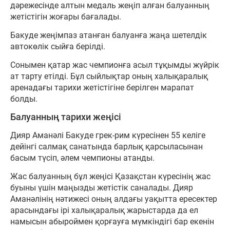
дәрежесінде алтын медаль жеңіп алған балуанның
жетістігін жоғары бағалады.
Бакуде жеңімпаз атанған балуанға жаңа шетелдік
автокөлік сыйға берілді.
Сонымен қатар жас чемпионға асыл тұқымды жүйрік
ат тарту етілді. Бұл сыйлықтар оның халықаралық
аренадағы тарихи жетістігіне берілген марапат
болды.
Балуанның тарихи жеңісі
Дияр Аманәлі Бакуде грек-рим күресінен 55 келіге
дейінгі салмақ санатында барлық қарсыласынан
басым түсіп, әлем чемпионы атанды.
Жас балуанның бұл жеңісі Қазақстан күресінің жас
буыны үшін маңызды жетістік саналады. Дияр
Аманәлінің нәтижесі оның алдағы уақытта ересектер
арасындағы ірі халықаралық жарыстарда да ел
намысын абыроймен қорғауға мүмкіндігі бар екенін