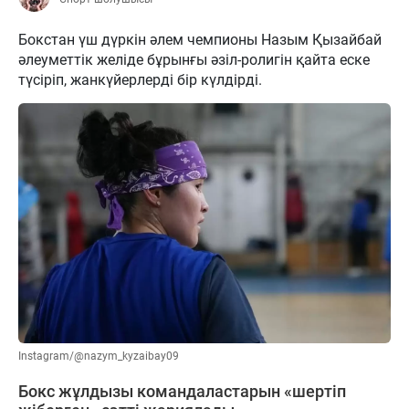
Бокстан үш дүркін әлем чемпионы Назым Қызайбай
әлеуметтік желіде бұрынғы әзіл-ролигін қайта еске
түсіріп, жанкүйерлерді бір күлдірді.
Instagram/@nazym_kyzaibay09
Бокс жұлдызы командаластарын «шертіп