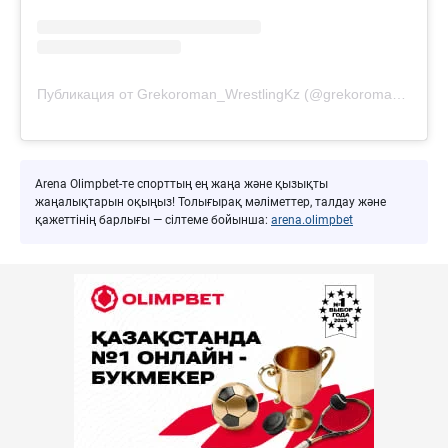
Публикация от Grekoroman_WrestlingKz (@grekoroman_wrestlingkz)
Arena Olimpbet-те спорттың ең жаңа және қызықты
жаңалықтарын оқыңыз! Толығырақ мәліметтер, талдау және
қажеттінің барлығы — сілтеме бойынша:
arena.olimpbet