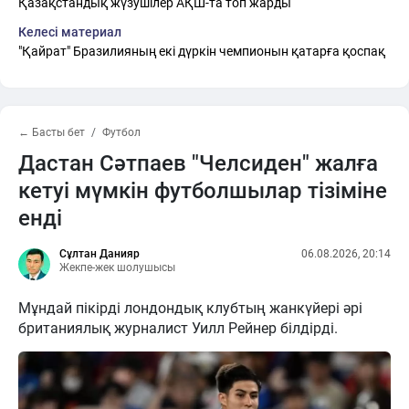
Қазақстандық жүзушілер АҚШ-та топ жарды
Келесі материал
"Қайрат" Бразилияның екі дүркін чемпионын қатарға қоспақ
← Басты бет
Футбол
Дастан Сәтпаев "Челсиден" жалға
кетуі мүмкін футболшылар тізіміне
енді
Сұлтан Данияр
06.08.2026, 20:14
Жекпе-жек шолушысы
Мұндай пікірді лондондық клубтың жанкүйері әрі
британиялық журналист Уилл Рейнер білдірді.