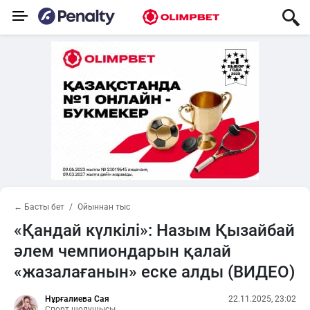
← Басты бет
Ойыннан тыс
«Қандай күлкілі»: Назым Қызайбай
әлем чемпиондарын қалай
«жазалағанын» еске алды (ВИДЕО)
Нұрғалиева Сая
22.11.2025, 23:02
Спорт шолушысы