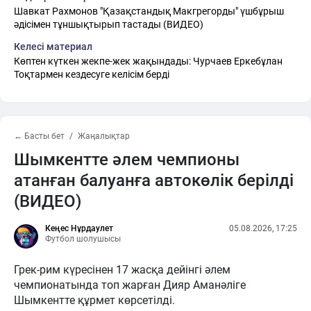
Шавкат Рахмонов "Қазақстандық Макгрегорды" үшбұрыш
әдісімен тұншықтырып тастады (ВИДЕО)
Келесі материал
Көптен күткен жекпе-жек жақындады: Чурчаев Еркебұлан
Тоқтармен кездесуге келісім берді
← Басты бет
Жаңалықтар
Шымкентте әлем чемпионы
атанған балуанға автокөлік берілді
(ВИДЕО)
Кеңес Нұрдаулет
05.08.2026, 17:25
Футбол шолушысы
Грек-рим күресінен 17 жасқа дейінгі әлем
чемпионатында топ жарған Дияр Аманәліге
Шымкентте құрмет көрсетілді.