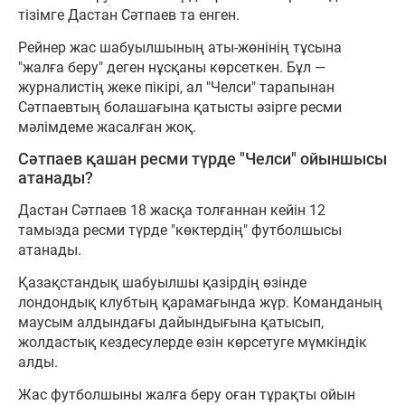
тізімге Дастан Сәтпаев та енген.
Рейнер жас шабуылшының аты-жөнінің тұсына
"жалға беру" деген нұсқаны көрсеткен. Бұл —
журналистің жеке пікірі, ал "Челси" тарапынан
Сәтпаевтың болашағына қатысты әзірге ресми
мәлімдеме жасалған жоқ.
Сәтпаев қашан ресми түрде "Челси" ойыншысы
атанады?
Дастан Сәтпаев 18 жасқа толғаннан кейін 12
тамызда ресми түрде "көктердің" футболшысы
атанады.
Қазақстандық шабуылшы қазірдің өзінде
лондондық клубтың қарамағында жүр. Команданың
маусым алдындағы дайындығына қатысып,
жолдастық кездесулерде өзін көрсетуге мүмкіндік
алды.
Жас футболшыны жалға беру оған тұрақты ойын