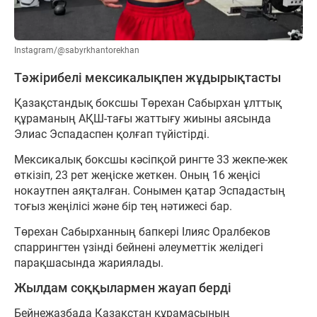
Instagram/@sabyrkhantorekhan
Тәжірибелі мексикалықпен жұдырықтасты
Қазақстандық боксшы Төрехан Сабырхан ұлттық
құраманың АҚШ-тағы жаттығу жиыны аясында
Элиас Эспадаспен қолғап түйістірді.
Мексикалық боксшы кәсіпқой рингте 33 жекпе-жек
өткізіп, 23 рет жеңіске жеткен. Оның 16 жеңісі
нокаутпен аяқталған. Сонымен қатар Эспадастың
тоғыз жеңілісі және бір тең нәтижесі бар.
Төрехан Сабырханның бапкері Ілияс Оралбеков
спаррингтен үзінді бейнені әлеуметтік желідегі
парақшасында жариялады.
Жылдам соққылармен жауап берді
Бейнежазбада Қазақстан құрамасының