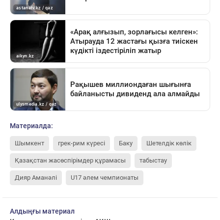
Материалда:
Шымкент
грек-рим күресі
Баку
Шетелдік көлік
Қазақстан жасөспірімдер құрамасы
табыстау
Дияр Аманәлі
U17 әлем чемпионаты
Алдыңғы материал