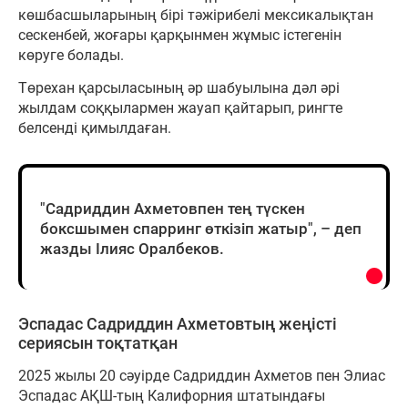
көшбасшыларының бірі тәжірибелі мексикалықтан
сескенбей, жоғары қарқынмен жұмыс істегенін
көруге болады.
Төрехан қарсыласының әр шабуылына дәл әрі
жылдам соққылармен жауап қайтарып, рингте
белсенді қимылдаған.
"Садриддин Ахметовпен тең түскен
боксшымен спарринг өткізіп жатыр", – деп
жазды Ілияс Оралбеков.
Эспадас Садриддин Ахметовтың жеңісті
сериясын тоқтатқан
2025 жылы 20 сәуірде Садриддин Ахметов пен Элиас
Эспадас АҚШ-тың Калифорния штатындағы