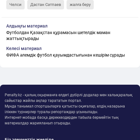
Челси
Дастан Сәтпаев
жалға беру
Алдыңғы материал
Футболдан Қазақстан құрамасын шетелдік маман
жаттықтырады
Келесі материал
ФИФА әлемдік футбол қауымдастығынан кешірім сұрады
Penalty.kz - қалың оқырманға елдегі дүбірлі додалар мен халықаралық
сайыстар жайлы ақпар тарататын портал.
Мұнда танымал спортшыларға қатысты оқиғалар, елдің назарына
іліккен турнирлер туралы репортаждар ұсынылады.
Интернет-жобада басқа дереккөздерден табыла бермейтін тың
материалдар жарияланып отырады.
Біз әлеуметтік жиеліде