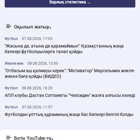
Барлық статистика →
Оқылып жатыр
Футбол
07.08.2026, 17:05
"Жасына да, атына да қарамаймын": Қазақстанның жаңа
бапкері футболшыларға талап қойды
Жекпе-жек
08.08.2026, 13:00
"Отбасым аш қалмауы керек": "Мотиватор" Марсельмен жекпе-
жекке баға қойды (ВИДЕО)
Футбол
08.08.2026, 16:20
АПЛ клубы Дастан Сәтпаевты "Челсиден" жалға алғысы келеді
Футбол
07.08.2026, 11:57
Футболдан ұлттық құраманың жаңа бас бапкері белгілі болды
Бүгін YouTube-та