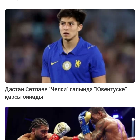
Дастан Сәтпаев "Челси" сапында "Ювентуске"
қарсы ойнады