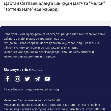
Дастан Сәтпаев алаңға шыққан матчта "Челси"
"Тоттенхэмге" есе жіберді
Penalty.kz - қалың оқырманға елдегі дүбірлі додалар мен халықаралық
сайыстар жайлы ақпар тарататын портал.
Мұнда танымал спортшыларға қатысты оқиғалар, елдің назарына
іліккен турнирлер туралы репортаждар ұсынылады.
Интернет-жобада басқа дереккөздерден табыла бермейтін тың
материалдар жарияланып отырады.
Біз әлеуметтік жиеліде
Разработка и продвижение сайта —
dg
Интернет басылымның иесі - "Gtech" ЖК
Мерзімді баспасөз басылымын, ақпараттық агенттікті және желілік
басылымды есепке қою туралы 16.09.2024 жылғы № kz15vpy00101318