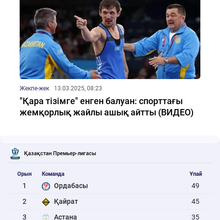
Жекпе-жек
13.03.2025, 08:23
"Қара тізімге" енген балуан: спорттағы
жемқорлық жайлы ашық айтты (ВИДЕО)
Қазақстан Премьер-лигасы
Орын
Команда
Ұпай
1
Ордабасы
49
2
Қайрат
45
3
Астана
35