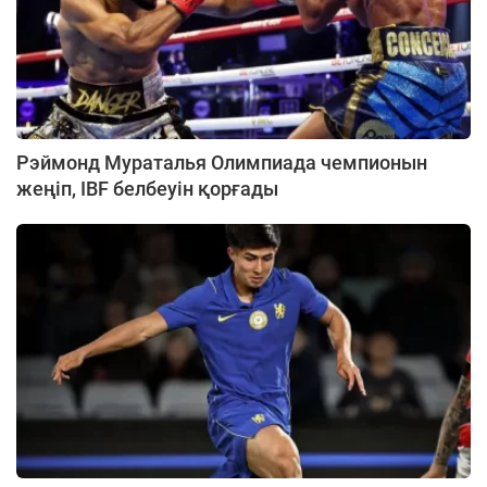
Рэймонд Мураталья Олимпиада чемпионын
жеңіп, IBF белбеуін қорғады