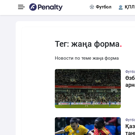
Футбол
ҚПЛ
Тег: жаңа форма
Новости по теме жаңа форма
Футб
Өзб
арн
Футб
Қаз
та