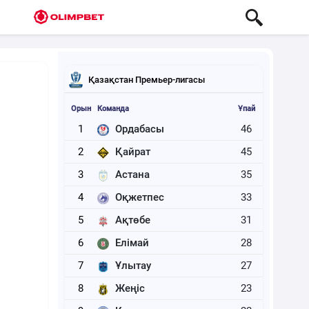
Қазақстан Премьер-лигасы
Орын
Команда
Ұпай
1
Ордабасы
46
2
Қайрат
45
3
Астана
35
4
Оқжетпес
33
5
Ақтөбе
31
6
Елімай
28
7
Ұлытау
27
8
Жеңіс
23