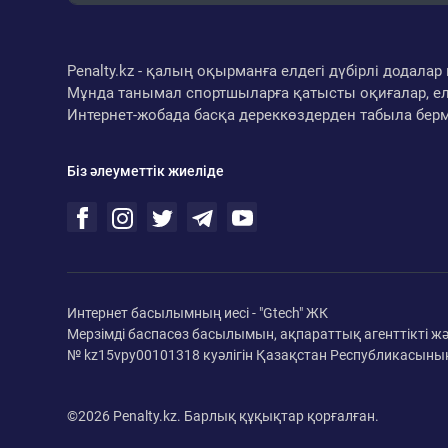
Penalty.kz - қалың оқырманға елдегі дүбірлі додал
Мұнда танымал спортшыларға қатысты оқиғалар, ел
Интернет-жобада басқа дереккөздерден табыла бер
Біз әлеуметтік жиеліде
Интернет басылымның иесі - "Gtech" ЖК
Мерзімді баспасөз басылымын, ақпараттық агенттікті ж
№ kz15vpy00101318 куәлігін Қазақстан Республикасының
©2026 Penalty.kz. Барлық құқықтар қорғалған.