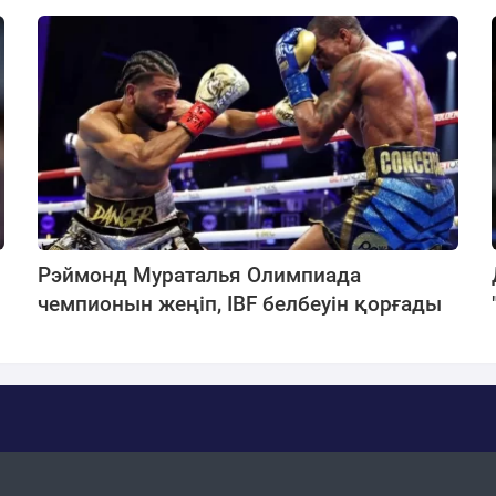
Рэймонд Мураталья Олимпиада
чемпионын жеңіп, IBF белбеуін қорғады