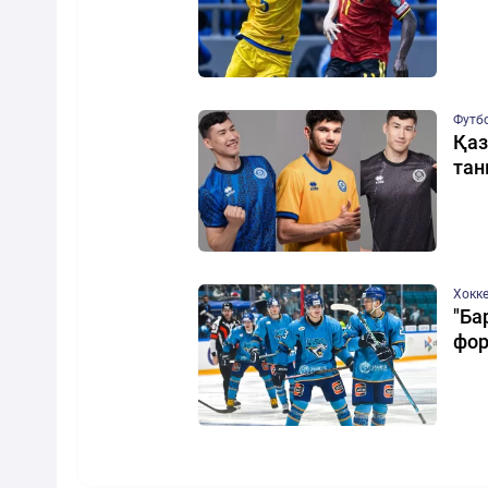
Футб
Қаз
та
Хокк
"Ба
фор