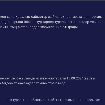
ар мен халықаралық сайыстар жайлы ақпар тарататын портал.
дің назарына іліккен турнирлер туралы репортаждар ұсыныл
мейтін тың материалдар жарияланып отырады.
әне желілік басылымды есепке қою туралы 16.09.2024 жылғы
 Мәдениет және ақпарат министрлігі берді
Біз туралы
Байланыс
Сайтта жарнама
Сайт ережелері