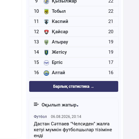
9
Қызылжар
22
10
Тобыл
22
11
Каспий
21
12
Қайсар
20
13
Атырау
19
14
Жетісу
19
15
Ертіс
17
16
Алтай
16
Барлық статистика →
Оқылып жатыр
Футбол
06.08.2026, 20:14
Дастан Сәтпаев "Челсиден" жалға
кетуі мүмкін футболшылар тізіміне
енді