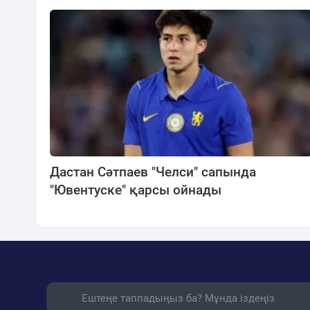
Дастан Сәтпаев "Челси" сапында
"Ювентуске" қарсы ойнады