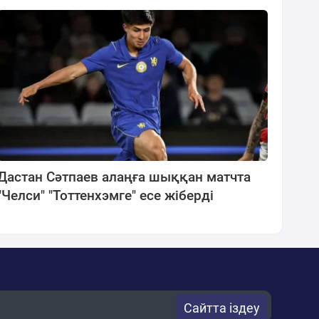
Дастан Сәтпаев алаңға шыққан матчта
"Челси" "Тоттенхэмге" есе жіберді
Сайтта іздеу