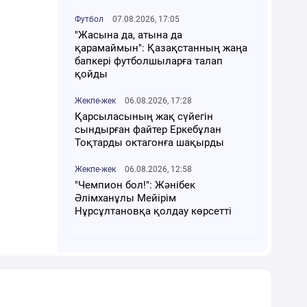
Футбол
07.08.2026, 17:05
"Жасына да, атына да
қарамаймын": Қазақстанның жаңа
бапкері футболшыларға талап
қойды
Жекпе-жек
06.08.2026, 17:28
Қарсыласының жақ сүйегін
сындырған файтер Еркебұлан
Тоқтарды октагонға шақырды
Жекпе-жек
06.08.2026, 12:58
"Чемпион бол!": Жәнібек
Әлімханұлы Мейірім
Нұрсұлтановқа қолдау көрсетті