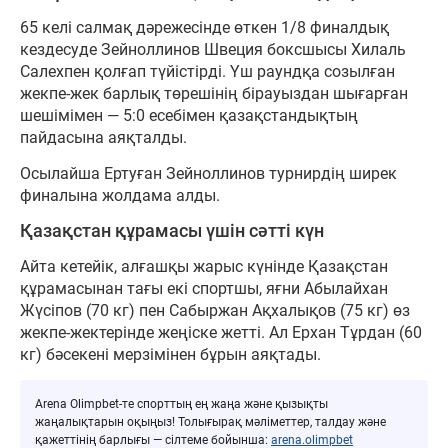
65 келі салмақ дәрежесінде өткен 1/8 финалдық
кездесуде Зейноллинов Швеция боксшысы Хилаль
Салехпен қолғап түйістірді. Үш раундқа созылған
жекпе-жек барлық төрешінің бірауыздан шығарған
шешімімен — 5:0 есебімен қазақстандықтың
пайдасына аяқталды.
Осылайша Ертуған Зейноллинов турнирдің ширек
финалына жолдама алды.
Қазақстан құрамасы үшін сәтті күн
Айта кетейік, алғашқы жарыс күнінде Қазақстан
құрамасынан тағы екі спортшы, яғни Абылайхан
Жүсіпов (70 кг) пен Сабыржан Ақхалықов (75 кг) өз
жекпе-жектерінде жеңіске жетті. Ал Ерхан Тұрдан (60
кг) бәсекені мерзімінен бұрын аяқтады.
Arena Olimpbet-те спорттың ең жаңа және қызықты
жаңалықтарын оқыңыз! Толығырақ мәліметтер, талдау және
қажеттінің барлығы — сілтеме бойынша:
arena.olimpbet