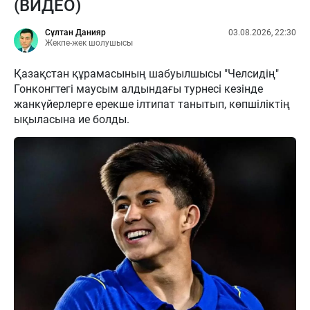
(ВИДЕО)
Сұлтан Данияр
03.08.2026, 22:30
Жекпе-жек шолушысы
Қазақстан құрамасының шабуылшысы "Челсидің"
Гонконгтегі маусым алдындағы турнесі кезінде
жанкүйерлерге ерекше ілтипат танытып, көпшіліктің
ықыласына ие болды.