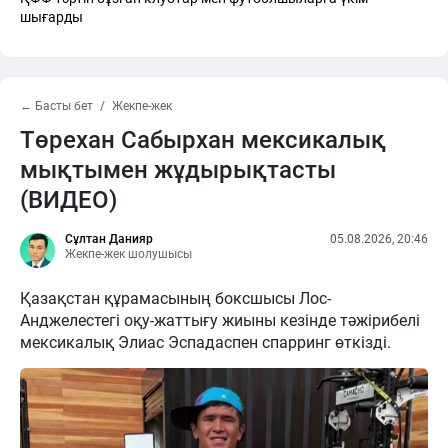
шығарды
← Басты бет
Жекпе-жек
Төрехан Сабырхан мексикалық
мықтымен жұдырықтасты
(ВИДЕО)
Сұлтан Данияр
05.08.2026, 20:46
Жекпе-жек шолушысы
Қазақстан құрамасының боксшысы Лос-
Анджелестегі оқу-жаттығу жиыны кезінде тәжірибелі
мексикалық Элиас Эспадаспен спарринг өткізді.