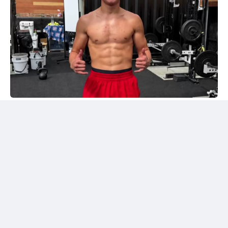
Instagram/@sabyrkhantorekhan
Тәжірибелі мексикалықпен жұдырықтасты
Қазақстандық боксшы Төрехан Сабырхан ұлттық
құраманың АҚШ-тағы жаттығу жиыны аясында
Элиас Эспадаспен қолғап түйістірді.
Мексикалық боксшы кәсіпқой рингте 33 жекпе-жек
өткізіп, 23 рет жеңіске жеткен. Оның 16 жеңісі
нокаутпен аяқталған. Сонымен қатар Эспадастың
тоғыз жеңілісі және бір тең нәтижесі бар.