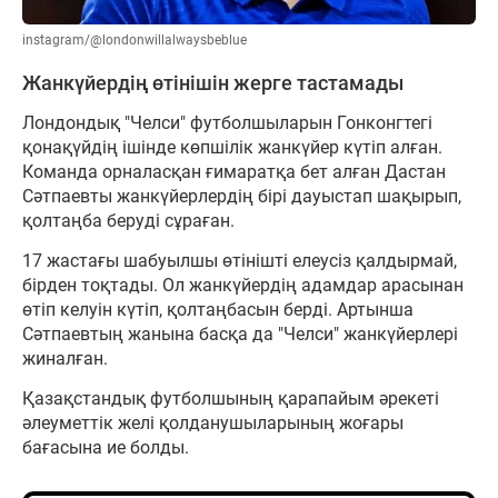
instagram/@londonwillalwaysbeblue
Жанкүйердің өтінішін жерге тастамады
Лондондық "Челси" футболшыларын Гонконгтегі
қонақүйдің ішінде көпшілік жанкүйер күтіп алған.
Команда орналасқан ғимаратқа бет алған Дастан
Сәтпаевты жанкүйерлердің бірі дауыстап шақырып,
қолтаңба беруді сұраған.
17 жастағы шабуылшы өтінішті елеусіз қалдырмай,
бірден тоқтады. Ол жанкүйердің адамдар арасынан
өтіп келуін күтіп, қолтаңбасын берді. Артынша
Сәтпаевтың жанына басқа да "Челси" жанкүйерлері
жиналған.
Қазақстандық футболшының қарапайым әрекеті
әлеуметтік желі қолданушыларының жоғары
бағасына ие болды.