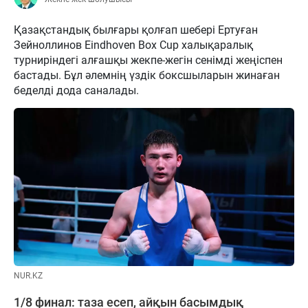
Қазақстандық былғары қолғап шебері Ертуған
Зейноллинов Eindhoven Box Cup халықаралық
турниріндегі алғашқы жекпе-жегін сенімді жеңіспен
бастады. Бұл әлемнің үздік боксшыларын жинаған
беделді дода саналады.
NUR.KZ
1/8 финал: таза есеп, айқын басымдық