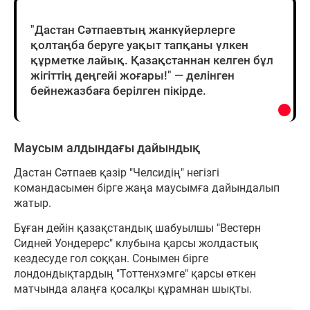
"Дастан Сәтпаевтың жанкүйерлерге
қолтаңба беруге уақыт тапқаны үлкен
құрметке лайық. Қазақстаннан келген бұл
жігіттің деңгейі жоғары!" — делінген
бейнежазбаға берілген пікірде.
Маусым алдындағы дайындық
Дастан Сәтпаев қазір "Челсидің" негізгі
командасымен бірге жаңа маусымға дайындалып
жатыр.
Бұған дейін қазақстандық шабуылшы "Вестерн
Сидней Уондерерс" клубына қарсы жолдастық
кездесуде гол соққан. Сонымен бірге
лондондықтардың "Тоттенхэмге" қарсы өткен
матчында алаңға қосалқы құрамнан шықты.