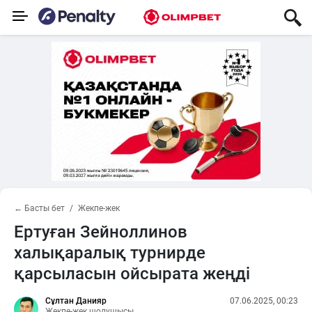
← Басты бет
Жекпе-жек
Ертуған Зейноллинов
халықаралық турнирде
қарсыласын ойсырата жеңді
Сұлтан Данияр
07.06.2025, 00:23
Жекпе-жек шолушысы