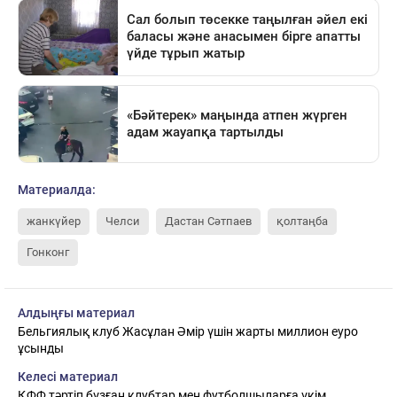
Материалда:
жанкүйер
Челси
Дастан Сәтпаев
қолтаңба
Гонконг
Алдыңғы материал
Бельгиялық клуб Жасұлан Әмір үшін жарты миллион еуро
ұсынды
Келесі материал
ҚФФ тәртіп бұзған клубтар мен футболшыларға үкім