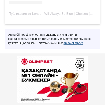
Публикация от London Will Always Be Blue | Chelsea (@londonwillalwaysbeblue)
Arena Olimpbet-те спорттың ең жаңа және қызықты
жаңалықтарын оқыңыз! Толығырақ мәліметтер, талдау және
қажеттінің барлығы — сілтеме бойынша:
arena.olimpbet