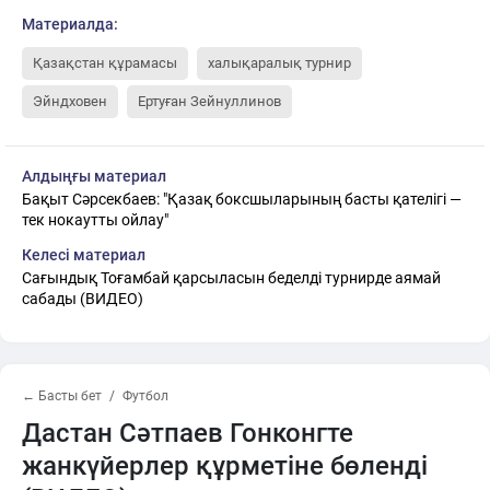
Материалда:
Қазақстан құрамасы
халықаралық турнир
Эйндховен
Ертуған Зейнуллинов
Алдыңғы материал
Бақыт Сәрсекбаев: "Қазақ боксшыларының басты қателігі —
тек нокаутты ойлау"
Келесі материал
Сағындық Тоғамбай қарсыласын беделді турнирде аямай
сабады (ВИДЕО)
← Басты бет
Футбол
Дастан Сәтпаев Гонконгте
жанкүйерлер құрметіне бөленді