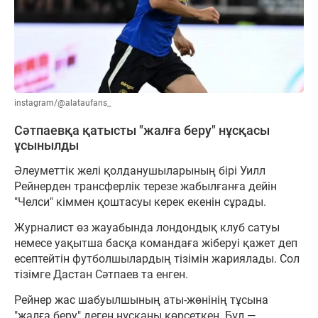
instagram/@alataufans_
Сәтпаевқа қатысты "жалға беру" нұсқасы
ұсынылды
Әлеуметтік желі қолданушыларының бірі Уилл
Рейнерден трансферлік терезе жабылғанға дейін
"Челси" кіммен қоштасуы керек екенін сұрады.
Журналист өз жауабында лондондық клуб сатуы
немесе уақытша басқа командаға жіберуі қажет деп
есептейтін футболшылардың тізімін жариялады. Сол
тізімге Дастан Сәтпаев та енген.
Рейнер жас шабуылшының аты-жөнінің тұсына
"жалға беру" деген нұсқаны көрсеткен. Бұл —