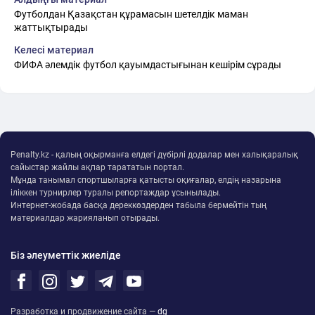
Футболдан Қазақстан құрамасын шетелдік маман
жаттықтырады
Келесі материал
ФИФА әлемдік футбол қауымдастығынан кешірім сұрады
Penalty.kz - қалың оқырманға елдегі дүбірлі додалар мен халықаралық
сайыстар жайлы ақпар тарататын портал.
Мұнда танымал спортшыларға қатысты оқиғалар, елдің назарына
іліккен турнирлер туралы репортаждар ұсынылады.
Интернет-жобада басқа дереккөздерден табыла бермейтін тың
материалдар жарияланып отырады.
Біз әлеуметтік жиеліде
Разработка и продвижение сайта —
dg