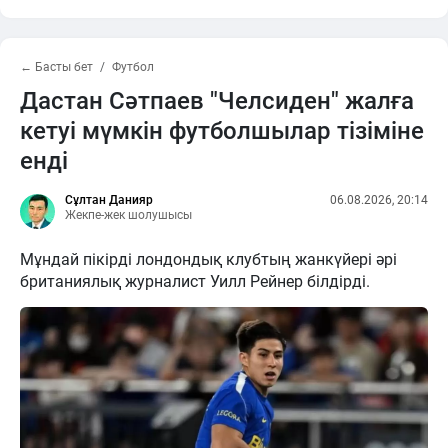
← Басты бет
Футбол
Дастан Сәтпаев "Челсиден" жалға
кетуі мүмкін футболшылар тізіміне
енді
Сұлтан Данияр
06.08.2026, 20:14
Жекпе-жек шолушысы
Мұндай пікірді лондондық клубтың жанкүйері әрі
британиялық журналист Уилл Рейнер білдірді.