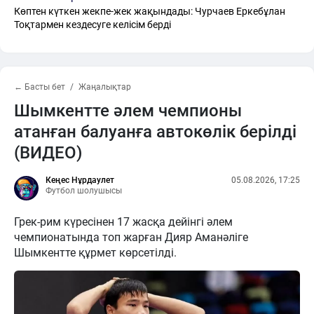
Көптен күткен жекпе-жек жақындады: Чурчаев Еркебұлан
Тоқтармен кездесуге келісім берді
← Басты бет
Жаңалықтар
Шымкентте әлем чемпионы
атанған балуанға автокөлік берілді
(ВИДЕО)
Кеңес Нұрдаулет
05.08.2026, 17:25
Футбол шолушысы
Грек-рим күресінен 17 жасқа дейінгі әлем
чемпионатында топ жарған Дияр Аманәліге
Шымкентте құрмет көрсетілді.