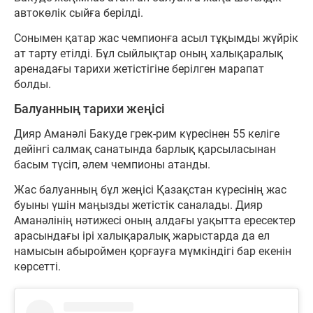
автокөлік сыйға берілді.
Сонымен қатар жас чемпионға асыл тұқымды жүйрік
ат тарту етілді. Бұл сыйлықтар оның халықаралық
аренадағы тарихи жетістігіне берілген марапат
болды.
Балуанның тарихи жеңісі
Дияр Аманәлі Бакуде грек-рим күресінен 55 келіге
дейінгі салмақ санатында барлық қарсыласынан
басым түсіп, әлем чемпионы атанды.
Жас балуанның бұл жеңісі Қазақстан күресінің жас
буыны үшін маңызды жетістік саналады. Дияр
Аманәлінің нәтижесі оның алдағы уақытта ересектер
арасындағы ірі халықаралық жарыстарда да ел
намысын абыроймен қорғауға мүмкіндігі бар екенін
көрсетті.