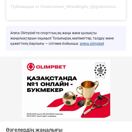
Публикация от Grekoroman_WrestlingKz (@grekoroman_wrestlingkz)
Arena Olimpbet-те спорттың ең жаңа және қызықты
жаңалықтарын оқыңыз! Толығырақ мәліметтер, талдау және
қажеттінің барлығы — сілтеме бойынша:
arena.olimpbet