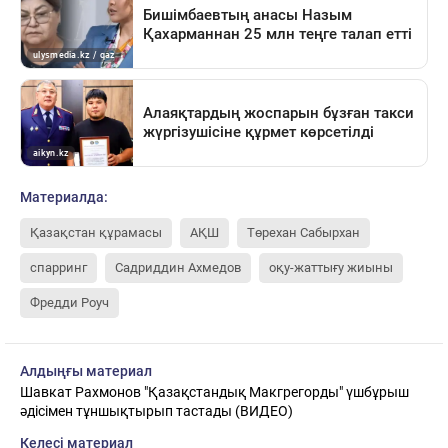
Материалда:
Қазақстан құрамасы
АҚШ
Төрехан Сабырхан
спарринг
Садриддин Ахмедов
оқу-жаттығу жиыны
Фредди Роуч
Алдыңғы материал
Шавкат Рахмонов "Қазақстандық Макгрегорды" үшбұрыш
әдісімен тұншықтырып тастады (ВИДЕО)
Келесі материал