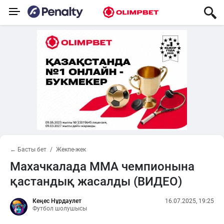
← Басты бет
Жекпе-жек
Махачкалада MMA чемпионына
қастандық жасалды (ВИДЕО)
Кеңес Нұрдаулет
16.07.2025, 19:25
Футбол шолушысы