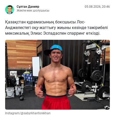
Сұлтан Данияр
05.08.2026, 20:46
Жекпе-жек шолушысы
Қазақстан құрамасының боксшысы Лос-
Анджелестегі оқу-жаттығу жиыны кезінде тәжірибелі
мексикалық Элиас Эспадаспен спарринг өткізді.
Instagram/@sabyrkhantorekhan