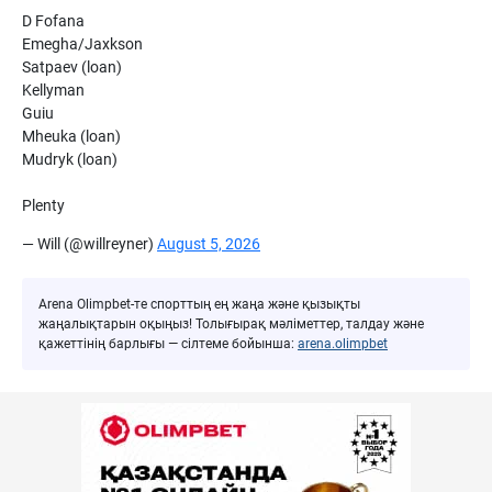
D Fofana
Emegha/Jaxkson
Satpaev (loan)
Kellyman
Guiu
Mheuka (loan)
Mudryk (loan)
Plenty
— Will (@willreyner)
August 5, 2026
Arena Olimpbet-те спорттың ең жаңа және қызықты
жаңалықтарын оқыңыз! Толығырақ мәліметтер, талдау және
қажеттінің барлығы — сілтеме бойынша:
arena.olimpbet