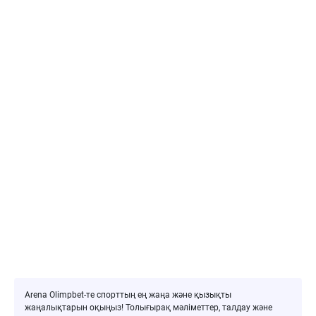
Arena Olimpbet-те спорттың ең жаңа және қызықты
жаңалықтарын оқыңыз! Толығырақ мәліметтер, талдау және