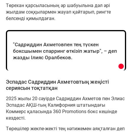
Төрехан қарсыласының әр шабуылына дәл әрі
жылдам соққылармен жауап қайтарып, рингте
белсенді қимылдаған.
"Садриддин Ахметовпен тең түскен
боксшымен спарринг өткізіп жатыр", – деп
жазды Ілияс Оралбеков.
Эспадас Садриддин Ахметовтың жеңісті
сериясын тоқтатқан
2025 жылы 20 сәуірде Садриддин Ахметов пен Элиас
Эспадас АҚШ-тың Калифорния штатындағы
Коммерс қаласында 360 Promotions бокс кешінде
кездесті.
Төрешілер жекпе-жекті тең нәтижемен аяқталған деп