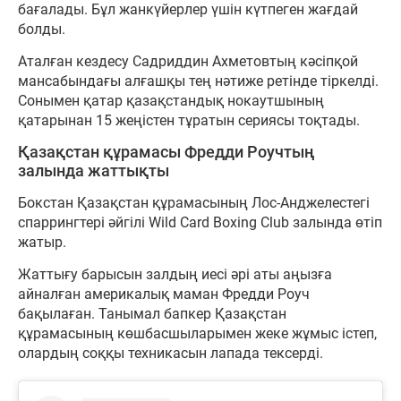
бағалады. Бұл жанкүйерлер үшін күтпеген жағдай
болды.
Аталған кездесу Садриддин Ахметовтың кәсіпқой
мансабындағы алғашқы тең нәтиже ретінде тіркелді.
Сонымен қатар қазақстандық нокаутшының
қатарынан 15 жеңістен тұратын сериясы тоқтады.
Қазақстан құрамасы Фредди Роучтың
залында жаттықты
Бокстан Қазақстан құрамасының Лос-Анджелестегі
спаррингтері әйгілі Wild Card Boxing Club залында өтіп
жатыр.
Жаттығу барысын залдың иесі әрі аты аңызға
айналған америкалық маман Фредди Роуч
бақылаған. Танымал бапкер Қазақстан
құрамасының көшбасшыларымен жеке жұмыс істеп,
олардың соққы техникасын лапада тексерді.