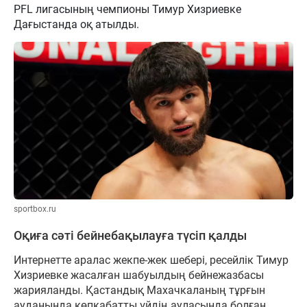
PFL лигасының чемпионы Тимур Хизриевке
Дағыстанда оқ атылды.
sportbox.ru
Оқиға сәті бейнебақылауға түсіп қалды
Интернетте аралас жекпе-жек шебері, ресейлік Тимур
Хизриевке жасалған шабуылдың бейнежазбасы
жарияланды. Қастандық Махачкаланың тұрғын
ауданында көпқабатты үйдің ауласында болған.