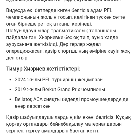
Видеода екі бетперде киген белгісіз адам PFL
чемпионының жолын тосып, көлігінен түскен сәтте
оған бірнеше рет оқ атқаны көрінеді.
Шабуылдаушылар травматикалық тапаншаны
пайдаланған. Хизриевке бес оқ тиіп, ауыр халде
ауруханаға жеткізілді. Дәрігерлер жедел
операцияжасап, қазір спортшының өміріне қауіп жоқ
деп отыр.
Тимур Хизриев жетістіктері:
2024 жылы PFL турнирінің жеңімпазы
2019 жылы Berkut Grand Prix чемпионы
Bellator, ACA сияқты беделді промоушендерде де
өнер көрсеткен
Қазір шабуылдаушылардың кім екені белгісіз. Құқық
қорғау органдары бейнебақылау материалдарын
зерттеп, тергеу амалдарын бастап кетті.