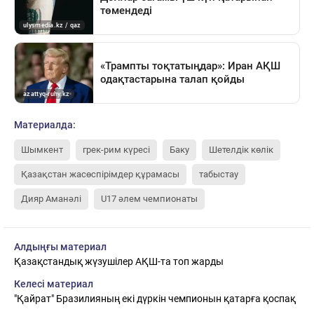
Материалда:
Шымкент
грек-рим күресі
Баку
Шетелдік көлік
Қазақстан жасөспірімдер құрамасы
табыстау
Дияр Аманәлі
U17 әлем чемпионаты
Алдыңғы материал
Қазақстандық жүзушілер АҚШ-та топ жарды
Келесі материал
"Қайрат" Бразилияның екі дүркін чемпионын қатарға қоспақ