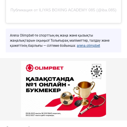
Публикация от ILIYAS BOXING ACADEMY 085 (@iba.085)
Arena Olimpbet-те спорттың ең жаңа және қызықты
жаңалықтарын оқыңыз! Толығырақ мәліметтер, талдау және
қажеттінің барлығы — сілтеме бойынша:
arena.olimpbet