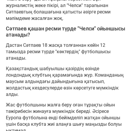
журналистің жеке пікірі, ал "Челси" тарапынан
Сәтпаевтың болашағына қатысты әзірге ресми
мәлімдеме жасалған жоқ.
Сәтпаев қашан ресми түрде "Челси" ойыншысы
атанады?
Дастан Сәтпаев 18 жасқа толғаннан кейін 12
тамызда ресми түрде "көктердің" футболшысы
атанады.
Қазақстандық шабуылшы қазірдің өзінде
лондондық клубтың қарамағында жүр. Команданың
маусым алдындағы дайындығына қатысып,
жолдастық кездесулерде өзін көрсетуге мүмкіндік
алды.
Жас футболшыны жалға беру оған тұрақты ойын
тәжірибесін жинауға мүмкіндік береді. Әсіресе
Еуропа футболына енді бейімделіп жатқан ойыншы
үшін басқа клубта жиі алаңға шығу маңызды болуы
ықтимал.