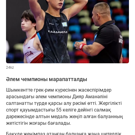
24kz
Әлем чемпионы марапатталды
Шымкентте грек-рим күресінен жасөспірімдер
арасындағы әлем чемпионы Дияр Аманәліні
салтанатты түрде қарсы алу рәсімі өтті. Жергілікті
спорт қауымдастығы 55 келіге дейінгі салмақ
дәрежесінде алтын медаль жеңіп алған балуанның
жетістігін жоғары бағалады.
Бакуде жеңімпаз атанған балуанға жаңа шетелдік