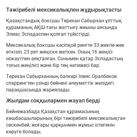
Тәжірибелі мексикалықпен жұдырықтасты
Қазақстандық боксшы Төрехан Сабырхан ұлттық
құраманың АҚШ-тағы жаттығу жиыны аясында
Элиас Эспадаспен қолғап түйістірді.
Мексикалық боксшы кәсіпқой рингте 33 жекпе-жек
өткізіп, 23 рет жеңіске жеткен. Оның 16 жеңісі
нокаутпен аяқталған. Сонымен қатар Эспадастың
тоғыз жеңілісі және бір тең нәтижесі бар.
Төрехан Сабырханның бапкері Ілияс Оралбеков
спаррингтен үзінді бейнені әлеуметтік желідегі
парақшасында жариялады.
Жылдам соққылармен жауап берді
Бейнежазбада Қазақстан құрамасының
көшбасшыларының бірі тәжірибелі мексикалықтан
сескенбей, жоғары қарқынмен жұмыс істегенін
көруге болады.