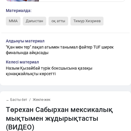
Материалда:
MMA
Дағыстан
оқ атты
Тимур Хизриев
Алдыңғы материал
"Қан мен тер" лақап атымен танымал файтер TUF ширек
финалында айқасады
Келесі материал
Назым Қызайбай түрік боксшысына қазақы
қонақжайлықты көрсетті
← Басты бет
Жекпе-жек
Төрехан Сабырхан мексикалық
мықтымен жұдырықтасты
(ВИДЕО)