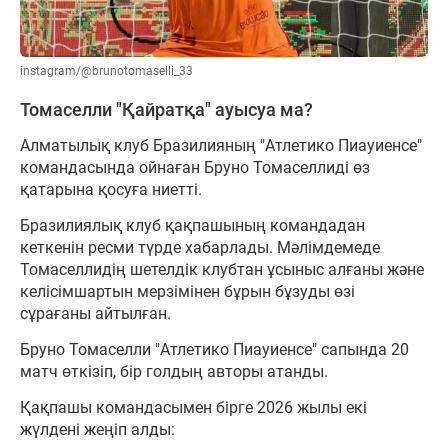
instagram/@brunotomaselli_33
Томаселли "Қайратқа" ауысуа ма?
Алматылық клуб Бразилияның "Атлетико Пиауиенсе"
командасында ойнаған Бруно Томаселлиді өз
қатарына қосуға ниетті.
Бразилиялық клуб қақпашының командадан
кеткенін ресми түрде хабарлады. Мәлімдемеде
Томаселлидің шетелдік клубтан ұсыныс алғаны және
келісімшартын мерзімінен бұрын бұзуды өзі
сұрағаны айтылған.
Бруно Томаселли "Атлетико Пиауиенсе" сапында 20
матч өткізіп, бір голдың авторы атанды.
Қақпашы командасымен бірге 2026 жылы екі
жүлдені жеңіп алды: