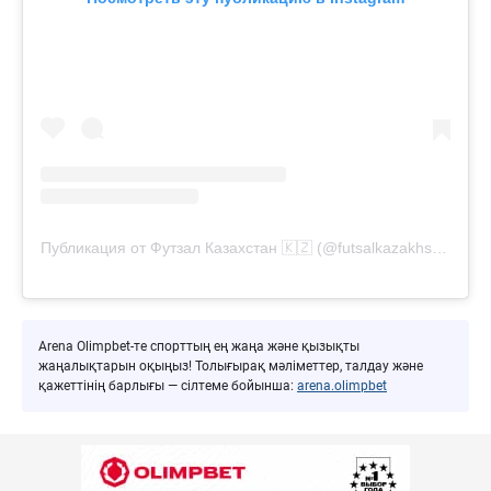
Публикация от Футзал Казахстан 🇰🇿 (@futsalkazakhstan)
Arena Olimpbet-те спорттың ең жаңа және қызықты
жаңалықтарын оқыңыз! Толығырақ мәліметтер, талдау және
қажеттінің барлығы — сілтеме бойынша:
arena.olimpbet