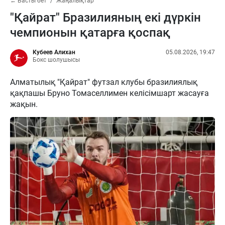
← Басты бет
Жаңалықтар
"Қайрат" Бразилияның екі дүркін
чемпионын қатарға қоспақ
Кубеев Алихан
05.08.2026, 19:47
Бокс шолушысы
Алматылық "Қайрат" футзал клубы бразилиялық
қақпашы Бруно Томаселлимен келісімшарт жасауға
жақын.