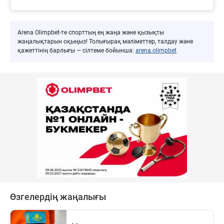
Arena Olimpbet-те спорттың ең жаңа және қызықты
жаңалықтарын оқыңыз! Толығырақ мәліметтер, талдау және
қажеттінің барлығы — сілтеме бойынша:
arena.olimpbet