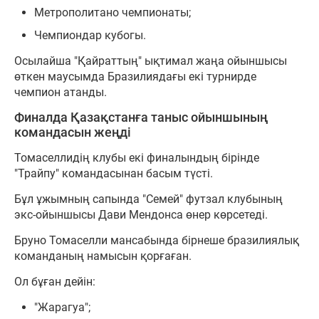
Метрополитано чемпионаты;
Чемпиондар кубогы.
Осылайша "Қайраттың" ықтимал жаңа ойыншысы
өткен маусымда Бразилиядағы екі турнирде
чемпион атанды.
Финалда Қазақстанға таныс ойыншының
командасын жеңді
Томаселлидің клубы екі финалындың бірінде
"Трайпу" командасынан басым түсті.
Бұл ұжымның сапында "Семей" футзал клубының
экс-ойыншысы Дави Мендонса өнер көрсетеді.
Бруно Томаселли мансабында бірнеше бразилиялық
команданың намысын қорғаған.
Ол бұған дейін:
"Жарагуа";