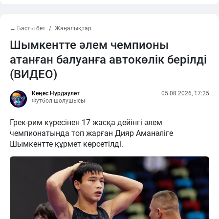
← Басты бет
Жаңалықтар
Шымкентте әлем чемпионы
атанған балуанға автокөлік берілді
(ВИДЕО)
Кеңес Нұрдаулет
05.08.2026, 17:25
Футбол шолушысы
Грек-рим күресінен 17 жасқа дейінгі әлем
чемпионатында топ жарған Дияр Аманәліге
Шымкентте құрмет көрсетілді.