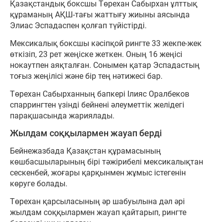
Қазақстандық боксшы Төрехан Сабырхан ұлттық
құраманың АҚШ-тағы жаттығу жиыны аясында
Элиас Эспадаспен қолғап түйістірді.
Мексикалық боксшы кәсіпқой рингте 33 жекпе-жек
өткізіп, 23 рет жеңіске жеткен. Оның 16 жеңісі
нокаутпен аяқталған. Сонымен қатар Эспадастың
тоғыз жеңілісі және бір тең нәтижесі бар.
Төрехан Сабырханның бапкері Ілияс Оралбеков
спаррингтен үзінді бейнені әлеуметтік желідегі
парақшасында жариялады.
Жылдам соққылармен жауап берді
Бейнежазбада Қазақстан құрамасының
көшбасшыларының бірі тәжірибелі мексикалықтан
сескенбей, жоғары қарқынмен жұмыс істегенін
көруге болады.
Төрехан қарсыласының әр шабуылына дәл әрі
жылдам соққылармен жауап қайтарып, рингте