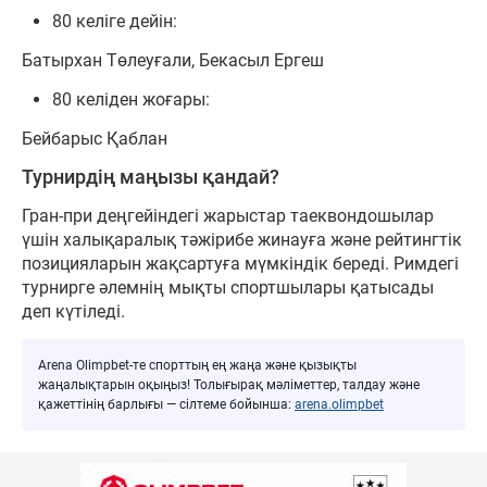
80 келіге дейін:
Батырхан Төлеуғали, Бекасыл Ергеш
80 келіден жоғары:
Бейбарыс Қаблан
Турнирдің маңызы қандай?
Гран-при деңгейіндегі жарыстар таеквондошылар
үшін халықаралық тәжірибе жинауға және рейтингтік
позицияларын жақсартуға мүмкіндік береді. Римдегі
турнирге әлемнің мықты спортшылары қатысады
деп күтіледі.
Arena Olimpbet-те спорттың ең жаңа және қызықты
жаңалықтарын оқыңыз! Толығырақ мәліметтер, талдау және
қажеттінің барлығы — сілтеме бойынша:
arena.olimpbet