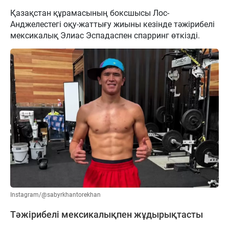
Қазақстан құрамасының боксшысы Лос-
Анджелестегі оқу-жаттығу жиыны кезінде тәжірибелі
мексикалық Элиас Эспадаспен спарринг өткізді.
Instagram/@sabyrkhantorekhan
Тәжірибелі мексикалықпен жұдырықтасты