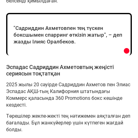
белсенді қимылдаған.
"Садриддин Ахметовпен тең түскен
боксшымен спарринг өткізіп жатыр", – деп
жазды Ілияс Оралбеков.
Эспадас Садриддин Ахметовтың жеңісті
сериясын тоқтатқан
2025 жылы 20 сәуірде Садриддин Ахметов пен Элиас
Эспадас АҚШ-тың Калифорния штатындағы
Коммерс қаласында 360 Promotions бокс кешінде
кездесті.
Төрешілер жекпе-жекті тең нәтижемен аяқталған деп
бағалады. Бұл жанкүйерлер үшін күтпеген жағдай
болды.