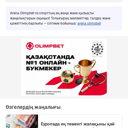
Arena Olimpbet-те спорттың ең жаңа және қызықты
жаңалықтарын оқыңыз! Толығырақ мәліметтер, талдау және
қажеттінің барлығы — сілтеме бойынша:
arena.olimpbet