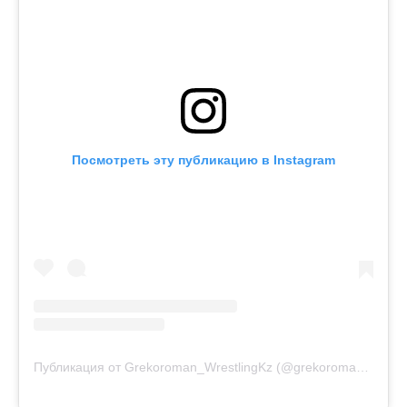
Посмотреть эту публикацию в Instagram
Публикация от Grekoroman_WrestlingKz (@grekoroman_wrestlingkz)