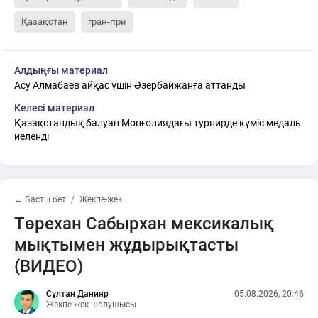
Қазақстан
гран-при
Алдыңғы материал
Асу Алмабаев айқас үшін Әзербайжанға аттанды
Келесі материал
Қазақстандық балуан Моңғолиядағы турнирде күміс медаль
иеленді
← Басты бет
Жекпе-жек
Төрехан Сабырхан мексикалық
мықтымен жұдырықтасты
(ВИДЕО)
Сұлтан Данияр
05.08.2026, 20:46
Жекпе-жек шолушысы