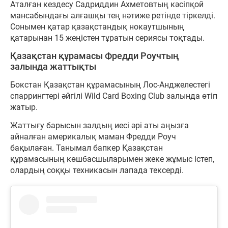
Аталған кездесу Садриддин Ахметовтың кәсіпқой
мансабындағы алғашқы тең нәтиже ретінде тіркелді.
Сонымен қатар қазақстандық нокаутшының
қатарынан 15 жеңістен тұратын сериясы тоқтады.
Қазақстан құрамасы Фредди Роучтың
залында жаттықты
Бокстан Қазақстан құрамасының Лос-Анджелестегі
спаррингтері әйгілі Wild Card Boxing Club залында өтіп
жатыр.
Жаттығу барысын залдың иесі әрі аты аңызға
айналған америкалық маман Фредди Роуч
бақылаған. Танымал бапкер Қазақстан
құрамасының көшбасшыларымен жеке жұмыс істеп,
олардың соққы техникасын лапада тексерді.