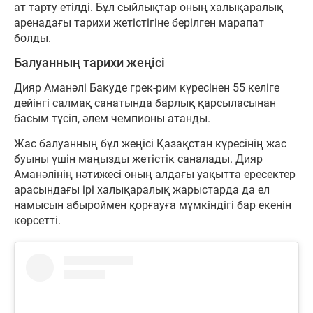
ат тарту етілді. Бұл сыйлықтар оның халықаралық
аренадағы тарихи жетістігіне берілген марапат
болды.
Балуанның тарихи жеңісі
Дияр Аманәлі Бакуде грек-рим күресінен 55 келіге
дейінгі салмақ санатында барлық қарсыласынан
басым түсіп, әлем чемпионы атанды.
Жас балуанның бұл жеңісі Қазақстан күресінің жас
буыны үшін маңызды жетістік саналады. Дияр
Аманәлінің нәтижесі оның алдағы уақытта ересектер
арасындағы ірі халықаралық жарыстарда да ел
намысын абыроймен қорғауға мүмкіндігі бар екенін
көрсетті.