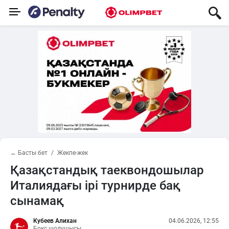
← Басты бет
Жекпе-жек
Қазақстандық таеквондошылар
Италиядағы ірі турнирде бақ
сынамақ
Кубеев Алихан
04.06.2026, 12:55
Бокс шолушысы