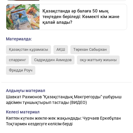
Материалда:
Қазақстан құрамасы
АҚШ
Төрехан Сабырхан
спарринг
Садриддин Ахмедов
оқу-жаттығу жиыны
Фредди Роуч
Алдыңғы материал
Шавкат Рахмонов "Қазақстандық Макгрегорды" үшбұрыш
әдісімен тұншықтырып тастады (ВИДЕО)
Келесі материал
Көптен күткен жекпе-жек жақындады: Чурчаев Еркебұлан
Тоқтармен кездесуге келісім берді