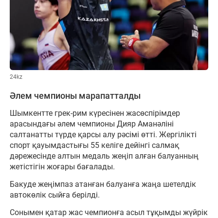
24kz
Әлем чемпионы марапатталды
Шымкентте грек-рим күресінен жасөспірімдер
арасындағы әлем чемпионы Дияр Аманәліні
салтанатты түрде қарсы алу рәсімі өтті. Жергілікті
спорт қауымдастығы 55 келіге дейінгі салмақ
дәрежесінде алтын медаль жеңіп алған балуанның
жетістігін жоғары бағалады.
Бакуде жеңімпаз атанған балуанға жаңа шетелдік
автокөлік сыйға берілді.
Сонымен қатар жас чемпионға асыл тұқымды жүйрік