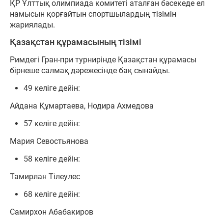
ҚР Ұлттық олимпиада комитеті аталған бәсекеде ел
намысын қорғайтын спортшылардың тізімін
жариялады.
Қазақстан құрамасының тізімі
Римдегі Гран-при турнирінде Қазақстан құрамасы
бірнеше салмақ дәрежесінде бақ сынайды.
49 келіге дейін:
Айдана Құмартаева, Нодира Ахмедова
57 келіге дейін:
Мария Севостьянова
58 келіге дейін:
Тамирлан Тілеулес
68 келіге дейін:
Самирхон Абабакиров