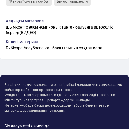
"Қайрат" футзал клубы
Бруно Томаселли
Алдыңғы материал
Шымкентте әлем чемпионы атанған балуанға автокөлік
берілді (ВИДЕО)
Келесі материал
Бибісара Асаубаева көшбасшылығын сақтап қалды
Penalty.kz - қалың оқырманға елдегі дүбірлі додалар мен халықаралық
сайыстар жайлы ақпар тарататын портал.
Мұнда танымал спортшыларға қатысты оқиғалар, елдің назарына
іліккен турнирлер туралы репортаждар ұсынылады.
Интернет-жобада басқа дереккөздерден табыла бермейтін тың
материалдар жарияланып отырады.
Біз әлеуметтік жиеліде