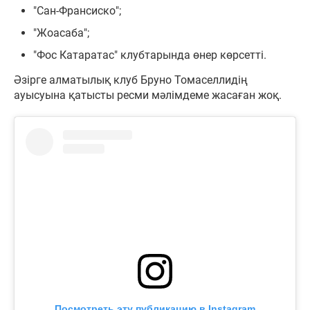
"Сан-Франсиско";
"Жоасаба";
"Фос Катаратас" клубтарында өнер көрсетті.
Әзірге алматылық клуб Бруно Томаселлидің
ауысуына қатысты ресми мәлімдеме жасаған жоқ.
Посмотреть эту публикацию в Instagram