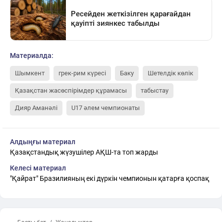
Материалда:
Шымкент
грек-рим күресі
Баку
Шетелдік көлік
Қазақстан жасөспірімдер құрамасы
табыстау
Дияр Аманәлі
U17 әлем чемпионаты
Алдыңғы материал
Қазақстандық жүзушілер АҚШ-та топ жарды
Келесі материал
"Қайрат" Бразилияның екі дүркін чемпионын қатарға қоспақ