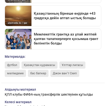
Материалда:
футбол
Қазақстан құрамасы
Ұлттар лигасы
мәлімдеме
бас бапкер
Джон ван’т Схип
Алдыңғы материал
ҚПЛ клубы ФИФА-ның трансферлік шектеуінен құтылды
Келесі материал