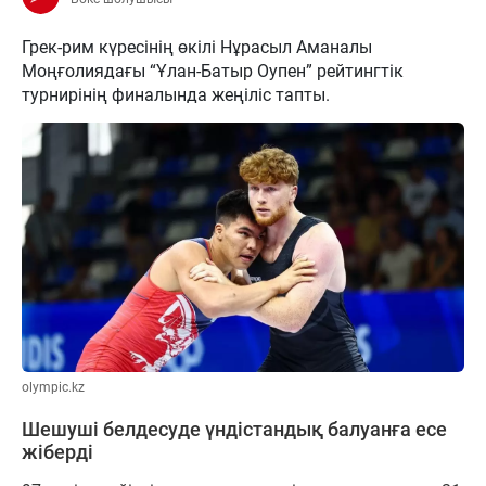
Грек-рим күресінің өкілі Нұрасыл Аманалы
Моңғолиядағы “Ұлан-Батыр Оупен” рейтингтік
турнирінің финалында жеңіліс тапты.
olympic.kz
Шешуші белдесуде үндістандық балуанға есе
жіберді