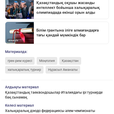
Материалда:
грек-рим күресі
Моңғолия
Қазақстан
халықаралық турнир
Нұрасыл Аманалы
Алдыңғы материал
Қазақстандық таеквондошылар Италиядағы ірі турнирде
бақ сынамақ
Келесі материал
Халықаралық дзюдо федерациясы әлем чемпионаты