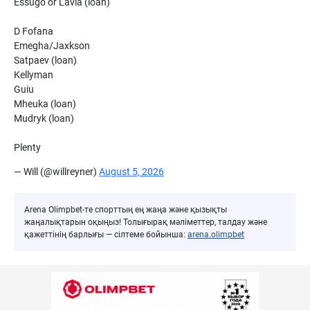
Essugo or Lavia (loan)
D Fofana
Emegha/Jaxkson
Satpaev (loan)
Kellyman
Guiu
Mheuka (loan)
Mudryk (loan)
Plenty
— Will (@willreyner)
August 5, 2026
Arena Olimpbet-те спорттың ең жаңа және қызықты
жаңалықтарын оқыңыз! Толығырақ мәліметтер, талдау және
қажеттінің барлығы — сілтеме бойынша:
arena.olimpbet