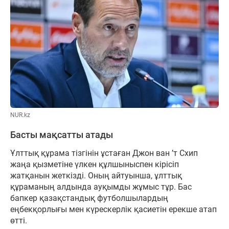
NUR.kz
Басты мақсатты атады
Ұлттық құрама тізгінін ұстаған Джон ван ’т Схип
жаңа қызметіне үлкен құлшыныспен кірісіп
жатқанын жеткізді. Оның айтуынша, ұлттық
құраманың алдында ауқымды жұмыс тұр. Бас
бапкер қазақстандық футболшылардың
еңбекқорлығы мен күрескерлік қасиетін ерекше атап
өтті.