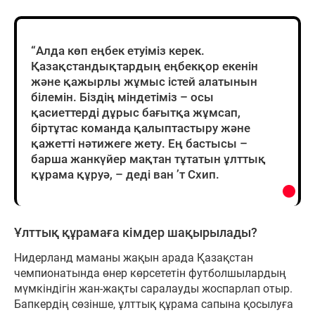
“Алда көп еңбек етуіміз керек.
Қазақстандықтардың еңбекқор екенін
және қажырлы жұмыс істей алатынын
білемін. Біздің міндетіміз – осы
қасиеттерді дұрыс бағытқа жұмсап,
біртұтас команда қалыптастыру және
қажетті нәтижеге жету. Ең бастысы –
барша жанкүйер мақтан тұтатын ұлттық
құрама құруә, – деді ван ’т Схип.
Ұлттық құрамаға кімдер шақырылады?
Нидерланд маманы жақын арада Қазақстан
чемпионатында өнер көрсететін футболшылардың
мүмкіндігін жан-жақты саралауды жоспарлап отыр.
Бапкердің сөзінше, ұлттық құрама сапына қосылуға