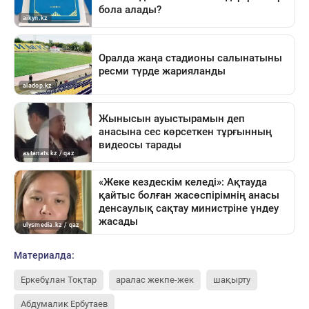
Материалда:
Еркебұлан Тоқтар
аралас жекпе-жек
шақырту
Абдумалик Ербутаев