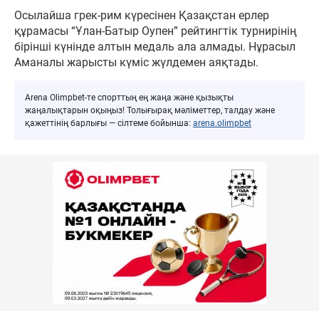
Осылайша грек-рим күресінен Қазақстан ерлер
құрамасы “Ұлан-Батыр Оупен” рейтингтік турнирінің
бірінші күнінде алтын медаль ала алмады. Нұрасыл
Аманалы жарысты күміс жүлдемен аяқтады.
Arena Olimpbet-те спорттың ең жаңа және қызықты
жаңалықтарын оқыңыз! Толығырақ мәліметтер, талдау және
қажеттінің барлығы — сілтеме бойынша:
arena.olimpbet