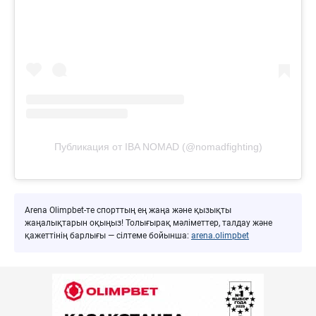
Публикация от IBA NOMAD (@nomadfighting)
Arena Olimpbet-те спорттың ең жаңа және қызықты
жаңалықтарын оқыңыз! Толығырақ мәліметтер, талдау және
қажеттінің барлығы — сілтеме бойынша:
arena.olimpbet