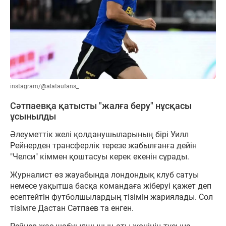
instagram/@alataufans_
Сәтпаевқа қатысты "жалға беру" нұсқасы
ұсынылды
Әлеуметтік желі қолданушыларының бірі Уилл
Рейнерден трансферлік терезе жабылғанға дейін
"Челси" кіммен қоштасуы керек екенін сұрады.
Журналист өз жауабында лондондық клуб сатуы
немесе уақытша басқа командаға жіберуі қажет деп
есептейтін футболшылардың тізімін жариялады. Сол
тізімге Дастан Сәтпаев та енген.