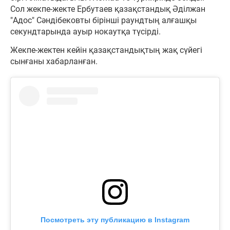
Сол жекпе-жекте Ербутаев қазақстандық Әділжан
"Адос" Сәндібековты бірінші раундтың алғашқы
секундтарында ауыр нокаутқа түсірді.
Жекпе-жектен кейін қазақстандықтың жақ сүйегі
сынғаны хабарланған.
Посмотреть эту публикацию в Instagram