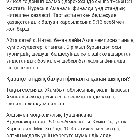
97 келіге дейінгі салмақ дәрежесінде сынға түскен 21
жастағы Нұрасыл Аманалы финалда үндістандық
Нитешпен кездесті. Тартысты өткен белдесуде
қазақстандық балуан қарсыласына 9:13 есебімен
жол берді.
Айта кетейік, Нитеш бұған дейін Азия чемпионатының
күміс жүлдегері атанған. Бір жыл бұрын дәл осы
турнирдің шешуші белдесуінде сәтсіздікке ұшыраған
үндістандық боз кілем шебері бұл жолғы финалда
жеңіске жетті.
Қазақстандық балуан финалға қалай шықты?
Таңғы сессияда Жамбыл облысының өкілі Нұрасыл
Аманалы екі қарсыласын сенімді түрде жеңіп,
финалға жолдама алған.
Алдымен моңғолиялық Тувшинсана
Эрденежаргалды 5:0 есебімен ұтты. Кейін Оңтүстік
Корея өкілі Мин Хо Лиді 10:4 нәтижесімен жеңіп,
алтын медаль үшін күресуге мүмкіндік алды.