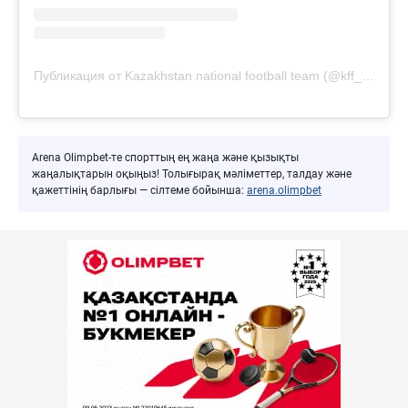
Публикация от Kazakhstan national football team (@kff_team)
Arena Olimpbet-те спорттың ең жаңа және қызықты
жаңалықтарын оқыңыз! Толығырақ мәліметтер, талдау және
қажеттінің барлығы — сілтеме бойынша:
arena.olimpbet