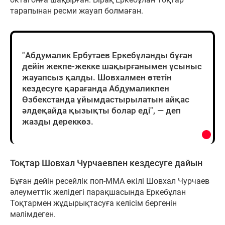
тарапынан ресми жауап болмаған.
"Абдумалик Ербутаев Еркебұланды бұған
дейін жекпе-жекке шақырғанымен ұсыныс
жауапсыз қалды. Шовхалмен өтетін
кездесуге қарағанда Абдумаликпен
Өзбекстанда ұйымдастырылатын айқас
әлдеқайда қызықты болар еді", — деп
жазды дереккөз.
Тоқтар Шовхал Чурчаевпен кездесуге дайын
Бұған дейін ресейлік поп-ММА өкілі Шовхал Чурчаев
әлеуметтік желідегі парақшасында Еркебұлан
Тоқтармен жұдырықтасуға келісім бергенін
мәлімдеген.