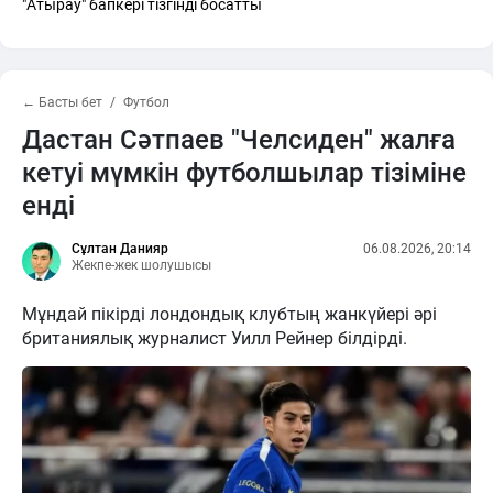
"Атырау" бапкері тізгінді босатты
← Басты бет
Футбол
Дастан Сәтпаев "Челсиден" жалға
кетуі мүмкін футболшылар тізіміне
енді
Сұлтан Данияр
06.08.2026, 20:14
Жекпе-жек шолушысы
Мұндай пікірді лондондық клубтың жанкүйері әрі
британиялық журналист Уилл Рейнер білдірді.