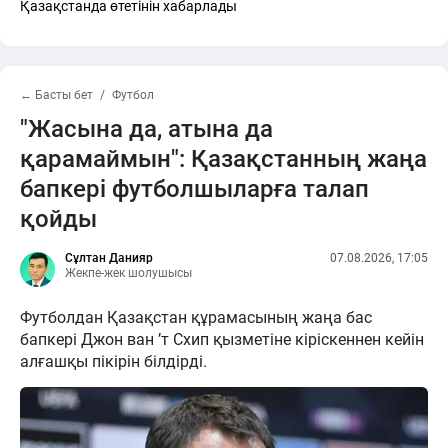
Қазақстанда өтетінін хабарлады
← Басты бет
Футбол
"Жасына да, атына да
қарамаймын": Қазақстанның жаңа
бапкері футболшыларға талап
қойды
Сұлтан Данияр
07.08.2026, 17:05
Жекпе-жек шолушысы
Футболдан Қазақстан құрамасының жаңа бас
бапкері Джон ван ’т Схип қызметіне кіріскеннен кейін
алғашқы пікірін білдірді.