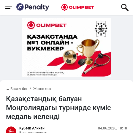
← Басты бет
Жекпе-жек
Қазақстандық балуан
Моңғолиядағы турнирде күміс
медаль иеленді
Кубеев Алихан
04.06.2026, 18:18
Бокс шолушысы