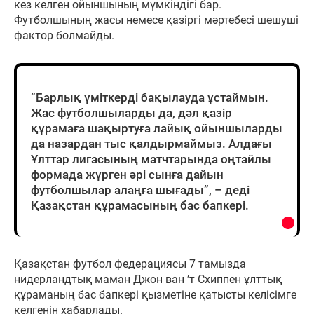
кез келген ойыншының мүмкіндігі бар.
Футболшының жасы немесе қазіргі мәртебесі шешуші
фактор болмайды.
“Барлық үміткерді бақылауда ұстаймын.
Жас футболшыларды да, дәл қазір
құрамаға шақыртуға лайық ойыншыларды
да назардан тыс қалдырмаймыз. Алдағы
Ұлттар лигасының матчтарында оңтайлы
формада жүрген әрі сынға дайын
футболшылар алаңға шығады”, – деді
Қазақстан құрамасының бас бапкері.
Қазақстан футбол федерациясы 7 тамызда
нидерландтық маман Джон ван ’т Схиппен ұлттық
құраманың бас бапкері қызметіне қатысты келісімге
келгенін хабарлады.