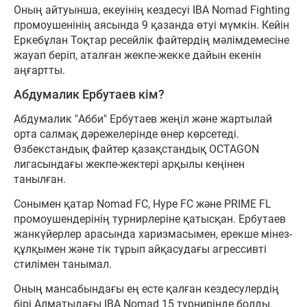
Оның айтуынша, екеуінің кездесуі IBA Nomad Fighting
промоушенінің аясында 9 қазанда өтуі мүмкін. Кейін
Еркебұлан Тоқтар ресейлік файтердің мәлімдемесіне
жауап беріп, аталған жекпе-жекке дайын екенін
аңғартты.
Абдумалик Ербутаев кім?
Абдумалик "Абби" Ербутаев жеңіл және жартылай
орта салмақ дәрежелерінде өнер көрсетеді.
Өзбекстандық файтер қазақстандық OCTAGON
лигасындағы жекпе-жектері арқылы кеңінен
танылған.
Сонымен қатар Nomad FC, Hype FC және PRIME FL
промоушендерінің турнирлеріне қатысқан. Ербутаев
жанкүйерлер арасында харизмасымен, ерекше мінез-
құлқымен және тік тұрып айқасудағы агрессивті
стилімен танымал.
Оның мансабындағы ең есте қалған кездесулердің
бірі Алматыдағы IBA Nomad 15 турнирінде болды.