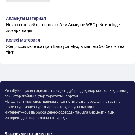
Алдыңғы материал
Нокауттан кейінгі серпіліс: Әли Ахмедов WBC рейтингінде
жоғарылады
Келесі материал
Жеңіліссіз келе жатқан Балауса Мұздыман екі белбеуге көз
тікті
Penalty.kz - қалың оқырманға елдегі дүбірлі додалар мен халықаралық
сайыстар жайлы ақпар тарататын портал.
Мұнда танымал спортшыларға қатысты оқиғалар, елдің назарына
іліккен турнирлер туралы репортаждар ұсынылады.
Интернет-жобада басқа дереккөздерден табыла бермейтін тың
материалдар жарияланып отырады.
Біз әлеуметтік жиеліде