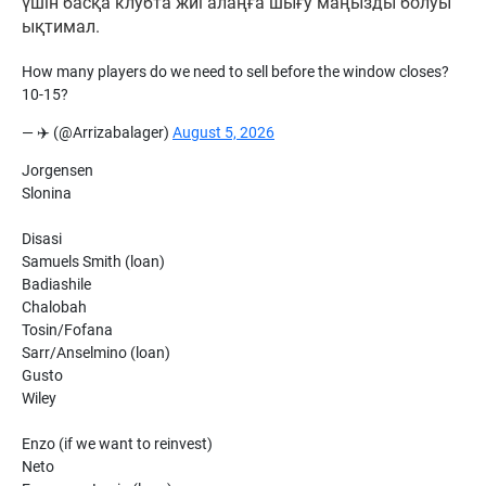
үшін басқа клубта жиі алаңға шығу маңызды болуы
ықтимал.
How many players do we need to sell before the window closes?
10-15?
— ✈️ (@Arrizabalager)
August 5, 2026
Jorgensen
Slonina
Disasi
Samuels Smith (loan)
Badiashile
Chalobah
Tosin/Fofana
Sarr/Anselmino (loan)
Gusto
Wiley
Enzo (if we want to reinvest)
Neto