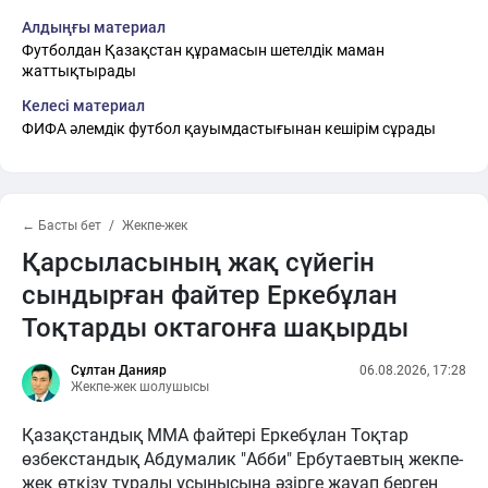
Алдыңғы материал
Футболдан Қазақстан құрамасын шетелдік маман
жаттықтырады
Келесі материал
ФИФА әлемдік футбол қауымдастығынан кешірім сұрады
← Басты бет
Жекпе-жек
Қарсыласының жақ сүйегін
сындырған файтер Еркебұлан
Тоқтарды октагонға шақырды
Сұлтан Данияр
06.08.2026, 17:28
Жекпе-жек шолушысы
Қазақстандық ММА файтері Еркебұлан Тоқтар
өзбекстандық Абдумалик "Абби" Ербутаевтың жекпе-
жек өткізу туралы ұсынысына әзірге жауап берген