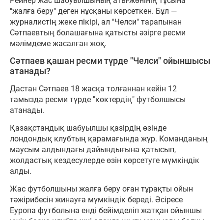
Рейнер жас шабуылшының аты-жөнінің тұсына
"жалға беру" деген нұсқаны көрсеткен. Бұл —
журналистің жеке пікірі, ал "Челси" тарапынан
Сәтпаевтың болашағына қатысты әзірге ресми
мәлімдеме жасалған жоқ.
Сәтпаев қашан ресми түрде "Челси" ойыншысы
атанады?
Дастан Сәтпаев 18 жасқа толғаннан кейін 12
тамызда ресми түрде "көктердің" футболшысы
атанады.
Қазақстандық шабуылшы қазірдің өзінде
лондондық клубтың қарамағында жүр. Команданың
маусым алдындағы дайындығына қатысып,
жолдастық кездесулерде өзін көрсетуге мүмкіндік
алды.
Жас футболшыны жалға беру оған тұрақты ойын
тәжірибесін жинауға мүмкіндік береді. Әсіресе
Еуропа футболына енді бейімделіп жатқан ойыншы