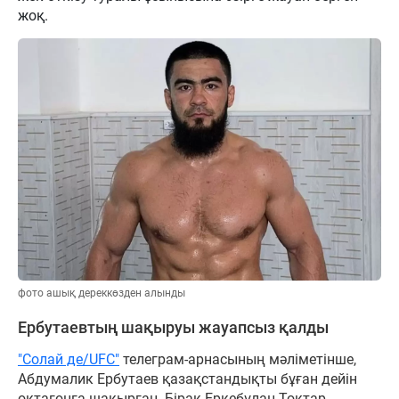
жоқ.
фото ашық дереккөзден алынды
Ербутаевтың шақыруы жауапсыз қалды
"Солай де/UFC"
телеграм-арнасының мәліметінше,
Абдумалик Ербутаев қазақстандықты бұған дейін
октагонға шақырған. Бірақ Еркебұлан Тоқтар