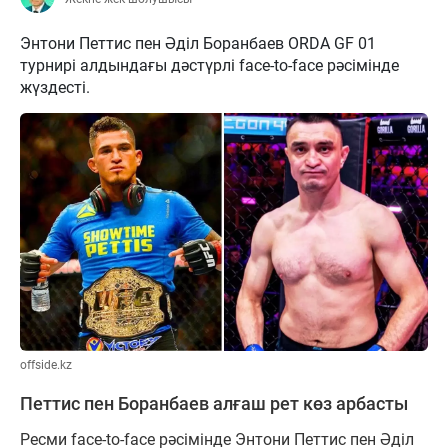
Энтони Петтис пен Әділ Боранбаев ORDA GF 01
турнирі алдындағы дәстүрлі face-to-face рәсімінде
жүздесті.
offside.kz
Петтис пен Боранбаев алғаш рет көз арбасты
Ресми face-to-face рәсімінде Энтони Петтис пен Әділ