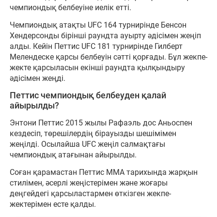
чемпиондық белбеуіне иелік етті.
Чемпиондық атақты UFC 164 турнирінде Бенсон
Хендерсонды бірінші раундта ауырту әдісімен жеңіп
алды. Кейін Петтис UFC 181 турнирінде Гилберт
Мелендеске қарсы белбеуін сәтті қорғады. Бұл жекпе-
жекте қарсыласын екінші раундта қылқындыру
әдісімен жеңді.
Петтис чемпиондық белбеуден қалай
айырылды?
Энтони Петтис 2015 жылы Рафаэль дос Аньоспен
кездесіп, төрешілердің бірауызды шешімімен
жеңілді. Осылайша UFC жеңіл салмақтағы
чемпиондық атағынан айырылды.
Соған қарамастан Петтис ММА тарихында жарқын
стилімен, әсерлі жеңістерімен және жоғары
деңгейдегі қарсыластармен өткізген жекпе-
жектерімен есте қалды.