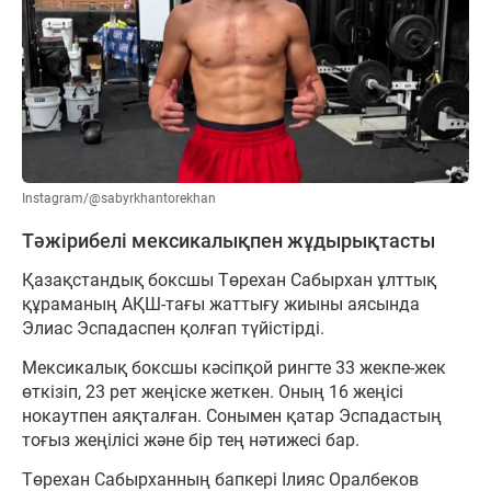
Instagram/@sabyrkhantorekhan
Тәжірибелі мексикалықпен жұдырықтасты
Қазақстандық боксшы Төрехан Сабырхан ұлттық
құраманың АҚШ-тағы жаттығу жиыны аясында
Элиас Эспадаспен қолғап түйістірді.
Мексикалық боксшы кәсіпқой рингте 33 жекпе-жек
өткізіп, 23 рет жеңіске жеткен. Оның 16 жеңісі
нокаутпен аяқталған. Сонымен қатар Эспадастың
тоғыз жеңілісі және бір тең нәтижесі бар.
Төрехан Сабырханның бапкері Ілияс Оралбеков