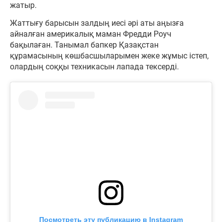
жатыр.
Жаттығу барысын залдың иесі әрі аты аңызға
айналған америкалық маман Фредди Роуч
бақылаған. Танымал бапкер Қазақстан
құрамасының көшбасшыларымен жеке жұмыс істеп,
олардың соққы техникасын лапада тексерді.
Посмотреть эту публикацию в Instagram