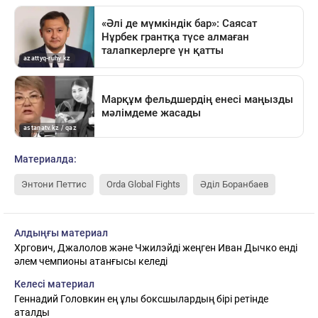
Материалда:
Энтони Петтис
Orda Global Fights
Әділ Боранбаев
Алдыңғы материал
Хргович, Джалолов және Чжилэйді жеңген Иван Дычко енді
әлем чемпионы атанғысы келеді
Келесі материал
Геннадий Головкин ең ұлы боксшылардың бірі ретінде
аталды