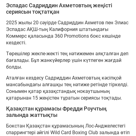
Эспадас Садриддин Ахметовтың жеңісті
сериясын тоқтатқан
2025 жылы 20 сәуірде Садриддин Ахметов пен Элиас
Эспадас АҚШ-тың Калифорния штатындағы
Коммерс қаласында 360 Promotions бокс кешінде
кездесті.
Төрешілер жекпе-жекті тең нәтижемен аяқталған деп
бағалады. Бұл жанкүйерлер үшін күтпеген жағдай
болды.
Аталған кездесу Садриддин Ахметовтың кәсіпқой
мансабындағы алғашқы тең нәтиже ретінде тіркелді.
Сонымен қатар қазақстандық нокаутшының
қатарынан 15 жеңістен тұратын сериясы тоқтады.
Қазақстан құрамасы Фредди Роучтың
залында жаттықты
Бокстан Қазақстан құрамасының Лос-Анджелестегі
спаррингтері әйгілі Wild Card Boxing Club залында өтіп