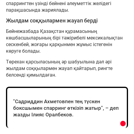
спаррингтен үзінді бейнені әлеуметтік желідегі
парақшасында жариялады.
Жылдам соққылармен жауап берді
Бейнежазбада Қазақстан құрамасының
көшбасшыларының бірі тәжірибелі мексикалықтан
сескенбей, жоғары қарқынмен жұмыс істегенін
көруге болады.
Төрехан қарсыласының әр шабуылына дәл әрі
жылдам соққылармен жауап қайтарып, рингте
белсенді қимылдаған.
"Садриддин Ахметовпен тең түскен
боксшымен спарринг өткізіп жатыр", – деп
жазды Ілияс Оралбеков.