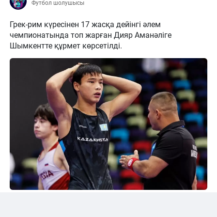
Футбол шолушысы
Грек-рим күресінен 17 жасқа дейінгі әлем
чемпионатында топ жарған Дияр Аманәліге
Шымкентте құрмет көрсетілді.
24kz
Әлем чемпионы марапатталды