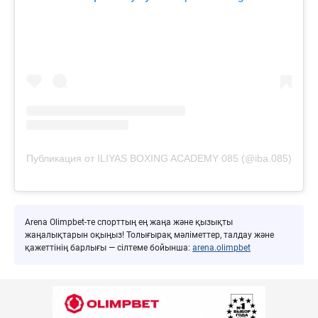
Публикация от ILIYAS BOXING ACADEMY 085 (@iba.085)
Arena Olimpbet-те спорттың ең жаңа және қызықты
жаңалықтарын оқыңыз! Толығырақ мәліметтер, талдау және
қажеттінің барлығы — сілтеме бойынша:
arena.olimpbet