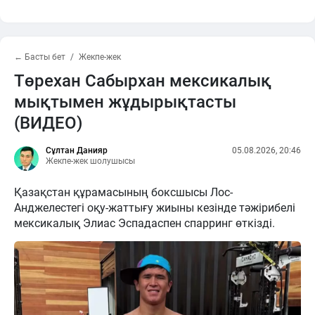
← Басты бет
Жекпе-жек
Төрехан Сабырхан мексикалық
мықтымен жұдырықтасты
(ВИДЕО)
Сұлтан Данияр
05.08.2026, 20:46
Жекпе-жек шолушысы
Қазақстан құрамасының боксшысы Лос-
Анджелестегі оқу-жаттығу жиыны кезінде тәжірибелі
мексикалық Элиас Эспадаспен спарринг өткізді.