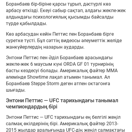
Боранбаев бір-біріне қарсы тұрып, дәстүрлі көз
арбасу өткізді. Екеуі сабыр сақтап, алдағы жекпе-жек
алдындағы психологиялық қысымды байсалды
түрде қабылдады.
Көз арбасудан кейін Петтис пен Боранбаев бірге
суретке түсті. Бұл сәттің видеосы әлеуметтік желіде
жанкүйерлердің назарын аударды.
Энтони Петтис пен Әділ Боранбаев арасындағы
жекпе-жек 6 маусым күні ORDA GF 01 турнирінің
басты кездесуі болады. Америкалық файтер ММА
әлемінде Showtime лақап атымен танымал. Ал
Боранбаев Steppe Storm деген атпен октагонға
шығады.
Энтони Петтис — UFC тарихындағы танымал
чемпиондардың бірі
Энтони Петтис — UFC тарихындағы ең белгілі жеңіл
салмақ өкілдерінің бірі. Америкалық файтер 2013-
2015 жылдар аралығында UFC-дің жеңіл салмақтағы