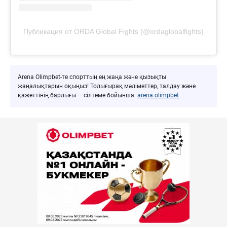
Публикация от ORDA Global Fights (@ordaglobalfights)
Arena Olimpbet-те спорттың ең жаңа және қызықты
жаңалықтарын оқыңыз! Толығырақ мәліметтер, талдау және
қажеттінің барлығы — сілтеме бойынша:
arena.olimpbet