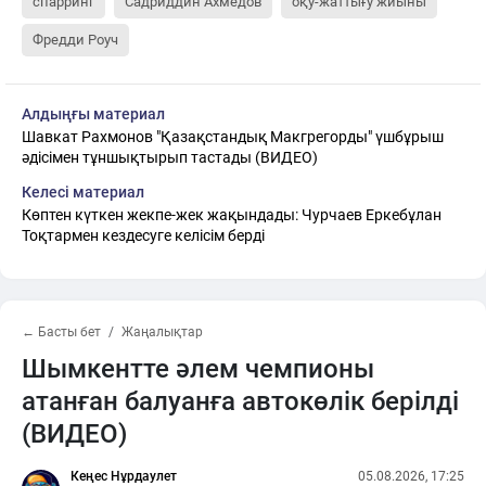
спарринг
Садриддин Ахмедов
оқу-жаттығу жиыны
Фредди Роуч
Алдыңғы материал
Шавкат Рахмонов "Қазақстандық Макгрегорды" үшбұрыш
әдісімен тұншықтырып тастады (ВИДЕО)
Келесі материал
Көптен күткен жекпе-жек жақындады: Чурчаев Еркебұлан
Тоқтармен кездесуге келісім берді
← Басты бет
Жаңалықтар
Шымкентте әлем чемпионы
атанған балуанға автокөлік берілді
(ВИДЕО)
Кеңес Нұрдаулет
05.08.2026, 17:25