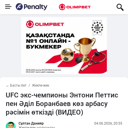
← Басты бет
Жекпе-жек
UFC экс-чемпионы Энтони Петтис
пен Әділ Боранбаев көз арбасу
рәсімін өткізді (ВИДЕО)
Сұлтан Данияр
04.06.2026, 20:55
Жекпе-жек шолушысы