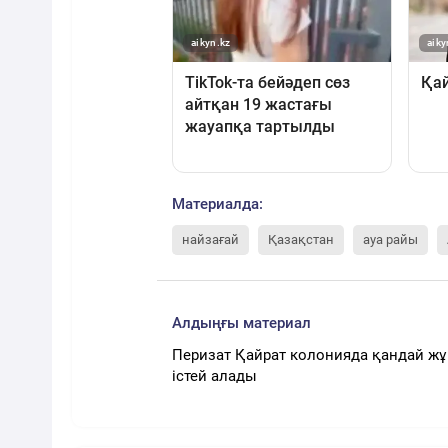
Материалда:
найзағай
Қазақстан
ауа райы
Алдыңғы материал
Перизат Қайрат колонияда қандай ж
істей алады