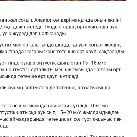
ан жел соғып, Алакөл көлдері маңында оның екпіні
/с-қа дейін жетеді. Түнде өңірдің орталығында ауа
 үсік жүреді деп болжанады.
стігі мен орталығында шаңды дауыл соғып, желдің
 аймақтарда жоғары және төтенше өрт қаупі сақталады.
тігінде күндіз оңтүстік-шығыстан 15–18 м/с
ң оңтүстігі, орталығы мен шығысында жоғары өрт
сында төтенше өрт қаупі күтіледі.
лысының солтүстігінде төтенше, ал батысында
ігі және шығысында найзағай күтіледі. Шығыс
олтүстік-батысқа ауысып, 15–20 м/с жылдамдықпен
шығыс аймақтарында төтенше, ал солтүстік-шығыс пен
лады.