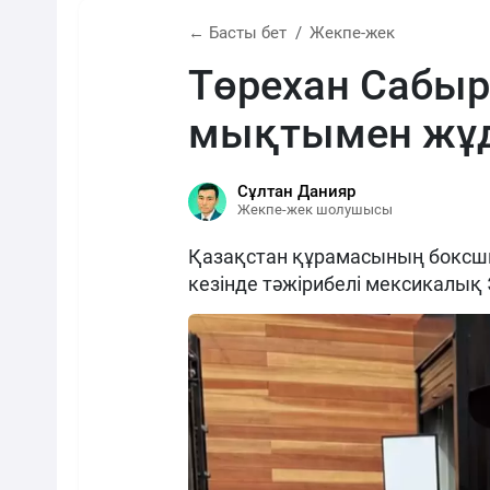
← Басты бет
Жекпе-жек
Төрехан Сабы
мықтымен жұд
Сұлтан Данияр
Жекпе-жек шолушысы
Қазақстан құрамасының боксш
кезінде тәжірибелі мексикалық 