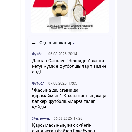
Оқылып жатыр
Футбол
06.08.2026, 20:14
Дастан Сәтпаев "Челсиден" жалға
кетуі мүмкін футболшылар тізіміне
енді
Футбол
07.08.2026, 17:05
"Жасына да, атына да
қарамаймын": Қазақстанның жаңа
бапкері футболшыларға талап
қойды
Жекпе-жек
06.08.2026, 17:28
Қарсыласының жақ сүйегін
сындырған файтер Еркебұлан