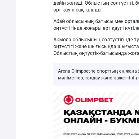
дейін жетеді. Облыстың солтүстігі
өрт қаупі сақталады.
Абай облысының батысы мен орталығ
оңтүстігінде жоғары өрт қаупі күтіле
Ақмола облысының солтүстігінде тү
оңтүстігі және шығысында шығыстан 
Облыстың оңтүстік-батысында жоға
Arena Olimpbet-те спорттың ең жа
мәліметтер, талдау және қажеттіні