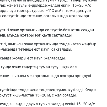
ртең таулы аудандарда тұман түседі. Таңертең және
ығыс және таулы өңірлерде желдің екпіні 15–20 м/с
арда ауа температурасы –1°С дейін төмендеп, үсік
 солтүстігінде төтенше, орталығында жоғары өрт
тігі және орталығында солтүстік-батыстан соққан
ді. Мұнда жоғары өрт қаупі сақталады.
тігі, шығысы және орталығында түнде нөсер жаңбыр
-шығысында төтенше өрт қаупі сақталады.
сында жоғары өрт қаупі жалғасады.
нде және таңертең тұман түсуі ықтимал.
тенше, шығысы мен орталығында жоғары өрт қаупі
стігінде түнде және таңертең тұман күтіледі. Күндіз
оңтүстік-шығыстан 15–20 м/с жел соғады.
күндіз шаңды дауыл тұрып, желдің екпіні 15–20 м/с