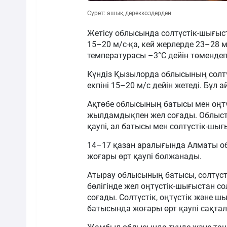
Сурет: ашық дереккөздерден
Жетісу облысында солтүстік-шығыст
15–20 м/с-қа, кей жерлерде 23–28 м
температурасы –3°С дейін төмендеп,
Күндіз Қызылорда облысының солтү
екпіні 15–20 м/с дейін жетеді. Бұл
Ақтөбе облысының батысы мен оңтүс
жылдамдықпен жел соғады. Облысты
қаупі, ал батысы мен солтүстік-шығы
14–17 қазан аралығында Алматы об
жоғары өрт қаупі болжанады.
Атырау облысының батысы, солтүст
бөлігінде жел оңтүстік-шығыстан с
соғады. Солтүстік, оңтүстік және 
батысында жоғары өрт қаупі сақта