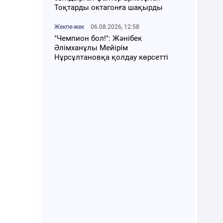
Тоқтарды октагонға шақырды
Жекпе-жек
06.08.2026, 12:58
"Чемпион бол!": Жәнібек
Әлімханұлы Мейірім
Нұрсұлтановқа қолдау көрсетті