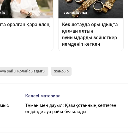
Ауа райы қолайсыздығы
жаңбыр
Келесі материал
ұмыс
Тұман мен дауыл: Қазақстанның көптеген
өңірінде ауа райы бұзылады