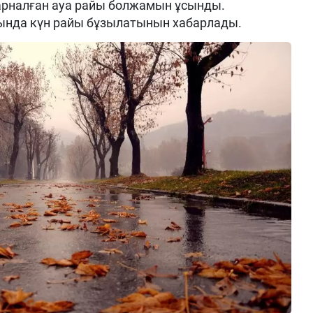
 арналған ауа райы болжамын ұсынды.
сында күн райы бұзылатынын хабарлады.