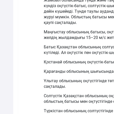
Жамбыл облысында түнде және таңе
күндіз оңтүстік-батыс, солтүстік-ш
дейін күшейеді. Түнде таулы ауданд
жүруі мүмкін. Облыстың батысы мен
қаупі сақталады.
Маңғыстау облысының батысы, оңтүс
желдің жылдамдығы 15–20 м/с жете
Батыс Қазақстан облысының солтүс
күтіледі. Ал оңтүстік пен оңтүстік
Қостанай облысының оңтүстік-баты
Қарағанды облысының шығысында тү
Ұлытау облысының оңтүстігінде тө
сақталады.
Солтүстік Қазақстан облысының оңтү
облыстың батысы мен оңтүстігінде 
Түркістан облысының солтүстігінде 