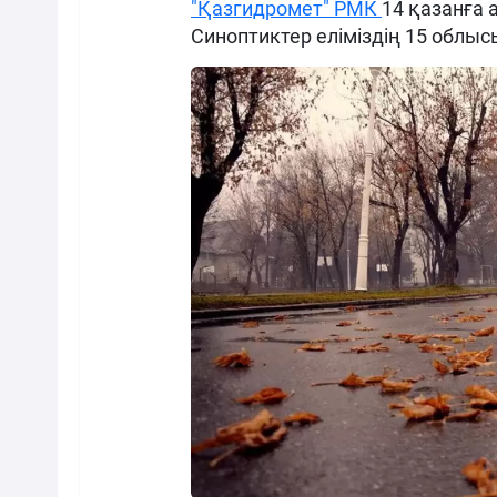
"Қазгидромет" РМК
14 қазанға
Синоптиктер еліміздің 15 облы