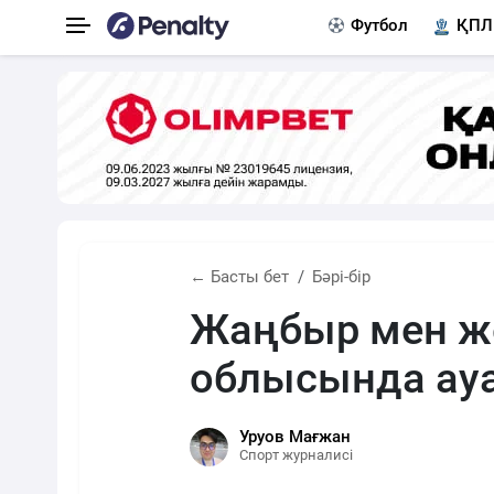
Футбол
ҚПЛ
← Басты бет
Бәрі-бір
Жаңбыр мен ж
облысында ау
Уруов Мағжан
Спорт журналисі