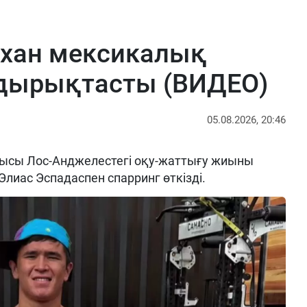
рхан мексикалық
ырықтасты (ВИДЕО)
05.08.2026, 20:46
ысы Лос-Анджелестегі оқу-жаттығу жиыны
Элиас Эспадаспен спарринг өткізді.