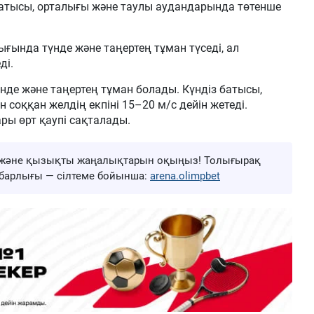
, батысы, орталығы және таулы аудандарында төтенше
ында түнде және таңертең тұман түседі, ал
ді.
нде және таңертең тұман болады. Күндіз батысы,
соққан желдің екпіні 15–20 м/с дейін жетеді.
ры өрт қаупі сақталады.
ңа және қызықты жаңалықтарын оқыңыз! Толығырақ
ң барлығы — сілтеме бойынша:
arena.olimpbet