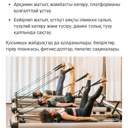
Арқамен жатып, жамбасты көтеру, платформаны
қозғалтпай ұстау.
Бүйірлеп жатып, үстіңгі аяқты ілмекке салып,
түзулей көтеру және түсіру, денені толық түзу
қалпында сақтау.
Қосымша жабдықтар да қолданылады: белдіктер,
тіреу планкасы, фитнес-доптар, пилатес сақиналары.