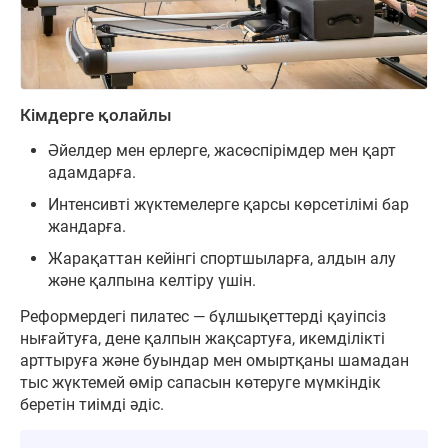
Кімдерге қолайлы
Әйелдер мен ерлерге, жасөспірімдер мен қарт
адамдарға.
Интенсивті жүктемелерге қарсы көрсетілімі бар
жандарға.
Жарақаттан кейінгі спортшыларға, алдын алу
және қалпына келтіру үшін.
Реформердегі пилатес — бұлшықеттерді қауіпсіз
нығайтуға, дене қалпын жақсартуға, икемділікті
арттыруға және буындар мен омыртқаны шамадан
тыс жүктемей өмір сапасын көтеруге мүмкіндік
беретін тиімді әдіс.