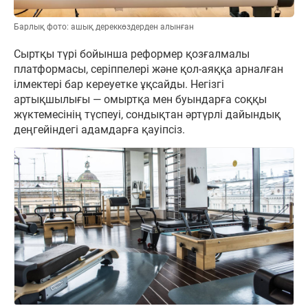
Барлық фото: ашық дереккөздерден алынған
Сыртқы түрі бойынша реформер қозғалмалы
платформасы, серіппелері және қол-аяққа арналған
ілмектері бар кереуетке ұқсайды. Негізгі
артықшылығы — омыртқа мен буындарға соққы
жүктемесінің түспеуі, сондықтан әртүрлі дайындық
деңгейіндегі адамдарға қауіпсіз.