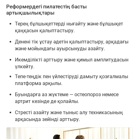
Реформердегі пилатестің басты
артықшылықтары
Терең бұлшықеттерді нығайту және бұлшықет
қаңқасын қалыптастыру.
Денені тік ұстау әдетін қалыптастыру, арқадағы
және мойындағы ауырсынуды азайту.
Икемділікті арттыру және қимыл амплитудасын
үлкейту.
Тепе-теңдік пен үйлестіруді дамыту қозғалмалы
платформа арқылы.
Буындарға аз жүктеме — остеопороз немесе
артрит кезінде де қолайлы.
Стресті азайту және тыныс алу техникасының
арқасында зейінді арттыру.