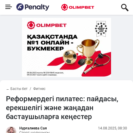
← Басты бет
Фитнес
Реформердегі пилатес: пайдасы,
ерекшелігі және жаңадан
бастаушыларға кеңестер
Нұрғалиева Сая
14.08.2025, 08:30
Спорт шолушысы