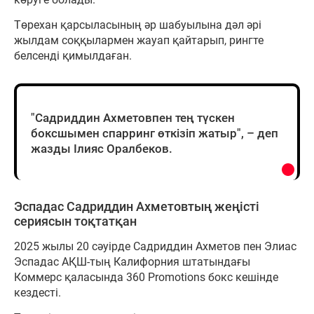
Төрехан қарсыласының әр шабуылына дәл әрі
жылдам соққылармен жауап қайтарып, рингте
белсенді қимылдаған.
"Садриддин Ахметовпен тең түскен
боксшымен спарринг өткізіп жатыр", – деп
жазды Ілияс Оралбеков.
Эспадас Садриддин Ахметовтың жеңісті
сериясын тоқтатқан
2025 жылы 20 сәуірде Садриддин Ахметов пен Элиас
Эспадас АҚШ-тың Калифорния штатындағы
Коммерс қаласында 360 Promotions бокс кешінде
кездесті.