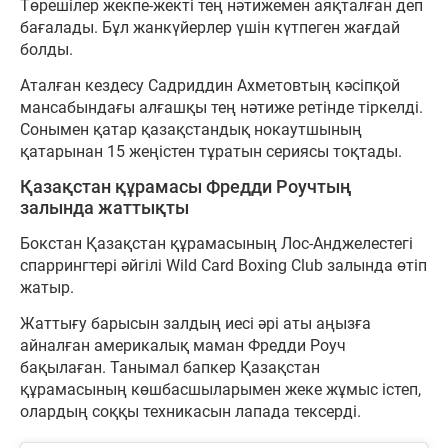
Төрешілер жекпе-жекті тең нәтижемен аяқталған деп
бағалады. Бұл жанкүйерлер үшін күтпеген жағдай
болды.
Аталған кездесу Садриддин Ахметовтың кәсіпқой
мансабындағы алғашқы тең нәтиже ретінде тіркелді.
Сонымен қатар қазақстандық нокаутшының
қатарынан 15 жеңістен тұратын сериясы тоқтады.
Қазақстан құрамасы Фредди Роучтың
залында жаттықты
Бокстан Қазақстан құрамасының Лос-Анджелестегі
спаррингтері әйгілі Wild Card Boxing Club залында өтіп
жатыр.
Жаттығу барысын залдың иесі әрі аты аңызға
айналған америкалық маман Фредди Роуч
бақылаған. Танымал бапкер Қазақстан
құрамасының көшбасшыларымен жеке жұмыс істеп,
олардың соққы техникасын лапада тексерді.