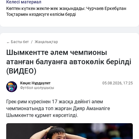
Келесі материал
Көптен күткен жекпе-жек жақындады: Чурчаев Еркебұлан
Тоқтармен кездесуге келісім берді
← Басты бет
Жаңалықтар
Шымкентте әлем чемпионы
атанған балуанға автокөлік берілді
(ВИДЕО)
Кеңес Нұрдаулет
05.08.2026, 17:25
Футбол шолушысы
Грек-рим күресінен 17 жасқа дейінгі әлем
чемпионатында топ жарған Дияр Аманәліге
Шымкентте құрмет көрсетілді.