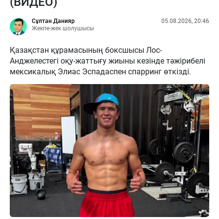
(ВИДЕО)
Сұлтан Данияр
05.08.2026, 20:46
Жекпе-жек шолушысы
Қазақстан құрамасының боксшысы Лос-
Анджелестегі оқу-жаттығу жиыны кезінде тәжірибелі
мексикалық Элиас Эспадаспен спарринг өткізді.