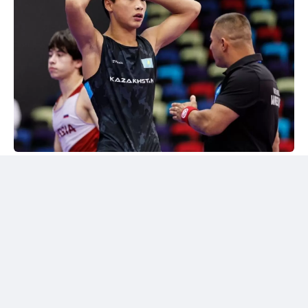
24kz
Әлем чемпионы марапатталды
Шымкентте грек-рим күресінен жасөспірімдер
арасындағы әлем чемпионы Дияр Аманәліні
салтанатты түрде қарсы алу рәсімі өтті. Жергілікті
спорт қауымдастығы 55 келіге дейінгі салмақ
дәрежесінде алтын медаль жеңіп алған балуанның
жетістігін жоғары бағалады.