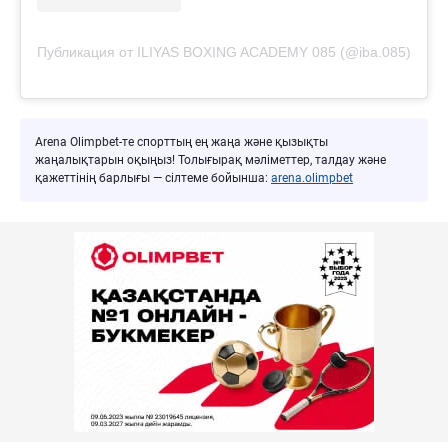
Публикация от ILIYAS BOXING ACADEMY 085 (@iba.085)
Arena Olimpbet-те спорттың ең жаңа және қызықты
жаңалықтарын оқыңыз! Толығырақ мәліметтер, талдау және
қажеттінің барлығы — сілтеме бойынша:
arena.olimpbet