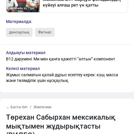
Материалда:
денсаулық
Фитнес
Алдыңғы материал
B12 дәрумені: Ми мен қанға қажетті “алтын” компонент
Келесі материал
Жұмыс салмағын қалай дұрыс есептеу керек: күш, масса
және төзімділік үшін нұсқаулық
← Басты бет
Жекпе-жек
Төрехан Сабырхан мексикалық
мықтымен жұдырықтасты