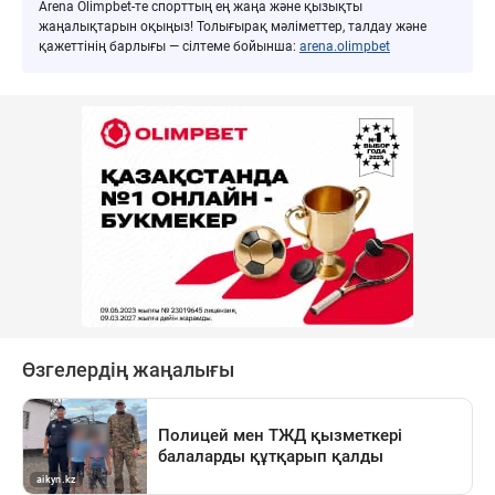
Arena Olimpbet-те спорттың ең жаңа және қызықты
жаңалықтарын оқыңыз! Толығырақ мәліметтер, талдау және
қажеттінің барлығы — сілтеме бойынша:
arena.olimpbet