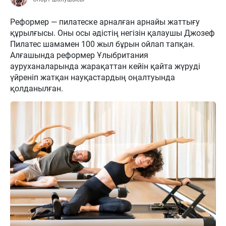
Реформер — пилатеске арналған арнайы жаттығу
құрылғысы. Оны осы әдістің негізін қалаушы Джозеф
Пилатес шамамен 100 жыл бұрын ойлап тапқан.
Алғашында реформер Ұлыбритания
ауруханаларында жарақаттан кейін қайта жүруді
үйреніп жатқан науқастардың оңалтуында
қолданылған.