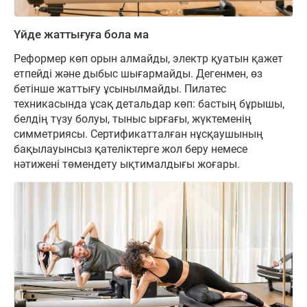
Үйде жаттығуға бола ма
Реформер көп орын алмайды, электр қуатын қажет
етпейді және дыбыс шығармайды. Дегенмен, өз
бетінше жаттығу ұсынылмайды. Пилатес
техникасында ұсақ детальдар көп: бастың бұрышы,
белдің түзу болуы, тыныс ырғағы, жүктеменің
симметриясы. Сертификатталған нұсқаушының
бақылауынсыз қателіктерге жол беру немесе
нәтижені төмендету ықтималдығы жоғары.