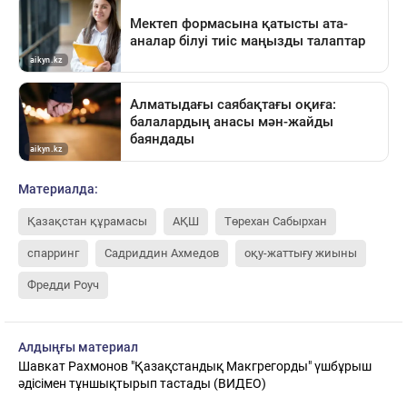
Материалда:
Қазақстан құрамасы
АҚШ
Төрехан Сабырхан
спарринг
Садриддин Ахмедов
оқу-жаттығу жиыны
Фредди Роуч
Алдыңғы материал
Шавкат Рахмонов "Қазақстандық Макгрегорды" үшбұрыш
әдісімен тұншықтырып тастады (ВИДЕО)