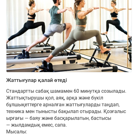
Жаттығулар қалай өтеді
Стандартты сабақ шамамен 60 минутқа созылады.
Жаттықтырушы қол, аяқ, арқа және бүкіл
бұлшықеттерге арналған жаттығуларды таңдап,
техника мен тынысты бақылап отырады. Қозғалыс
ырғағы — баяу және басқарылатын, бастысы
— жылдамдық емес, сапа.
Мысалы: