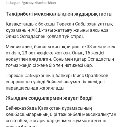
Instagram/@sabyrkhantorekhan
Тәжірибелі мексикалықпен жұдырықтасты
Қазақстандық боксшы Төрехан Сабырхан ұлттық
құраманың АҚШ-тағы жаттығу жиыны аясында
Элиас Эспадаспен қолғап түйістірді.
Мексикалық боксшы кәсіпқой рингте 33 жекпе-жек
өткізіп, 23 рет жеңіске жеткен. Оның 16 жеңісі
нокаутпен аяқталған. Сонымен қатар Эспадастың
тоғыз жеңілісі және бір тең нәтижесі бар.
Төрехан Сабырханның бапкері Ілияс Оралбеков
спаррингтен үзінді бейнені әлеуметтік желідегі
парақшасында жариялады.
Жылдам соққылармен жауап берді
Бейнежазбада Қазақстан құрамасының
көшбасшыларының бірі тәжірибелі мексикалықтан
сескенбей, жоғары қарқынмен жұмыс істегенін
көруге болады.