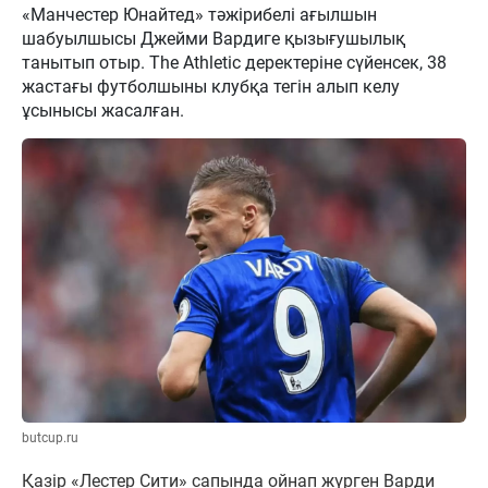
«Манчестер Юнайтед» тәжірибелі ағылшын
шабуылшысы Джейми Вардиге қызығушылық
танытып отыр. The Athletic деректеріне сүйенсек, 38
жастағы футболшыны клубқа тегін алып келу
ұсынысы жасалған.
butcup.ru
Қазір «Лестер Сити» сапында ойнап жүрген Варди