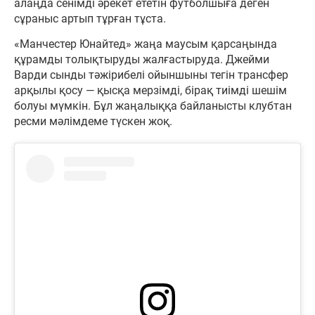
алаңда сенімді әрекет ететін футболшыға деген
сұраныс артып тұрған тұста.
«Манчестер Юнайтед» жаңа маусым қарсаңында
құрамды толықтыруды жалғастыруда. Джейми
Варди сынды тәжірибелі ойыншыны тегін трансфер
арқылы қосу — қысқа мерзімді, бірақ тиімді шешім
болуы мүмкін. Бұл жаңалыққа байланысты клубтан
ресми мәлімдеме түскен жоқ.