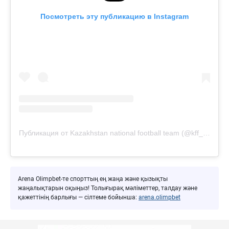
Посмотреть эту публикацию в Instagram
Публикация от Kazakhstan national football team (@kff_team)
Arena Olimpbet-те спорттың ең жаңа және қызықты
жаңалықтарын оқыңыз! Толығырақ мәліметтер, талдау және
қажеттінің барлығы — сілтеме бойынша:
arena.olimpbet