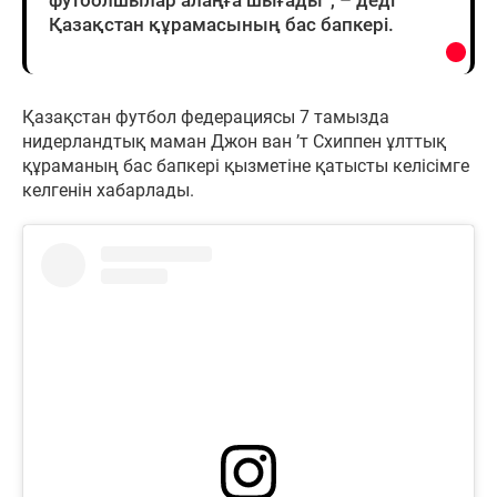
Қазақстан құрамасының бас бапкері.
Қазақстан футбол федерациясы 7 тамызда
нидерландтық маман Джон ван ’т Схиппен ұлттық
құраманың бас бапкері қызметіне қатысты келісімге
келгенін хабарлады.