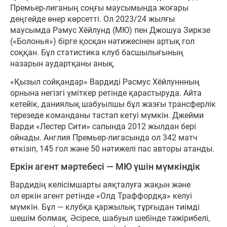
Премьер-лиганың соңғы маусымында жоғары
деңгейде өнер көрсетті. Ол 2023/24 жылғы
маусымда Рамус Хёйлунд (МЮ) пен Джошуа Зиркзе
(«Болонья») бірге қосқан нәтижесінен артық гол
соққан. Бұл статистика клуб басшылығының
назарын аудартқаны анық.
«Қызыл сойқандар» Вардиді Расмус Хёйлуннның
орнына негізгі үміткер ретінде қарастыруда. Айта
кетейік, даниялық шабуылшы бұл жазғы трансферлік
терезеде команданы тастап кетуі мүмкін. Джейми
Варди «Лестер Сити» сапында 2012 жылдан бері
ойнады. Англия Премьер-лигасында ол 342 матч
өткізіп, 145 гол және 50 нәтижелі пас авторы атанды.
Еркін агент мәртебесі — МЮ үшін мүмкіндік
Вардидің келісімшарты аяқталуға жақын және
ол еркін агент ретінде «Олд Траффордқа» келуі
мүмкін. Бұл — клубқа қаржылық тұрғыдан тиімді
шешім болмақ. Әсіресе, шабуыл шебінде тәжірибелі,