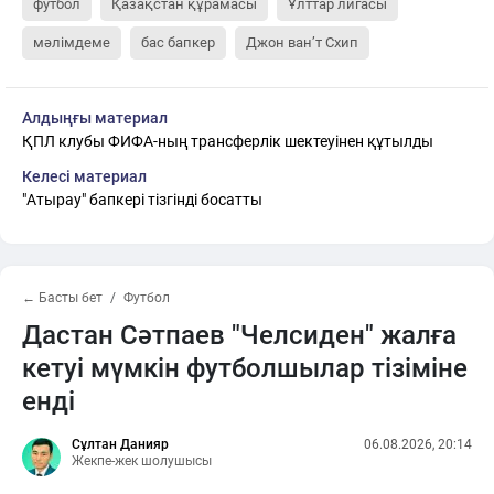
футбол
Қазақстан құрамасы
Ұлттар лигасы
мәлімдеме
бас бапкер
Джон ван’т Схип
Алдыңғы материал
ҚПЛ клубы ФИФА-ның трансферлік шектеуінен құтылды
Келесі материал
"Атырау" бапкері тізгінді босатты
← Басты бет
Футбол
Дастан Сәтпаев "Челсиден" жалға
кетуі мүмкін футболшылар тізіміне
енді
Сұлтан Данияр
06.08.2026, 20:14
Жекпе-жек шолушысы