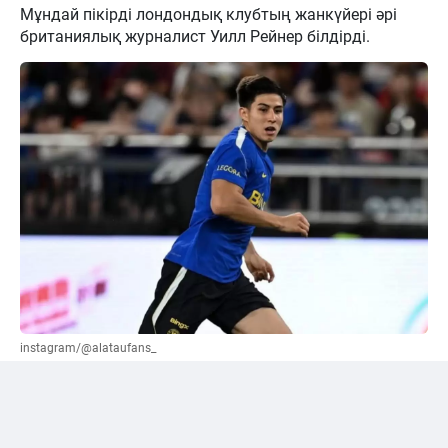
Мұндай пікірді лондондық клубтың жанкүйері әрі
британиялық журналист Уилл Рейнер білдірді.
instagram/@alataufans_
Сәтпаевқа қатысты "жалға беру" нұсқасы
ұсынылды
Әлеуметтік желі қолданушыларының бірі Уилл