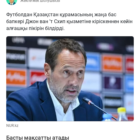
Жекпе-жек шолушысы
Футболдан Қазақстан құрамасының жаңа бас
бапкері Джон ван ’т Схип қызметіне кіріскеннен кейін
алғашқы пікірін білдірді.
NUR.kz
Басты мақсатты атады