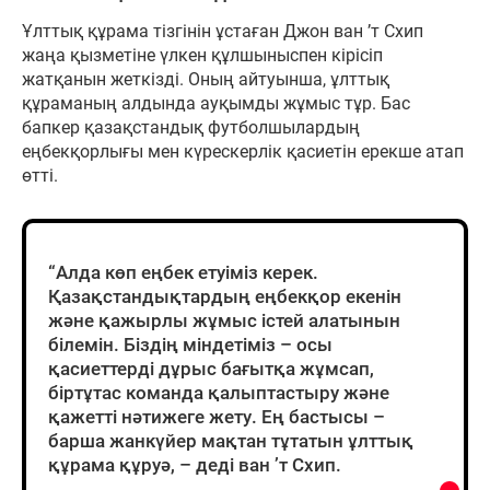
Ұлттық құрама тізгінін ұстаған Джон ван ’т Схип
жаңа қызметіне үлкен құлшыныспен кірісіп
жатқанын жеткізді. Оның айтуынша, ұлттық
құраманың алдында ауқымды жұмыс тұр. Бас
бапкер қазақстандық футболшылардың
еңбекқорлығы мен күрескерлік қасиетін ерекше атап
өтті.
“Алда көп еңбек етуіміз керек.
Қазақстандықтардың еңбекқор екенін
және қажырлы жұмыс істей алатынын
білемін. Біздің міндетіміз – осы
қасиеттерді дұрыс бағытқа жұмсап,
біртұтас команда қалыптастыру және
қажетті нәтижеге жету. Ең бастысы –
барша жанкүйер мақтан тұтатын ұлттық
құрама құруә, – деді ван ’т Схип.