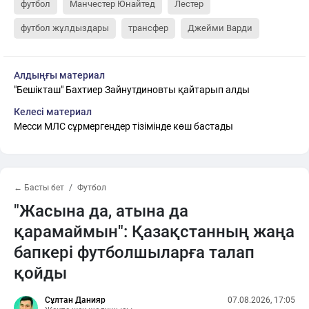
футбол
Манчестер Юнайтед
Лестер
футбол жұлдыздары
трансфер
Джейми Варди
Алдыңғы материал
"Бешікташ" Бахтиер Зайнутдиновты қайтарып алды
Келесі материал
Месси МЛС сұрмергендер тізімінде көш бастады
← Басты бет
Футбол
"Жасына да, атына да
қарамаймын": Қазақстанның жаңа
бапкері футболшыларға талап
қойды
Сұлтан Данияр
07.08.2026, 17:05