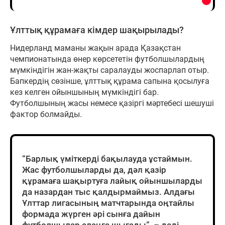
Ұлттық құрамаға кімдер шақырылады?
Нидерланд маманы жақын арада Қазақстан
чемпионатында өнер көрсететін футболшылардың
мүмкіндігін жан-жақты саралауды жоспарлап отыр.
Бапкердің сөзінше, ұлттық құрама сапына қосылуға
кез келген ойыншының мүмкіндігі бар.
Футболшының жасы немесе қазіргі мәртебесі шешуші
фактор болмайды.
“Барлық үміткерді бақылауда ұстаймын.
Жас футболшыларды да, дәл қазір
құрамаға шақыртуға лайық ойыншыларды
да назардан тыс қалдырмаймыз. Алдағы
Ұлттар лигасының матчтарында оңтайлы
формада жүрген әрі сынға дайын
футболшылар алаңға шығады”, – деді