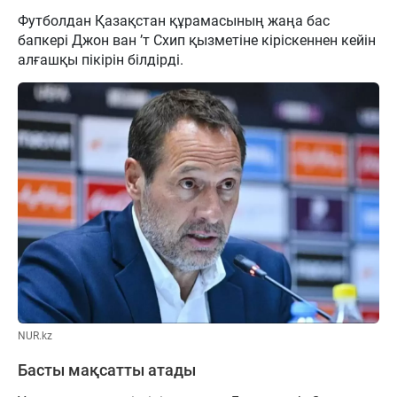
Футболдан Қазақстан құрамасының жаңа бас
бапкері Джон ван ’т Схип қызметіне кіріскеннен кейін
алғашқы пікірін білдірді.
NUR.kz
Басты мақсатты атады