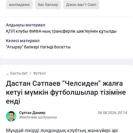
мәлімдеме
бас бапкер
Джон ван’т Схип
Алдыңғы материал
ҚПЛ клубы ФИФА-ның трансферлік шектеуінен құтылды
Келесі материал
"Атырау" бапкері тізгінді босатты
← Басты бет
Футбол
Дастан Сәтпаев "Челсиден" жалға
кетуі мүмкін футболшылар тізіміне
енді
Сұлтан Данияр
06.08.2026, 20:14
Жекпе-жек шолушысы
Мұндай пікірді лондондық клубтың жанкүйері әрі