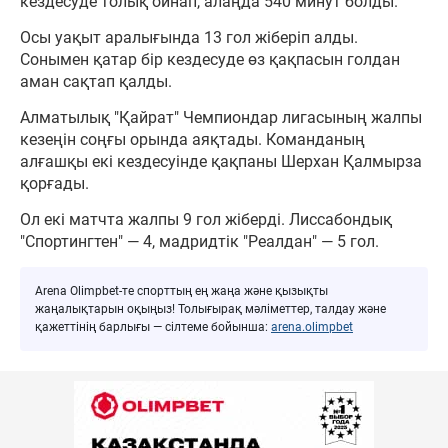
кездесуде толық ойнап, алаңда 540 минут болды.
Осы уақыт аралығында 13 гол жіберіп алды.
Сонымен қатар бір кездесуде өз қақпасын голдан
аман сақтап қалды.
Алматылық "Қайрат" Чемпиондар лигасының жалпы
кезеңін соңғы орында аяқтады. Команданың
алғашқы екі кездесуінде қақпаны Шерхан Қалмырза
қорғады.
Ол екі матчта жалпы 9 гол жіберді. Лиссабондық
"Спортингтен" — 4, мадридтік "Реалдан" — 5 гол.
Arena Olimpbet-те спорттың ең жаңа және қызықты
жаңалықтарын оқыңыз! Толығырақ мәліметтер, талдау және
қажеттінің барлығы — сілтеме бойынша:
arena.olimpbet