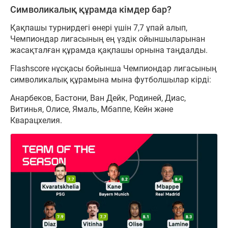
Символикалық құрамда кімдер бар?
Қақпашы турнирдегі өнері үшін 7,7 ұпай алып,
Чемпиондар лигасының ең үздік ойыншыларынан
жасақталған құрамда қақпашы орнына таңдалды.
Flashscore нұсқасы бойынша Чемпиондар лигасының
символикалық құрамына мына футболшылар кірді:
Анарбеков, Бастони, Ван Дейк, Родиней, Диас,
Витинья, Олисе, Ямаль, Мбаппе, Кейн және
Кварацхелия.