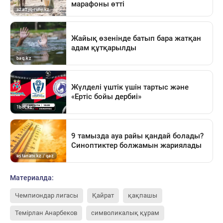
Материалда:
Чемпиондар лигасы
Қайрат
қақпашы
Темірлан Анарбеков
символикалық құрам