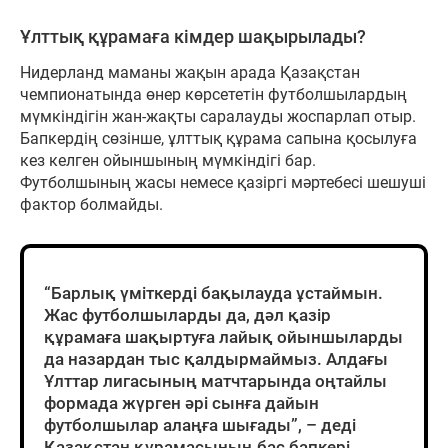
Ұлттық құрамаға кімдер шақырылады?
Нидерланд маманы жақын арада Қазақстан
чемпионатында өнер көрсететін футболшылардың
мүмкіндігін жан-жақты саралауды жоспарлап отыр.
Бапкердің сөзінше, ұлттық құрама сапына қосылуға
кез келген ойыншының мүмкіндігі бар.
Футболшының жасы немесе қазіргі мәртебесі шешуші
фактор болмайды.
“Барлық үміткерді бақылауда ұстаймын.
Жас футболшыларды да, дәл қазір
құрамаға шақыртуға лайық ойыншыларды
да назардан тыс қалдырмаймыз. Алдағы
Ұлттар лигасының матчтарында оңтайлы
формада жүрген әрі сынға дайын
футболшылар алаңға шығады”, – деді
Қазақстан құрамасының бас бапкері.