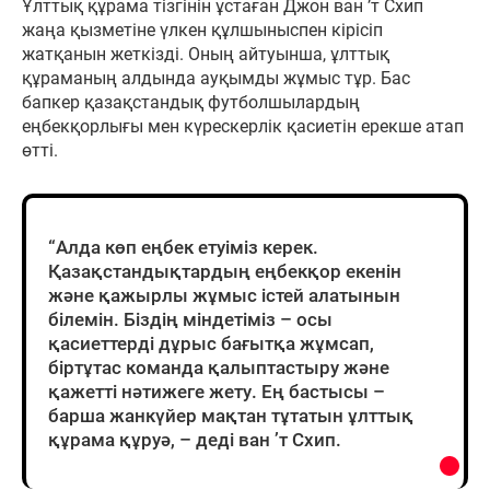
Ұлттық құрама тізгінін ұстаған Джон ван ’т Схип
жаңа қызметіне үлкен құлшыныспен кірісіп
жатқанын жеткізді. Оның айтуынша, ұлттық
құраманың алдында ауқымды жұмыс тұр. Бас
бапкер қазақстандық футболшылардың
еңбекқорлығы мен күрескерлік қасиетін ерекше атап
өтті.
“Алда көп еңбек етуіміз керек.
Қазақстандықтардың еңбекқор екенін
және қажырлы жұмыс істей алатынын
білемін. Біздің міндетіміз – осы
қасиеттерді дұрыс бағытқа жұмсап,
біртұтас команда қалыптастыру және
қажетті нәтижеге жету. Ең бастысы –
барша жанкүйер мақтан тұтатын ұлттық
құрама құруә, – деді ван ’т Схип.