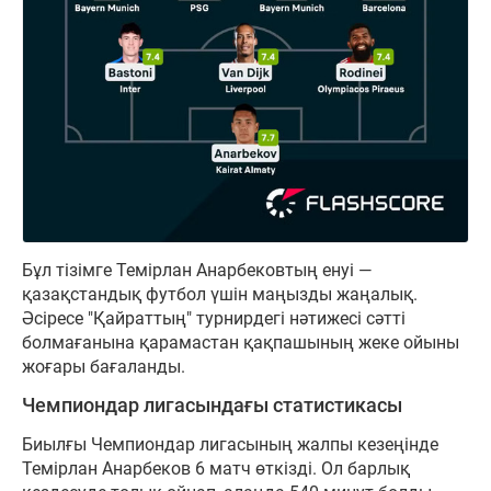
Бұл тізімге Темірлан Анарбековтың енуі —
қазақстандық футбол үшін маңызды жаңалық.
Әсіресе "Қайраттың" турнирдегі нәтижесі сәтті
болмағанына қарамастан қақпашының жеке ойыны
жоғары бағаланды.
Чемпиондар лигасындағы статистикасы
Биылғы Чемпиондар лигасының жалпы кезеңінде
Темірлан Анарбеков 6 матч өткізді. Ол барлық