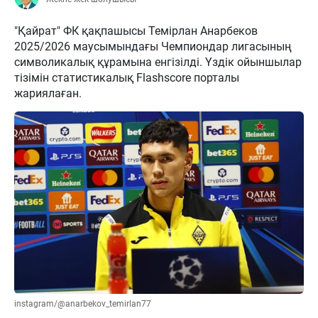
"Қайрат" ФК қақпашысы Темірлан Анарбеков
2025/2026 маусымындағы Чемпиондар лигасының
символикалық құрамына енгізілді. Үздік ойыншылар
тізімін статистикалық Flashscore порталы
жариялаған.
instagram/@anarbekov_temirlan77