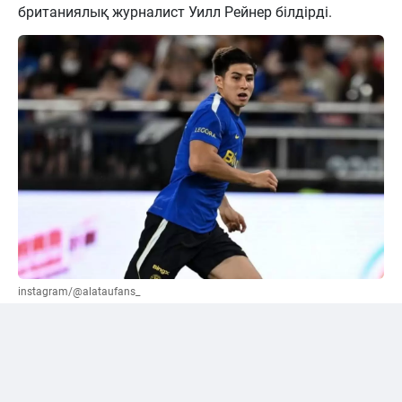
британиялық журналист Уилл Рейнер білдірді.
instagram/@alataufans_
Сәтпаевқа қатысты "жалға беру" нұсқасы
ұсынылды
Әлеуметтік желі қолданушыларының бірі Уилл
Рейнерден трансферлік терезе жабылғанға дейін