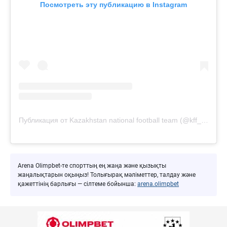
Посмотреть эту публикацию в Instagram
Публикация от Kazakhstan national football team (@kff_team)
Arena Olimpbet-те спорттың ең жаңа және қызықты
жаңалықтарын оқыңыз! Толығырақ мәліметтер, талдау және
қажеттінің барлығы — сілтеме бойынша:
arena.olimpbet