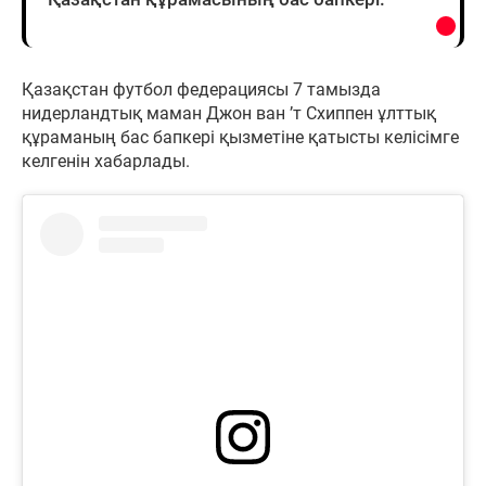
Қазақстан футбол федерациясы 7 тамызда
нидерландтық маман Джон ван ’т Схиппен ұлттық
құраманың бас бапкері қызметіне қатысты келісімге
келгенін хабарлады.