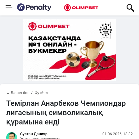
← Басты бет
Футбол
Темірлан Анарбеков Чемпиондар
лигасының символикалық
құрамына енді
Сұлтан Данияр
01.06.2026, 18:32
Жекпе-жек шолушысы