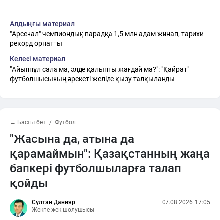
Алдыңғы материал
"Арсенал" чемпиондық парадқа 1,5 млн адам жинап, тарихи
рекорд орнатты
Келесі материал
"Айыппұл сала ма, әлде қалыпты жағдай ма?": "Қайрат"
футболшысының әрекеті желіде қызу талқыланды
← Басты бет
Футбол
"Жасына да, атына да
қарамаймын": Қазақстанның жаңа
бапкері футболшыларға талап
қойды
Сұлтан Данияр
07.08.2026, 17:05
Жекпе-жек шолушысы