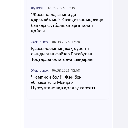
Футбол
07.08.2026, 17:05
"Жасына да, атына да
қарамаймын": Қазақстанның жаңа
бапкері футболшыларға талап
қойды
Жекпе-жек
06.08.2026, 17:28
Қарсыласының жақ сүйегін
сындырған файтер Еркебұлан
Тоқтарды октагонға шақырды
Жекпе-жек
06.08.2026, 12:58
"Чемпион бол!": Жәнібек
Әлімханұлы Мейірім
Нұрсұлтановқа қолдау көрсетті