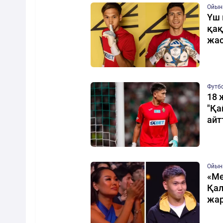
Ойын
Үш 
қақ
жа
Футб
18 
"Қа
айт
Ойын
«Ме
Қал
жа