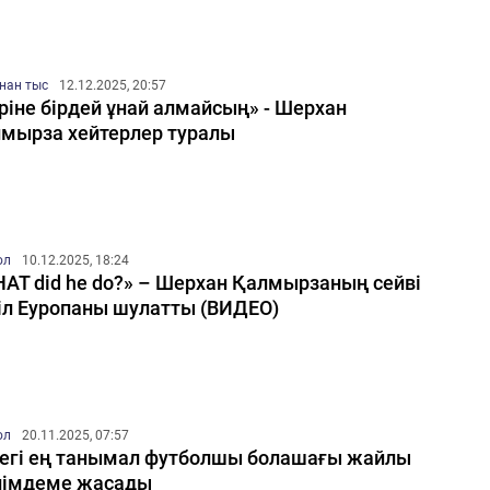
нан тыс
12.12.2025, 20:57
ріне бірдей ұнай алмайсың» - Шерхан
мырза хейтерлер туралы
ол
10.12.2025, 18:24
AT did he do?» – Шерхан Қалмырзаның сейві
іл Еуропаны шулатты (ВИДЕО)
ол
20.11.2025, 07:57
егі ең танымал футболшы болашағы жайлы
лімдеме жасады