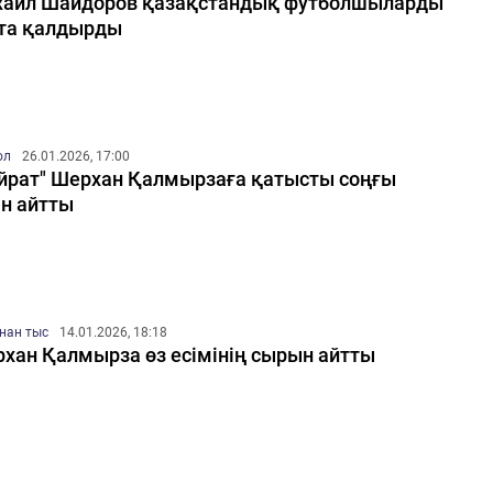
аил Шайдоров қазақстандық футболшыларды
та қалдырды
ол
26.01.2026, 17:00
йрат" Шерхан Қалмырзаға қатысты соңғы
ін айтты
нан тыс
14.01.2026, 18:18
хан Қалмырза өз есімінің сырын айтты