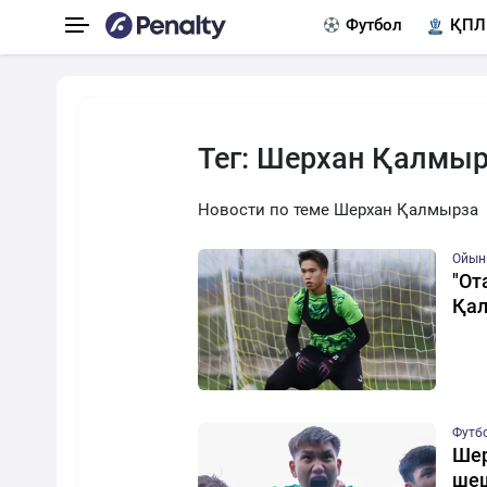
Футбол
ҚПЛ
Тег: Шерхан Қалмы
Новости по теме Шерхан Қалмырза
Ойын
"От
Қал
Футб
Шер
шеш