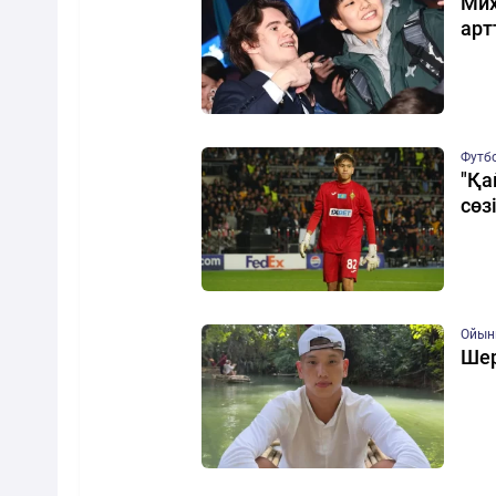
Мих
арт
Футб
"Қа
сөз
Ойын
Шер