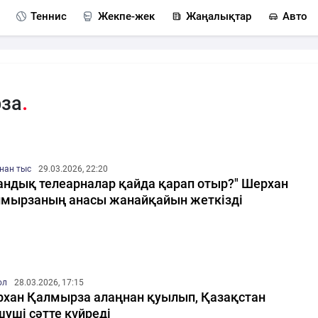
Теннис
Жекпе-жек
Жаңалықтар
Авто
рза
нан тыс
29.03.2026, 22:20
андық телеарналар қайда қарап отыр?" Шерхан
мырзаның анасы жанайқайын жеткізді
ол
28.03.2026, 17:15
хан Қалмырза алаңнан қуылып, Қазақстан
уші сәтте күйреді