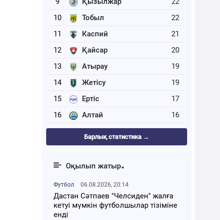
9
Қызылжар
22
10
Тобыл
22
11
Каспий
21
12
Қайсар
20
13
Атырау
19
14
Жетісу
19
15
Ертіс
17
16
Алтай
16
Барлық статистика →
Оқылып жатыр
Футбол
06.08.2026, 20:14
Дастан Сәтпаев "Челсиден" жалға
кетуі мүмкін футболшылар тізіміне
енді