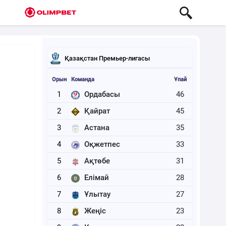
Қазақстан Премьер-лигасы
Орын
Команда
Ұпай
1
Ордабасы
46
2
Қайрат
45
3
Астана
35
4
Оқжетпес
33
5
Ақтөбе
31
6
Елімай
28
7
Ұлытау
27
8
Жеңіс
23