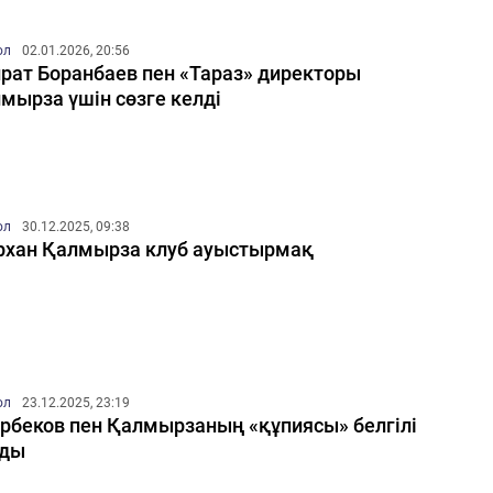
ол
02.01.2026, 20:56
рат Боранбаев пен «Тараз» директоры
мырза үшін сөзге келді
ол
30.12.2025, 09:38
хан Қалмырза клуб ауыстырмақ
ол
23.12.2025, 23:19
рбеков пен Қалмырзаның «құпиясы» белгілі
лды