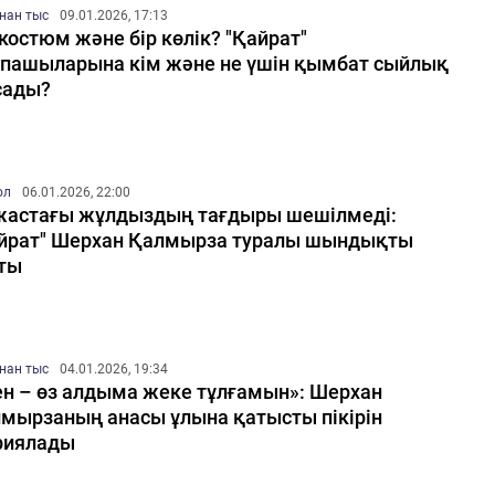
нан тыс
09.01.2026, 17:13
костюм және бір көлік? "Қайрат"
пашыларына кім және не үшін қымбат сыйлық
сады?
ол
06.01.2026, 22:00
жастағы жұлдыздың тағдыры шешілмеді:
йрат" Шерхан Қалмырза туралы шындықты
ты
нан тыс
04.01.2026, 19:34
н – өз алдыма жеке тұлғамын»: Шерхан
мырзаның анасы ұлына қатысты пікірін
риялады