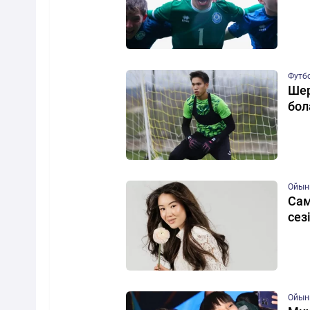
Футб
Шер
бол
Ойын
Сам
сез
Ойын