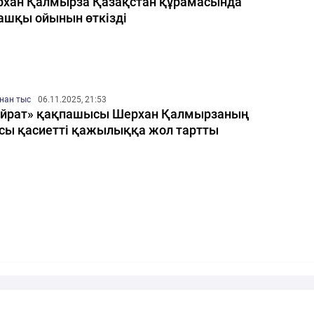
хан Қалмырза Қазақстан құрамасында
ашқы ойынын өткізді
нан тыс
06.11.2025, 21:53
йрат» қақпашысы Шерхан Қалмырзаның
сы қасиетті қажылыққа жол тартты