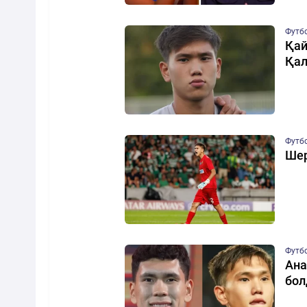
Футб
Қай
Қал
Футб
Шер
Футб
Ана
бо