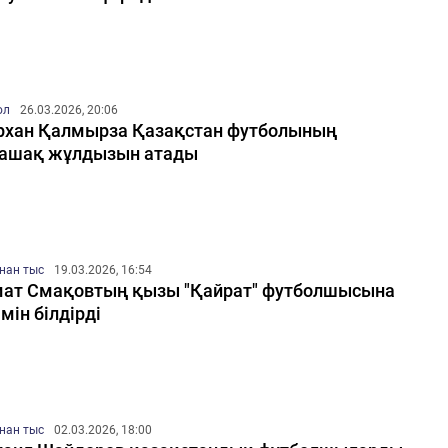
ол
26.03.2026, 20:06
хан Қалмырза Қазақстан футболының
ашақ жұлдызын атады
нан тыс
19.03.2026, 16:54
ат Смақовтың қызы "Қайрат" футболшысына
імін білдірді
нан тыс
02.03.2026, 18:00