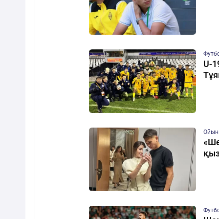
Футб
U-1
Тұя
Ойын
«Ше
қыз
Футб