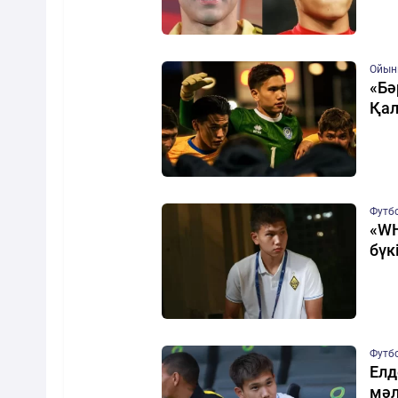
Ойын
«Бә
Қал
Футб
«WH
бүк
Футб
Елд
мә