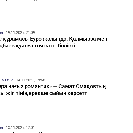
ол
19.11.2025, 21:09
9 құрамасы Еуро жолында. Қалмырза мен
қбаев қуанышты сәтті бөлісті
нан тыс
14.11.2025, 19:58
ра нағыз романтик» — Самат Смақовтың
ы жігітінің ерекше сыйын көрсетті
ол
13.11.2025, 12:01