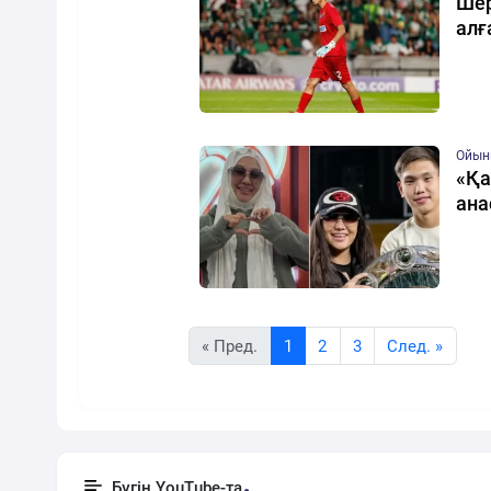
Шер
алғ
Ойын
«Қа
ана
« Пред.
1
2
3
Cлед. »
Бүгін YouTube-та