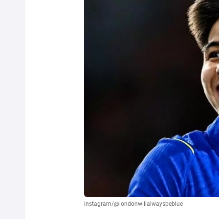
instagram/@londonwillalwaysbeblue