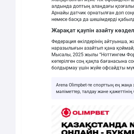
алдында доптың алаңдағы қозғалы
Арнайы датчик орнатылған доп соң
немесе басқа да шешімдерді қабылд
Жарақат қаупін азайту көзде
Федерация өкілдерінің айтуынша, 
наразылығын азайтып қана қоймай, 
Мысалы, 2025 жылы “Ноттингем Фор
көтерілген соң қақпа бағанасына с
болдырмау үшін жүйе офсайдты мүм
Arena Olimpbet-те спорттың ең жа
мәліметтер, талдау және қажеттіні