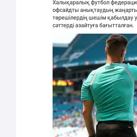
Халықаралық футбол федераци
офсайдты анықтаудың жаңарты
төрешілердің шешім қабылдау 
сәттерді азайтуға бағытталған.