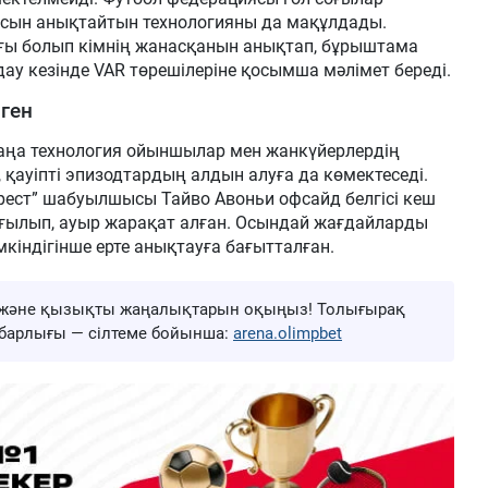
сын анықтайтын технологияны да мақұлдады.
ғы болып кімнің жанасқанын анықтап, бұрыштама
ау кезінде VAR төрешілеріне қосымша мәлімет береді.
лген
жаңа технология ойыншылар мен жанкүйерлердің
қауіпті эпизодтардың алдын алуға да көмектеседі.
ест” шабуылшысы Тайво Авоньи офсайд белгісі кеш
оғылып, ауыр жарақат алған. Осындай жағдайларды
кіндігінше ерте анықтауға бағытталған.
ңа және қызықты жаңалықтарын оқыңыз! Толығырақ
ң барлығы — сілтеме бойынша:
arena.olimpbet