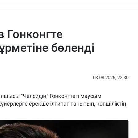
в Гонконгте
ұрметіне бөленді
03.08.2026, 22:30
шысы "Челсидің" Гонконгтегі маусым
үйерлерге ерекше ілтипат танытып, көпшіліктің