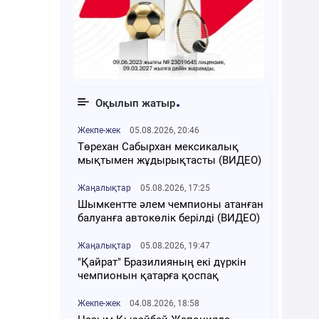
Оқылып жатыр
Жекпе-жек
05.08.2026, 20:46
Төрехан Сабырхан мексикалық
мықтымен жұдырықтасты (ВИДЕО)
Жаңалықтар
05.08.2026, 17:25
Шымкентте әлем чемпионы атанған
балуанға автокөлік берілді (ВИДЕО)
Жаңалықтар
05.08.2026, 19:47
"Қайрат" Бразилияның екі дүркін
чемпионын қатарға қоспақ
Жекпе-жек
04.08.2026, 18:58