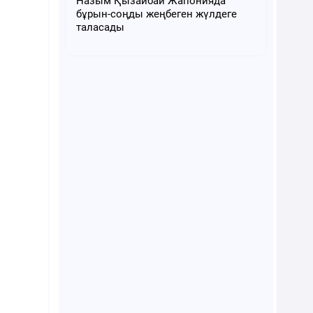
Назым Қызайбай Жапонияда
бұрын-соңды жеңбеген жүлдеге
таласады