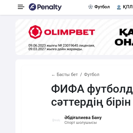
Футбол
ҚПЛ
← Басты бет
Футбол
ФИФА футболд
сәттердің бірін
Әбдіғалиева Бану
Спорт шолушысы