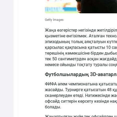
Getty Images
Жаңа өзгерістер негізінде жетілдір
қызметіне енгізілмек. Аталған тех
эпизодының толық аяқталуын күтп
қарсылас қақпасына қатысты 10 са
төрешінің көмекшісіне бірден дыбыст
тек 50 сантиметрден асқан жағдайд
немесе ойынды тоқтату туралы соң
Футболшылардың 3D-аватарл
ФИФА әлем чемпионатына қатысат
жасайды. Турнирге қатысатын 48 
сканерлеуден өтеді. Нәтижесінде жа
офсайд сәттерін көрсету кезінде на
болады.
Жаңартылған жүйе тек офсайдпен ш