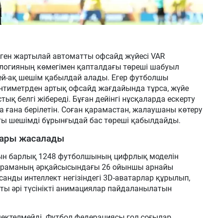
ілген жартылай автоматты офсайд жүйесі VAR
нологияның көмегімен қапталдағы төреші шабуыл
ей-ақ шешім қабылдай алады. Егер футболшы
нтиметрден артық офсайд жағдайында тұрса, жүйе
ық белгі жібереді. Бұған дейінгі нұсқаларда ескерту
а ғана берілетін. Соған қарамастан, жалаушаны көтеру
ғы шешімді бұрынғыдай бас төреші қабылдайды.
ары жасалады
ын барлық 1248 футболшының цифрлық моделін
құраманың әрқайсысындағы 26 ойыншы арнайы
санды интеллект негізіндегі 3D-аватарлар құрылып,
қты әрі түсінікті анимациялар пайдаланылатын
ектелмейді. Футбол федерациясы гол соғылар