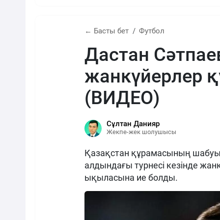
← Басты бет
Футбол
Дастан Сәтпае
жанкүйерлер қ
(ВИДЕО)
Сұлтан Данияр
Жекпе-жек шолушысы
Қазақстан құрамасының шабуыл
алдындағы турнесі кезінде жанк
ықыласына ие болды.