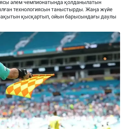
ясы әлем чемпионатында қолданылатын
лған технологиясын таныстырды. Жаңа жүйе
уақытын қысқартып, ойын барысындағы даулы