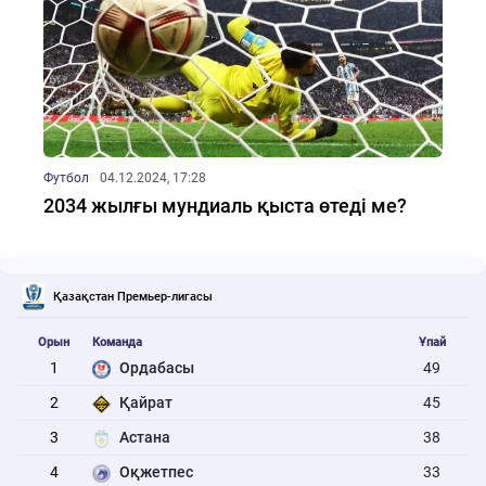
Футбол
04.12.2024, 17:28
2034 жылғы мундиаль қыста өтеді ме?
Қазақстан Премьер-лигасы
Орын
Команда
Ұпай
1
Ордабасы
49
2
Қайрат
45
3
Астана
38
4
Оқжетпес
33