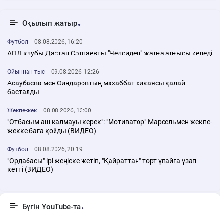
Оқылып жатыр
Футбол
08.08.2026, 16:20
АПЛ клубы Дастан Сәтпаевты "Челсиден" жалға алғысы келеді
Ойыннан тыс
09.08.2026, 12:26
Асаубаева мен Синдаровтың махаббат хикаясы қалай
басталды
Жекпе-жек
08.08.2026, 13:00
"Отбасым аш қалмауы керек": "Мотиватор" Марсельмен жекпе-
жекке баға қойды (ВИДЕО)
Футбол
08.08.2026, 20:19
"Ордабасы" ірі жеңіске жетіп, "Қайраттан" төрт ұпайға ұзап
кетті (ВИДЕО)
Бүгін YouTube-та