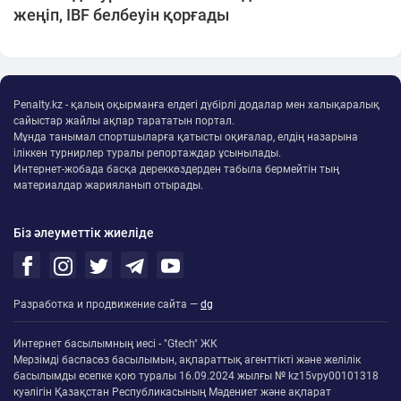
жеңіп, IBF белбеуін қорғады
Penalty.kz - қалың оқырманға елдегі дүбірлі додалар мен халықаралық
сайыстар жайлы ақпар тарататын портал.
Мұнда танымал спортшыларға қатысты оқиғалар, елдің назарына
іліккен турнирлер туралы репортаждар ұсынылады.
Интернет-жобада басқа дереккөздерден табыла бермейтін тың
материалдар жарияланып отырады.
Біз әлеуметтік жиеліде
Разработка и продвижение сайта —
dg
Интернет басылымның иесі - "Gtech" ЖК
Мерзімді баспасөз басылымын, ақпараттық агенттікті және желілік
басылымды есепке қою туралы 16.09.2024 жылғы № kz15vpy00101318
куәлігін Қазақстан Республикасының Мәдениет және ақпарат