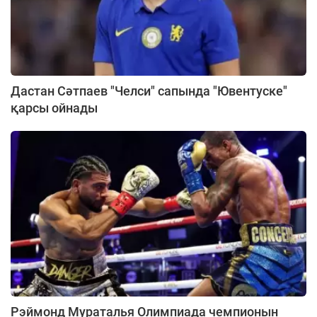
Дастан Сәтпаев "Челси" сапында "Ювентуске"
қарсы ойнады
Рэймонд Мураталья Олимпиада чемпионын