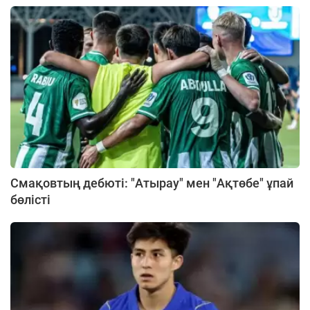
Смақовтың дебюті: "Атырау" мен "Ақтөбе" ұпай
бөлісті