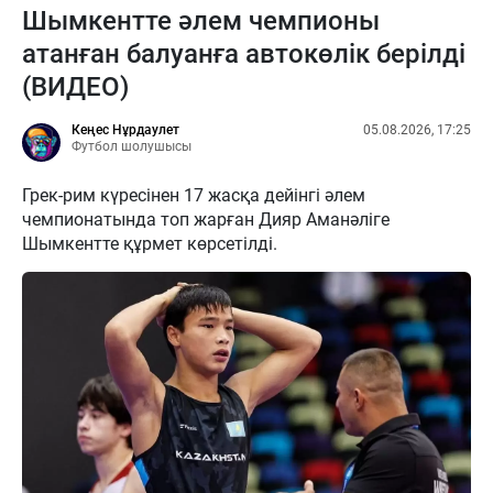
Шымкентте әлем чемпионы
атанған балуанға автокөлік берілді
(ВИДЕО)
Кеңес Нұрдаулет
05.08.2026, 17:25
Футбол шолушысы
Грек-рим күресінен 17 жасқа дейінгі әлем
чемпионатында топ жарған Дияр Аманәліге
Шымкентте құрмет көрсетілді.