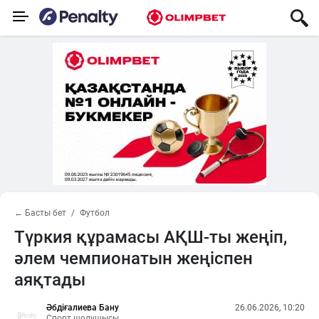
← Басты бет
Футбол
Түркия құрамасы АҚШ-ты жеңіп,
әлем чемпионатын жеңіспен
аяқтады
Әбдіғалиева Бану
26.06.2026, 10:20
Спорт шолушысы