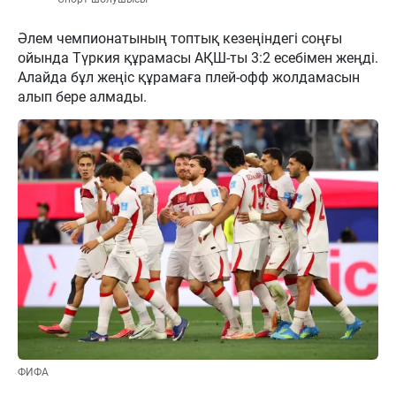
Әлем чемпионатының топтық кезеңіндегі соңғы
ойында Түркия құрамасы АҚШ-ты 3:2 есебімен жеңді.
Алайда бұл жеңіс құрамаға плей-офф жолдамасын
алып бере алмады.
ФИФА