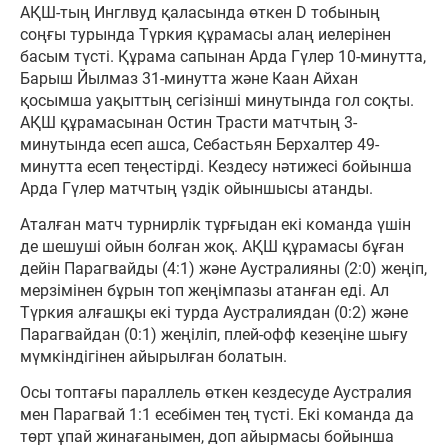
АҚШ-тың Инглвуд қаласында өткен D тобының
соңғы турында Түркия құрамасы алаң иелерінен
басым түсті. Құрама сапынан Арда Гүлер 10-минутта,
Барыш Йылмаз 31-минутта және Каан Айхан
қосымша уақыттың сегізінші минутында гол соқты.
АҚШ құрамасынан Остин Трасти матчтың 3-
минутында есеп ашса, Себастьян Берхалтер 49-
минутта есеп теңестірді. Кездесу нәтижесі бойынша
Арда Гүлер матчтың үздік ойыншысы атанды.
Аталған матч турнирлік тұрғыдан екі команда үшін
де шешуші ойын болған жоқ. АҚШ құрамасы бұған
дейін Парагвайды (4:1) және Аустралияны (2:0) жеңіп,
мерзімінен бұрын топ жеңімпазы атанған еді. Ал
Түркия алғашқы екі турда Аустралиядан (0:2) және
Парагвайдан (0:1) жеңіліп, плей-офф кезеңіне шығу
мүмкіндігінен айырылған болатын.
Осы топтағы параллель өткен кездесуде Аустралия
мен Парагвай 1:1 есебімен тең түсті. Екі команда да
төрт ұпай жинағанымен, доп айырмасы бойынша