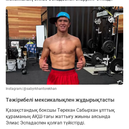
Instagram/@sabyrkhantorekhan
Тәжірибелі мексикалықпен жұдырықтасты
Қазақстандық боксшы Төрехан Сабырхан ұлттық
құраманың АҚШ-тағы жаттығу жиыны аясында
Элиас Эспадаспен қолғап түйістірді.