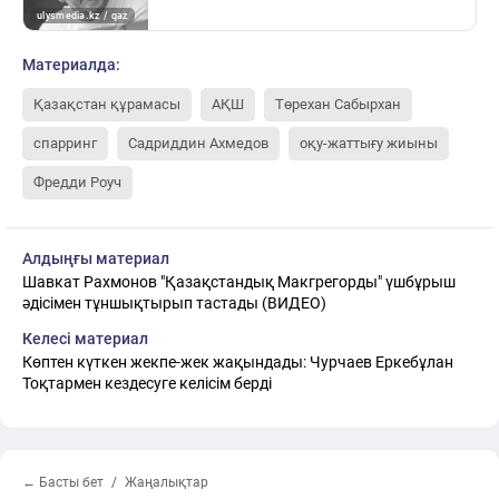
Материалда:
Қазақстан құрамасы
АҚШ
Төрехан Сабырхан
спарринг
Садриддин Ахмедов
оқу-жаттығу жиыны
Фредди Роуч
Алдыңғы материал
Шавкат Рахмонов "Қазақстандық Макгрегорды" үшбұрыш
әдісімен тұншықтырып тастады (ВИДЕО)
Келесі материал
Көптен күткен жекпе-жек жақындады: Чурчаев Еркебұлан
Тоқтармен кездесуге келісім берді
← Басты бет
Жаңалықтар