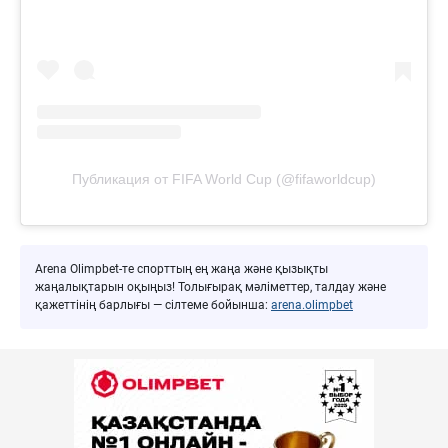
Публикация от FIFA World Cup (@fifaworldcup)
Arena Olimpbet-те спорттың ең жаңа және қызықты
жаңалықтарын оқыңыз! Толығырақ мәліметтер, талдау және
қажеттінің барлығы — сілтеме бойынша:
arena.olimpbet