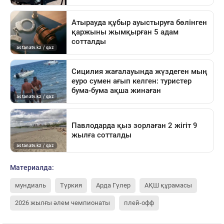
Материалда:
мундиаль
Түркия
Арда Гүлер
АҚШ құрамасы
2026 жылғы әлем чемпионаты
плей-офф