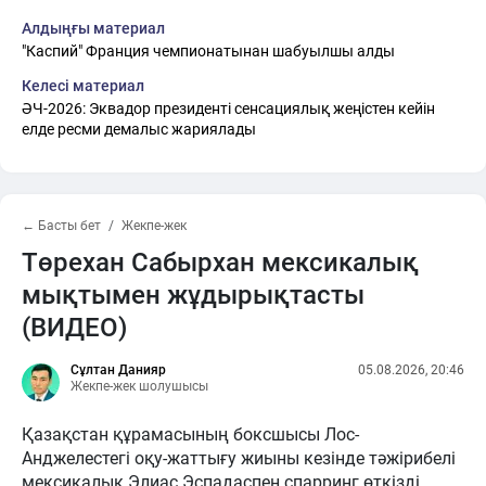
Алдыңғы материал
"Каспий" Франция чемпионатынан шабуылшы алды
Келесі материал
ӘЧ-2026: Эквадор президенті сенсациялық жеңістен кейін
елде ресми демалыс жариялады
← Басты бет
Жекпе-жек
Төрехан Сабырхан мексикалық
мықтымен жұдырықтасты
(ВИДЕО)
Сұлтан Данияр
05.08.2026, 20:46
Жекпе-жек шолушысы
Қазақстан құрамасының боксшысы Лос-
Анджелестегі оқу-жаттығу жиыны кезінде тәжірибелі
мексикалық Элиас Эспадаспен спарринг өткізді.