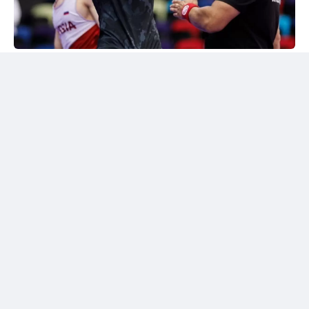
24kz
Әлем чемпионы марапатталды
Шымкентте грек-рим күресінен жасөспірімдер
арасындағы әлем чемпионы Дияр Аманәліні
салтанатты түрде қарсы алу рәсімі өтті. Жергілікті
спорт қауымдастығы 55 келіге дейінгі салмақ
дәрежесінде алтын медаль жеңіп алған балуанның
жетістігін жоғары бағалады.
Бакуде жеңімпаз атанған балуанға жаңа шетелдік
автокөлік сыйға берілді.
Сонымен қатар жас чемпионға асыл тұқымды жүйрік
ат тарту етілді. Бұл сыйлықтар оның халықаралық
аренадағы тарихи жетістігіне берілген марапат
болды.