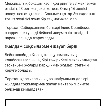
Мексикалық боксшы кәсіпқой рингте 33 жекпе-жек
өткізіп, 23 рет жеңіске жеткен. Оның 16 жеңісі
нокаутпен аяқталған. Сонымен қатар Эспадастың
тоғыз жеңілісі және бір тең нәтижесі бар.
Төрехан Сабырханның бапкері Ілияс Оралбеков
спаррингтен үзінді бейнені әлеуметтік желідегі
парақшасында жариялады.
Жылдам соққылармен жауап берді
Бейнежазбада Қазақстан құрамасының
көшбасшыларының бірі тәжірибелі мексикалықтан
сескенбей, жоғары қарқынмен жұмыс істегенін
көруге болады.
Төрехан қарсыласының әр шабуылына дәл әрі
жылдам соққылармен жауап қайтарып, рингте
белсенді қимылдаған.