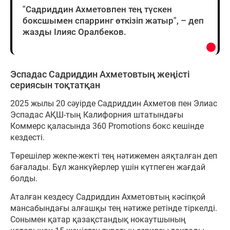
"Садриддин Ахметовпен тең түскен
боксшымен спарринг өткізіп жатыр", – деп
жазды Ілияс Оралбеков.
Эспадас Садриддин Ахметовтың жеңісті
сериясын тоқтатқан
2025 жылы 20 сәуірде Садриддин Ахметов пен Элиас
Эспадас АҚШ-тың Калифорния штатындағы
Коммерс қаласында 360 Promotions бокс кешінде
кездесті.
Төрешілер жекпе-жекті тең нәтижемен аяқталған деп
бағалады. Бұл жанкүйерлер үшін күтпеген жағдай
болды.
Аталған кездесу Садриддин Ахметовтың кәсіпқой
мансабындағы алғашқы тең нәтиже ретінде тіркелді.
Сонымен қатар қазақстандық нокаутшының