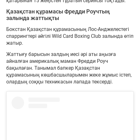
қатарынан 15 жеңістен тұратын сериясы тоқтады.
Қазақстан құрамасы Фредди Роучтың
залында жаттықты
Бокстан Қазақстан құрамасының Лос-Анджелестегі
спаррингтері әйгілі Wild Card Boxing Club залында өтіп
жатыр.
Жаттығу барысын залдың иесі әрі аты аңызға
айналған америкалық маман Фредди Роуч
бақылаған. Танымал бапкер Қазақстан
құрамасының көшбасшыларымен жеке жұмыс істеп,
олардың соққы техникасын лапада тексерді.