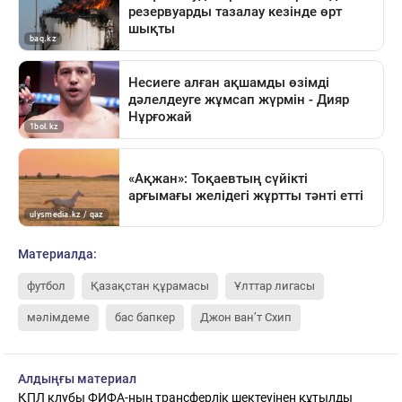
Материалда:
футбол
Қазақстан құрамасы
Ұлттар лигасы
мәлімдеме
бас бапкер
Джон ван’т Схип
Алдыңғы материал
ҚПЛ клубы ФИФА-ның трансферлік шектеуінен құтылды