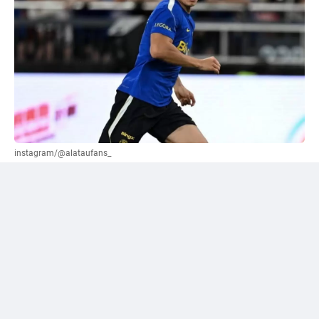
instagram/@alataufans_
Сәтпаевқа қатысты "жалға беру" нұсқасы
ұсынылды
Әлеуметтік желі қолданушыларының бірі Уилл
Рейнерден трансферлік терезе жабылғанға дейін
"Челси" кіммен қоштасуы керек екенін сұрады.
Журналист өз жауабында лондондық клуб сатуы
немесе уақытша басқа командаға жіберуі қажет деп
есептейтін футболшылардың тізімін жариялады. Сол