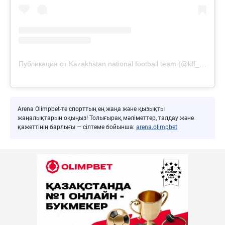
Публикация от Kazakhstan national football team (@kff_team)
Arena Olimpbet-те спорттың ең жаңа және қызықты
жаңалықтарын оқыңыз! Толығырақ мәліметтер, талдау және
қажеттінің барлығы — сілтеме бойынша:
arena.olimpbet