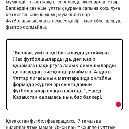
мүмкіндігін жан-жақты саралауды жоспарлап отыр.
Бапкердің сөзінше, ұлттық құрама сапына қосылуға
кез келген ойыншының мүмкіндігі бар.
Футболшының жасы немесе қазіргі мәртебесі шешуші
фактор болмайды.
“Барлық үміткерді бақылауда ұстаймын.
Жас футболшыларды да, дәл қазір
құрамаға шақыртуға лайық ойыншыларды
да назардан тыс қалдырмаймыз. Алдағы
Ұлттар лигасының матчтарында оңтайлы
формада жүрген әрі сынға дайын
футболшылар алаңға шығады”, – деді
Қазақстан құрамасының бас бапкері.
Қазақстан футбол федерациясы 7 тамызда
нидерландтық маман Джон ван ’т Схиппен ұлттық