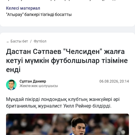
Келесі материал
"Атырау" бапкері тізгінді босатты
← Басты бет
Футбол
Дастан Сәтпаев "Челсиден" жалға
кетуі мүмкін футболшылар тізіміне
енді
Сұлтан Данияр
06.08.2026, 20:14
Жекпе-жек шолушысы
Мұндай пікірді лондондық клубтың жанкүйері әрі
британиялық журналист Уилл Рейнер білдірді.