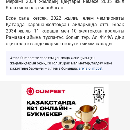
Мерзімі 2034 жылдың қаңтары немесе 2035 жыл
болатыны нақтыланбаған.
Еске сала кетсек, 2022 жылғы әлем чемпионаты
Қатарда қараша-желтоқсан айларында өтті. Бірақ
2034 жылы 11 қараша мен 10 желтоқсан аралығы
Рамазан айына тұспа-тұс болып тұр. Ал ФИФА діни
оқиғалар кезінде жарыс өткізуге тыйым салады.
Arena Olimpbet-те спорттың ең жаңа және қызықты
жаңалықтарын оқыңыз! Толығырақ мәліметтер, талдау және
қажеттінің барлығы — сілтеме бойынша:
arena.olimpbet