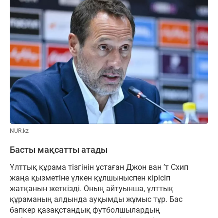
NUR.kz
Басты мақсатты атады
Ұлттық құрама тізгінін ұстаған Джон ван ’т Схип
жаңа қызметіне үлкен құлшыныспен кірісіп
жатқанын жеткізді. Оның айтуынша, ұлттық
құраманың алдында ауқымды жұмыс тұр. Бас
бапкер қазақстандық футболшылардың