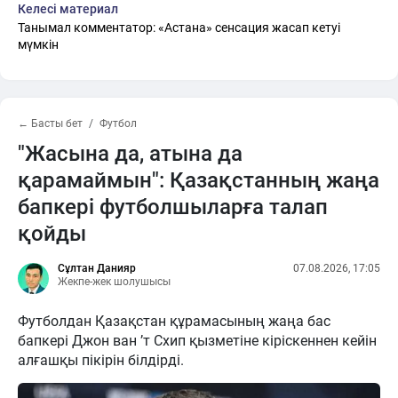
Келесі материал
Танымал комментатор: «Астана» сенсация жасап кетуі
мүмкін
← Басты бет
Футбол
"Жасына да, атына да
қарамаймын": Қазақстанның жаңа
бапкері футболшыларға талап
қойды
Сұлтан Данияр
07.08.2026, 17:05
Жекпе-жек шолушысы
Футболдан Қазақстан құрамасының жаңа бас
бапкері Джон ван ’т Схип қызметіне кіріскеннен кейін
алғашқы пікірін білдірді.