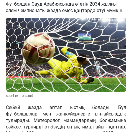
Футболдан Сауд Арабиясында өтетін 2034 жылғы
әлем чемпионаты жазда емес қаңтарда өтуі мүмкін.
sport-express.net
Себебі жазда аптап ыстық болады. Бұл
футболшылар мен жанкүйерлерге ыңғайсыздық
тудырады. Метеоролог мамандардың болжамына
сәйкес, турнирді өткізудің ең ықтимал айы - қаңтар.