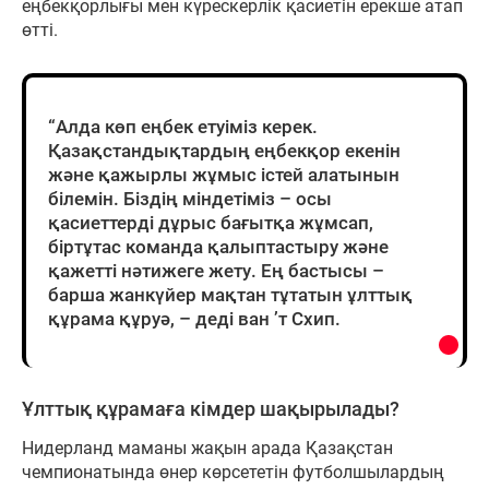
еңбекқорлығы мен күрескерлік қасиетін ерекше атап
өтті.
“Алда көп еңбек етуіміз керек.
Қазақстандықтардың еңбекқор екенін
және қажырлы жұмыс істей алатынын
білемін. Біздің міндетіміз – осы
қасиеттерді дұрыс бағытқа жұмсап,
біртұтас команда қалыптастыру және
қажетті нәтижеге жету. Ең бастысы –
барша жанкүйер мақтан тұтатын ұлттық
құрама құруә, – деді ван ’т Схип.
Ұлттық құрамаға кімдер шақырылады?
Нидерланд маманы жақын арада Қазақстан
чемпионатында өнер көрсететін футболшылардың