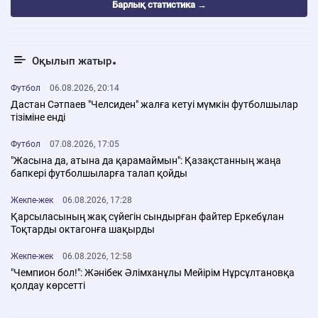
Барлық статистика →
Оқылып жатыр
Футбол
06.08.2026, 20:14
Дастан Сәтпаев "Челсиден" жалға кетуі мүмкін футболшылар
тізіміне енді
Футбол
07.08.2026, 17:05
"Жасына да, атына да қарамаймын": Қазақстанның жаңа
бапкері футболшыларға талап қойды
Жекпе-жек
06.08.2026, 17:28
Қарсыласының жақ сүйегін сындырған файтер Еркебұлан
Тоқтарды октагонға шақырды
Жекпе-жек
06.08.2026, 12:58
"Чемпион бол!": Жәнібек Әлімханұлы Мейірім Нұрсұлтановқа
қолдау көрсетті