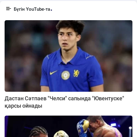
Бүгін YouTube-та
Дастан Сәтпаев "Челси" сапында "Ювентуске"
қарсы ойнады