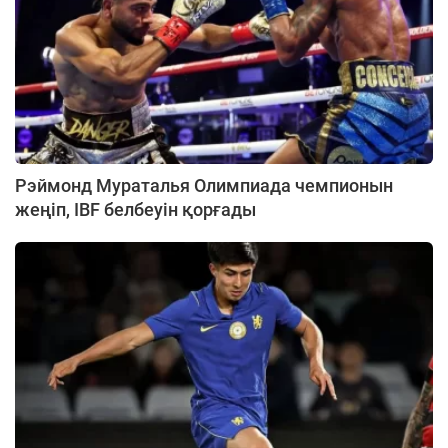
Рэймонд Мураталья Олимпиада чемпионын
жеңіп, IBF белбеуін қорғады