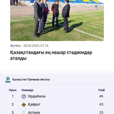
Футбол
28.05.2025, 07:16
Қазақстандағы ең нашар стадиондар
аталды
Қазақстан Премьер-лигасы
Орын
Команда
Ұпай
1
Ордабасы
46
2
Қайрат
45
3
Астана
35