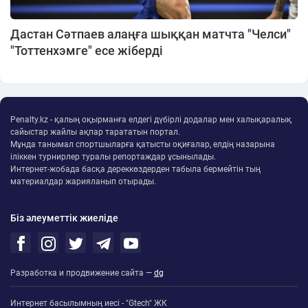
Дастан Сәтпаев алаңға шыққан матчта "Челси"
"Тоттенхэмге" есе жіберді
Penalty.kz - қалың оқырманға елдегі дүбірлі додалар мен халықаралық
сайыстар жайлы ақпар тарататын портал.
Мұнда танымал спортшыларға қатысты оқиғалар, елдің назарына
іліккен турнирлер туралы репортаждар ұсынылады.
Интернет-жобада басқа дереккөздерден табыла бермейтін тың
материалдар жарияланып отырады.
Біз әлеуметтік жиеліде
Разработка и продвижение сайта —
dg
Интернет басылымның иесі - "Gtech" ЖК