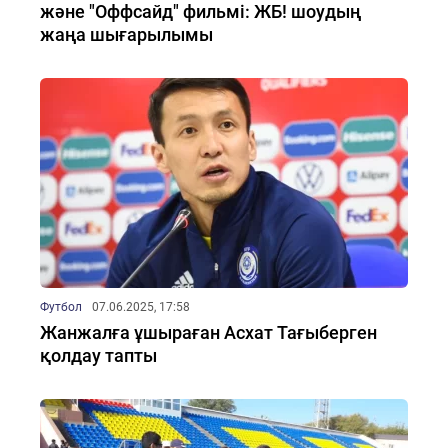
және "Оффсайд" фильмі: ЖБ! шоудың
жаңа шығарылымы
Футбол
07.06.2025, 17:58
Жанжалға ұшыраған Асхат Тағыберген
қолдау тапты