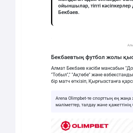
ойыншылар, тіпті кәсіпкерлер 
Бекбаев.
Алм
Бекбаевтың футбол жолы қы
Алмат Бекбаев кәсіби мансабын "До
"Тобыл"," "Ақтөбе" және өзбекстанд
бір матч өткізіп, Қырғызстанға қа
Arena Olimpbet-те спорттың ең жа
мәліметтер, талдау және қажеттіні