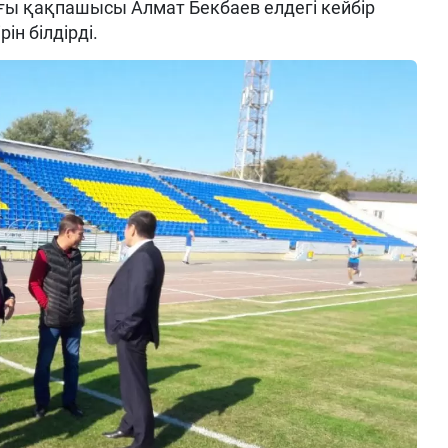
ы қақпашысы Алмат Бекбаев елдегі кейбір
ін білдірді.