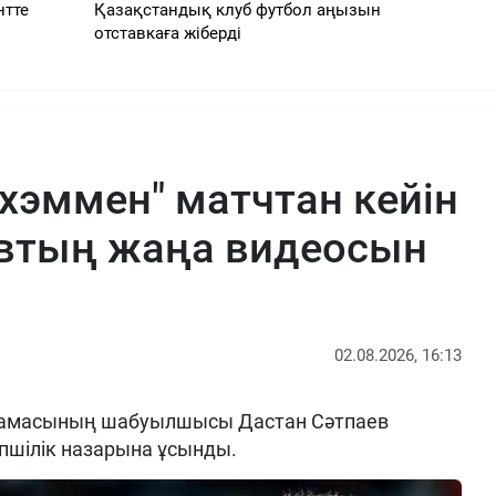
нтте
Қазақстандық клуб футбол аңызын
отставкаға жіберді
нхэммен" матчтан кейін
евтың жаңа видеосын
02.08.2026, 16:13
рамасының шабуылшысы Дастан Сәтпаев
пшілік назарына ұсынды.