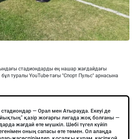
рындағы стадиондарды ең нашар жағдайдағы
в бұл туралы YouTube-тағы "Спорт Пульс" арнасына
 стадиондар — Орал мен Атырауда. Екеуі де
айықтың" қазір жоғарғы лигада жоқ болғаны —
рда жағдай өте мүшкіл. Шөбі түгел күйіп
генімен оның сапасы өте төмен. Ол алаңда
лар-жасөспірімдер, қосалқы құрам, кәсіпқой