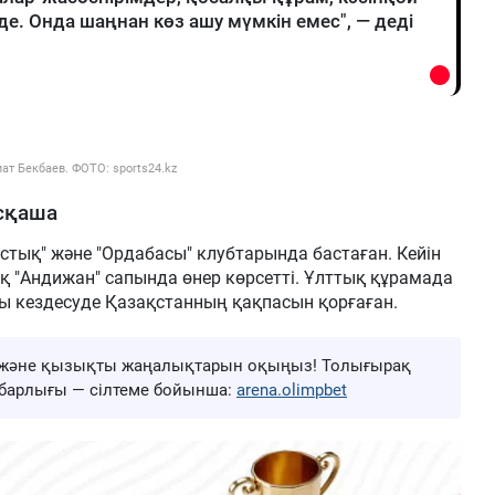
де. Онда шаңнан көз ашу мүмкін емес", — деді
ат Бекбаев. ФОТО: sports24.kz
сқаша
стық" және "Ордабасы" клубтарында бастаған. Кейін
ық "Андижан" сапында өнер көрсетті. Ұлттық құрамада
рсы кездесуде Қазақстанның қақпасын қорғаған.
ңа және қызықты жаңалықтарын оқыңыз! Толығырақ
ң барлығы — сілтеме бойынша:
arena.olimpbet