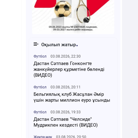
Оқылып жатыр
Футбол
03.08.2026, 22:30
Дастан Сәтпаев Гонконгте
жанкүйерлер құрметіне бөленді
(ВИДЕО)
Футбол
03.08.2026, 20:11
Бельгиялық клуб Жасұлан Әмір
үшін жарты миллион еуро ұсынды
Футбол
03.08.2026, 19:33
Дастан Сәтпаев "Челсиде"
Мудрикпен кездесті (ВИДЕО)
Жекпе-жек
03.08.2026, 20:50