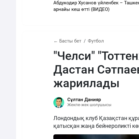
Абдукодир Хусанов үйленбек – Ташке
арнайы кеш өтті (ВИДЕО)
← Басты бет
Футбол
"Челси" "Тотте
Дастан Сәтпа
жариялады
Сұлтан Данияр
Жекпе-жек шолушысы
Лондондық клуб Қазақстан құ
қатысқан жаңа бейнероликті кө