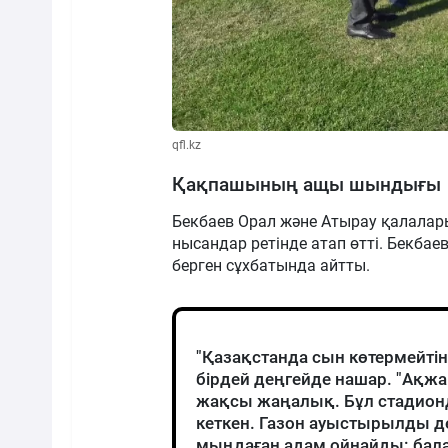
qfl.kz
Қақпашының ащы шындығы
Бекбаев Орал және Атырау қалала
нысандар ретінде атап өтті. Бекбае
берген сұхбатында айтты.
"Қазақстанда сын көтермейтін
бірдей деңгейде нашар. "Ақж
жақсы жаңалық. Бұл стадионда
кеткен. Газон ауыстырылды де
мыңдаған адам ойнайды: бала