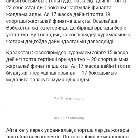
айқын басымдық танытуда. 15 жасқа дейінгі топта
23 өзбекстандық боксшы жартылай финалға
жолдама алды. Ал 17 жасқа дейінгі топта 19
спортшы жартылай финалға шықты. Осылайша
Өзбекстан екі категорияда да бірінші орынды берік
ұстап тұр. Бұл олардың жасөспірімдер құрамасының
жоғары деңгейде дайындалғанын дәлелдейді.
Қазақстан жасөспірімдер құрамасы әзірге 15 жасқа
дейінгі топта төртінші орында тұр — 20 спортшымыз
жартылай финалға шықты. Ал 17 жасқа дейінгі топта
біздің жігіттер үшінші орында — 17 боксшымыз
медальға таласуға мүмкіндік алды.
ФОТО: asian boxing
ФОТО: asianboxing
Айта кету керек украиналық спортшылар да жоғары
деңгейде өнер көрсетіп, Орталық Азия командалары