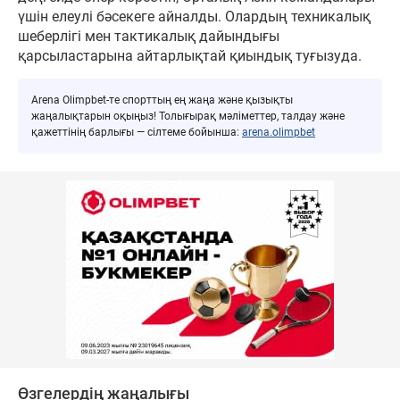
үшін елеулі бәсекеге айналды. Олардың техникалық
шеберлігі мен тактикалық дайындығы
қарсыластарына айтарлықтай қиындық туғызуда.
Arena Olimpbet-те спорттың ең жаңа және қызықты
жаңалықтарын оқыңыз! Толығырақ мәліметтер, талдау және
қажеттінің барлығы — сілтеме бойынша:
arena.olimpbet