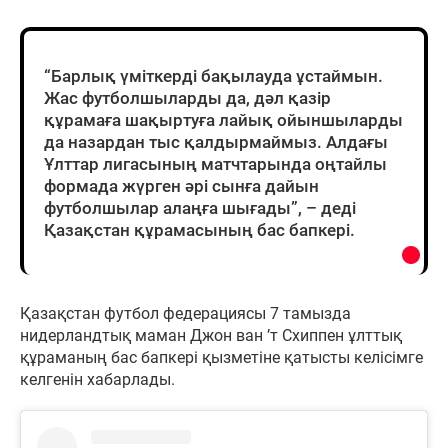
“Барлық үміткерді бақылауда ұстаймын.
Жас футболшыларды да, дәл қазір
құрамаға шақыртуға лайық ойыншыларды
да назардан тыс қалдырмаймыз. Алдағы
Ұлттар лигасының матчтарында оңтайлы
формада жүрген әрі сынға дайын
футболшылар алаңға шығады”, – деді
Қазақстан құрамасының бас бапкері.
Қазақстан футбол федерациясы 7 тамызда
нидерландтық маман Джон ван ’т Схиппен ұлттық
құраманың бас бапкері қызметіне қатысты келісімге
келгенін хабарлады.