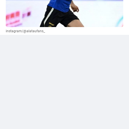
instagram/@alataufans_
Сәтпаевқа қатысты "жалға беру" нұсқасы
ұсынылды
Әлеуметтік желі қолданушыларының бірі Уилл
Рейнерден трансферлік терезе жабылғанға дейін
"Челси" кіммен қоштасуы керек екенін сұрады.
Журналист өз жауабында лондондық клуб сатуы
немесе уақытша басқа командаға жіберуі қажет деп
есептейтін футболшылардың тізімін жариялады. Сол
тізімге Дастан Сәтпаев та енген.
Рейнер жас шабуылшының аты-жөнінің тұсына
"жалға беру" деген нұсқаны көрсеткен. Бұл —
журналистің жеке пікірі, ал "Челси" тарапынан