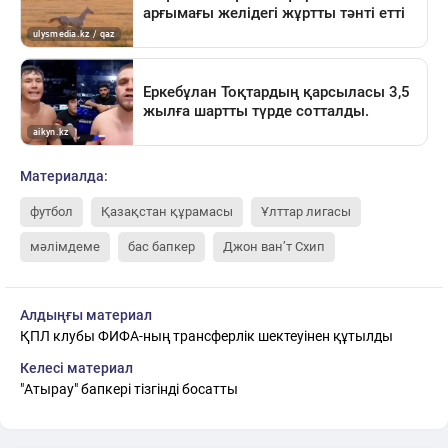
Материалда:
футбол
Қазақстан құрамасы
Ұлттар лигасы
мәлімдеме
бас бапкер
Джон ван’т Схип
Алдыңғы материал
ҚПЛ клубы ФИФА-ның трансферлік шектеуінен құтылды
Келесі материал
"Атырау" бапкері тізгінді босатты