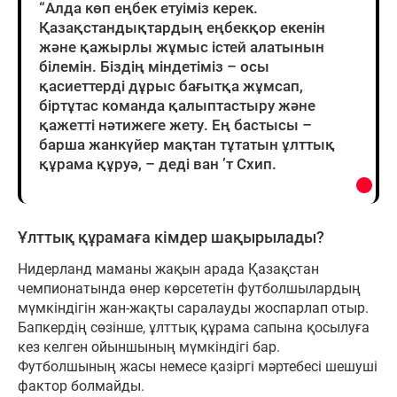
“Алда көп еңбек етуіміз керек.
Қазақстандықтардың еңбекқор екенін
және қажырлы жұмыс істей алатынын
білемін. Біздің міндетіміз – осы
қасиеттерді дұрыс бағытқа жұмсап,
біртұтас команда қалыптастыру және
қажетті нәтижеге жету. Ең бастысы –
барша жанкүйер мақтан тұтатын ұлттық
құрама құруә, – деді ван ’т Схип.
Ұлттық құрамаға кімдер шақырылады?
Нидерланд маманы жақын арада Қазақстан
чемпионатында өнер көрсететін футболшылардың
мүмкіндігін жан-жақты саралауды жоспарлап отыр.
Бапкердің сөзінше, ұлттық құрама сапына қосылуға
кез келген ойыншының мүмкіндігі бар.
Футболшының жасы немесе қазіргі мәртебесі шешуші
фактор болмайды.