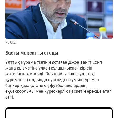
NUR.kz
Басты мақсатты атады
Ұлттық құрама тізгінін ұстаған Джон ван ’т Схип
жаңа қызметіне үлкен құлшыныспен кірісіп
жатқанын жеткізді. Оның айтуынша, ұлттық
құраманың алдында ауқымды жұмыс тұр. Бас
бапкер қазақстандық футболшылардың
еңбекқорлығы мен күрескерлік қасиетін ерекше атап
өтті.