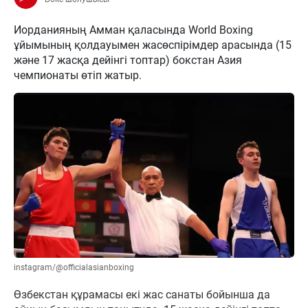
Иорданияның Амман қаласында World Boxing
ұйымының қолдауымен жасөспірімдер арасында (15
және 17 жасқа дейінгі топтар) бокстан Азия
чемпионаты өтіп жатыр.
instagram/@officialasianboxing
Өзбекстан құрамасы екі жас санаты бойынша да