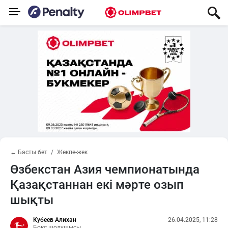
← Басты бет
Жекпе-жек
Өзбекстан Азия чемпионатында
Қазақстаннан екі мәрте озып
шықты
Кубеев Алихан
26.04.2025, 11:28
Бокс шолушысы