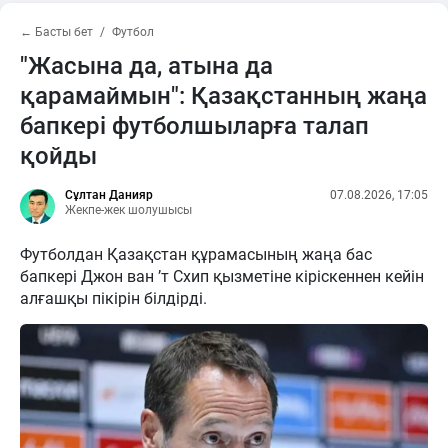
← Басты бет
Футбол
"Жасына да, атына да
қарамаймын": Қазақстанның жаңа
бапкері футболшыларға талап
қойды
Сұлтан Данияр
07.08.2026, 17:05
Жекпе-жек шолушысы
Футболдан Қазақстан құрамасының жаңа бас
бапкері Джон ван ’т Схип қызметіне кіріскеннен кейін
алғашқы пікірін білдірді.