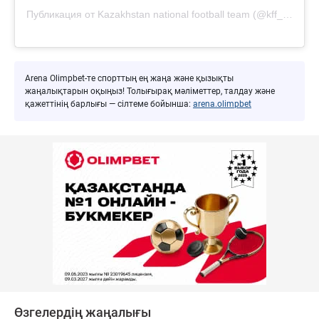
Публикация от Kazakhstan national football team (@kff_team)
Arena Olimpbet-те спорттың ең жаңа және қызықты
жаңалықтарын оқыңыз! Толығырақ мәліметтер, талдау және
қажеттінің барлығы — сілтеме бойынша:
arena.olimpbet