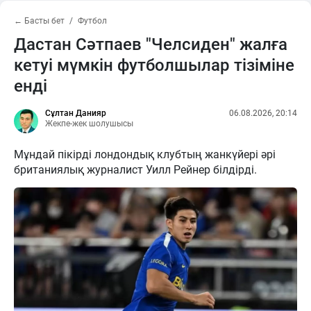
← Басты бет
Футбол
Дастан Сәтпаев "Челсиден" жалға
кетуі мүмкін футболшылар тізіміне
енді
Сұлтан Данияр
06.08.2026, 20:14
Жекпе-жек шолушысы
Мұндай пікірді лондондық клубтың жанкүйері әрі
британиялық журналист Уилл Рейнер білдірді.