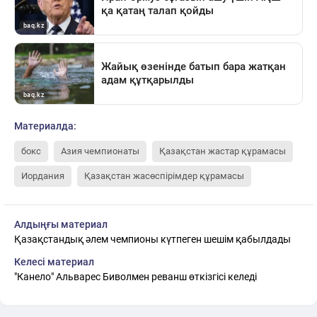
Материалда:
бокс
Азия чемпионаты
Қазақстан жастар құрамасы
Иордания
Қазақстан жасөспірімдер құрамасы
Алдыңғы материал
Қазақстандық әлем чемпионы күтпеген шешім қабылдады
Келесі материал
"Канело" Альварес Биволмен реванш өткізгісі келеді