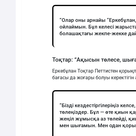
“Олар оны арнайы “Еркебұлан
ойлаймын. Бұл келесі жарыст
болашақтағы жекпе-жекке дай
Тоқтар: “Ақысын төлесе, шығ
Еркебұлан Тоқтар Петтистен қорықп
бағасы да жоғары болуы керектігін 
“Бізді кездестіргілеріңіз ке
төлеңіздер. Бұл — өте қиын қ
жеңіл жұмысқа аз төлейді, қи
мен шығамын. Мен одан қорық