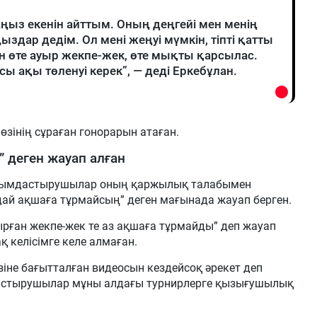
аңыз екенін айттым. Оның деңгейі мен менің
здар дедім. Ол мені жеңуі мүмкін, тіпті қатты
н өте ауыр жекпе-жек, өте мықты қарсылас.
 ақы төленуі керек”, — деді Еркебұлан.
өзінің сұраған гонорарын атаған.
 деген жауап алған
ұйымдастырушылар оның қаржылық талабымен
ндай ақшаға тұрмайсың” деген мағынада жауап берген.
тырған жекпе-жек те аз ақшаға тұрмайды” деп жауап
 келісімге келе алмаған.
іне бағытталған видеосын кездейсоқ әрекет деп
дастырушылар мұны алдағы турнирлерге қызығушылық