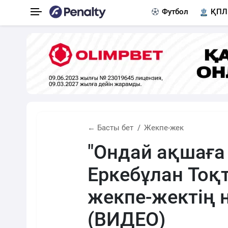
Футбол
ҚПЛ
← Басты бет
Жекпе-жек
"Ондай ақшаға
Еркебұлан Тоқ
жекпе-жектің н
(ВИДЕО)