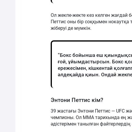
Ол жекпе-жекте кез келген жағдай б
Петтис оны бір соққымен нокаутқа т
жіберуі де мүмкін.
“Бокс бойынша еш қиындықс
ғой, ұйымдастырсын. Бокс қ
ережесімен, кішкентай қолға
әлдеқайда қиын. Ондай жекпе-ж
Энтони Петтис кім?
39 жастағы Энтони Петтис — UFC 
чемпионы. Ол ММА тарихында ең жа
әдістерімен танылған файтерлердің 