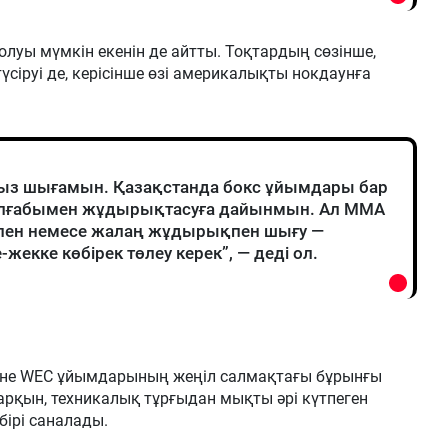
олуы мүмкін екенін де айтты. Тоқтардың сөзінше,
үсіруі де, керісінше өзі америкалықты нокдаунға
ыз шығамын. Қазақстанда бокс ұйымдары бар
олғабымен жұдырықтасуға дайынмын. Ал ММА
ппен немесе жалаң жұдырықпен шығу —
екке көбірек төлеу керек”, — деді ол.
және WEC ұйымдарының жеңіл салмақтағы бұрынғы
рқын, техникалық тұрғыдан мықты әрі күтпеген
бірі саналады.