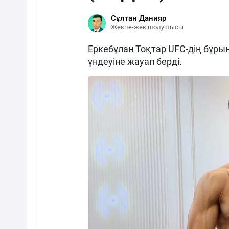
Сұлтан Данияр
Жекпе-жек шолушысы
Еркебұлан Тоқтар UFC-дің бұры
үндеуіне жауап берді.