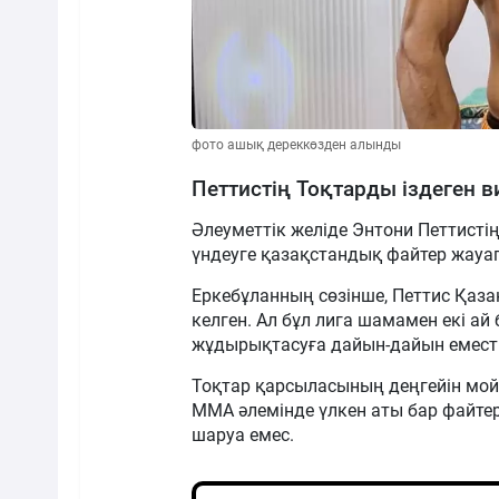
фото ашық дереккөзден алынды
Петтистің Тоқтарды іздеген 
Әлеуметтік желіде Энтони Петтисті
үндеуге қазақстандық файтер жауа
Еркебұланның сөзінше, Петтис Қаза
келген. Ал бұл лига шамамен екі ай
жұдырықтасуға дайын-дайын еместіг
Тоқтар қарсыласының деңгейін мо
ММА әлемінде үлкен аты бар файте
шаруа емес.