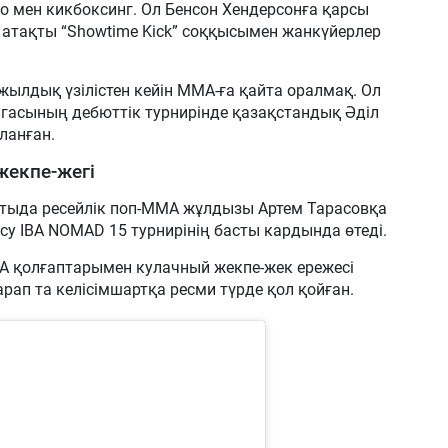
до мен кикбоксинг. Ол Бенсон Хендерсонға қарсы
н атақты “Showtime Kick” соққысымен жанкүйерлер
ылдық үзілістен кейін ММА-ға қайта оралмақ. Ол
игасының дебюттік турнирінде қазақстандық Әділ
ланған.
жекпе-жегі
матыда ресейлік поп-ММА жұлдызы Артем Тарасовқа
есу IBA NOMAD 15 турнирінің басты кардында өтеді.
А қолғаптарымен кулачный жекпе-жек ережесі
ап та келісімшартқа ресми түрде қол қойған.