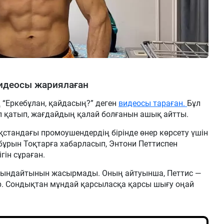
видеосы жариялаған
ң “Еркебұлан, қайдасың?” деген
видеосы тараған.
Бұл
п қатып, жағдайдың қалай болғанын ашық айтты.
қстандағы промоушендердің бірінде өнер көрсету үшін
 бұрын Тоқтарға хабарласып, Энтони Петтиспен
ін сұраған.
йындайтынын жасырмады. Оның айтуынша, Петтис —
р. Сондықтан мұндай қарсыласқа қарсы шығу оңай