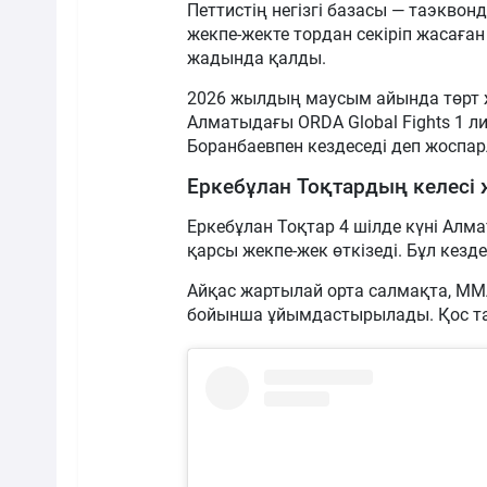
Петтистің негізгі базасы — таэквон
жекпе-жекте тордан секіріп жасаға
жадында қалды.
2026 жылдың маусым айында төрт ж
Алматыдағы ORDA Global Fights 1 л
Боранбаевпен кездеседі деп жоспар
Еркебұлан Тоқтардың келесі 
Еркебұлан Тоқтар 4 шілде күні Ал
қарсы жекпе-жек өткізеді. Бұл кезд
Айқас жартылай орта салмақта, ММ
бойынша ұйымдастырылады. Қос тар