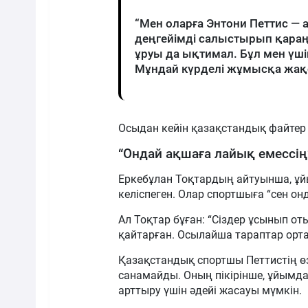
“Мен оларға Энтони Петтис — 
деңгейімді салыстырып қараңы
ұруы да ықтимал. Бұл мен үші
Мұндай күрделі жұмысқа жақсы
Осыдан кейін қазақстандық файтер 
“Ондай ақшаға лайық емессің”
Еркебұлан Тоқтардың айтуынша, 
келіспеген. Олар спортшыға “сен о
Ал Тоқтар бұған: “Сіздер ұсынып о
қайтарған. Осылайша тараптар ортақ
Қазақстандық спортшы Петтистің өз
санамайды. Оның пікірінше, ұйым
арттыру үшін әдейі жасауы мүмкін.