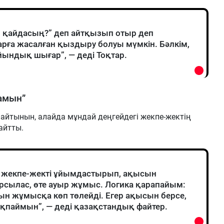
, қайдасың?” деп айтқызып отыр деп
арға жасалған қыздыру болуы мүмкін. Бәлкім,
ындық шығар”, — деді Тоқтар.
амын”
айтынын, алайда мұндай деңгейдегі жекпе-жектің
айтты.
лсе, жекпе-жекті ұйымдастырып, ақысын
арсылас, өте ауыр жұмыс. Логика қарапайым:
ын жұмысқа көп төлейді. Егер ақысын берсе,
паймын”, — деді қазақстандық файтер.