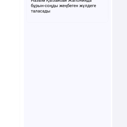
Назым Қызайбай Жапонияда
бұрын-соңды жеңбеген жүлдеге
таласады