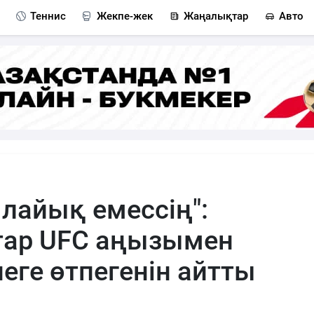
Теннис
Жекпе-жек
Жаңалықтар
Авто
 лайық емессің":
тар UFC аңызымен
еге өтпегенін айтты