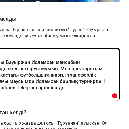
жасады
ынша, Бірінші лигада ойнайтын “Тұран” Бауыржан
зе кезінде ауысу жөнінде ұсыныс жолдаған.
сы Бауыржан Исламхан мансабын
нда жалғастыруы мүмкін. Менің ақпаратым
жастағы футболшыға жазғы трансферлік
лғы маусымда Исламхан барлық турнирде 11
манбаев Telegram арнасында.
тан келді?
а былтыр жазда дәл осы “Тұраннан” ауысқан. Ол