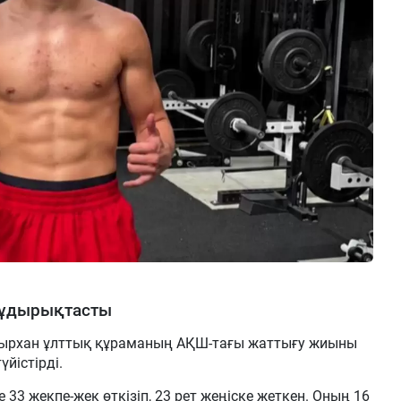
жұдырықтасты
ырхан ұлттық құраманың АҚШ-тағы жаттығу жиыны
йістірді.
33 жекпе-жек өткізіп, 23 рет жеңіске жеткен. Оның 16