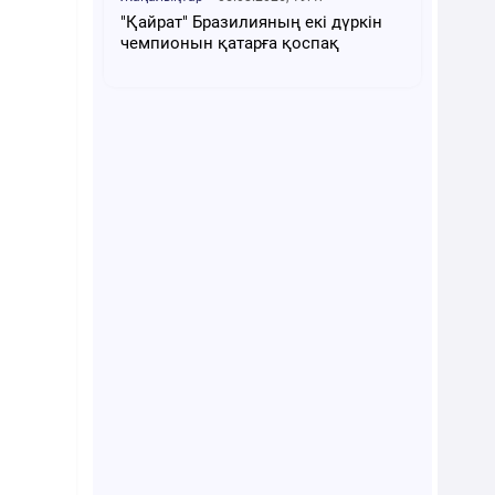
"Қайрат" Бразилияның екі дүркін
чемпионын қатарға қоспақ