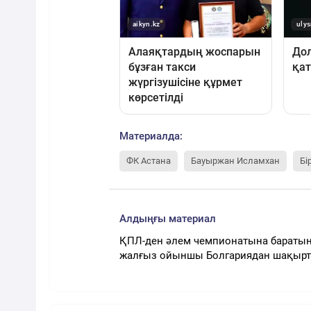
Материалда:
ФК Астана
Бауыржан Исламхан
Бі
Алдыңғы материал
ҚПЛ-ден әлем чемпионатына бараты
жалғыз ойыншы Болгариядан шақырт