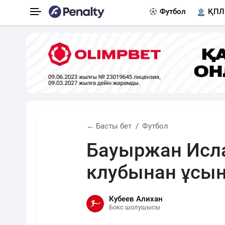
Футбол
ҚПЛ
← Басты бет
Футбол
Бауыржан Исла
клубынан ұсын
Кубеев Алихан
Бокс шолушысы