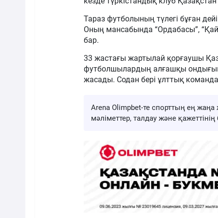
кезде түркістандық клуб Қазақстан
Тараз футболының түлегі бұған де
Оның мансабында “Ордабасы”, “Қайр
бар.
33 жастағы жартылай қорғаушы Қаз
футболшылардың алғашқы ондығына
жасады. Содан бері ұлттық команда
Arena Olimpbet-те спорттың ең жа
мәліметтер, талдау және қажеттіні