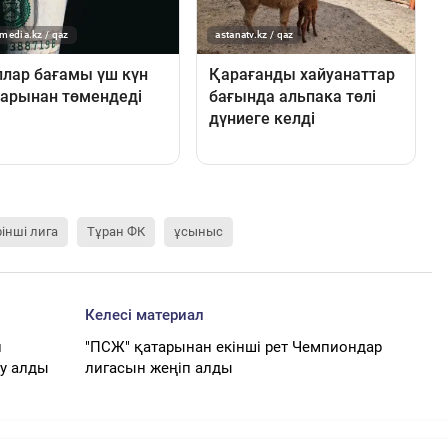
рінші лига
Тұран ФК
ұсыныс
Келесі материал
н
"ПСЖ" қатарынан екінші рет Чемпиондар
у алды
лигасын жеңіп алды