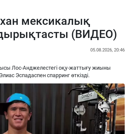
рхан мексикалық
ырықтасты (ВИДЕО)
05.08.2026, 20:46
ысы Лос-Анджелестегі оқу-жаттығу жиыны
Элиас Эспадаспен спарринг өткізді.