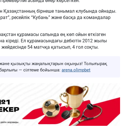
 Премьер-лигасында өнер көрсеткен.
йін Қазақстанның бірнеше танымал клубында ойнады.
ат”, ресейлік “Кубань” және басқа да командалар
ақстан құрамасы сапында ең көп ойын өткізген
 кіреді. Ел құрамасындағы дебютін 2012 жылы
 жейдесінде 54 матчқа қатысып, 4 гол соқты.
ңа және қызықты жаңалықтарын оқыңыз! Толығырақ
ң барлығы — сілтеме бойынша:
arena.olimpbet