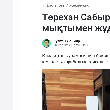
← Басты бет
Жекпе-жек
Төрехан Сабы
мықтымен жұд
Сұлтан Данияр
Жекпе-жек шолушысы
Қазақстан құрамасының боксш
кезінде тәжірибелі мексикалық 