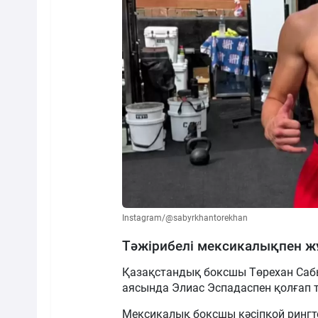
Instagram/@sabyrkhantorekhan
Тәжірибелі мексикалықпен 
Қазақстандық боксшы Төрехан Саб
аясында Элиас Эспадаспен қолғап тү
Мексикалық боксшы кәсіпқой рингте 