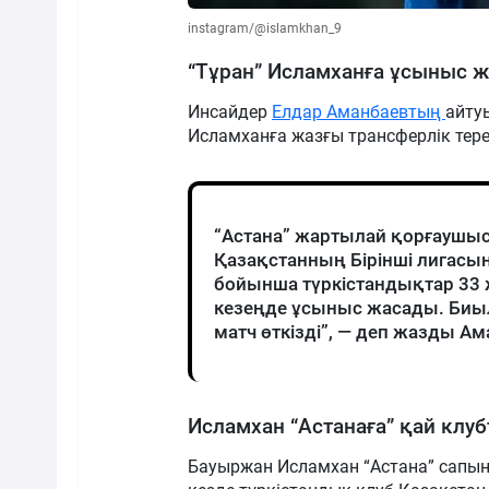
instagram/@islamkhan_9
“Тұран” Исламханға ұсыныс 
Инсайдер
Елдар Аманбаевтың
айту
Исламханға жазғы трансферлік тере
“Астана” жартылай қорғаушы
Қазақстанның Бірінші лигасы
бойынша түркістандықтар 33 
кезеңде ұсыныс жасады. Биы
матч өткізді”, — деп жазды А
Исламхан “Астанаға” қай клуб
Бауыржан Исламхан “Астана” сапын