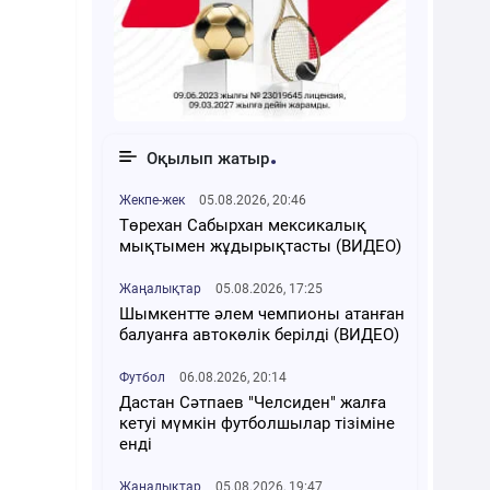
Оқылып жатыр
Жекпе-жек
05.08.2026, 20:46
Төрехан Сабырхан мексикалық
мықтымен жұдырықтасты (ВИДЕО)
Жаңалықтар
05.08.2026, 17:25
Шымкентте әлем чемпионы атанған
балуанға автокөлік берілді (ВИДЕО)
Футбол
06.08.2026, 20:14
Дастан Сәтпаев "Челсиден" жалға
кетуі мүмкін футболшылар тізіміне
енді
Жаңалықтар
05.08.2026, 19:47