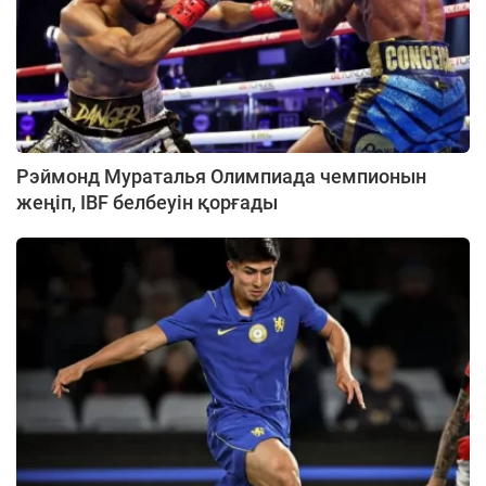
Рэймонд Мураталья Олимпиада чемпионын
жеңіп, IBF белбеуін қорғады