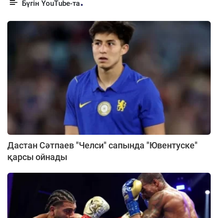
Бүгін YouTube-та
Дастан Сәтпаев "Челси" сапында "Ювентуске"
қарсы ойнады