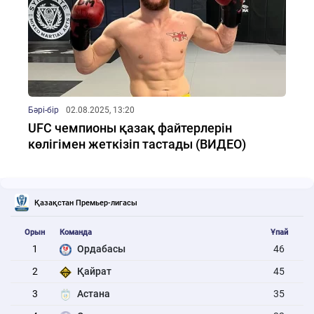
Бәрі-бір
02.08.2025, 13:20
UFC чемпионы қазақ файтерлерін
көлігімен жеткізіп тастады (ВИДЕО)
Қазақстан Премьер-лигасы
Орын
Команда
Ұпай
1
Ордабасы
46
2
Қайрат
45
3
Астана
35