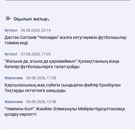
Оқылып жатыр
Футбол
06.08.2026, 20:14
Дастан Сәтпаев "Челсиден" жалға кетуі мүмкін футболшылар
тізіміне енді
Футбол
07.08.2026, 17:05
"Жасына да, атына да қарамаймын": Қазақстанның жаңа
бапкері футболшыларға талап қойды
Жекпе-жек
06.08.2026, 17:28
Қарсыласының жақ сүйегін сындырған файтер Еркебұлан
Тоқтарды октагонға шақырды
Жекпе-жек
06.08.2026, 12:58
"Чемпион бол!": Жәнібек Әлімханұлы Мейірім Нұрсұлтановқа
қолдау көрсетті