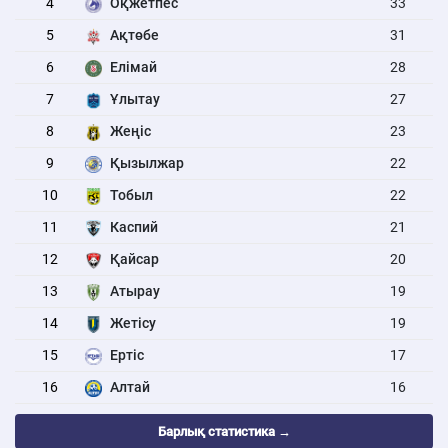
4
Оқжетпес
33
5
Ақтөбе
31
6
Елімай
28
7
Ұлытау
27
8
Жеңіс
23
9
Қызылжар
22
10
Тобыл
22
11
Каспий
21
12
Қайсар
20
13
Атырау
19
14
Жетісу
19
15
Ертіс
17
16
Алтай
16
Барлық статистика →