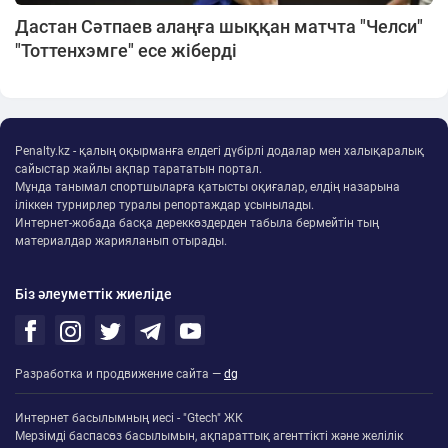
Дастан Сәтпаев алаңға шыққан матчта "Челси"
"Тоттенхэмге" есе жіберді
Penalty.kz - қалың оқырманға елдегі дүбірлі додалар мен халықаралық
сайыстар жайлы ақпар тарататын портал.
Мұнда танымал спортшыларға қатысты оқиғалар, елдің назарына
іліккен турнирлер туралы репортаждар ұсынылады.
Интернет-жобада басқа дереккөздерден табыла бермейтін тың
материалдар жарияланып отырады.
Біз әлеуметтік жиеліде
Разработка и продвижение сайта —
dg
Интернет басылымның иесі - "Gtech" ЖК
Мерзімді баспасөз басылымын, ақпараттық агенттікті және желілік