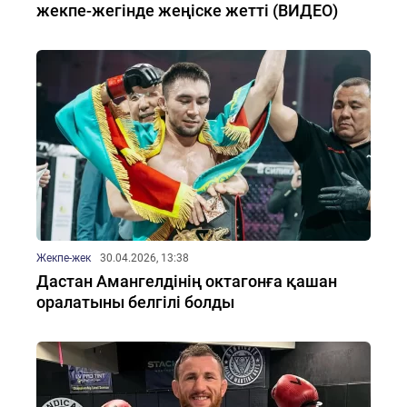
жекпе-жегінде жеңіске жетті (ВИДЕО)
Жекпе-жек
30.04.2026, 13:38
Дастан Амангелдінің октагонға қашан
оралатыны белгілі болды