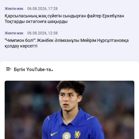
Жекпе-жек
06.08.2026, 17:28
Қарсыласының жақ сүйегін сындырған файтер Еркебұлан
Тоқтарды октагонға шақырды
Жекпе-жек
06.08.2026, 12:58
"Чемпион бол!": Жәнібек Әлімханұлы Мейірім Нұрсұлтановқа
қолдау көрсетті
Бүгін YouTube-та