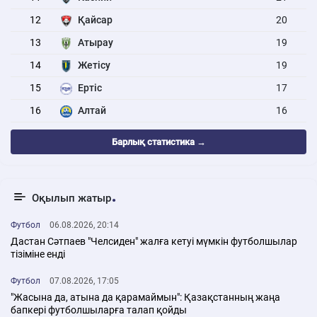
12
Қайсар
20
13
Атырау
19
14
Жетісу
19
15
Ертіс
17
16
Алтай
16
Барлық статистика →
Оқылып жатыр
Футбол
06.08.2026, 20:14
Дастан Сәтпаев "Челсиден" жалға кетуі мүмкін футболшылар
тізіміне енді
Футбол
07.08.2026, 17:05
"Жасына да, атына да қарамаймын": Қазақстанның жаңа
бапкері футболшыларға талап қойды