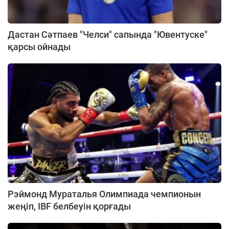
Дастан Сәтпаев "Челси" сапында "Ювентуске"
қарсы ойнады
Рэймонд Мураталья Олимпиада чемпионын
жеңіп, IBF белбеуін қорғады