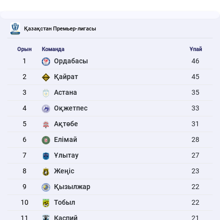
Қазақстан Премьер-лигасы
Орын
Команда
Ұпай
1
Ордабасы
46
2
Қайрат
45
3
Астана
35
4
Оқжетпес
33
5
Ақтөбе
31
6
Елімай
28
7
Ұлытау
27
8
Жеңіс
23
9
Қызылжар
22
10
Тобыл
22
11
Каспий
21