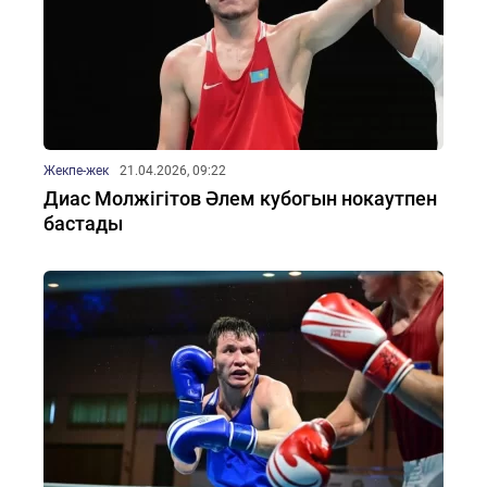
Жекпе-жек
21.04.2026, 09:22
Диас Молжігітов Әлем кубогын нокаутпен
бастады