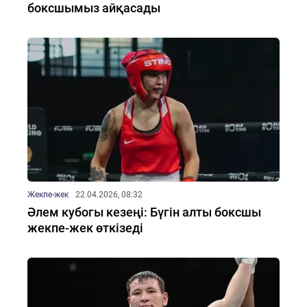
боксшымыз айқасады
Жекпе-жек
22.04.2026, 08:32
Әлем кубогы кезеңі: Бүгін алты боксшы
жекпе-жек өткізеді