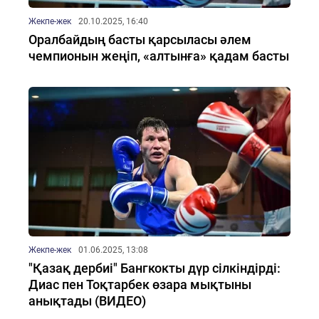
Жекпе-жек
20.10.2025, 16:40
Оралбайдың басты қарсыласы әлем
чемпионын жеңіп, «алтынға» қадам басты
Жекпе-жек
01.06.2025, 13:08
"Қазақ дербиі" Бангкокты дүр сілкіндірді:
Диас пен Тоқтарбек өзара мықтыны
анықтады (ВИДЕО)