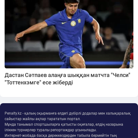
Дастан Сәтпаев алаңға шыққан матчта "Челси"
"Тоттенхэмге" есе жіберді
Penalty.kz - қалың оқырманға елдегі дүбірлі додалар мен халықаралық
сайыстар жайлы ақпар тарататын портал.
Мұнда танымал спортшыларға қатысты оқиғалар, елдің назарына
іліккен турнирлер туралы репортаждар ұсынылады.
Интернет-жобада басқа дереккөздерден табыла бермейтін тың