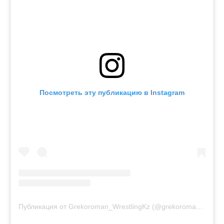
Посмотреть эту публикацию в Instagram
Публикация от Grekoroman_WrestlingKz (@grekoroman_wrestlingkz)