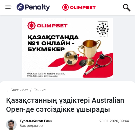
← Басты бет
Теннис
Қазақстанның үздіктері Australian
Open-де сәтсіздікке ұшырады
Тұрғымбеков Ғани
20.01.2026, 09:44
Бас редактор