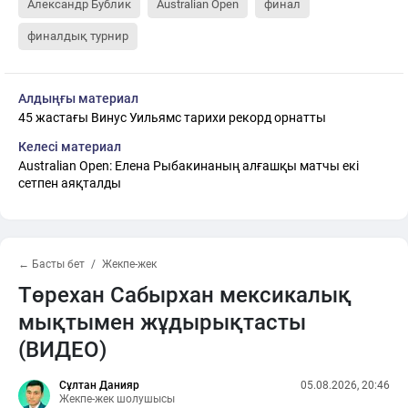
Александр Бублик
Australian Open
финал
финалдық турнир
Алдыңғы материал
45 жастағы Винус Уильямс тарихи рекорд орнатты
Келесі материал
Australian Open: Елена Рыбакинаның алғашқы матчы екі
сетпен аяқталды
← Басты бет
Жекпе-жек
Төрехан Сабырхан мексикалық
мықтымен жұдырықтасты
(ВИДЕО)
Сұлтан Данияр
05.08.2026, 20:46
Жекпе-жек шолушысы