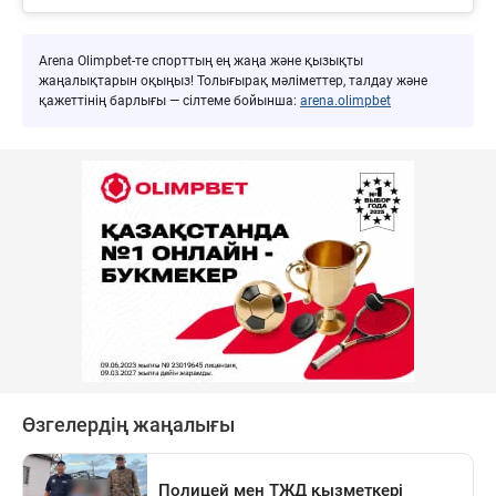
Arena Olimpbet-те спорттың ең жаңа және қызықты
жаңалықтарын оқыңыз! Толығырақ мәліметтер, талдау және
қажеттінің барлығы — сілтеме бойынша:
arena.olimpbet