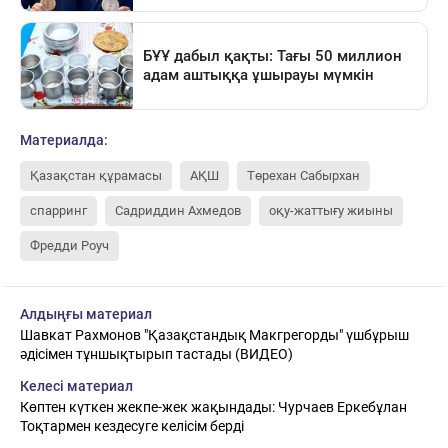
Материалда:
Қазақстан құрамасы
АҚШ
Төрехан Сабырхан
спарринг
Садриддин Ахмедов
оқу-жаттығу жиыны
Фредди Роуч
Алдыңғы материал
Шавкат Рахмонов "Қазақстандық Макгрегорды" үшбұрыш
әдісімен тұншықтырып тастады (ВИДЕО)
Келесі материал
Көптен күткен жекпе-жек жақындады: Чурчаев Еркебұлан
Тоқтармен кездесуге келісім берді