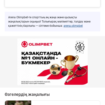
Arena Olimpbet-те спорттың ең жаңа және қызықты
жаңалықтарын оқыңыз! Толығырақ мәліметтер, талдау және
қажеттінің барлығы — сілтеме бойынша:
arena.olimpbet