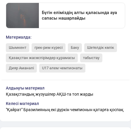
Материалда:
Шымкент
грек-рим күресі
Баку
Шетелдік көлік
Қазақстан жасөспірімдер құрамасы
табыстау
Дияр Аманәлі
U17 әлем чемпионаты
Алдыңғы материал
Қазақстандық жүзушілер АҚШ-та топ жарды
Келесі материал
"Қайрат" Бразилияның екі дүркін чемпионын қатарға қоспақ