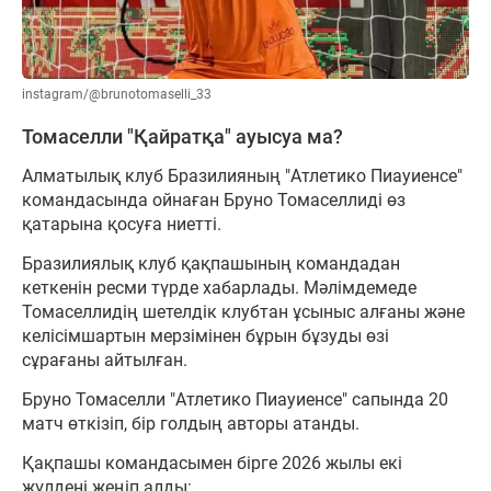
instagram/@brunotomaselli_33
Томаселли "Қайратқа" ауысуа ма?
Алматылық клуб Бразилияның "Атлетико Пиауиенсе"
командасында ойнаған Бруно Томаселлиді өз
қатарына қосуға ниетті.
Бразилиялық клуб қақпашының командадан
кеткенін ресми түрде хабарлады. Мәлімдемеде
Томаселлидің шетелдік клубтан ұсыныс алғаны және
келісімшартын мерзімінен бұрын бұзуды өзі
сұрағаны айтылған.
Бруно Томаселли "Атлетико Пиауиенсе" сапында 20
матч өткізіп, бір голдың авторы атанды.
Қақпашы командасымен бірге 2026 жылы екі
жүлдені жеңіп алды: