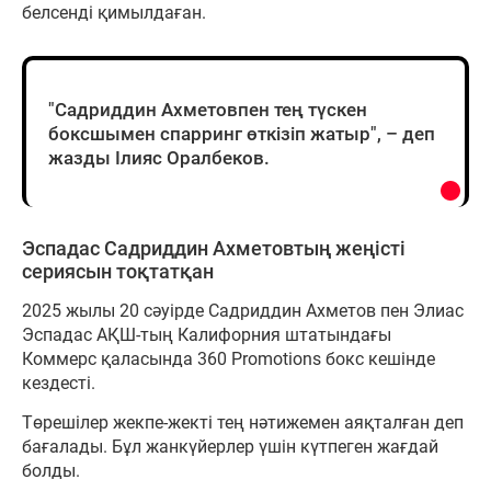
белсенді қимылдаған.
"Садриддин Ахметовпен тең түскен
боксшымен спарринг өткізіп жатыр", – деп
жазды Ілияс Оралбеков.
Эспадас Садриддин Ахметовтың жеңісті
сериясын тоқтатқан
2025 жылы 20 сәуірде Садриддин Ахметов пен Элиас
Эспадас АҚШ-тың Калифорния штатындағы
Коммерс қаласында 360 Promotions бокс кешінде
кездесті.
Төрешілер жекпе-жекті тең нәтижемен аяқталған деп
бағалады. Бұл жанкүйерлер үшін күтпеген жағдай
болды.