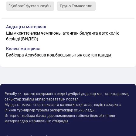
"Қайрат" футзал клубы
Бруно Томаселли
Алдыңғы материал
Шымкентте әлем чемпионы атанған балуанға автокөлік
берілді (ВИДЕО)
Келесі материал
Бибісара Асаубаева көшбасшылығын сақтап қалды
Penalty.kz - қалың оқырманға елдегі дүбірлі додалар мен халықаралық
сайыстар жайлы ақпар тарататын портал.
Мұнда танымал спортшыларға қатысты оқиғалар, елдің назарына
іліккен турнирлер туралы репортаждар ұсынылады.
Интернет-жобада басқа дереккөздерден табыла бермейтін тың
материалдар жарияланып отырады.