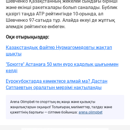
Шевченко Қазақстанның жекелей сындағы бірінші
және екінші ракеткалары болып саналады. Бублик
қазіргі таңда ATP рейтингінде 10-орында, ал
Шевченко 97-сатыда тұр. Алайда екеуі де жұптық
әлемдік рейтингке енбеген.
Оқи отырыңыздар:
Қазақстандық файтер Нурмагомедовты жақтап
шықты
"Брюгге" Астанаға 50 млн еуро кадрлық шығынмен
келді
Еурокубоктарда көмектесе алмай ма? Дастан
Сәтпаевтың оралатын мерзімі нақтыланды
Arena Olimpbet-те спорттың ең жаңа және қызықты
жаңалықтарын оқыңыз! Толығырақ мәліметтер, талдау және
қажеттінің барлығы — сілтеме бойынша:
arena.olimpbet