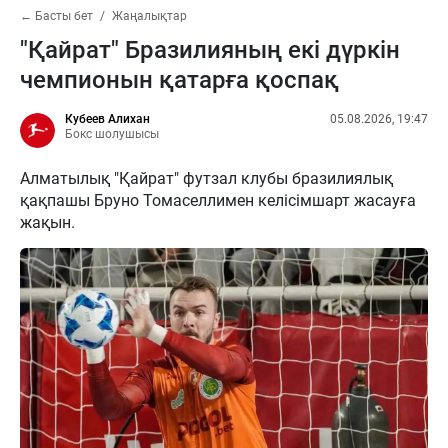
← Басты бет
Жаңалықтар
"Қайрат" Бразилияның екі дүркін
чемпионын қатарға қоспақ
Кубеев Алихан
05.08.2026, 19:47
Бокс шолушысы
Алматылық "Қайрат" футзал клубы бразилиялық
қақпашы Бруно Томаселлимен келісімшарт жасауға
жақын.