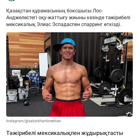
Қазақстан құрамасының боксшысы Лос-
Анджелестегі оқу-жаттығу жиыны кезінде тәжірибелі
мексикалық Элиас Эспадаспен спарринг өткізді.
Instagram/@sabyrkhantorekhan
Тәжірибелі мексикалықпен жұдырықтасты