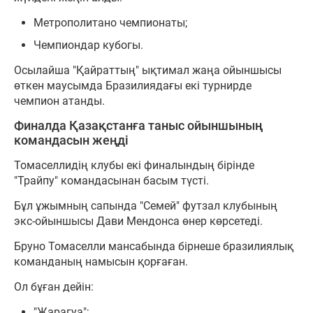
Метрополитано чемпионаты;
Чемпиондар кубогы.
Осылайша "Қайраттың" ықтимал жаңа ойыншысы
өткен маусымда Бразилиядағы екі турнирде
чемпион атанды.
Финалда Қазақстанға таныс ойыншының
командасын жеңді
Томаселлидің клубы екі финалындың бірінде
"Трайпу" командасынан басым түсті.
Бұл ұжымның сапында "Семей" футзал клубының
экс-ойыншысы Дави Мендонса өнер көрсетеді.
Бруно Томаселли мансабында бірнеше бразилиялық
команданың намысын қорғаған.
Ол бұған дейін:
"Жарагуа";