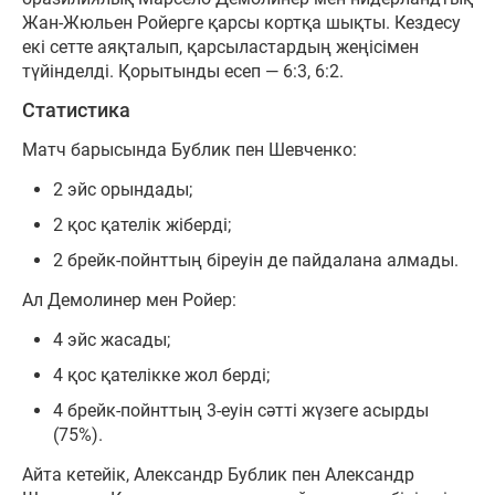
Жан-Жюльен Ройерге қарсы кортқа шықты. Кездесу
екі сетте аяқталып, қарсыластардың жеңісімен
түйінделді. Қорытынды есеп — 6:3, 6:2.
Статистика
Матч барысында Бублик пен Шевченко:
2 эйс орындады;
2 қос қателік жіберді;
2 брейк-пойнттың біреуін де пайдалана алмады.
Ал Демолинер мен Ройер:
4 эйс жасады;
4 қос қателікке жол берді;
4 брейк-пойнттың 3-еуін сәтті жүзеге асырды
(75%).
Айта кетейік, Александр Бублик пен Александр