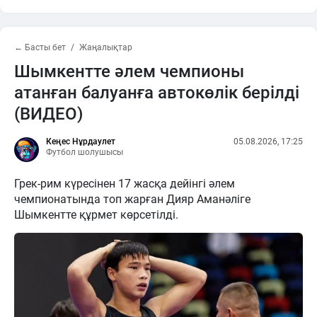
← Басты бет
Жаңалықтар
Шымкентте әлем чемпионы
атанған балуанға автокөлік берілді
(ВИДЕО)
Кеңес Нұрдаулет
05.08.2026, 17:25
Футбол шолушысы
Грек-рим күресінен 17 жасқа дейінгі әлем
чемпионатында топ жарған Дияр Аманәліге
Шымкентте құрмет көрсетілді.