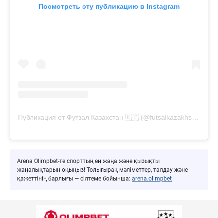
Посмотреть эту публикацию в Instagram
Публикация от Футзал Казахстан 🇰🇿 (@futsalkazakhstan)
Arena Olimpbet-те спорттың ең жаңа және қызықты
жаңалықтарын оқыңыз! Толығырақ мәліметтер, талдау және
қажеттінің барлығы — сілтеме бойынша:
arena.olimpbet