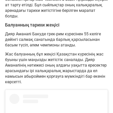
ат тарту етілді. Бұл сыйлықтар оның халықаралық
аренадағы тарихи жетістігіне берілген марапат
болды.
Балуанның тарихи жеңісі
Дияр Аманәлі Бакуде грек-рим күресінен 55 келіге
дейінгі салмақ санатында барлық қарсыласынан
басым түсіп, әлем чемпионы атанды.
Жас балуанның бұл жеңісі Қазақстан күресінің жас
буыны үшін маңызды жетістік саналады. Дияр
Аманәлінің нәтижесі оның алдағы уақытта ересектер
арасындағы ірі халықаралық жарыстарда да ел
намысын абыроймен қорғауға мүмкіндігі бар екенін
көрсетті.