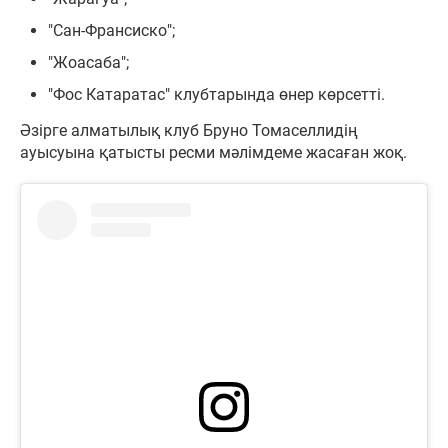
"Сан-Франсиско";
"Жоасаба";
"Фос Катаратас" клубтарында өнер көрсетті.
Әзірге алматылық клуб Бруно Томаселлидің
ауысуына қатысты ресми мәлімдеме жасаған жоқ.