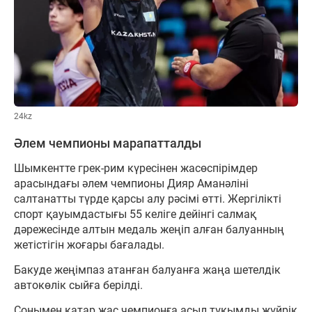
24kz
Әлем чемпионы марапатталды
Шымкентте грек-рим күресінен жасөспірімдер
арасындағы әлем чемпионы Дияр Аманәліні
салтанатты түрде қарсы алу рәсімі өтті. Жергілікті
спорт қауымдастығы 55 келіге дейінгі салмақ
дәрежесінде алтын медаль жеңіп алған балуанның
жетістігін жоғары бағалады.
Бакуде жеңімпаз атанған балуанға жаңа шетелдік
автокөлік сыйға берілді.
Сонымен қатар жас чемпионға асыл тұқымды жүйрік