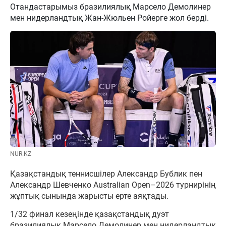
Отандастарымыз бразилиялық Марсело Демолинер
мен нидерландтық Жан-Жюльен Ройерге жол берді.
NUR.KZ
Қазақстандық теннисшілер Александр Бублик пен
Александр Шевченко Australian Open–2026 турнирінің
жұптық сынында жарысты ерте аяқтады.
1/32 финал кезеңінде қазақстандық дуэт
бразилиялық Марсело Демолинер мен нидерландтық