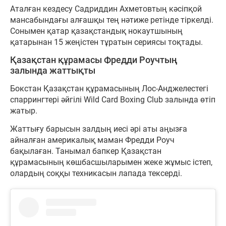
Аталған кездесу Садриддин Ахметовтың кәсіпқой
мансабындағы алғашқы тең нәтиже ретінде тіркелді.
Сонымен қатар қазақстандық нокаутшының
қатарынан 15 жеңістен тұратын сериясы тоқтады.
Қазақстан құрамасы Фредди Роучтың
залында жаттықты
Бокстан Қазақстан құрамасының Лос-Анджелестегі
спаррингтері әйгілі Wild Card Boxing Club залында өтіп
жатыр.
Жаттығу барысын залдың иесі әрі аты аңызға
айналған америкалық маман Фредди Роуч
бақылаған. Танымал бапкер Қазақстан
құрамасының көшбасшыларымен жеке жұмыс істеп,
олардың соққы техникасын лапада тексерді.