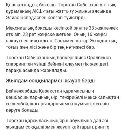
Қазақстандық боксшы Төрехан Сабырхан ұлттық
құраманың АҚШ-тағы жаттығу жиыны аясында
Элиас Эспадаспен қолғап түйістірді.
Мексикалық боксшы кәсіпқой рингте 33 жекпе-жек
өткізіп, 23 рет жеңіске жеткен. Оның 16 жеңісі
нокаутпен аяқталған. Сонымен қатар Эспадастың
тоғыз жеңілісі және бір тең нәтижесі бар.
Төрехан Сабырханның бапкері Ілияс Оралбеков
спаррингтен үзінді бейнені әлеуметтік желідегі
парақшасында жариялады.
Жылдам соққылармен жауап берді
Бейнежазбада Қазақстан құрамасының
көшбасшыларының бірі тәжірибелі мексикалықтан
сескенбей, жоғары қарқынмен жұмыс істегенін
көруге болады.
Төрехан қарсыласының әр шабуылына дәл әрі
жылдам соққылармен жауап қайтарып, рингте