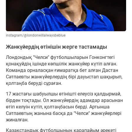
instagram/@londonwillalwaysbeblue
Жанкүйердің өтінішін жерге тастамады
Лондондық "Челси" футболшыларын Гонконгтегі
қонақүйдің ішінде көпшілік жанкүйер күтіп алған.
Команда орналасқан ғимаратқа бет алған Дастан
Сәтпаевты жанкүйерлердің бірі дауыстап шақырып,
қолтаңба беруді сұраған.
17 жастағы шабуылшы өтінішті елеусіз қалдырмай,
бірден тоқтады. Ол жанкүйердің адамдар арасынан
өтіп келуін күтіп, қолтаңбасын берді. Артынша
Сәтпаевтың жанына басқа да "Челси" жанкүйерлері
жиналған.
Қазақстандық футболшының қарапайым әрекеті