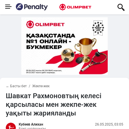
← Басты бет
Жекпе-жек
Шавкат Рахмоновтың келесі
қарсыласы мен жекпе-жек
уақыты жарияланды
Кубеев Алихан
26.05.2025, 03:05
Бокс шолушысы