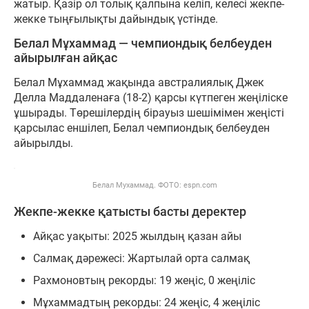
жатыр. Қазір ол толық қалпына келіп, келесі жекпе-
жекке тыңғылықты дайындық үстінде.
Белал Мұхаммад — чемпиондық белбеуден
айырылған айқас
Белал Мұхаммад жақында австралиялық Джек
Делла Маддаленаға (18-2) қарсы күтпеген жеңіліске
ұшырады. Төрешілердің бірауыз шешімімен жеңісті
қарсылас еншілеп, Белал чемпиондық белбеуден
айырылды.
Белал Мухаммад. ФОТО: espn.com
Жекпе-жекке қатысты басты деректер
Айқас уақыты: 2025 жылдың қазан айы
Салмақ дәрежесі: Жартылай орта салмақ
Рахмоновтың рекорды: 19 жеңіс, 0 жеңіліс
Мұхаммадтың рекорды: 24 жеңіс, 4 жеңіліс