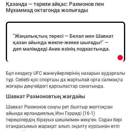
Қазанда — тарихи айқас: Рахмонов пен
Мұхаммад октагонда жолығады
"Жаңалықтың төресі — Белал мен Шавкат
қазан айында жекпе-жекке шығады!" —
деп мәлімдеді Аник өзінің подкастында.
Бұл кездесу UFC жанкүйерлерінің назарын аударғалы
тұр. Себебі қос спортшы да жартылай орта салмақта
жоғары деңгейдегі қарсыластар санатында.
Шавкат Рахмоновтың жағдайы
Шавкат Рахмонов соңғы рет былтыр желтоқсан
айында ирландиялық Иэн Гэрриді (16-1)
төрешілердің бірауыз шешімімен жеңген. Содан бері
отандасымыз жарақат алып, оңалту курсынан өтіп