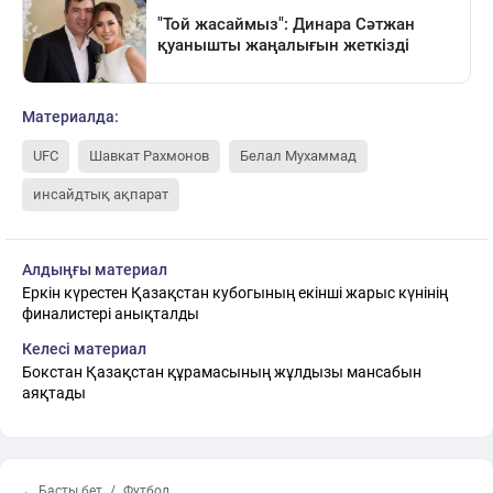
Материалда:
UFC
Шавкат Рахмонов
Белал Мухаммад
инсайдтық ақпарат
Алдыңғы материал
Еркін күрестен Қазақстан кубогының екінші жарыс күнінің
финалистері анықталды
Келесі материал
Бокстан Қазақстан құрамасының жұлдызы мансабын
аяқтады
← Басты бет
Футбол