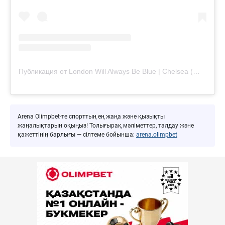
Публикация от London Will Always Be Blue | Chelsea (@londonwillalwaysbeblue)
Arena Olimpbet-те спорттың ең жаңа және қызықты
жаңалықтарын оқыңыз! Толығырақ мәліметтер, талдау және
қажеттінің барлығы — сілтеме бойынша:
arena.olimpbet