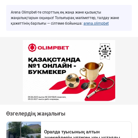
Arena Olimpbet-те спорттың ең жаңа және қызықты
жаңалықтарын оқыңыз! Толығырақ мәліметтер, талдау және
қажеттінің барлығы — сілтеме бойынша:
arena.olimpbet