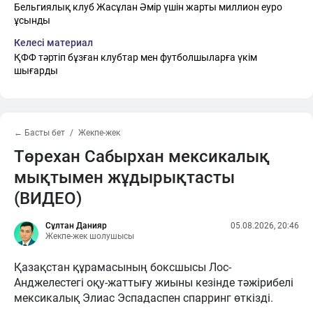
Бельгиялық клуб Жасұлан Әмір үшін жарты миллион еуро
ұсынды
Келесі материал
ҚФФ тәртіп бұзған клубтар мен футболшыларға үкім
шығарды
← Басты бет
Жекпе-жек
Төрехан Сабырхан мексикалық
мықтымен жұдырықтасты
(ВИДЕО)
Сұлтан Данияр
05.08.2026, 20:46
Жекпе-жек шолушысы
Қазақстан құрамасының боксшысы Лос-
Анджелестегі оқу-жаттығу жиыны кезінде тәжірибелі
мексикалық Элиас Эспадаспен спарринг өткізді.