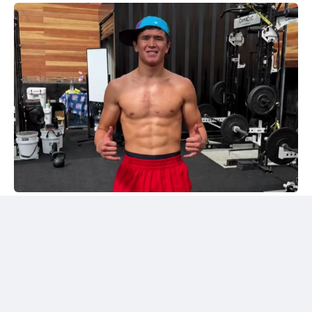
Instagram/@sabyrkhantorekhan
Тәжірибелі мексикалықпен жұдырықтасты
Қазақстандық боксшы Төрехан Сабырхан ұлттық
құраманың АҚШ-тағы жаттығу жиыны аясында
Элиас Эспадаспен қолғап түйістірді.
Мексикалық боксшы кәсіпқой рингте 33 жекпе-жек