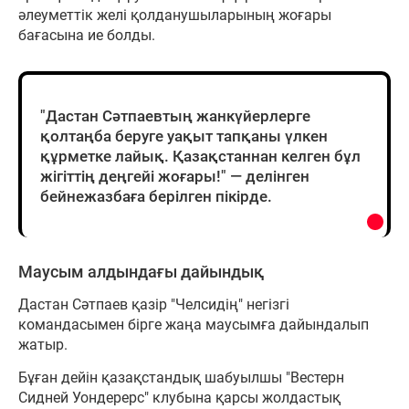
әлеуметтік желі қолданушыларының жоғары
бағасына ие болды.
"Дастан Сәтпаевтың жанкүйерлерге
қолтаңба беруге уақыт тапқаны үлкен
құрметке лайық. Қазақстаннан келген бұл
жігіттің деңгейі жоғары!" — делінген
бейнежазбаға берілген пікірде.
Маусым алдындағы дайындық
Дастан Сәтпаев қазір "Челсидің" негізгі
командасымен бірге жаңа маусымға дайындалып
жатыр.
Бұған дейін қазақстандық шабуылшы "Вестерн
Сидней Уондерерс" клубына қарсы жолдастық