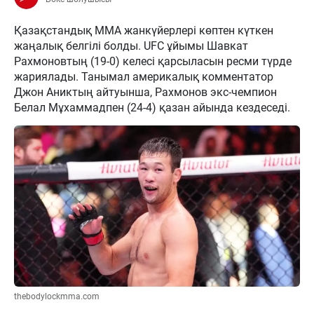
Қазақстандық MMA жанкүйерлері көптен күткен
жаңалық белгілі болды. UFC ұйымы Шавкат
Рахмоновтың (19-0) келесі қарсыласын ресми түрде
жариялады. Танымал америкалық комментатор
Джон Аниктың айтуынша, Рахмонов экс-чемпион
Белал Мұхаммадпен (24-4) қазан айында кездеседі.
thebodylockmma.com