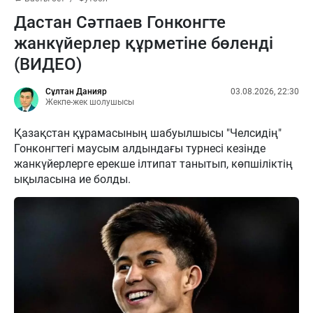
Дастан Сәтпаев Гонконгте
жанкүйерлер құрметіне бөленді
(ВИДЕО)
Сұлтан Данияр
03.08.2026, 22:30
Жекпе-жек шолушысы
Қазақстан құрамасының шабуылшысы "Челсидің"
Гонконгтегі маусым алдындағы турнесі кезінде
жанкүйерлерге ерекше ілтипат танытып, көпшіліктің
ықыласына ие болды.