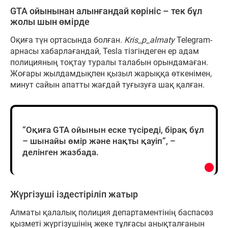
GTA ойынынан алынғандай көрініс – тек бұл
жолы шын өмірде
Оқиға түн ортасында болған.
Kris_p_almaty
Telegram-
арнасы хабарлағандай, Tesla тізгіндеген ер адам
полицияның тоқтау туралы талабын орындамаған.
Жоғары жылдамдықпен қызыл жарыққа өткенімен,
минут сайын апатты жағдай туғызуға шақ қалған.
“Оқиға GTA ойынын еске түсіреді, бірақ бұл
– шынайы өмір және нақты қауіп”, –
делінген жазбада.
Жүргізуші іздестіріліп жатыр
Алматы қалалық полиция департаментінің баспасөз
қызметі жүргізушінің жеке тұлғасы анықталғанын