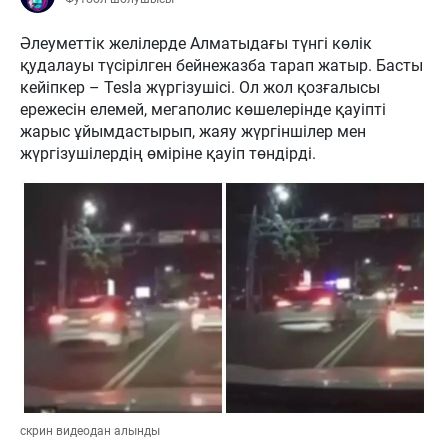
Әлеуметтік желілерде Алматыдағы түнгі көлік
қудалауы түсірілген бейнежазба тарап жатыр. Басты
кейіпкер – Tesla жүргізушісі. Ол жол қозғалысы
ережесін елемей, мегаполис көшелерінде қауіпті
жарыс ұйымдастырып, жаяу жүргіншілер мен
жүргізушілердің өміріне қауіп төндірді.
скрин видеодан алынды