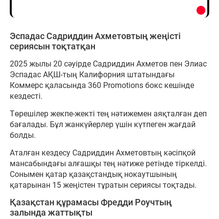
Эспадас Садриддин Ахметовтың жеңісті
сериясын тоқтатқан
2025 жылы 20 сәуірде Садриддин Ахметов пен Элиас
Эспадас АҚШ-тың Калифорния штатындағы
Коммерс қаласында 360 Promotions бокс кешінде
кездесті.
Төрешілер жекпе-жекті тең нәтижемен аяқталған деп
бағалады. Бұл жанкүйерлер үшін күтпеген жағдай
болды.
Аталған кездесу Садриддин Ахметовтың кәсіпқой
мансабындағы алғашқы тең нәтиже ретінде тіркелді.
Сонымен қатар қазақстандық нокаутшының
қатарынан 15 жеңістен тұратын сериясы тоқтады.
Қазақстан құрамасы Фредди Роучтың
залында жаттықты