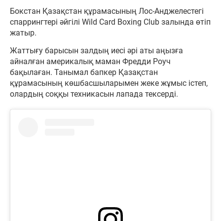
Бокстан Қазақстан құрамасының Лос-Анджелестегі
спаррингтері әйгілі Wild Card Boxing Club залында өтіп
жатыр.
Жаттығу барысын залдың иесі әрі аты аңызға
айналған америкалық маман Фредди Роуч
бақылаған. Танымал бапкер Қазақстан
құрамасының көшбасшыларымен жеке жұмыс істеп,
олардың соққы техникасын лапада тексерді.