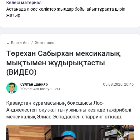
Келесі материал
Астанада люкс көліктер жылдар бойы айыптұрақта шіріп
жатыр
← Басты бет
Жекпе-жек
Төрехан Сабырхан мексикалық
мықтымен жұдырықтасты
(ВИДЕО)
Сұлтан Данияр
05.08.2026, 20:46
Жекпе-жек шолушысы
Қазақстан құрамасының боксшысы Лос-
Анджелестегі оқу-жаттығу жиыны кезінде тәжірибелі
мексикалық Элиас Эспадаспен спарринг өткізді.