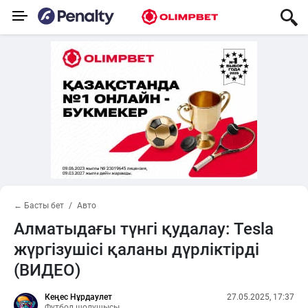
← Басты бет
Авто
Алматыдағы түнгі қудалау: Tesla
жүргізушісі қаланы дүрліктірді
(ВИДЕО)
Кеңес Нұрдаулет
27.05.2025, 17:37
Футбол шолушысы