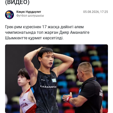
(ВИДЕО)
Кеңес Нұрдаулет
05.08.2026, 17:25
Футбол шолушысы
Грек-рим күресінен 17 жасқа дейінгі әлем
чемпионатында топ жарған Дияр Аманәліге
Шымкентте құрмет көрсетілді.