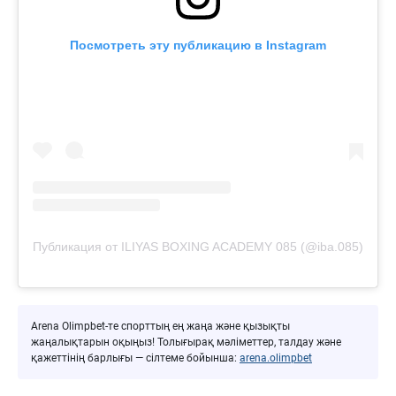
Посмотреть эту публикацию в Instagram
Публикация от ILIYAS BOXING ACADEMY 085 (@iba.085)
Arena Olimpbet-те спорттың ең жаңа және қызықты
жаңалықтарын оқыңыз! Толығырақ мәліметтер, талдау және
қажеттінің барлығы — сілтеме бойынша:
arena.olimpbet