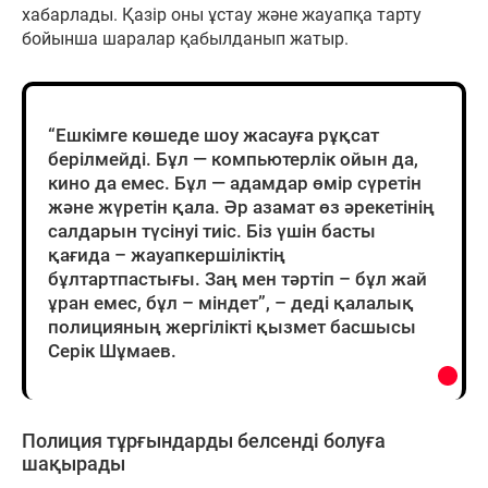
хабарлады. Қазір оны ұстау және жауапқа тарту
бойынша шаралар қабылданып жатыр.
“Ешкімге көшеде шоу жасауға рұқсат
берілмейді. Бұл — компьютерлік ойын да,
кино да емес. Бұл — адамдар өмір сүретін
және жүретін қала. Әр азамат өз әрекетінің
салдарын түсінуі тиіс. Біз үшін басты
қағида – жауапкершіліктің
бұлтартпастығы. Заң мен тәртіп – бұл жай
ұран емес, бұл – міндет”, – деді қалалық
полицияның жергілікті қызмет басшысы
Серік Шұмаев.
Полиция тұрғындарды белсенді болуға
шақырады