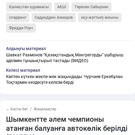
Қазақстан құрамасы
АҚШ
Төрехан Сабырхан
спарринг
Садриддин Ахмедов
оқу-жаттығу жиыны
Фредди Роуч
Алдыңғы материал
Шавкат Рахмонов "Қазақстандық Макгрегорды" үшбұрыш
әдісімен тұншықтырып тастады (ВИДЕО)
Келесі материал
Көптен күткен жекпе-жек жақындады: Чурчаев Еркебұлан
Тоқтармен кездесуге келісім берді
← Басты бет
Жаңалықтар
Шымкентте әлем чемпионы
атанған балуанға автокөлік берілді