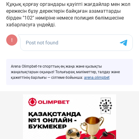
Құқық қорғау органдары қауіпті жағдайлар мен жол
ережесін бұзу деректерін байқаған азаматтарды
бірден "102" нөміріне немесе полиция бөлімшесіне
хабарласуға үндейді.
Arena Olimpbet-те спорттың ең жаңа және қызықты
жаңалықтарын оқыңыз! Толығырақ мәліметтер, талдау және
қажеттінің барлығы — сілтеме бойынша:
arena.olimpbet