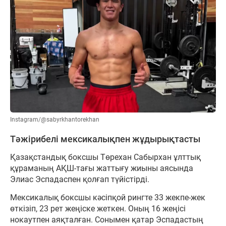
Instagram/@sabyrkhantorekhan
Тәжірибелі мексикалықпен жұдырықтасты
Қазақстандық боксшы Төрехан Сабырхан ұлттық
құраманың АҚШ-тағы жаттығу жиыны аясында
Элиас Эспадаспен қолғап түйістірді.
Мексикалық боксшы кәсіпқой рингте 33 жекпе-жек
өткізіп, 23 рет жеңіске жеткен. Оның 16 жеңісі
нокаутпен аяқталған. Сонымен қатар Эспадастың