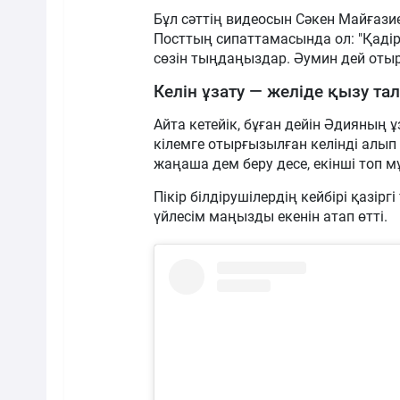
Бұл сәттің видеосын Сәкен Майғази
Посттың сипаттамасында ол: "Қаді
сөзін тыңдаңыздар. Әумин дей оты
Келін ұзату — желіде қызу т
Айта кетейік, бұған дейін Әдияның ұ
кілемге отырғызылған келінді алып к
жаңаша дем беру десе, екінші топ м
Пікір білдірушілердің кейбірі қазі
үйлесім маңызды екенін атап өтті.