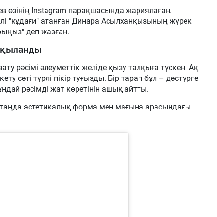
ев өзінің Instagram парақшасында жариялаған.
рлі "құдағи" атанған Динара Асылханқызының жүрек
рыңыз" деп жазған.
алқыланды
зату рәсімі әлеуметтік желіде қызу талқыға түскен. Ақ
ету сәті түрлі пікір туғызды. Бір тарап бұл – дәстүрге
ұндай рәсімді жат көретінін ашық айтты.
ргі таңда эстетикалық форма мен мағына арасындағы