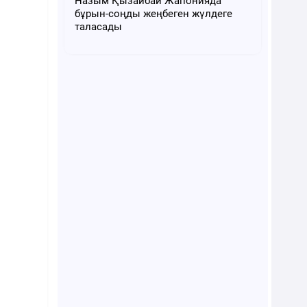
Назым Қызайбай Жапонияда
бұрын-соңды жеңбеген жүлдеге
таласады