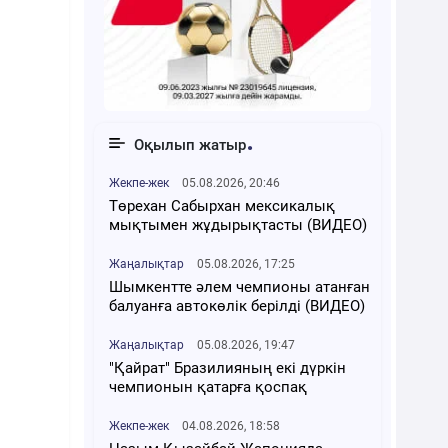
Оқылып жатыр
Жекпе-жек
05.08.2026, 20:46
Төрехан Сабырхан мексикалық
мықтымен жұдырықтасты (ВИДЕО)
Жаңалықтар
05.08.2026, 17:25
Шымкентте әлем чемпионы атанған
балуанға автокөлік берілді (ВИДЕО)
Жаңалықтар
05.08.2026, 19:47
"Қайрат" Бразилияның екі дүркін
чемпионын қатарға қоспақ
Жекпе-жек
04.08.2026, 18:58