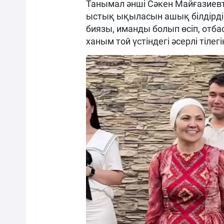
Танымал әнші Сәкен Майғазиевт
ыстық ықыласын ашық білдірді. 
биязы, иманды болып өсіп, отба
ханым той үстіндегі әсерлі тілег