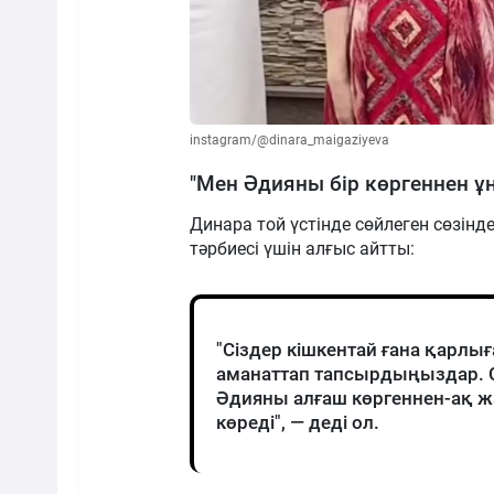
instagram/@dinara_maigaziyeva
"Мен Әдияны бір көргеннен ұ
Динара той үстінде сөйлеген сөзінде
тәрбиесі үшін алғыс айтты:
"Сіздер кішкентай ғана қарлығ
аманаттап тапсырдыңыздар. 
Әдияны алғаш көргеннен-ақ ж
көреді", — деді ол.