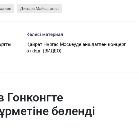
ғазиев
Динара Майғазиева
Келесі материал
ортты
Қайрат Нұртас Мәскеуде аншлагпен концерт
өткізді (ВИДЕО)
в Гонконгте
ұрметіне бөленді