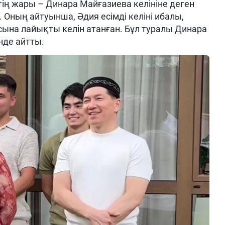
ің жары – Динара Майғазиева келініне деген
Оның айтуынша, Әдия есімді келіні ибалы,
сына лайықты келін атанған. Бұл туралы Динара
інде айтты.