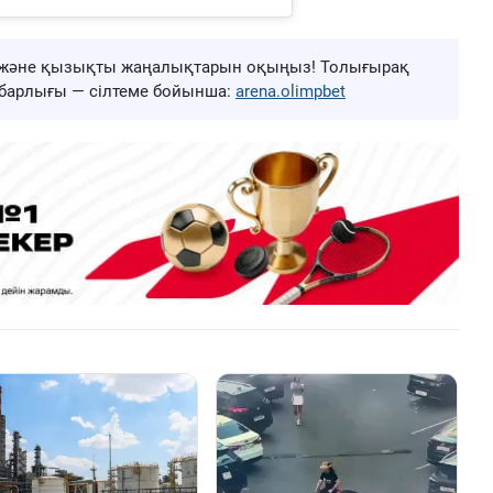
ңа және қызықты жаңалықтарын оқыңыз! Толығырақ
ң барлығы — сілтеме бойынша:
arena.olimpbet