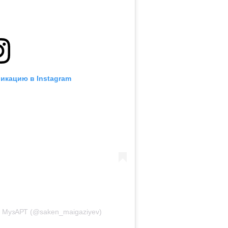
икацию в Instagram
| МузАРТ (@saken_maigaziyev)