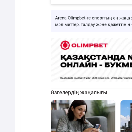
Arena Olimpbet-те спорттың ең жа
мәліметтер, талдау және қажеттіні