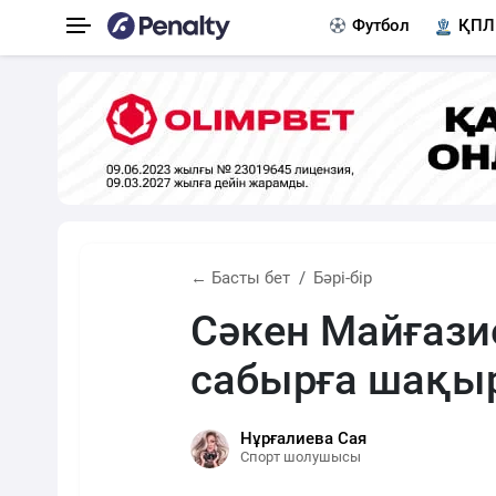
Футбол
ҚПЛ
← Басты бет
Бәрі-бір
Сәкен Майғази
сабырға шақы
Нұрғалиева Сая
Спорт шолушысы