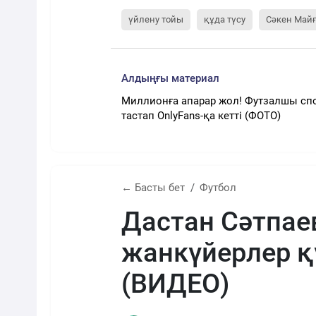
үйлену тойы
құда түсу
Сәкен Май
Алдыңғы материал
Миллионға апарар жол! Футзалшы сп
тастап OnlyFans-қа кетті (ФОТО)
← Басты бет
Футбол
Дастан Сәтпае
жанкүйерлер қ
(ВИДЕО)