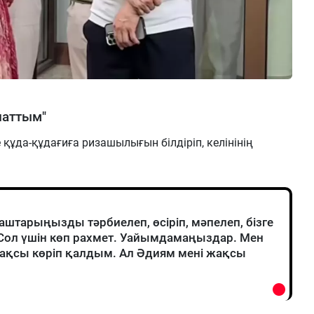
наттым"
 құда-құдағиға ризашылығын білдіріп, келінінің
аштарыңызды тәрбиелеп, өсіріп, мәпелеп, бізге
Сол үшін көп рахмет. Уайымдамаңыздар. Мен
ақсы көріп қалдым. Ал Әдиям мені жақсы