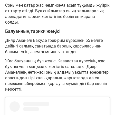
Сонымен қатар жас чемпионға асыл тұқымды жүйрік
ат тарту етілді. Бұл сыйлықтар оның халықаралық
аренадағы тарихи жетістігіне берілген марапат
болды.
Балуанның тарихи жеңісі
Дияр Аманәлі Бакуде грек-рим күресінен 55 келіге
дейінгі салмақ санатында барлық қарсыласынан
басым түсіп, әлем чемпионы атанды.
Жас балуанның бұл жеңісі Қазақстан күресінің жас
буыны үшін маңызды жетістік саналады. Дияр
Аманәлінің нәтижесі оның алдағы уақытта ересектер
арасындағы ірі халықаралық жарыстарда да ел
намысын абыроймен қорғауға мүмкіндігі бар екенін
көрсетті.