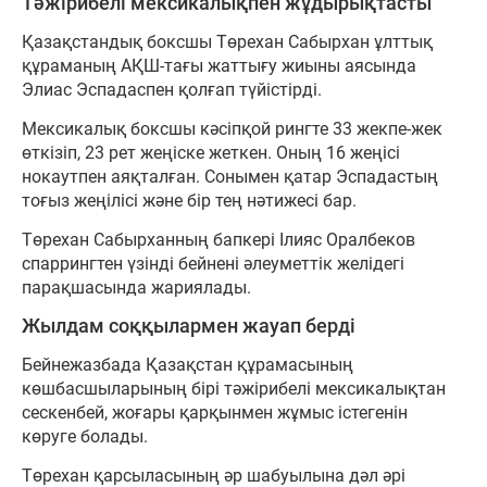
Тәжірибелі мексикалықпен жұдырықтасты
Қазақстандық боксшы Төрехан Сабырхан ұлттық
құраманың АҚШ-тағы жаттығу жиыны аясында
Элиас Эспадаспен қолғап түйістірді.
Мексикалық боксшы кәсіпқой рингте 33 жекпе-жек
өткізіп, 23 рет жеңіске жеткен. Оның 16 жеңісі
нокаутпен аяқталған. Сонымен қатар Эспадастың
тоғыз жеңілісі және бір тең нәтижесі бар.
Төрехан Сабырханның бапкері Ілияс Оралбеков
спаррингтен үзінді бейнені әлеуметтік желідегі
парақшасында жариялады.
Жылдам соққылармен жауап берді
Бейнежазбада Қазақстан құрамасының
көшбасшыларының бірі тәжірибелі мексикалықтан
сескенбей, жоғары қарқынмен жұмыс істегенін
көруге болады.
Төрехан қарсыласының әр шабуылына дәл әрі