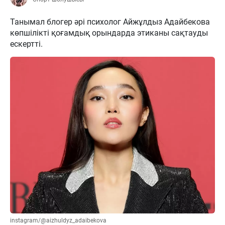
Танымал блогер әрі психолог Айжұлдыз Адайбекова
көпшілікті қоғамдық орындарда этиканы сақтауды
ескертті.
instagram/@aizhuldyz_adaibekova