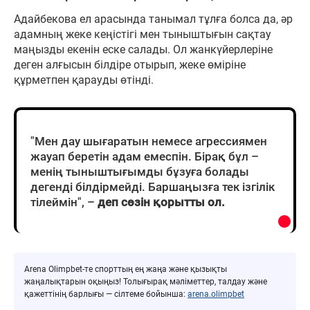
Адайбекова ел арасында танымал тұлға болса да, әр
адамның жеке кеңістігі мен тыныштығын сақтау
маңызды екенін еске салады. Ол жанкүйерлеріне
деген алғысын білдіре отырып, жеке өміріне
құрметпен қарауды өтінді.
"Мен дау шығаратын немесе агрессиямен
жауап беретін адам емеспін. Бірақ бұл –
менің тыныштығымды бұзуға болады
дегенді білдірмейді. Баршаңызға тек ізгілік
тілеймін", –
деп сөзін қорытты ол.
Arena Olimpbet-те спорттың ең жаңа және қызықты
жаңалықтарын оқыңыз! Толығырақ мәліметтер, талдау және
қажеттінің барлығы — сілтеме бойынша:
arena.olimpbet