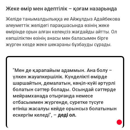
Жеке өмір мен әдептілік – қоғам назарында
Желіде танымалдылыққа ие Айжұлдыз Адайбекова
әлеуметтік желідегі парақшасында өзінің жеке
өмірінде орын алған келеңсіз жағдайды айтты. Ол
көпшіліктен өзінің анасы мен баласымен бірге
жүрген кезде жеке шекараны бұзбауды сұрады.
"Мен де қарапайым адаммын. Ана болу –
үлкен жауапкершілік. Күнделікті өмірде
шаршайтын, демалатын, көңіл-күйі әртүрлі
болатын сәттер болады. Осындай сәттерде
мейрамханада отырғанда немесе
отбасыммен жүргенде, суретке түсуге
өтініш жасалуы кейде орынсыз болатынын
ескергім келеді", –
деді ол.