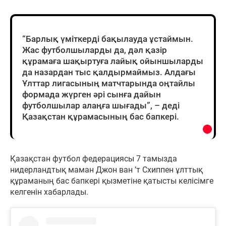
“Барлық үміткерді бақылауда ұстаймын.
Жас футболшыларды да, дәл қазір
құрамаға шақыртуға лайық ойыншыларды
да назардан тыс қалдырмаймыз. Алдағы
Ұлттар лигасының матчтарында оңтайлы
формада жүрген әрі сынға дайын
футболшылар алаңға шығады”, – деді
Қазақстан құрамасының бас бапкері.
Қазақстан футбол федерациясы 7 тамызда
нидерландтық маман Джон ван ’т Схиппен ұлттық
құраманың бас бапкері қызметіне қатысты келісімге
келгенін хабарлады.