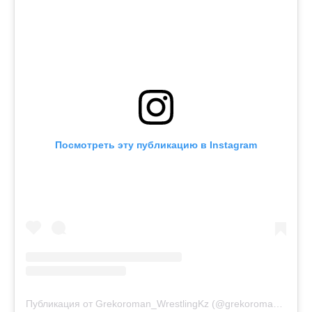
Посмотреть эту публикацию в Instagram
Публикация от Grekoroman_WrestlingKz (@grekoroman_wrestlingkz)