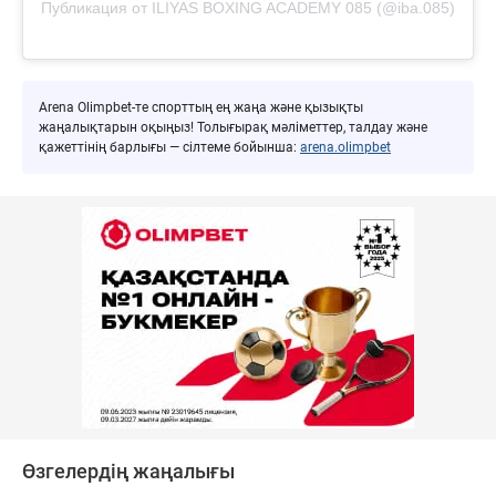
Публикация от ILIYAS BOXING ACADEMY 085 (@iba.085)
Arena Olimpbet-те спорттың ең жаңа және қызықты
жаңалықтарын оқыңыз! Толығырақ мәліметтер, талдау және
қажеттінің барлығы — сілтеме бойынша:
arena.olimpbet