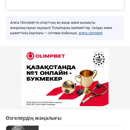
Arena Olimpbet-те спорттың ең жаңа және қызықты
жаңалықтарын оқыңыз! Толығырақ мәліметтер, талдау және
қажеттінің барлығы — сілтеме бойынша:
arena.olimpbet