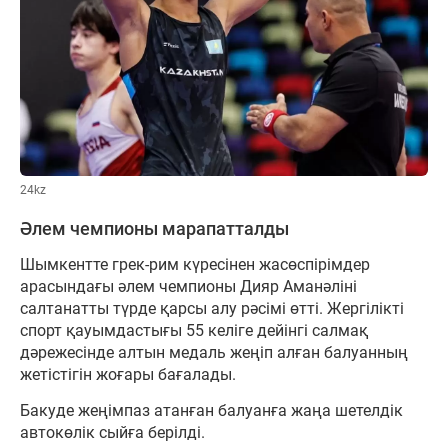
24kz
Әлем чемпионы марапатталды
Шымкентте грек-рим күресінен жасөспірімдер
арасындағы әлем чемпионы Дияр Аманәліні
салтанатты түрде қарсы алу рәсімі өтті. Жергілікті
спорт қауымдастығы 55 келіге дейінгі салмақ
дәрежесінде алтын медаль жеңіп алған балуанның
жетістігін жоғары бағалады.
Бакуде жеңімпаз атанған балуанға жаңа шетелдік
автокөлік сыйға берілді.