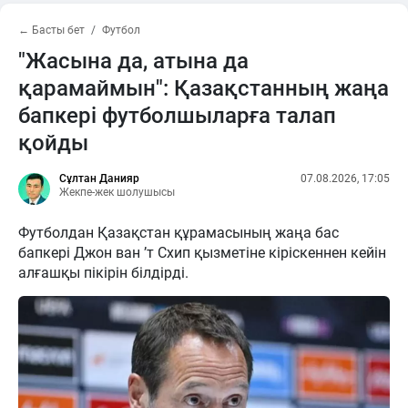
← Басты бет
Футбол
"Жасына да, атына да
қарамаймын": Қазақстанның жаңа
бапкері футболшыларға талап
қойды
Сұлтан Данияр
07.08.2026, 17:05
Жекпе-жек шолушысы
Футболдан Қазақстан құрамасының жаңа бас
бапкері Джон ван ’т Схип қызметіне кіріскеннен кейін
алғашқы пікірін білдірді.