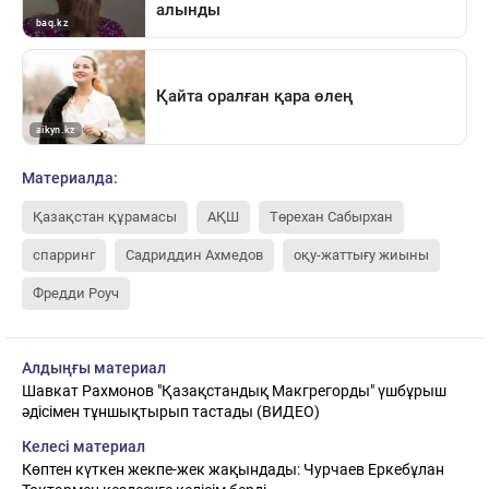
Материалда:
Қазақстан құрамасы
АҚШ
Төрехан Сабырхан
спарринг
Садриддин Ахмедов
оқу-жаттығу жиыны
Фредди Роуч
Алдыңғы материал
Шавкат Рахмонов "Қазақстандық Макгрегорды" үшбұрыш
әдісімен тұншықтырып тастады (ВИДЕО)
Келесі материал
Көптен күткен жекпе-жек жақындады: Чурчаев Еркебұлан