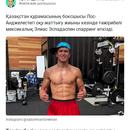
Жекпе-жек шолушысы
Қазақстан құрамасының боксшысы Лос-
Анджелестегі оқу-жаттығу жиыны кезінде тәжірибелі
мексикалық Элиас Эспадаспен спарринг өткізді.
Instagram/@sabyrkhantorekhan