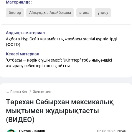
Материалда:
блогер
Айжұлдыз Адайбекова
этика
үндеу
Алдыңғы материал
Ақбота-Нұр Сейітмағамбеттің жазбасы желіні дүрліктірді
(ФОТО)
Келесі материал
"Отбасы — көрініс үшін емес": "Жігіттер" тобының әншісі
ажырасу себептерін ашық айтты
← Басты бет
Жекпе-жек
Төрехан Сабырхан мексикалық
мықтымен жұдырықтасты
(ВИДЕО)
Сұлтан Данияр
05.08.2026, 20:46