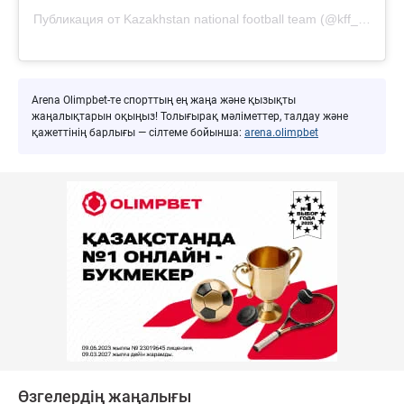
Публикация от Kazakhstan national football team (@kff_team)
Arena Olimpbet-те спорттың ең жаңа және қызықты
жаңалықтарын оқыңыз! Толығырақ мәліметтер, талдау және
қажеттінің барлығы — сілтеме бойынша:
arena.olimpbet