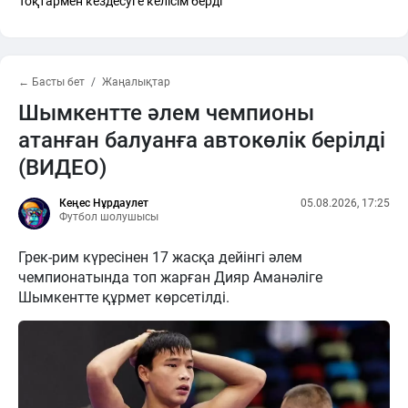
Тоқтармен кездесуге келісім берді
← Басты бет
Жаңалықтар
Шымкентте әлем чемпионы
атанған балуанға автокөлік берілді
(ВИДЕО)
Кеңес Нұрдаулет
05.08.2026, 17:25
Футбол шолушысы
Грек-рим күресінен 17 жасқа дейінгі әлем
чемпионатында топ жарған Дияр Аманәліге
Шымкентте құрмет көрсетілді.