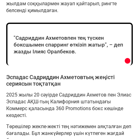
жылдам соққылармен жауап қайтарып, рингте
белсенді қимылдаған.
"Садриддин Ахметовпен тең түскен
боксшымен спарринг өткізіп жатыр", – деп
жазды Ілияс Оралбеков.
Эспадас Садриддин Ахметовтың жеңісті
сериясын тоқтатқан
2025 жылы 20 сәуірде Садриддин Ахметов пен Элиас
Эспадас АҚШ-тың Калифорния штатындағы
Коммерс қаласында 360 Promotions бокс кешінде
кездесті.
Төрешілер жекпе-жекті тең нәтижемен аяқталған деп
бағалады. Бұл жанкүйерлер үшін күтпеген жағдай