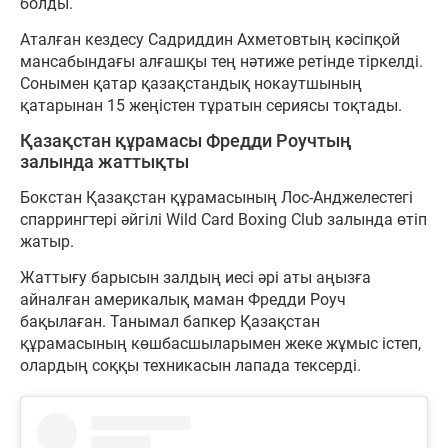
болды.
Аталған кездесу Садриддин Ахметовтың кәсіпқой
мансабындағы алғашқы тең нәтиже ретінде тіркелді.
Сонымен қатар қазақстандық нокаутшының
қатарынан 15 жеңістен тұратын сериясы тоқтады.
Қазақстан құрамасы Фредди Роучтың
залында жаттықты
Бокстан Қазақстан құрамасының Лос-Анджелестегі
спаррингтері әйгілі Wild Card Boxing Club залында өтіп
жатыр.
Жаттығу барысын залдың иесі әрі аты аңызға
айналған америкалық маман Фредди Роуч
бақылаған. Танымал бапкер Қазақстан
құрамасының көшбасшыларымен жеке жұмыс істеп,
олардың соққы техникасын лапада тексерді.