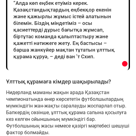
“Алда көп еңбек етуіміз керек.
Қазақстандықтардың еңбекқор екенін
және қажырлы жұмыс істей алатынын
білемін. Біздің міндетіміз – осы
қасиеттерді дұрыс бағытқа жұмсап,
біртұтас команда қалыптастыру және
қажетті нәтижеге жету. Ең бастысы –
барша жанкүйер мақтан тұтатын ұлттық
құрама құруә, – деді ван ’т Схип.
Ұлттық құрамаға кімдер шақырылады?
Нидерланд маманы жақын арада Қазақстан
чемпионатында өнер көрсететін футболшылардың
мүмкіндігін жан-жақты саралауды жоспарлап отыр.
Бапкердің сөзінше, ұлттық құрама сапына қосылуға
кез келген ойыншының мүмкіндігі бар.
Футболшының жасы немесе қазіргі мәртебесі шешуші
фактор болмайды.