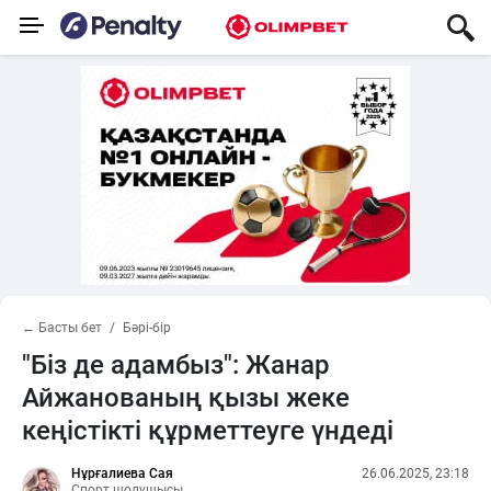
← Басты бет
Бәрі-бір
"Біз де адамбыз": Жанар
Айжанованың қызы жеке
кеңістікті құрметтеуге үндеді
Нұрғалиева Сая
26.06.2025, 23:18
Спорт шолушысы