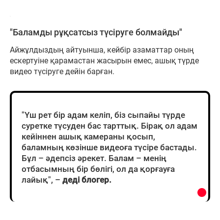
"Баламды рұқсатсыз түсіруге болмайды"
Айжұлдыздың айтуынша, кейбір азаматтар оның
ескертуіне қарамастан жасырын емес, ашық түрде
видео түсіруге дейін барған.
"Үш рет бір адам келіп, біз сыпайы түрде
суретке түсуден бас тарттық. Бірақ ол адам
кейіннен ашық камераны қосып,
баламның көзінше видеоға түсіре бастады.
Бұл – әдепсіз әрекет. Балам – менің
отбасымның бір бөлігі, ол да қорғауға
лайық", –
деді блогер.