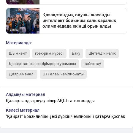
Материалда:
Шымкент
грек-рим күресі
Баку
Шетелдік көлік
Қазақстан жасөспірімдер құрамасы
табыстау
Дияр Аманәлі
U17 әлем чемпионаты
Алдыңғы материал
Қазақстандық жүзушілер АҚШ-та топ жарды
Келесі материал
"Қайрат" Бразилияның екі дүркін чемпионын қатарға қоспақ