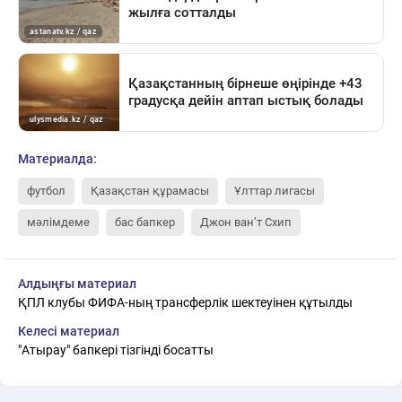
Материалда:
футбол
Қазақстан құрамасы
Ұлттар лигасы
мәлімдеме
бас бапкер
Джон ван’т Схип
Алдыңғы материал
ҚПЛ клубы ФИФА-ның трансферлік шектеуінен құтылды
Келесі материал
"Атырау" бапкері тізгінді босатты