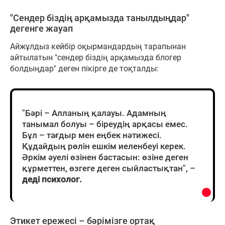
"Сендер біздің арқамызда танылдыңдар"
дегенге жауап
Айжұлдыз кейбір оқырмандардың тарапынан
айтылатын "сендер біздің арқамызда блогер
болдыңдар" деген пікірге де тоқталды:
"Бәрі – Алланың қалауы. Адамның
танымал болуы – біреудің арқасы емес.
Бұл – тағдыр мен еңбек нәтижесі.
Құдайдың рөлін ешкім иеленбеуі керек.
Әркім әуелі өзінен бастасын: өзіне деген
құрметтен, өзгеге деген сыйластықтан", –
деді психолог.
Этикет ережесі – бәрімізге ортақ