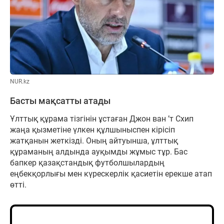
NUR.kz
Басты мақсатты атады
Ұлттық құрама тізгінін ұстаған Джон ван ’т Схип
жаңа қызметіне үлкен құлшыныспен кірісіп
жатқанын жеткізді. Оның айтуынша, ұлттық
құраманың алдында ауқымды жұмыс тұр. Бас
бапкер қазақстандық футболшылардың
еңбекқорлығы мен күрескерлік қасиетін ерекше атап
өтті.