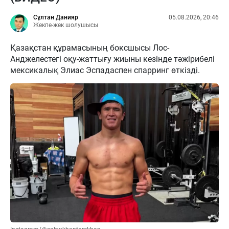
Сұлтан Данияр
05.08.2026, 20:46
Жекпе-жек шолушысы
Қазақстан құрамасының боксшысы Лос-
Анджелестегі оқу-жаттығу жиыны кезінде тәжірибелі
мексикалық Элиас Эспадаспен спарринг өткізді.