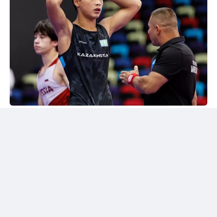
24kz
Әлем чемпионы марапатталды
Шымкентте грек-рим күресінен жасөспірімдер
арасындағы әлем чемпионы Дияр Аманәліні
салтанатты түрде қарсы алу рәсімі өтті. Жергілікті
спорт қауымдастығы 55 келіге дейінгі салмақ
дәрежесінде алтын медаль жеңіп алған балуанның
жетістігін жоғары бағалады.