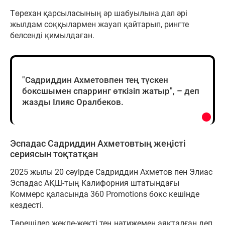
Төрехан қарсыласының әр шабуылына дәл әрі
жылдам соққылармен жауап қайтарып, рингте
белсенді қимылдаған.
"Садриддин Ахметовпен тең түскен
боксшымен спарринг өткізіп жатыр", – деп
жазды Ілияс Оралбеков.
Эспадас Садриддин Ахметовтың жеңісті
сериясын тоқтатқан
2025 жылы 20 сәуірде Садриддин Ахметов пен Элиас
Эспадас АҚШ-тың Калифорния штатындағы
Коммерс қаласында 360 Promotions бокс кешінде
кездесті.
Төрешілер жекпе-жекті тең нәтижемен аяқталған деп