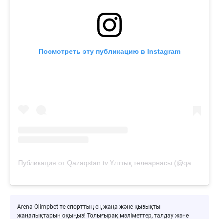
Посмотреть эту публикацию в Instagram
Публикация от Qazaqstan.tv Ұлттық телеарнасы (@qazaqstantv)
Arena Olimpbet-те спорттың ең жаңа және қызықты
жаңалықтарын оқыңыз! Толығырақ мәліметтер, талдау және