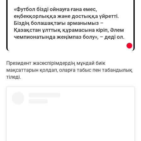
«Футбол бізді ойнауға ғана емес,
еңбекқорлыққа және достыққа үйретті.
Біздің болашақтағы арманымыз –
Қазақстан ұлттық құрамасына кіріп, Әлем
чемпионатында жеңімпаз болу», – деді ол.
Президент жасөспірімдердің мұндай биік
мақсаттарын қолдап, оларға табыс пен табандылық
тіледі.