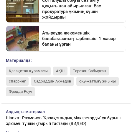
Материалда:
Қазақстан құрамасы
АҚШ
Төрехан Сабырхан
спарринг
Садриддин Ахмедов
оқу-жаттығу жиыны
Фредди Роуч
Алдыңғы материал
Шавкат Рахмонов "Қазақстандық Макгрегорды" үшбұрыш
әдісімен тұншықтырып тастады (ВИДЕО)