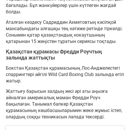
бағалады. Бұл жанкүйерлер үшін күтпеген жағдай
болды.
Аталған кездесу Садриддин Ахметовтың кәсіпқой
мансабындағы алғашқы тең нәтиже ретінде тіркелді.
Сонымен қатар қазақстандық нокаутшының
қатарынан 15 жеңістен тұратын сериясы тоқтады.
Қазақстан құрамасы Фредди Роучтың
залында жаттықты
Бокстан Қазақстан құрамасының Лос-Анджелестегі
спаррингтері әйгілі Wild Card Boxing Club залында өтіп
жатыр.
Жаттығу барысын залдың иесі әрі аты аңызға
айналған америкалық маман Фредди Роуч
бақылаған. Танымал бапкер Қазақстан
құрамасының көшбасшыларымен жеке жұмыс істеп,
олардың соққы техникасын лапада тексерді.