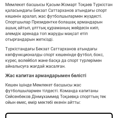
Мемлекет басшысы Қасым-Жомарт Тоқаев Түркістан
қаласындағы Бекзат Саттарханов атындағы спорт
кешенін аралап, жас футболшылармен жүздесті.
Спортшылар Президентке болашақ армандарын
ашық айтып, ұлттық құраманың жейдесін киіп,
әлемдік аренада топ жаруды мақсат етіп
отырғандарын жеткізді.
Түркістандағы Бекзат Саттарханов атындағы
көпфункционалды спорт кешенінде футбол, бокс,
күрес, волейбол және басқа да спорт түрлерімен
айналысуға жағдай жасалған.
Жас капитан армандарымен бөлісті
Кешен ішінде Мемлекет басшысы жас
футболшылармен тілдесті. Команда капитаны
Сейсенбеков Дінмұхаммед Тоқаевқа спорттың тек
ойын емес, өмір мектебі екенін айтты: