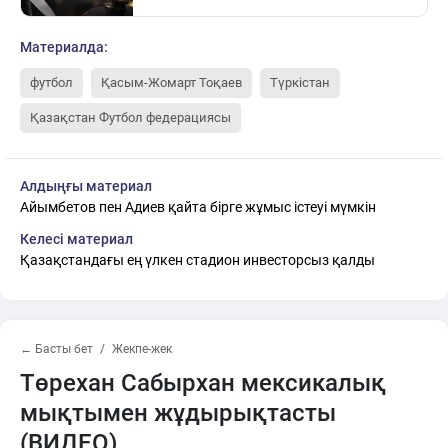
Материалда:
футбол
Қасым-Жомарт Тоқаев
Түркістан
Қазақстан Футбол федерациясы
Алдыңғы материал
Айымбетов пен Адиев қайта бірге жұмыс істеуі мүмкін
Келесі материал
Қазақстандағы ең үлкен стадион инвесторсыз қалды
← Басты бет
Жекпе-жек
Төрехан Сабырхан мексикалық
мықтымен жұдырықтасты
(ВИДЕО)