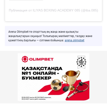
Публикация от ILIYAS BOXING ACADEMY 085 (@iba.085)
Arena Olimpbet-те спорттың ең жаңа және қызықты
жаңалықтарын оқыңыз! Толығырақ мәліметтер, талдау және
қажеттінің барлығы — сілтеме бойынша:
arena.olimpbet