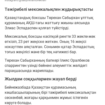
Instagram/@sabyrkhantorekhan
Тәжірибелі мексикалықпен жұдырықтасты
Қазақстандық боксшы Төрехан Сабырхан ұлттық
құраманың АҚШ-тағы жаттығу жиыны аясында
Элиас Эспадаспен қолғап түйістірді.
Мексикалық боксшы кәсіпқой рингте 33 жекпе-жек
өткізіп, 23 рет жеңіске жеткен. Оның 16 жеңісі
нокаутпен аяқталған. Сонымен қатар Эспадастың
тоғыз жеңілісі және бір тең нәтижесі бар.
Төрехан Сабырханның бапкері Ілияс Оралбеков
спаррингтен үзінді бейнені әлеуметтік желідегі
парақшасында жариялады.
Жылдам соққылармен жауап берді
Бейнежазбада Қазақстан құрамасының
көшбасшыларының бірі тәжірибелі мексикалықтан
сескенбей, жоғары қарқынмен жұмыс істегенін
көруге болады.