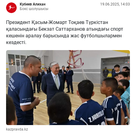
Кубеев Алихан
19.06.2025, 14:03
Бокс шолушысы
Президент Қасым-Жомарт Тоқаев Түркістан
қаласындағы Бекзат Саттарханов атындағы спорт
кешенін аралау барысында жас футболшылармен
кездесті.
kazpravda.kz