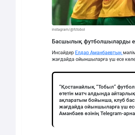
instagram/@fctobol
Басшылық футболшыларды е
Инсайдер
Елдар Аманбаевтың
мәлі
жағдайда ойыншыларға үш есе көле
“Қостанайлық “Тобыл” футбол
өтетін матч алдында айтарлы
ақпаратым бойынша, клуб б
жағдайда ойыншыларға үш есе 
Аманбаев өзінің Telegram-арн