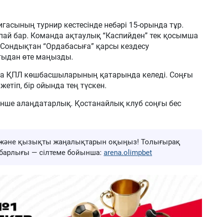
гасының турнир кестесінде небәрі 15-орында тұр.
пай бар. Команда ақтаулық “Каспийден” тек қосымша
 Сондықтан “Ордабасыға” қарсы кездесу
рғыдан өте маңызды.
а ҚПЛ көшбасшыларының қатарында келеді. Соңғы
жетіп, бір ойында тең түскен.
інше алаңдатарлық. Қостанайлық клуб соңғы бес
ңа және қызықты жаңалықтарын оқыңыз! Толығырақ
ң барлығы — сілтеме бойынша:
arena.olimpbet