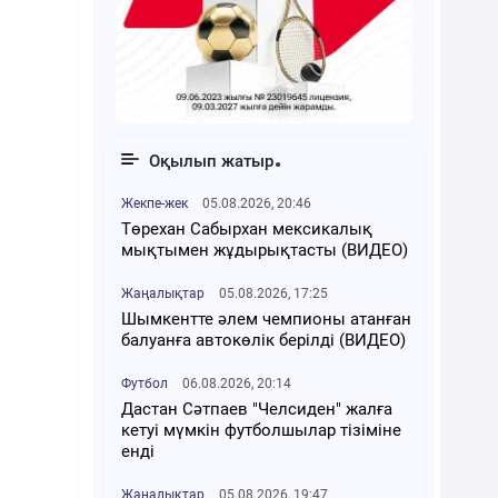
Оқылып жатыр
Жекпе-жек
05.08.2026, 20:46
Төрехан Сабырхан мексикалық
мықтымен жұдырықтасты (ВИДЕО)
Жаңалықтар
05.08.2026, 17:25
Шымкентте әлем чемпионы атанған
балуанға автокөлік берілді (ВИДЕО)
Футбол
06.08.2026, 20:14
Дастан Сәтпаев "Челсиден" жалға
кетуі мүмкін футболшылар тізіміне
енді
Жаңалықтар
05.08.2026, 19:47