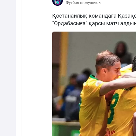
Футбол шолушысы
Қостанайлық командаға Қазақс
"Ордабасыға" қарсы матч алдын