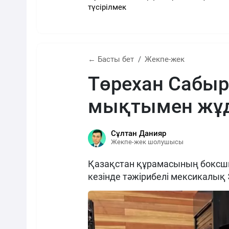
түсірілмек
← Басты бет
Жекпе-жек
Төрехан Сабы
мықтымен жұд
Сұлтан Данияр
Жекпе-жек шолушысы
Қазақстан құрамасының боксш
кезінде тәжірибелі мексикалық 