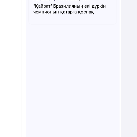
"Қайрат" Бразилияның екі дүркін
чемпионын қатарға қоспақ