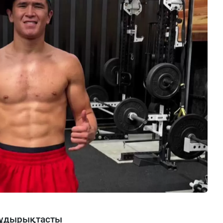
жұдырықтасты