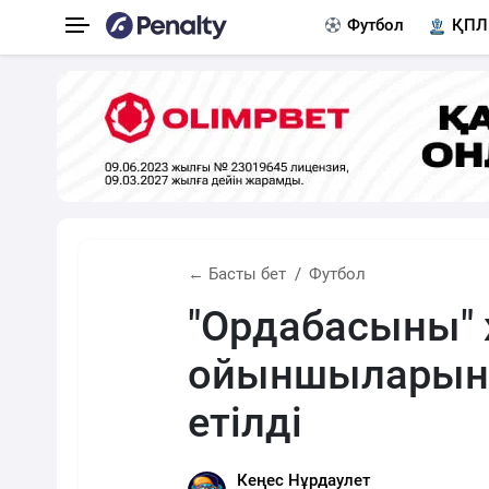
Футбол
ҚПЛ
← Басты бет
Футбол
"Ордабасыны" 
ойыншыларына
етілді
Кеңес Нұрдаулет