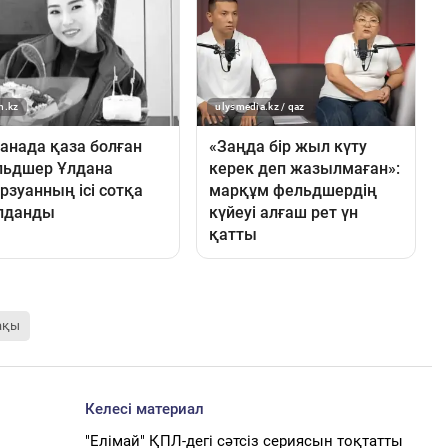
ақы
Келесі материал
"Елімай" ҚПЛ-дегі сәтсіз сериясын тоқтатты