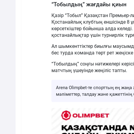
“Тобылдың” жағдайы қиын
Қазір “Тобыл” Қазақстан Премьер-ли
Қостанайлық клубтың еншісінде 8 ұ
көрсеткіштер бойынша алда келеді.
қостанайлықтар үшін турнирлік тұ
Ал шымкенттіктер биылғы маусымд
бес турда команда төрт рет жеңіске 
“Тобылдың” соңғы нәтижелері керіс
матчтың үшеуінде жеңіліс тапты.
Arena Olimpbet-те спорттың ең жа
мәліметтер, талдау және қажеттіні