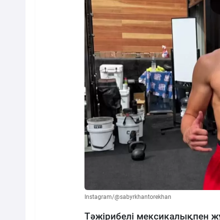
Instagram/@sabyrkhantorekhan
Тәжірибелі мексикалықпен 