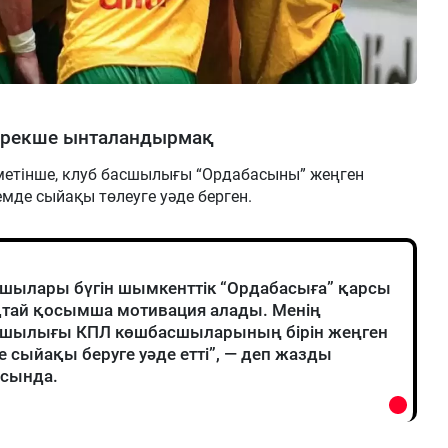
рекше ынталандырмақ
метінше, клуб басшылығы “Ордабасыны” жеңген
мде сыйақы төлеуге уәде берген.
шылары бүгін шымкенттік “Ордабасыға” қарсы
қтай қосымша мотивация алады. Менің
асшылығы КПЛ көшбасшыларының бірін жеңген
сыйақы беруге уәде етті”, — деп жазды
асында.