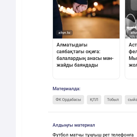
Материалда:
ФК Ордабасы
ҚПЛ
Тобыл
сый
Алдыңғы материал
Футбол матчы тұңғыш рет телефонға