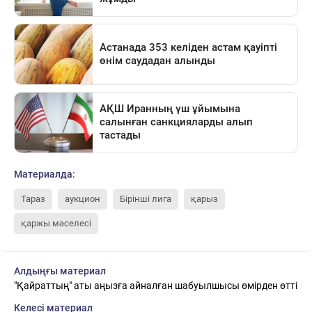
Материалда:
Тараз
аукцион
Бірінші лига
қарыз
қаржы мәселесі
Алдыңғы материал
"Қайраттың" аты аңызға айналған шабуылшысы өмірден өтті
Келесі материал