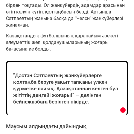
бірден тоқтады. Ол жанкүйердің адамдар арасынан
өтіп келуін күтіп, қолтаңбасын берді. Артынша
Сәтпаевтың жанына басқа да "Челси" жанкүйерлері
жиналған.
Қазақстандық футболшының қарапайым әрекеті
әлеуметтік желі қолданушыларының жоғары
бағасына ие болды.
"Дастан Сәтпаевтың жанкүйерлерге
қолтаңба беруге уақыт тапқаны үлкен
құрметке лайық. Қазақстаннан келген бұл
жігіттің деңгейі жоғары!" — делінген
бейнежазбаға берілген пікірде.
Маусым алдындағы дайындық