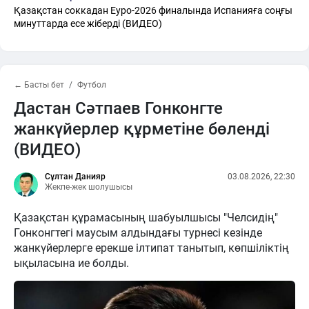
Қазақстан соккадан Еуро-2026 финалында Испанияға соңғы
минуттарда есе жіберді (ВИДЕО)
← Басты бет
Футбол
Дастан Сәтпаев Гонконгте
жанкүйерлер құрметіне бөленді
(ВИДЕО)
Сұлтан Данияр
03.08.2026, 22:30
Жекпе-жек шолушысы
Қазақстан құрамасының шабуылшысы "Челсидің"
Гонконгтегі маусым алдындағы турнесі кезінде
жанкүйерлерге ерекше ілтипат танытып, көпшіліктің
ықыласына ие болды.