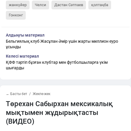
жанкүйер
Челси
Дастан Сәтпаев
қолтаңба
Гонконг
Алдыңғы материал
Бельгиялық клуб Жасұлан Әмір үшін жарты миллион еуро
ұсынды
Келесі материал
ҚФФ тәртіп бұзған клубтар мен футболшыларға үкім
шығарды
← Басты бет
Жекпе-жек
Төрехан Сабырхан мексикалық
мықтымен жұдырықтасты
(ВИДЕО)