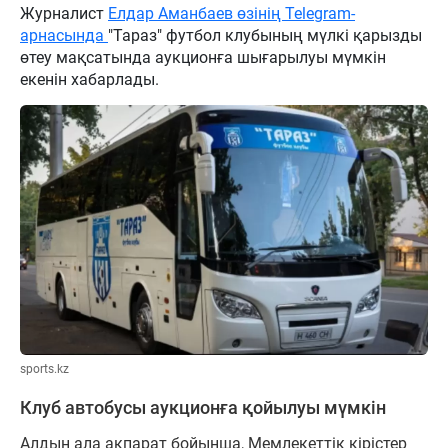
Журналист
Елдар Аманбаев өзінің Telegram-
арнасында
"Тараз" футбол клубының мүлкі қарызды
өтеу мақсатында аукционға шығарылуы мүмкін
екенін хабарлады.
sports.kz
Клуб автобусы аукционға қойылуы мүмкін
Алдын ала ақпарат бойынша, Мемлекеттік кірістер