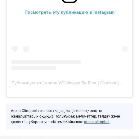
Посмотреть эту публикацию в Instagram
Публикация от London Will Always Be Blue | Chelsea (@londonwillalwaysbeblue)
Arena Olimpbet-те спорттың ең жаңа және қызықты
жаңалықтарын оқыңыз! Толығырақ мәліметтер, талдау және
қажеттінің барлығы — сілтеме бойынша:
arena.olimpbet