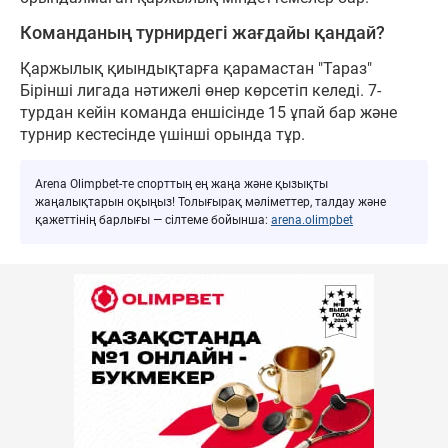
Команданың турнирдегі жағдайы қандай?
Қаржылық қиындықтарға қарамастан "Тараз"
Бірінші лигада нәтижелі өнер көрсетіп келеді. 7-
турдан кейін команда еншісінде 15 ұпай бар және
турнир кестесінде үшінші орында тұр.
Arena Olimpbet-те спорттың ең жаңа және қызықты
жаңалықтарын оқыңыз! Толығырақ мәліметтер, талдау және
қажеттінің барлығы — сілтеме бойынша:
arena.olimpbet