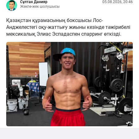
Сұлтан Данияр
05.08.2026, 20:46
Жекпе-жек шолушысы
Қазақстан құрамасының боксшысы Лос-
Анджелестегі оқу-жаттығу жиыны кезінде тәжірибелі
мексикалық Элиас Эспадаспен спарринг өткізді.
Instagram/@sabyrkhantorekhan