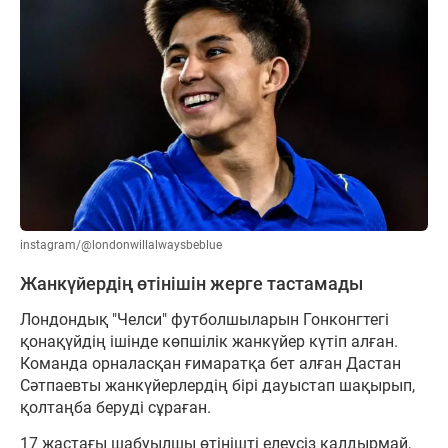
instagram/@londonwillalwaysbeblue
Жанкүйердің өтінішін жерге тастамады
Лондондық "Челси" футболшыларын Гонконгтегі
қонақүйдің ішінде көпшілік жанкүйер күтіп алған.
Команда орналасқан ғимаратқа бет алған Дастан
Сәтпаевты жанкүйерлердің бірі дауыстап шақырып,
қолтаңба беруді сұраған.
17 жастағы шабуылшы өтінішті елеусіз қалдырмай,