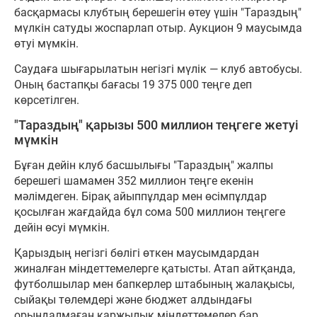
басқармасы клубтың берешегін өтеу үшін "Тараздың"
мүлкін сатуды жоспарлап отыр. Аукцион 9 маусымда
өтуі мүмкін.
Саудаға шығарылатын негізгі мүлік — клуб автобусы.
Оның бастапқы бағасы 19 375 000 теңге деп
көрсетілген.
"Тараздың" қарызы 500 миллион теңгеге жетуі
мүмкін
Бұған дейін клуб басшылығы "Тараздың" жалпы
берешегі шамамен 352 миллион теңге екенін
мәлімдеген. Бірақ айыппұлдар мен өсімпұлдар
қосылған жағдайда бұл сома 500 миллион теңгеге
дейін өсуі мүмкін.
Қарыздың негізгі бөлігі өткен маусымдардан
жиналған міндеттемелерге қатысты. Атап айтқанда,
футболшылар мен бапкерлер штабының жалақысы,
сыйақы төлемдері және бюджет алдындағы
орындалмаған қаржылық міндеттемелер бар.