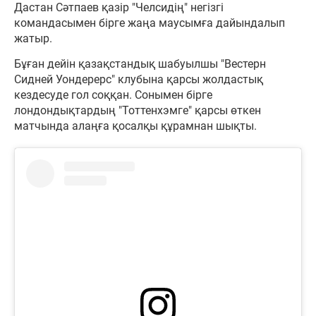
Дастан Сәтпаев қазір "Челсидің" негізгі
командасымен бірге жаңа маусымға дайындалып
жатыр.
Бұған дейін қазақстандық шабуылшы "Вестерн
Сидней Уондерерс" клубына қарсы жолдастық
кездесуде гол соққан. Сонымен бірге
лондондықтардың "Тоттенхэмге" қарсы өткен
матчында алаңға қосалқы құрамнан шықты.