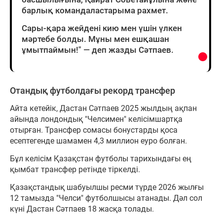
барлық командаластарыма рахмет.
Сары-қара жейдені кию мен үшін үлкен
мәртебе болды. Мұны мен ешқашан
ұмытпаймын!" — деп жазды Сәтпаев.
Отандық футболдағы рекорд трансфер
Айта кетейік, Дастан Сәтпаев 2025 жылдың ақпан
айында лондондық "Челсимен" келісімшартқа
отырған. Трансфер сомасы бонустарды қоса
есептегенде шамамен 4,3 миллион еуро болған.
Бұл келісім Қазақстан футболы тарихындағы ең
қымбат трансфер ретінде тіркелді.
Қазақстандық шабуылшы ресми түрде 2026 жылғы
12 тамызда "Челси" футболшысы атанады. Дәл сол
күні Дастан Сәтпаев 18 жасқа толады.