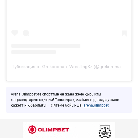
Публикация от Grekoroman_WrestlingKz (@grekoroman_wrestlingkz)
Arena Olimpbet-те спорттың ең жаңа және қызықты
жаңалықтарын оқыңыз! Толығырақ мәліметтер, талдау және
қажеттінің барлығы — сілтеме бойынша:
arena.olimpbet