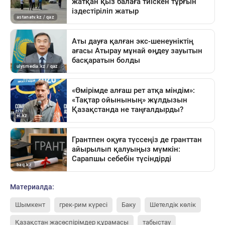
Материалда:
Шымкент
грек-рим күресі
Баку
Шетелдік көлік
Қазақстан жасөспірімдер құрамасы
табыстау