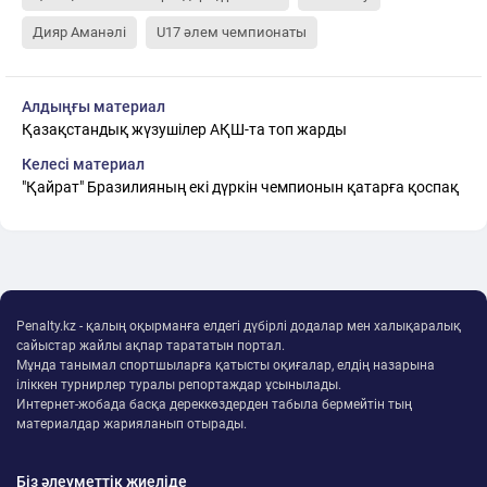
Дияр Аманәлі
U17 әлем чемпионаты
Алдыңғы материал
Қазақстандық жүзушілер АҚШ-та топ жарды
Келесі материал
"Қайрат" Бразилияның екі дүркін чемпионын қатарға қоспақ
Penalty.kz - қалың оқырманға елдегі дүбірлі додалар мен халықаралық
сайыстар жайлы ақпар тарататын портал.
Мұнда танымал спортшыларға қатысты оқиғалар, елдің назарына
іліккен турнирлер туралы репортаждар ұсынылады.
Интернет-жобада басқа дереккөздерден табыла бермейтін тың
материалдар жарияланып отырады.
Біз әлеуметтік жиеліде