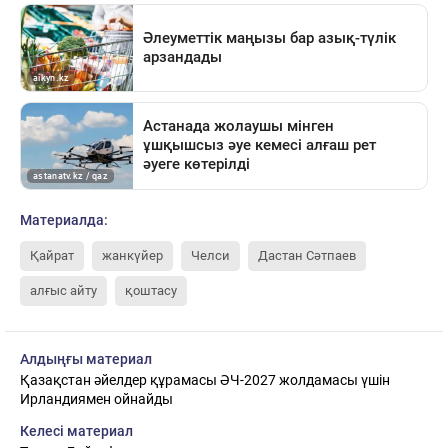
Материалда:
Қайрат
жанкүйер
Челси
Дастан Сәтпаев
алғыс айту
қоштасу
Алдыңғы материал
Қазақстан әйелдер құрамасы ӘЧ-2027 жолдамасы үшін
Ирландиямен ойнайды
Келесі материал