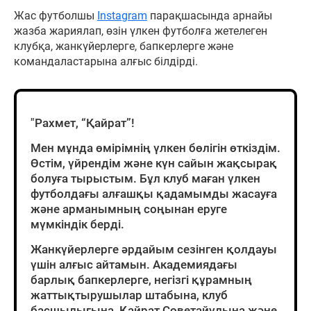
Жас футболшы
Instagram
парақшасында арнайы
жазба жариялап, өзін үлкен футболға жетелеген
клубқа, жанкүйерлерге, бапкерлерге және
командаластарына алғыс білдірді.
"Рахмет, “Қайрат”!
Мен мұнда өмірімнің үлкен бөлігін өткіздім.
Өстім, үйрендім және күн сайын жақсырақ
болуға тырыстым. Бұл клуб маған үлкен
футболдағы алғашқы қадамымды жасауға
және арманымның соңынан еруге
мүмкіндік берді.
Жанкүйерлерге әрдайым сезінген қолдауы
үшін алғыс айтамын. Академиядағы
барлық бапкерлерге, негізгі құрамның
жаттықтырушылар штабына, клуб
басшылығына, Қайрат Советайұлына және