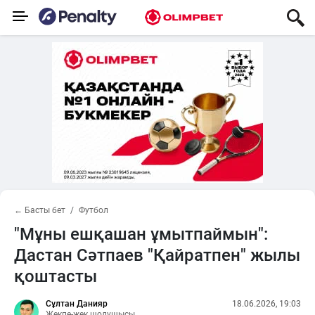
← Басты бет
Футбол
"Мұны ешқашан ұмытпаймын":
Дастан Сәтпаев "Қайратпен" жылы
қоштасты
Сұлтан Данияр
18.06.2026, 19:03
Жекпе-жек шолушысы