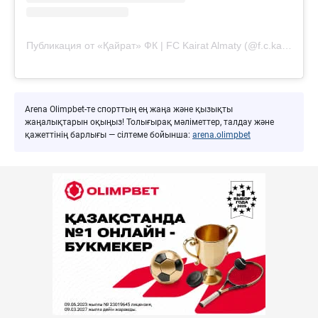
Публикация от «Қайрат» ФК | FC Kairat Almaty (@f.c.kairat)
Arena Olimpbet-те спорттың ең жаңа және қызықты
жаңалықтарын оқыңыз! Толығырақ мәліметтер, талдау және
қажеттінің барлығы — сілтеме бойынша:
arena.olimpbet