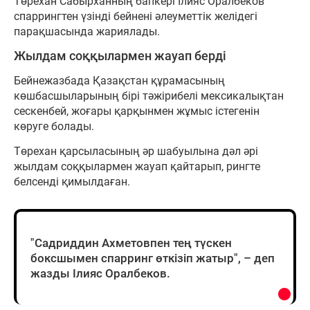
Төрехан Сабырханның бапкері Ілияс Оралбеков
спаррингтен үзінді бейнені әлеуметтік желідегі
парақшасында жариялады.
Жылдам соққылармен жауап берді
Бейнежазбада Қазақстан құрамасының
көшбасшыларының бірі тәжірибелі мексикалықтан
сескенбей, жоғары қарқынмен жұмыс істегенін
көруге болады.
Төрехан қарсыласының әр шабуылына дәл әрі
жылдам соққылармен жауап қайтарып, рингте
белсенді қимылдаған.
"Садриддин Ахметовпен тең түскен
боксшымен спарринг өткізіп жатыр", – деп
жазды Ілияс Оралбеков.