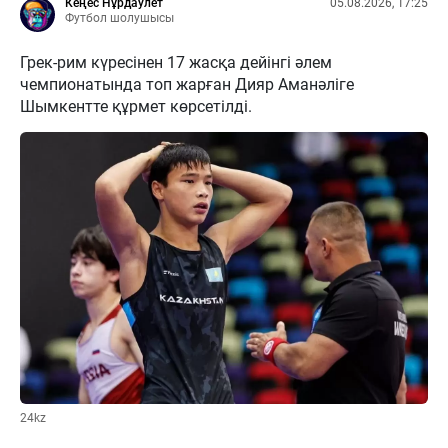
Кеңес Нұрдаулет
05.08.2026, 17:25
Футбол шолушысы
Грек-рим күресінен 17 жасқа дейінгі әлем
чемпионатында топ жарған Дияр Аманәліге
Шымкентте құрмет көрсетілді.
24kz