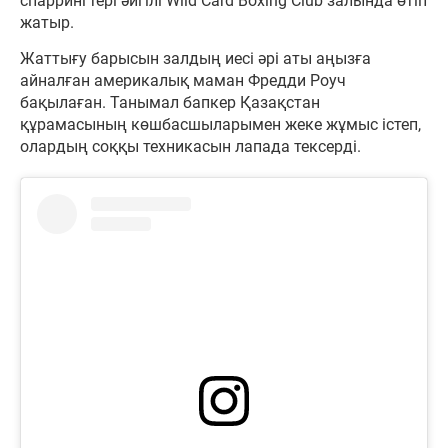
спаррингтері әйгілі Wild Card Boxing Club залында өтіп
жатыр.
Жаттығу барысын залдың иесі әрі аты аңызға
айналған америкалық маман Фредди Роуч
бақылаған. Танымал бапкер Қазақстан
құрамасының көшбасшыларымен жеке жұмыс істеп,
олардың соққы техникасын лапада тексерді.