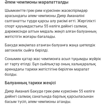
Әлем чемпионы марапатталды
Шымкентте грек-рим күресінен жасөспірімдер
арасындағы әлем чемпионы Дияр Аманәліні
салтанатты түрде қарсы алу рәсімі өтті. Жергілікті
спорт қауымдастығы 55 келіге дейінгі салмақ
дәрежесінде алтын медаль жеңіп алған балуанның
жетістігін жоғары бағалады.
Бакуде жеңімпаз атанған балуанға жаңа шетелдік
автокөлік сыйға берілді.
Сонымен қатар жас чемпионға асыл тұқымды жүйрік
ат тарту етілді. Бұл сыйлықтар оның халықаралық
аренадағы тарихи жетістігіне берілген марапат
болды.
Балуанның тарихи жеңісі
Дияр Аманәлі Бакуде грек-рим күресінен 55 келіге
дейінгі салмақ санатында барлық қарсыласынан
басым түсіп, әлем чемпионы атанды.