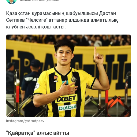
Қазақстан құрамасының шабуылшысы Дастан
Сәтпаев "Челсиге" аттанар алдында алматылық
клубпен әсерлі қоштасты.
instagram/@d.satpaev
"Қайратқа" алғыс айтты