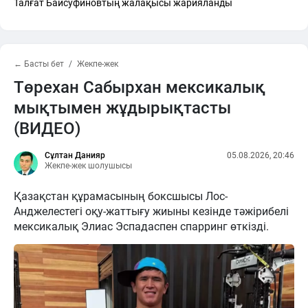
Талғат Байсуфиновтың жалақысы жарияланды
← Басты бет
Жекпе-жек
Төрехан Сабырхан мексикалық
мықтымен жұдырықтасты
(ВИДЕО)
Сұлтан Данияр
05.08.2026, 20:46
Жекпе-жек шолушысы
Қазақстан құрамасының боксшысы Лос-
Анджелестегі оқу-жаттығу жиыны кезінде тәжірибелі
мексикалық Элиас Эспадаспен спарринг өткізді.