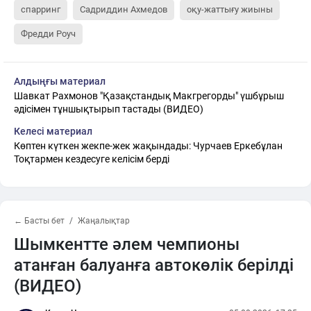
спарринг
Садриддин Ахмедов
оқу-жаттығу жиыны
Фредди Роуч
Алдыңғы материал
Шавкат Рахмонов "Қазақстандық Макгрегорды" үшбұрыш
әдісімен тұншықтырып тастады (ВИДЕО)
Келесі материал
Көптен күткен жекпе-жек жақындады: Чурчаев Еркебұлан
Тоқтармен кездесуге келісім берді
← Басты бет
Жаңалықтар
Шымкентте әлем чемпионы
атанған балуанға автокөлік берілді
(ВИДЕО)