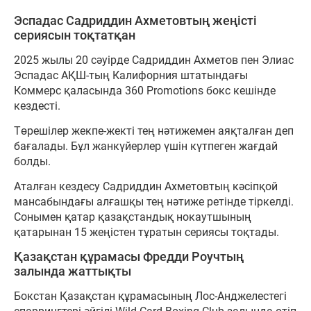
Эспадас Садриддин Ахметовтың жеңісті
сериясын тоқтатқан
2025 жылы 20 сәуірде Садриддин Ахметов пен Элиас
Эспадас АҚШ-тың Калифорния штатындағы
Коммерс қаласында 360 Promotions бокс кешінде
кездесті.
Төрешілер жекпе-жекті тең нәтижемен аяқталған деп
бағалады. Бұл жанкүйерлер үшін күтпеген жағдай
болды.
Аталған кездесу Садриддин Ахметовтың кәсіпқой
мансабындағы алғашқы тең нәтиже ретінде тіркелді.
Сонымен қатар қазақстандық нокаутшының
қатарынан 15 жеңістен тұратын сериясы тоқтады.
Қазақстан құрамасы Фредди Роучтың
залында жаттықты
Бокстан Қазақстан құрамасының Лос-Анджелестегі