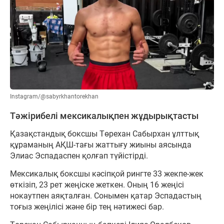
Instagram/@sabyrkhantorekhan
Тәжірибелі мексикалықпен жұдырықтасты
Қазақстандық боксшы Төрехан Сабырхан ұлттық
құраманың АҚШ-тағы жаттығу жиыны аясында
Элиас Эспадаспен қолғап түйістірді.
Мексикалық боксшы кәсіпқой рингте 33 жекпе-жек
өткізіп, 23 рет жеңіске жеткен. Оның 16 жеңісі
нокаутпен аяқталған. Сонымен қатар Эспадастың
тоғыз жеңілісі және бір тең нәтижесі бар.