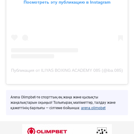
Посмотреть эту публикацию в Instagram
Публикация от ILIYAS BOXING ACADEMY 085 (@iba.085)
Arena Olimpbet-те спорттың ең жаңа және қызықты
жаңалықтарын оқыңыз! Толығырақ мәліметтер, талдау және
қажеттінің барлығы — сілтеме бойынша:
arena.olimpbet