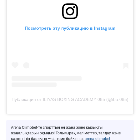
Посмотреть эту публикацию в Instagram
Публикация от ILIYAS BOXING ACADEMY 085 (@iba.085)
Arena Olimpbet-те спорттың ең жаңа және қызықты
жаңалықтарын оқыңыз! Толығырақ мәліметтер, талдау және
қажеттінің барлығы — сілтеме бойынша:
arena.olimpbet