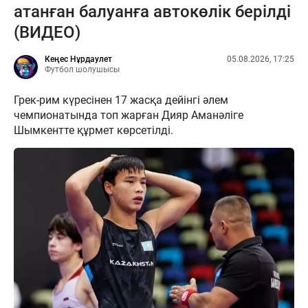
атанған балуанға автокөлік берілді
(ВИДЕО)
Кеңес Нұрдаулет
05.08.2026, 17:25
Футбол шолушысы
Грек-рим күресінен 17 жасқа дейінгі әлем
чемпионатында топ жарған Дияр Аманәліге
Шымкентте құрмет көрсетілді.