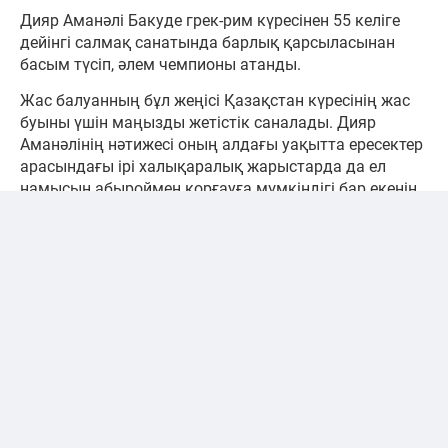
Дияр Аманәлі Бакуде грек-рим күресінен 55 келіге
дейінгі салмақ санатында барлық қарсыласынан
басым түсіп, әлем чемпионы атанды.
Жас балуанның бұл жеңісі Қазақстан күресінің жас
буыны үшін маңызды жетістік саналады. Дияр
Аманәлінің нәтижесі оның алдағы уақытта ересектер
арасындағы ірі халықаралық жарыстарда да ел
намысын абыроймен қорғауға мүмкіндігі бар екенін
көрсетті.