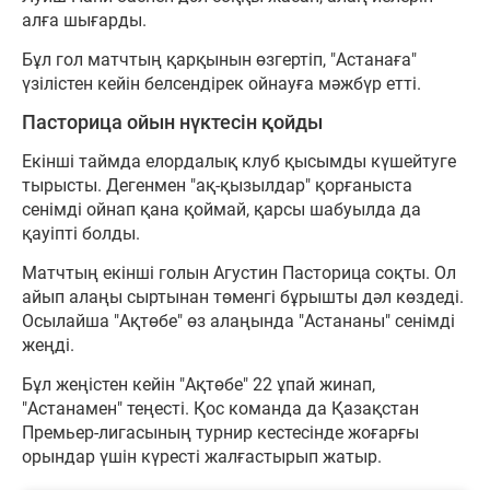
алға шығарды.
Бұл гол матчтың қарқынын өзгертіп, "Астанаға"
үзілістен кейін белсендірек ойнауға мәжбүр етті.
Пасторица ойын нүктесін қойды
Екінші таймда елордалық клуб қысымды күшейтуге
тырысты. Дегенмен "ақ-қызылдар" қорғаныста
сенімді ойнап қана қоймай, қарсы шабуылда да
қауіпті болды.
Матчтың екінші голын Агустин Пасторица соқты. Ол
айып алаңы сыртынан төменгі бұрышты дәл көздеді.
Осылайша "Ақтөбе" өз алаңында "Астананы" сенімді
жеңді.
Бұл жеңістен кейін "Ақтөбе" 22 ұпай жинап,
"Астанамен" теңесті. Қос команда да Қазақстан
Премьер-лигасының турнир кестесінде жоғарғы
орындар үшін күресті жалғастырып жатыр.