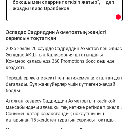
боксшымен спарринг өткізіп жатыр", – деп
жазды Ілияс Оралбеков.
Эспадас Садриддин Ахметовтың жеңісті
сериясын тоқтатқан
2025 жылы 20 сәуірде Садриддин Ахметов пен Элиас
Эспадас АҚШ-тың Калифорния штатындағы
Коммерс қаласында 360 Promotions бокс кешінде
кездесті.
Төрешілер жекпе-жекті тең нәтижемен аяқталған деп
бағалады. Бұл жанкүйерлер үшін күтпеген жағдай
болды.
Аталған кездесу Садриддин Ахметовтың кәсіпқой
мансабындағы алғашқы тең нәтиже ретінде тіркелді.
Сонымен қатар қазақстандық нокаутшының
қатарынан 15 жеңістен тұратын сериясы тоқтады.