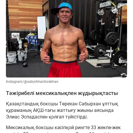
Instagram/@sabyrkhantorekhan
Тәжірибелі мексикалықпен жұдырықтасты
Қазақстандық боксшы Төрехан Сабырхан ұлттық
құраманың АҚШ-тағы жаттығу жиыны аясында
Элиас Эспадаспен қолғап түйістірді.
Мексикалық боксшы кәсіпқой рингте 33 жекпе-жек