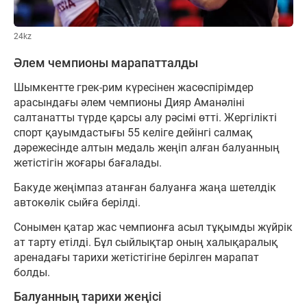
24kz
Әлем чемпионы марапатталды
Шымкентте грек-рим күресінен жасөспірімдер
арасындағы әлем чемпионы Дияр Аманәліні
салтанатты түрде қарсы алу рәсімі өтті. Жергілікті
спорт қауымдастығы 55 келіге дейінгі салмақ
дәрежесінде алтын медаль жеңіп алған балуанның
жетістігін жоғары бағалады.
Бакуде жеңімпаз атанған балуанға жаңа шетелдік
автокөлік сыйға берілді.
Сонымен қатар жас чемпионға асыл тұқымды жүйрік
ат тарту етілді. Бұл сыйлықтар оның халықаралық
аренадағы тарихи жетістігіне берілген марапат
болды.
Балуанның тарихи жеңісі