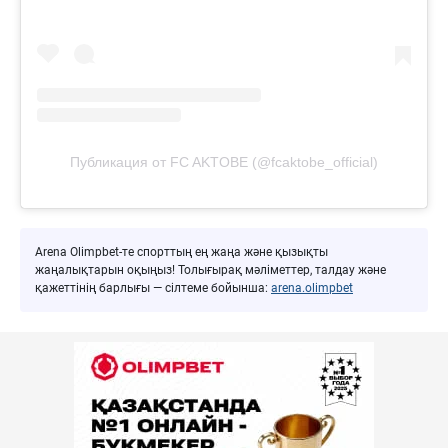
Публикация от FC AKTOBE (@fcaktobe_official)
Arena Olimpbet-те спорттың ең жаңа және қызықты
жаңалықтарын оқыңыз! Толығырақ мәліметтер, талдау және
қажеттінің барлығы — сілтеме бойынша:
arena.olimpbet