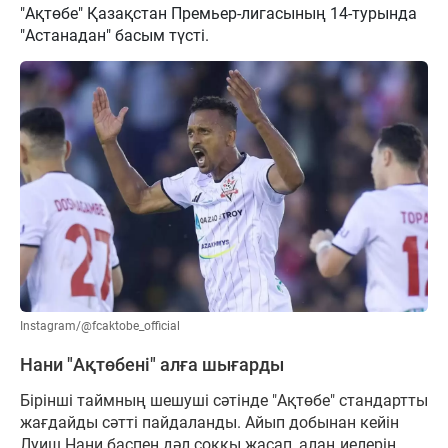
"Ақтөбе" Қазақстан Премьер-лигасының 14-турында
"Астанадан" басым түсті.
Instagram/@fcaktobe_official
Нани "Ақтөбені" алға шығарды
Бірінші таймның шешуші сәтінде "Ақтөбе" стандартты
жағдайды сәтті пайдаланды. Айып добынан кейін
Луиш Нани баспен дәл соққы жасап, алаң иелерін