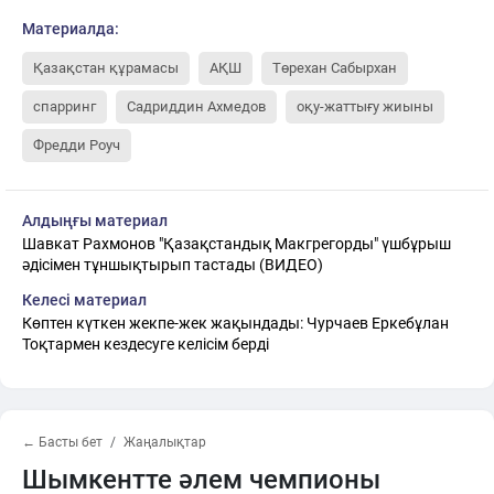
Материалда:
Қазақстан құрамасы
АҚШ
Төрехан Сабырхан
спарринг
Садриддин Ахмедов
оқу-жаттығу жиыны
Фредди Роуч
Алдыңғы материал
Шавкат Рахмонов "Қазақстандық Макгрегорды" үшбұрыш
әдісімен тұншықтырып тастады (ВИДЕО)
Келесі материал
Көптен күткен жекпе-жек жақындады: Чурчаев Еркебұлан
Тоқтармен кездесуге келісім берді
← Басты бет
Жаңалықтар
Шымкентте әлем чемпионы