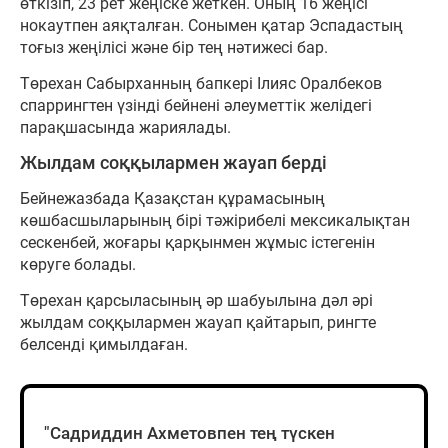
өткізіп, 23 рет жеңіске жеткен. Оның 16 жеңісі
нокаутпен аяқталған. Сонымен қатар Эспадастың
тоғыз жеңілісі және бір тең нәтижесі бар.
Төрехан Сабырханның бапкері Ілияс Оралбеков
спаррингтен үзінді бейнені әлеуметтік желідегі
парақшасында жариялады.
Жылдам соққылармен жауап берді
Бейнежазбада Қазақстан құрамасының
көшбасшыларының бірі тәжірибелі мексикалықтан
сескенбей, жоғары қарқынмен жұмыс істегенін
көруге болады.
Төрехан қарсыласының әр шабуылына дәл әрі
жылдам соққылармен жауап қайтарып, рингте
белсенді қимылдаған.
"Садриддин Ахметовпен тең түскен