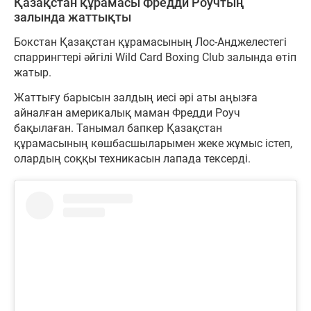
Қазақстан құрамасы Фредди Роучтың
залында жаттықты
Бокстан Қазақстан құрамасының Лос-Анджелестегі
спаррингтері әйгілі Wild Card Boxing Club залында өтіп
жатыр.
Жаттығу барысын залдың иесі әрі аты аңызға
айналған америкалық маман Фредди Роуч
бақылаған. Танымал бапкер Қазақстан
құрамасының көшбасшыларымен жеке жұмыс істеп,
олардың соққы техникасын лапада тексерді.