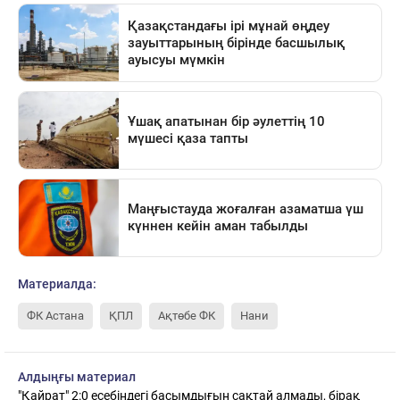
Материалда:
ФК Астана
ҚПЛ
Ақтөбе ФК
Нани
Алдыңғы материал
"Қайрат" 2:0 есебіндегі басымдығын сақтай алмады, бірақ