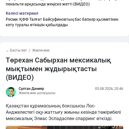
пенальти арқасында жеңіске жетті (ВИДЕО)
Келесі материал
Ресми: ҚФФ Талғат Байсуфиновтың бас бапкер қызметінен
кету туралы өтінішін қабылдады
← Басты бет
Жекпе-жек
Төрехан Сабырхан мексикалық
мықтымен жұдырықтасты
(ВИДЕО)
Сұлтан Данияр
05.08.2026, 20:46
Жекпе-жек шолушысы
Қазақстан құрамасының боксшысы Лос-
Анджелестегі оқу-жаттығу жиыны кезінде тәжірибелі
мексикалық Элиас Эспадаспен спарринг өткізді.