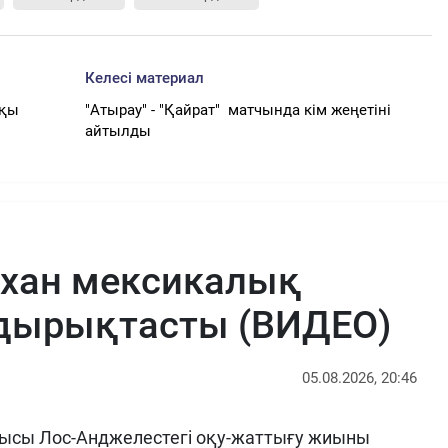
Келесі материал
ақы
"Атырау" - "Қайрат" матчында кім жеңетіні
айтылды
рхан мексикалық
ырықтасты (ВИДЕО)
05.08.2026, 20:46
ысы Лос-Анджелестегі оқу-жаттығу жиыны