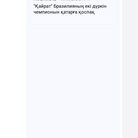
"Қайрат" Бразилияның екі дүркін
чемпионын қатарға қоспақ