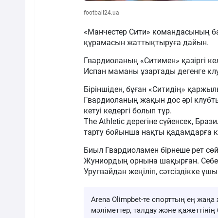
football24.ua
«Манчестер Сити» командасының ба
құрамасын жаттықтыруға дайын.
Гвардиоланың «Ситимен» қазіргі к
Испан маманы ұзартады дегенге кл
Біріншіден, бұған «Ситидің» қаржылы
Гвардиоланың жақын дос әрі клубт
кетуі кедергі болып тұр.
The Athletic дерегіне сүйенсек, Бр
тарту бойынша нақты қадамдарға 
Биыл Гвардиоламен бірнеше рет сөйл
Жуниордың орнына шақырған. Себе
Уругвайдан жеңіліп, сәтсіздікке ұш
Arena Olimpbet-те спорттың ең жа
мәліметтер, талдау және қажеттіні