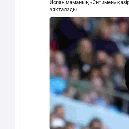
Испан маманың «Ситимен» қазі
аяқталады.