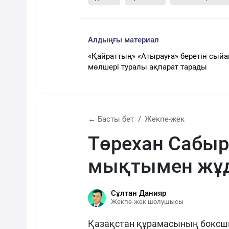
Алдыңғы материал
«Қайраттың» «Атырауға» беретін сый
мөлшері туралы ақпарат тарады
← Басты бет
Жекпе-жек
Төрехан Сабы
мықтымен жұд
Сұлтан Данияр
Жекпе-жек шолушысы
Қазақстан құрамасының боксш