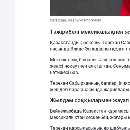
Instagram/@sabyrkhantorekhan
Тәжірибелі мексикалықпен 
Қазақстандық боксшы Төрехан Саб
аясында Элиас Эспадаспен қолғап тү
Мексикалық боксшы кәсіпқой рингте 
жеңісі нокаутпен аяқталған. Соныме
нәтижесі бар.
Төрехан Сабырханның бапкері Ілияс 
желідегі парақшасында жариялады
Жылдам соққылармен жауап 
Бейнежазбада Қазақстан құрамасы
мексикалықтан сескенбей, жоғары қ
Төрехан қарсыласының әр шабуылы