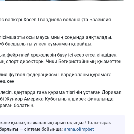
с бапкері Хосеп Гвардиола болашақта Бразилия
елісімшарты осы маусымның соңында аяқталады.
уб басшылығы үлкен күмәнмен қарайды.
қ фейр-плей ережелерін бұзу ісі әсер етсе, кіншіден,
ың спорт директоры Чики Бегиристайнның қызметтен
азилия футбол федерациясы Гвардиоланы құрамаға
көшкен.
есіп, қаңтарда ғана құрама тізгінін ұстаған Доривал
бі Жуниор Америка Кубогының ширек финалында
ыраған болатын.
ңа және қызықты жаңалықтарын оқыңыз! Толығырақ
ң барлығы — сілтеме бойынша:
arena.olimpbet