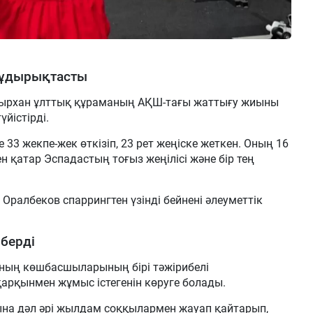
жұдырықтасты
ырхан ұлттық құраманың АҚШ-тағы жаттығу жиыны
йістірді.
33 жекпе-жек өткізіп, 23 рет жеңіске жеткен. Оның 16
н қатар Эспадастың тоғыз жеңілісі және бір тең
Оралбеков спаррингтен үзінді бейнені әлеуметтік
.
берді
ның көшбасшыларының бірі тәжірибелі
арқынмен жұмыс істегенін көруге болады.
на дәл әрі жылдам соққылармен жауап қайтарып,