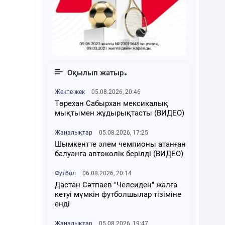
Оқылып жатыр
Жекпе-жек
05.08.2026, 20:46
Төрехан Сабырхан мексикалық
мықтымен жұдырықтасты (ВИДЕО)
Жаңалықтар
05.08.2026, 17:25
Шымкентте әлем чемпионы атанған
балуанға автокөлік берілді (ВИДЕО)
Футбол
06.08.2026, 20:14
Дастан Сәтпаев "Челсиден" жалға
кетуі мүмкін футболшылар тізіміне
енді
Жаңалықтар
05.08.2026, 19:47