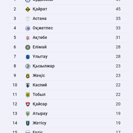
2
Қайрат
45
3
Астана
35
4
Оқжетпес
33
5
Ақтөбе
31
6
Елімай
28
7
Ұлытау
28
8
Қызылжар
23
9
Жеңіс
23
10
Каспий
22
11
Тобыл
22
12
Қайсар
20
13
Атырау
19
14
Жетісу
19
15
Ертіс
17