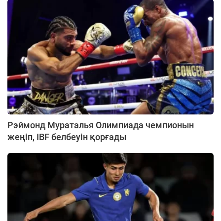
Рэймонд Мураталья Олимпиада чемпионын
жеңіп, IBF белбеуін қорғады