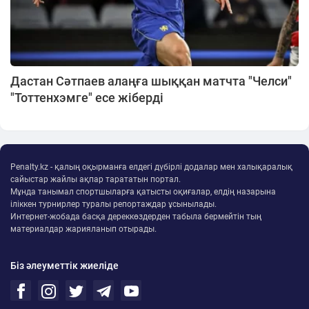
Дастан Сәтпаев алаңға шыққан матчта "Челси"
"Тоттенхэмге" есе жіберді
Penalty.kz - қалың оқырманға елдегі дүбірлі додалар мен халықаралық
сайыстар жайлы ақпар тарататын портал.
Мұнда танымал спортшыларға қатысты оқиғалар, елдің назарына
іліккен турнирлер туралы репортаждар ұсынылады.
Интернет-жобада басқа дереккөздерден табыла бермейтін тың
материалдар жарияланып отырады.
Біз әлеуметтік жиеліде