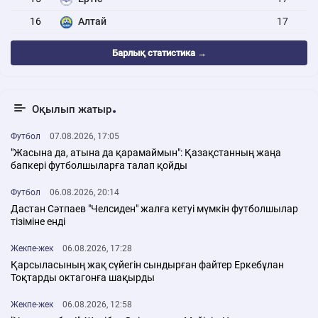
16
Алтай
17
Барлық статистика →
Оқылып жатыр
Футбол
07.08.2026, 17:05
"Жасына да, атына да қарамаймын": Қазақстанның жаңа
бапкері футболшыларға талап қойды
Футбол
06.08.2026, 20:14
Дастан Сәтпаев "Челсиден" жалға кетуі мүмкін футболшылар
тізіміне енді
Жекпе-жек
06.08.2026, 17:28
Қарсыласының жақ сүйегін сындырған файтер Еркебұлан
Тоқтарды октагонға шақырды
Жекпе-жек
06.08.2026, 12:58