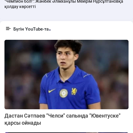
"Чемпион бол!": Жәнібек Әлімханұлы Мейірім Нұрсұлтановқа
қолдау көрсетті
Бүгін YouTube-та
Дастан Сәтпаев "Челси" сапында "Ювентуске"
қарсы ойнады