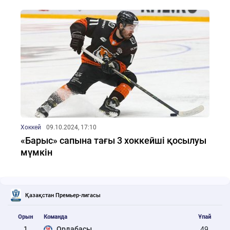
Хоккей
09.10.2024, 17:10
«Барыс» сапына тағы 3 хоккейші қосылуы
мүмкін
Қазақстан Премьер-лигасы
Орын
Команда
Ұпай
1
Ордабасы
49