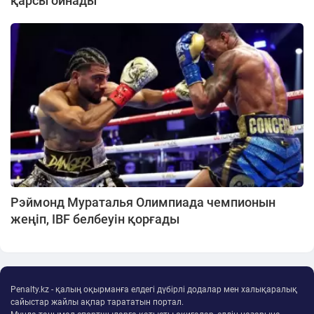
қарсы ойнады
Рэймонд Мураталья Олимпиада чемпионын
жеңіп, IBF белбеуін қорғады
Penalty.kz - қалың оқырманға елдегі дүбірлі додалар мен халықаралық
сайыстар жайлы ақпар тарататын портал.