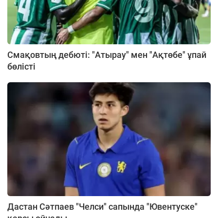
Смақовтың дебюті: "Атырау" мен "Ақтөбе" ұпай
бөлісті
Дастан Сәтпаев "Челси" сапында "Ювентуске"