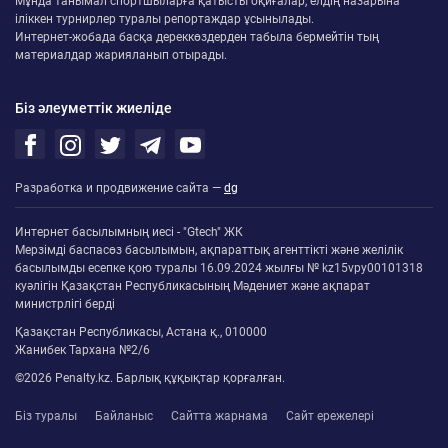
Мұнда танымал спортшыларға қатысты оқиғалар, елдің назарына
іліккен турнирлер туралы репортаждар ұсынылады.
Интернет-жобада басқа дереккөздерден табыла бермейтін тың
материалдар жарияланып отырады.
Біз әлеуметтік жиеліде
Разработка и продвижение сайта —
dg
Интернет басылымның иесі - "Gtech" ЖК
Мерзімді баспасөз басылымын, ақпараттық агенттікті және желілік
басылымды есепке қою туралы 16.09.2024 жылғы № kz15vpy00101318
куәлігін Қазақстан Республикасының Мәдениет және ақпарат
министрлігі берді
Қазақстан Республикасы, Астана қ., 010000
Жанибек Тархана №2/6
©2026 Penalty.kz. Барлық құқықтар қорғалған.
Біз туралы
Байланыс
Сайтта жарнама
Сайт ережелері