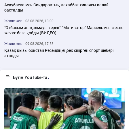
Асаубаева мен Синдаровтың махаббат хикаясы қалай
басталды
Жекпе-жек
08.08.2026, 13:00
"Отбасым аш қалмауы керек": "Мотиватор" Марсельмен жекпе-
жекке баға қойды (ВИДЕО)
Жекпе-жек
09.08.2026, 17:58
Қазақ қызы бокстан Ресейдің еңбек сіңірген спорт шебері
атанды
Бүгін YouTube-та