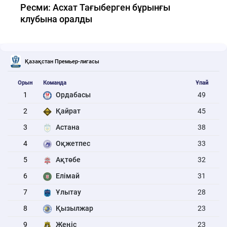
Ресми: Асхат Тағыберген бұрынғы
клубына оралды
Қазақстан Премьер-лигасы
Орын
Команда
Ұпай
1
Ордабасы
49
2
Қайрат
45
3
Астана
38
4
Оқжетпес
33
5
Ақтөбе
32
6
Елімай
31
7
Ұлытау
28
8
Қызылжар
23
9
Жеңіс
23