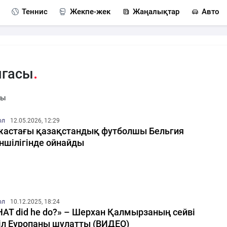
Теннис
Жекпе-жек
Жаңалықтар
Авто
игасы
сы
ол
12.05.2026, 12:29
жастағы қазақстандық футболшы Бельгия
іншілігінде ойнайды
ол
10.12.2025, 18:24
AT did he do?» – Шерхан Қалмырзаның сейві
іл Еуропаны шулатты (ВИДЕО)