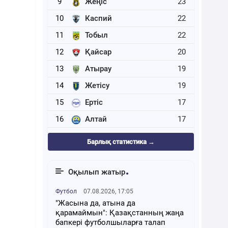
9
Жеңіс
23
10
Каспий
22
11
Тобыл
22
12
Қайсар
20
13
Атырау
19
14
Жетісу
19
15
Ертіс
17
16
Алтай
17
Барлық статистика →
Оқылып жатыр
Футбол
07.08.2026, 17:05
"Жасына да, атына да
қарамаймын": Қазақстанның жаңа
бапкері футболшыларға талап