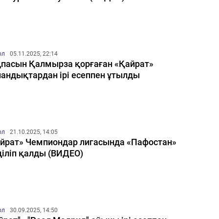
ол
05.11.2025, 22:14
пасын Қалмырза қорғаған «Қайрат»
андықтардан ірі есеппен ұтылды
ол
21.10.2025, 14:05
йрат» Чемпиондар лигасында «Пафостан»
іліп қалды (ВИДЕО)
ол
30.09.2025, 14:50