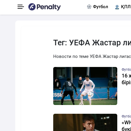
Футбол
ҚПЛ
Тег: УЕФА Жастар л
Новости по теме УЕФА Жастар лига
Футб
16 
бір
Футб
«WH
бүк