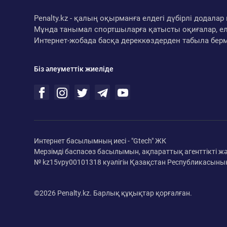
Penalty.kz - қалың оқырманға елдегі дүбірлі додал
Мұнда танымал спортшыларға қатысты оқиғалар, ел
Интернет-жобада басқа дереккөздерден табыла бер
Біз әлеуметтік жиеліде
Интернет басылымның иесі - "Gtech" ЖК
Мерзімді баспасөз басылымын, ақпараттық агенттікті ж
№ kz15vpy00101318 куәлігін Қазақстан Республикасының
©2026 Penalty.kz. Барлық құқықтар қорғалған.