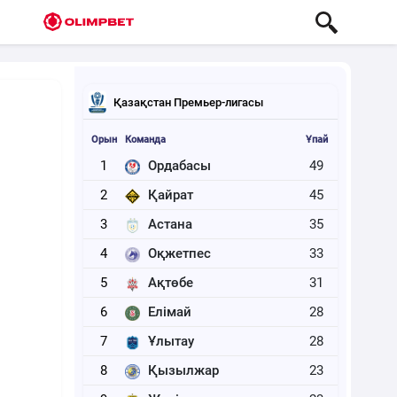
Қазақстан Премьер-лигасы
Орын
Команда
Ұпай
1
Ордабасы
49
2
Қайрат
45
3
Астана
35
4
Оқжетпес
33
5
Ақтөбе
31
6
Елімай
28
7
Ұлытау
28
8
Қызылжар
23