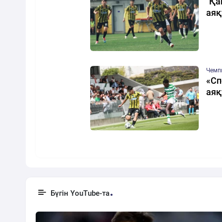
"Қа
ая
Чемп
«Сп
ая
Бүгін YouTube-та