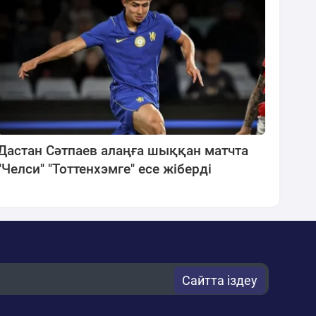
Дастан Сәтпаев алаңға шыққан матчта
"Челси" "Тоттенхэмге" есе жіберді
Сайтта іздеу