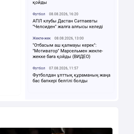
қойды
Футбол
08.08.2026, 16:20
АПЛ клубы Дастан Сәтпаевты
"Челсиден" жалға алғысы келеді
Жекпе-жек
08.08.2026, 13:00
"Отбасым аш қалмауы керек":
"Мотиватор" Марсельмен жекпе-
жекке баға қойды (ВИДЕО)
Футбол
07.08.2026, 11:57
Футболдан ұлттық құраманың жаңа
бас бапкері белгілі болды