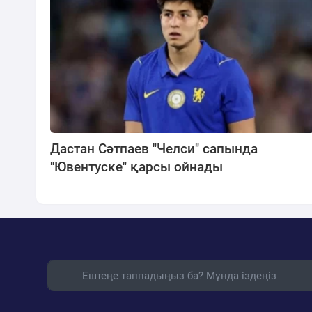
Дастан Сәтпаев "Челси" сапында
"Ювентуске" қарсы ойнады