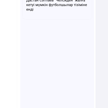
Дастан Сәтпаев "Челсиден" жалға
кетуі мүмкін футболшылар тізіміне
енді