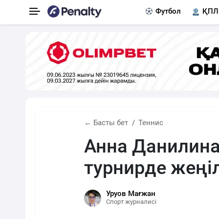
Футбол
ҚПЛ
← Басты бет
Теннис
Анна Данилина
турнирде жеңі
Уруов Мағжан
Спорт журналисі