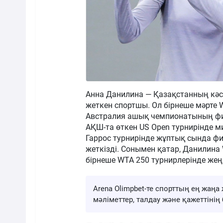
Анна Данилина — Қазақстанның кәсі
жеткен спортшы. Ол бірнеше мәрте 
Австралия ашық чемпионатының фи
АҚШ-та өткен US Open турнирінде 
Гаррос турнирінде жұптық сында фин
жеткізді. Сонымен қатар, Данилина
бірнеше WTA 250 турнирлерінде жеңі
Arena Olimpbet-те спорттың ең жа
мәліметтер, талдау және қажеттіні