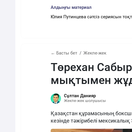
Алдыңғы материал
Юлия Путинцева сәтсіз сериясын тоқ
← Басты бет
Жекпе-жек
Төрехан Сабы
мықтымен жұд
Сұлтан Данияр
Жекпе-жек шолушысы
Қазақстан құрамасының боксш
кезінде тәжірибелі мексикалық 