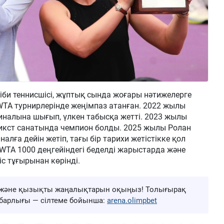
би теннисшісі, жұптық сында жоғары нәтижелерге
WTA турнирлерінде жеңімпаз атанған. 2022 жылы
налына шығып, үлкен табысқа жетті. 2023 жылы
микст санатында чемпион болды. 2025 жылы Ролан
алға дейін жетіп, тағы бір тарихи жетістікке қол
 WTA 1000 деңгейіндегі беделді жарыстарда және
с тұғырынан көрінді.
ңа және қызықты жаңалықтарын оқыңыз! Толығырақ
ң барлығы — сілтеме бойынша:
arena.olimpbet