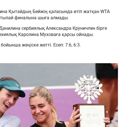
ина Қытайдың Бейжің қаласында өтіп жатқан WTA
артылай финалына шыға алмады.
анилина сербиялық Александра Круничпен бірге
ехиялық Каролина Муховаға қарсы ойнады.
ойынша жеңіске жетті. Есеп: 7:6, 6:3.