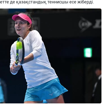
етте де қазақстандық теннисшы есе жіберді.