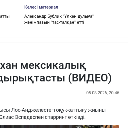
Келесі материал
татты
Александр Бублик "Үлкен дулыға"
жеңімпазын "тас-талқан" етті
рхан мексикалық
ырықтасты (ВИДЕО)
05.08.2026, 20:46
ысы Лос-Анджелестегі оқу-жаттығу жиыны
Элиас Эспадаспен спарринг өткізді.