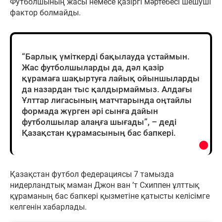
Футболшының жасы немесе қазіргі мәртебесі шешуші
фактор болмайды.
“Барлық үміткерді бақылауда ұстаймын.
Жас футболшыларды да, дәл қазір
құрамаға шақыртуға лайық ойыншыларды
да назардан тыс қалдырмаймыз. Алдағы
Ұлттар лигасының матчтарында оңтайлы
формада жүрген әрі сынға дайын
футболшылар алаңға шығады”, – деді
Қазақстан құрамасының бас бапкері.
Қазақстан футбол федерациясы 7 тамызда
нидерландтық маман Джон ван ’т Схиппен ұлттық
құраманың бас бапкері қызметіне қатысты келісімге
келгенін хабарлады.