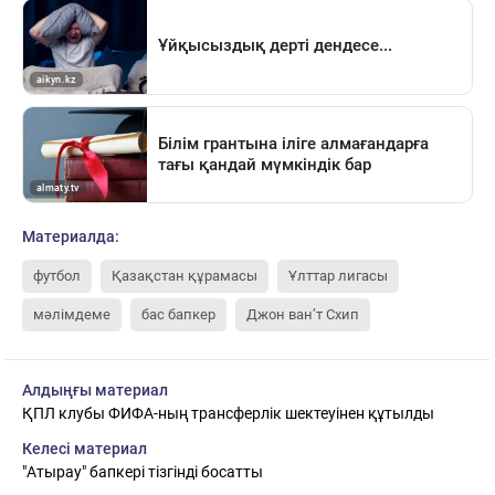
Материалда:
футбол
Қазақстан құрамасы
Ұлттар лигасы
мәлімдеме
бас бапкер
Джон ван’т Схип
Алдыңғы материал
ҚПЛ клубы ФИФА-ның трансферлік шектеуінен құтылды
Келесі материал
"Атырау" бапкері тізгінді босатты