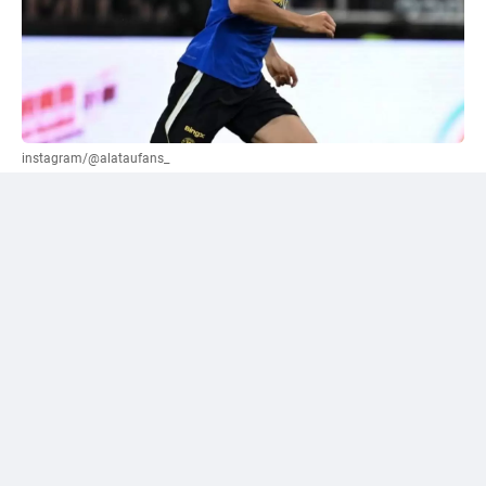
instagram/@alataufans_
Сәтпаевқа қатысты "жалға беру" нұсқасы
ұсынылды
Әлеуметтік желі қолданушыларының бірі Уилл
Рейнерден трансферлік терезе жабылғанға дейін
"Челси" кіммен қоштасуы керек екенін сұрады.
Журналист өз жауабында лондондық клуб сатуы
немесе уақытша басқа командаға жіберуі қажет деп
есептейтін футболшылардың тізімін жариялады. Сол
тізімге Дастан Сәтпаев та енген.
Рейнер жас шабуылшының аты-жөнінің тұсына
"жалға беру" деген нұсқаны көрсеткен. Бұл —