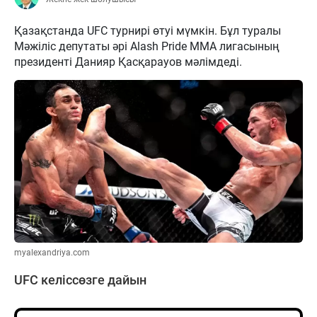
Қазақстанда UFC турнирі өтуі мүмкін. Бұл туралы
Мәжіліс депутаты әрі Alash Pride ММА лигасының
президенті Данияр Қасқарауов мәлімдеді.
myalexandriya.com
UFC келіссөзге дайын