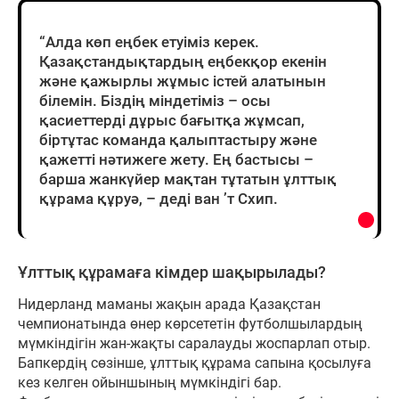
“Алда көп еңбек етуіміз керек.
Қазақстандықтардың еңбекқор екенін
және қажырлы жұмыс істей алатынын
білемін. Біздің міндетіміз – осы
қасиеттерді дұрыс бағытқа жұмсап,
біртұтас команда қалыптастыру және
қажетті нәтижеге жету. Ең бастысы –
барша жанкүйер мақтан тұтатын ұлттық
құрама құруә, – деді ван ’т Схип.
Ұлттық құрамаға кімдер шақырылады?
Нидерланд маманы жақын арада Қазақстан
чемпионатында өнер көрсететін футболшылардың
мүмкіндігін жан-жақты саралауды жоспарлап отыр.
Бапкердің сөзінше, ұлттық құрама сапына қосылуға
кез келген ойыншының мүмкіндігі бар.