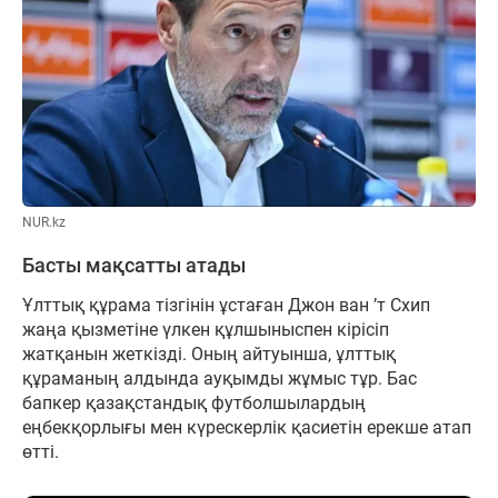
NUR.kz
Басты мақсатты атады
Ұлттық құрама тізгінін ұстаған Джон ван ’т Схип
жаңа қызметіне үлкен құлшыныспен кірісіп
жатқанын жеткізді. Оның айтуынша, ұлттық
құраманың алдында ауқымды жұмыс тұр. Бас
бапкер қазақстандық футболшылардың
еңбекқорлығы мен күрескерлік қасиетін ерекше атап
өтті.