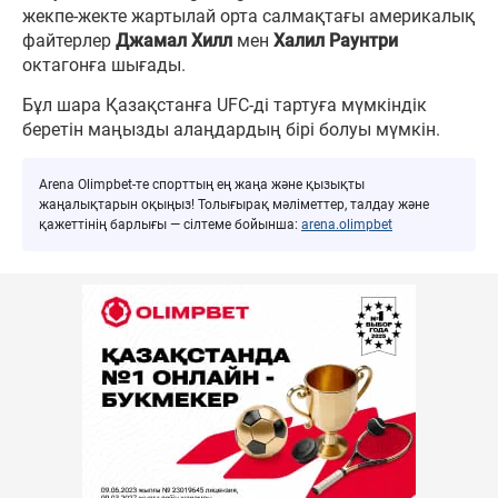
жекпе-жекте жартылай орта салмақтағы америкалық
файтерлер
Джамал Хилл
мен
Халил Раунтри
октагонға шығады.
Бұл шара Қазақстанға UFC-ді тартуға мүмкіндік
беретін маңызды алаңдардың бірі болуы мүмкін.
Arena Olimpbet-те спорттың ең жаңа және қызықты
жаңалықтарын оқыңыз! Толығырақ мәліметтер, талдау және
қажеттінің барлығы — сілтеме бойынша:
arena.olimpbet