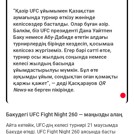
“Қазір UFC ұйымымен Қазақстан
аумағында турнир өткізу жөнінде
келіссөздер басталды. Олар бұған әзір.
Бәлкім, біз UFC президенті Дана Уайтпен
Баку немесе Абу-Дабиде өтетін алдағы
турнирлердің бірінде кездесіп, қосымша
келіссөз жүргіземіз. Егер бәрі сәтті өтсе,
турнир осы жылдың соңында немесе
келесі жылдың басында
ұйымдастырылуы мүмкін. Бұл өте
ауқымды ұйым, сондықтан оған қомақты
қаржы қажет”, — деді Қасқарауов
QR
News
-ке берген пікірінде.
Бакудегі UFC Fight Night 260 — маңызды алаң
Айта кетейік, UFC-дің келесі турнирі 21 маусымда
Бакуде өтеді. UFC Fight Night 260 аясында басты