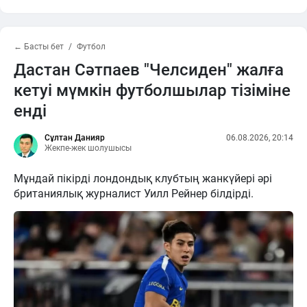
← Басты бет
Футбол
Дастан Сәтпаев "Челсиден" жалға
кетуі мүмкін футболшылар тізіміне
енді
Сұлтан Данияр
06.08.2026, 20:14
Жекпе-жек шолушысы
Мұндай пікірді лондондық клубтың жанкүйері әрі
британиялық журналист Уилл Рейнер білдірді.