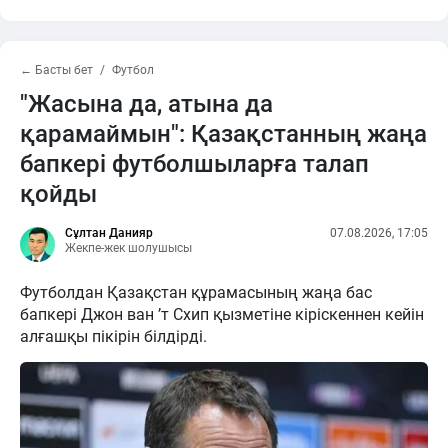
← Басты бет
Футбол
"Жасына да, атына да
қарамаймын": Қазақстанның жаңа
бапкері футболшыларға талап
қойды
Сұлтан Данияр
07.08.2026, 17:05
Жекпе-жек шолушысы
Футболдан Қазақстан құрамасының жаңа бас
бапкері Джон ван ’т Схип қызметіне кіріскеннен кейін
алғашқы пікірін білдірді.