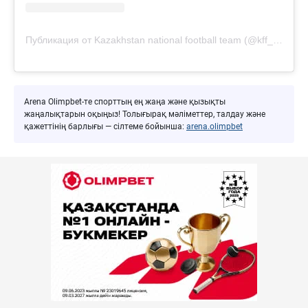
Публикация от Kazakhstan national football team (@kff_team)
Arena Olimpbet-те спорттың ең жаңа және қызықты
жаңалықтарын оқыңыз! Толығырақ мәліметтер, талдау және
қажеттінің барлығы — сілтеме бойынша:
arena.olimpbet