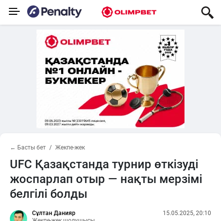
← Басты бет
Жекпе-жек
UFC Қазақстанда турнир өткізуді
жоспарлап отыр — нақты мерзімі
белгілі болды
Сұлтан Данияр
15.05.2025, 20:10
Жекпе-жек шолушысы