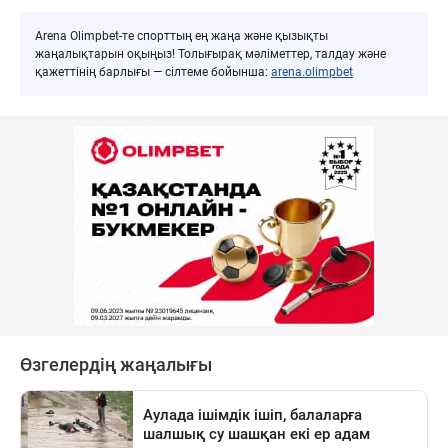
Arena Olimpbet-те спорттың ең жаңа және қызықты
жаңалықтарын оқыңыз! Толығырақ мәліметтер, талдау және
қажеттінің барлығы — сілтеме бойынша:
arena.olimpbet