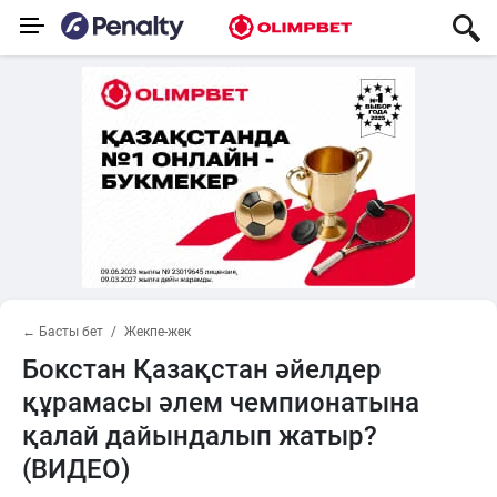
← Басты бет
Жекпе-жек
Бокстан Қазақстан әйелдер
құрамасы әлем чемпионатына
қалай дайындалып жатыр?
(ВИДЕО)