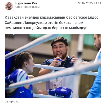
Нұрғалиева Сая
30.07.2025, 21:01
Спорт шолушысы
Қазақстан әйелдер құрамасының бас бапкері Елдос
Сайдалин Ливерпульде өтетін бокстан әлем
чемпионатына дайындық барысын мәлімдеді.
olympic.kz