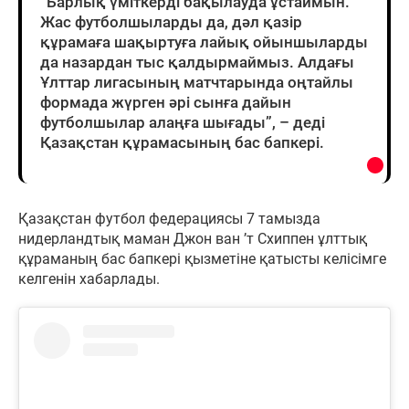
“Барлық үміткерді бақылауда ұстаймын.
Жас футболшыларды да, дәл қазір
құрамаға шақыртуға лайық ойыншыларды
да назардан тыс қалдырмаймыз. Алдағы
Ұлттар лигасының матчтарында оңтайлы
формада жүрген әрі сынға дайын
футболшылар алаңға шығады”, – деді
Қазақстан құрамасының бас бапкері.
Қазақстан футбол федерациясы 7 тамызда
нидерландтық маман Джон ван ’т Схиппен ұлттық
құраманың бас бапкері қызметіне қатысты келісімге
келгенін хабарлады.