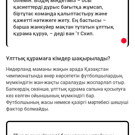
білемін. Біздің міндетіміз – осы
қасиеттерді дұрыс бағытқа жұмсап,
біртұтас команда қалыптастыру және
қажетті нәтижеге жету. Ең бастысы –
барша жанкүйер мақтан тұтатын ұлттық
құрама құруә, – деді ван ’т Схип.
Ұлттық құрамаға кімдер шақырылады?
Нидерланд маманы жақын арада Қазақстан
чемпионатында өнер көрсететін футболшылардың
мүмкіндігін жан-жақты саралауды жоспарлап отыр.
Бапкердің сөзінше, ұлттық құрама сапына қосылуға
кез келген ойыншының мүмкіндігі бар.
Футболшының жасы немесе қазіргі мәртебесі шешуші
фактор болмайды.