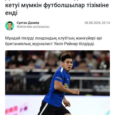
кетуі мүмкін футболшылар тізіміне
енді
Сұлтан Данияр
06.08.2026, 20:14
Жекпе-жек шолушысы
Мұндай пікірді лондондық клубтың жанкүйері әрі
британиялық журналист Уилл Рейнер білдірді.