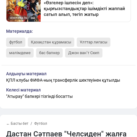
Материалда:
футбол
Қазақстан құрамасы
Ұлттар лигасы
мәлімдеме
бас бапкер
Джон ван’т Схип
Алдыңғы материал
ҚПЛ клубы ФИФА-ның трансферлік шектеуінен құтылды
Келесі материал
"Атырау" бапкері тізгінді босатты
← Басты бет
Футбол
Дастан Сәтпаев "Челсиден" жалға