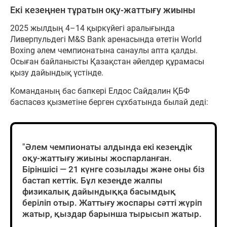
Екі кезеңнен тұратын оқу-жаттығу жиыны
2025 жылдың 4–14 қыркүйегі аралығында
Ливерпульдегі M&S Bank аренасында өтетін World
Boxing әлем чемпионатына санаулы апта қалды.
Осыған байланысты Қазақстан әйелдер құрамасы
қызу дайындық үстінде.
Команданың бас бапкері Елдос Сайдалин ҚБФ
баспасөз қызметіне берген сұхбатында былай деді:
"Әлем чемпионаты алдында екі кезеңдік
оқу-жаттығу жиыны жоспарланған.
Біріншісі — 21 күнге созылады және оны біз
бастап кеттік. Бұл кезеңде жалпы
физикалық дайындыққа басымдық
беріліп отыр. Жаттығу жоспары сәтті жүріп
жатыр, қыздар барынша тырысып жатыр.