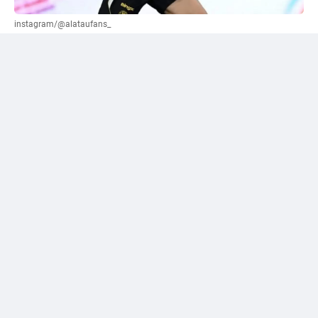
instagram/@alataufans_
Сәтпаевқа қатысты "жалға беру" нұсқасы
ұсынылды
Әлеуметтік желі қолданушыларының бірі Уилл
Рейнерден трансферлік терезе жабылғанға дейін
"Челси" кіммен қоштасуы керек екенін сұрады.
Журналист өз жауабында лондондық клуб сатуы
немесе уақытша басқа командаға жіберуі қажет деп
есептейтін футболшылардың тізімін жариялады. Сол
тізімге Дастан Сәтпаев та енген.
Рейнер жас шабуылшының аты-жөнінің тұсына
"жалға беру" деген нұсқаны көрсеткен. Бұл —
журналистің жеке пікірі, ал "Челси" тарапынан
Сәтпаевтың болашағына қатысты әзірге ресми
мәлімдеме жасалған жоқ.
Сәтпаев қашан ресми түрде "Челси" ойыншысы