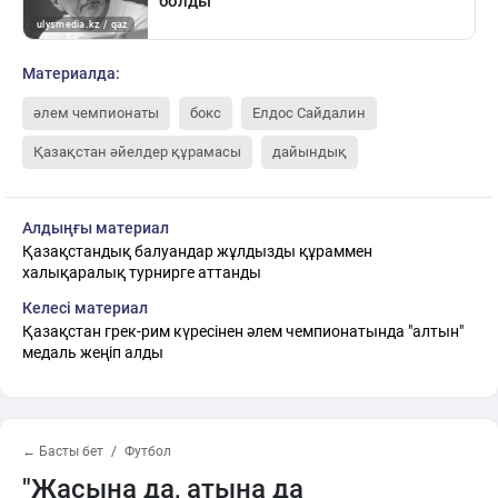
Материалда:
әлем чемпионаты
бокс
Елдос Сайдалин
Қазақстан әйелдер құрамасы
дайындық
Алдыңғы материал
Қазақстандық балуандар жұлдызды құраммен
халықаралық турнирге аттанды
Келесі материал
Қазақстан грек-рим күресінен әлем чемпионатында "алтын"
медаль жеңіп алды
← Басты бет
Футбол
"Жасына да, атына да