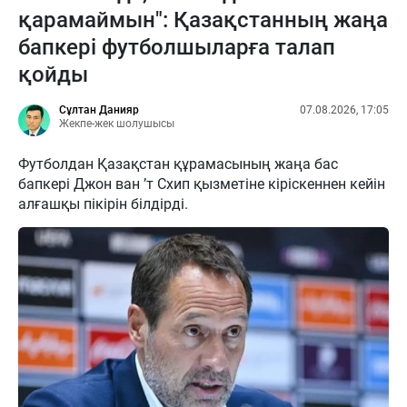
қарамаймын": Қазақстанның жаңа
бапкері футболшыларға талап
қойды
Сұлтан Данияр
07.08.2026, 17:05
Жекпе-жек шолушысы
Футболдан Қазақстан құрамасының жаңа бас
бапкері Джон ван ’т Схип қызметіне кіріскеннен кейін
алғашқы пікірін білдірді.