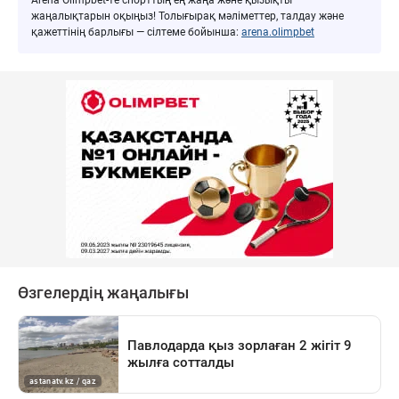
Arena Olimpbet-те спорттың ең жаңа және қызықты
жаңалықтарын оқыңыз! Толығырақ мәліметтер, талдау және
қажеттінің барлығы — сілтеме бойынша:
arena.olimpbet