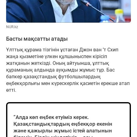
NUR.kz
Басты мақсатты атады
Ұлттық құрама тізгінін ұстаған Джон ван ’т Схип
жаңа қызметіне үлкен құлшыныспен кірісіп
жатқанын жеткізді. Оның айтуынша, ұлттық
құраманың алдында ауқымды жұмыс тұр. Бас
бапкер қазақстандық футболшылардың
еңбекқорлығы мен күрескерлік қасиетін ерекше атап
өтті.
“Алда көп еңбек етуіміз керек.
Қазақстандықтардың еңбекқор екенін
және қажырлы жұмыс істей алатынын