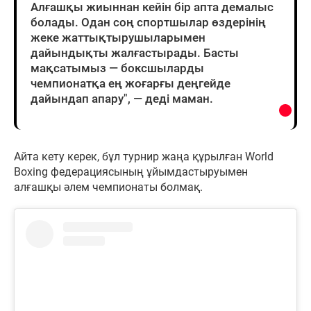
Алғашқы жиыннан кейін бір апта демалыс
болады. Одан соң спортшылар өздерінің
жеке жаттықтырушыларымен
дайындықты жалғастырады. Басты
мақсатымыз — боксшыларды
чемпионатқа ең жоғарғы деңгейде
дайындап апару", — деді маман.
Айта кету керек, бұл турнир жаңа құрылған World
Boxing федерациясының ұйымдастыруымен
алғашқы әлем чемпионаты болмақ.