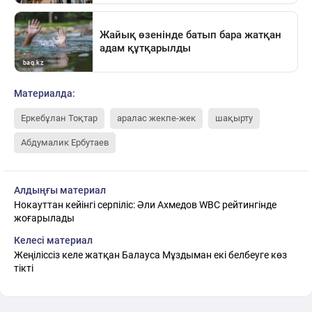
Материалда:
Еркебұлан Тоқтар
аралас жекпе-жек
шақырту
Абдумалик Ербутаев
Алдыңғы материал
Нокауттан кейінгі серпіліс: Әли Ахмедов WBC рейтингінде
жоғарылады
Келесі материал
Жеңіліссіз келе жатқан Балауса Мұздыман екі белбеуге көз
тікті