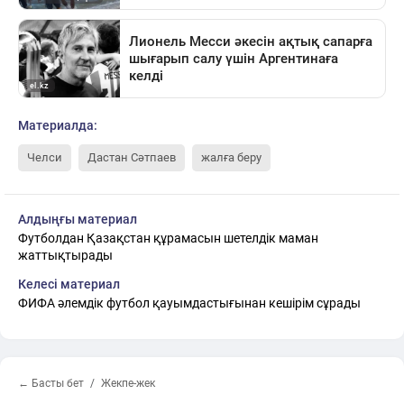
Материалда:
Челси
Дастан Сәтпаев
жалға беру
Алдыңғы материал
Футболдан Қазақстан құрамасын шетелдік маман
жаттықтырады
Келесі материал
ФИФА әлемдік футбол қауымдастығынан кешірім сұрады
← Басты бет
Жекпе-жек