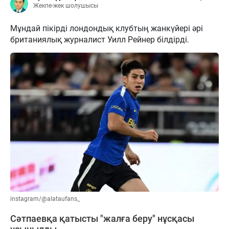
Жекпе-жек шолушысы
Мұндай пікірді лондондық клубтың жанкүйері әрі
британиялық журналист Уилл Рейнер білдірді.
instagram/@alataufans_
Сәтпаевқа қатысты "жалға беру" нұсқасы