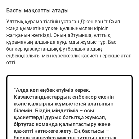
Басты мақсатты атады
Ұлттық құрама тізгінін ұстаған Джон ван ’т Схип
жаңа қызметіне үлкен құлшыныспен кірісіп
жатқанын жеткізді. Оның айтуынша, ұлттық
құраманың алдында ауқымды жұмыс тұр. Бас
бапкер қазақстандық футболшылардың
еңбекқорлығы мен күрескерлік қасиетін ерекше атап
өтті.
“Алда көп еңбек етуіміз керек.
Қазақстандықтардың еңбекқор екенін
және қажырлы жұмыс істей алатынын
білемін. Біздің міндетіміз – осы
қасиеттерді дұрыс бағытқа жұмсап,
біртұтас команда қалыптастыру және
қажетті нәтижеге жету. Ең бастысы –
барша жанкүйер мақтан тұтатын ұлттық