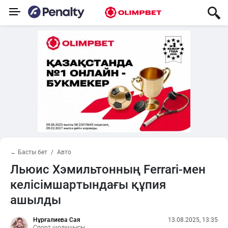
← Басты бет
Авто
Льюис Хэмильтонның Ferrari-мен
келісімшартындағы құпия
ашылды
Нұрғалиева Сая
13.08.2025, 13:35
Спорт шолушысы