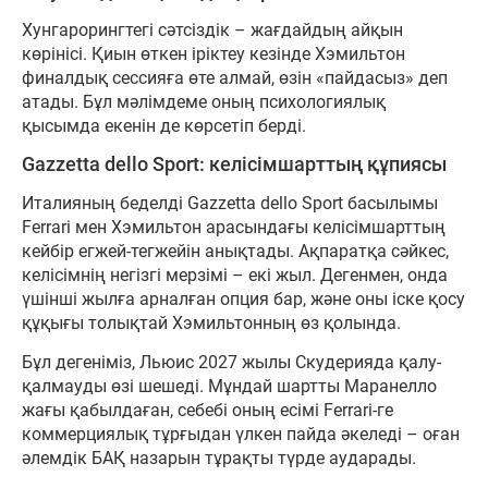
Хунгарорингтегі сәтсіздік – жағдайдың айқын
көрінісі. Қиын өткен іріктеу кезінде Хэмильтон
финалдық сессияға өте алмай, өзін «пайдасыз» деп
атады. Бұл мәлімдеме оның психологиялық
қысымда екенін де көрсетіп берді.
Gazzetta dello Sport: келісімшарттың құпиясы
Италияның беделді Gazzetta dello Sport басылымы
Ferrari мен Хэмильтон арасындағы келісімшарттың
кейбір егжей-тегжейін анықтады. Ақпаратқа сәйкес,
келісімнің негізгі мерзімі – екі жыл. Дегенмен, онда
үшінші жылға арналған опция бар, және оны іске қосу
құқығы толықтай Хэмильтонның өз қолында.
Бұл дегеніміз, Льюис 2027 жылы Скудерияда қалу-
қалмауды өзі шешеді. Мұндай шартты Маранелло
жағы қабылдаған, себебі оның есімі Ferrari-ге
коммерциялық тұрғыдан үлкен пайда әкеледі – оған
әлемдік БАҚ назарын тұрақты түрде аударады.