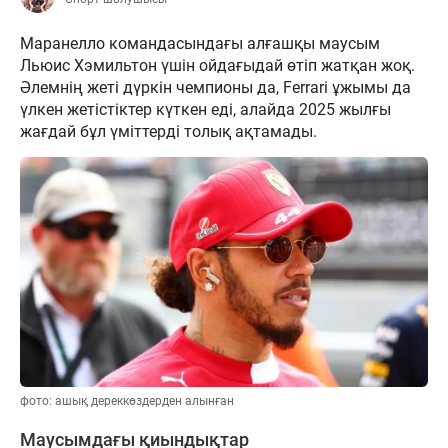
Маранелло командасындағы алғашқы маусым
Льюис Хэмильтон үшін ойдағыдай өтіп жатқан жоқ.
Әлемнің жеті дүркін чемпионы да, Ferrari ұжымы да
үлкен жетістіктер күткен еді, алайда 2025 жылғы
жағдай бұл үміттерді толық ақтамады.
фото: ашық дереккөздерден алынған
Маусымдағы қиындықтар