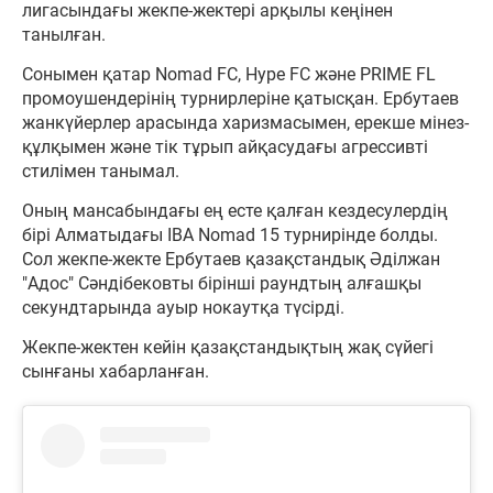
лигасындағы жекпе-жектері арқылы кеңінен
танылған.
Сонымен қатар Nomad FC, Hype FC және PRIME FL
промоушендерінің турнирлеріне қатысқан. Ербутаев
жанкүйерлер арасында харизмасымен, ерекше мінез-
құлқымен және тік тұрып айқасудағы агрессивті
стилімен танымал.
Оның мансабындағы ең есте қалған кездесулердің
бірі Алматыдағы IBA Nomad 15 турнирінде болды.
Сол жекпе-жекте Ербутаев қазақстандық Әділжан
"Адос" Сәндібековты бірінші раундтың алғашқы
секундтарында ауыр нокаутқа түсірді.
Жекпе-жектен кейін қазақстандықтың жақ сүйегі
сынғаны хабарланған.