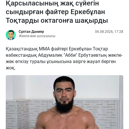
Қарсыласының жақ сүйегін
сындырған файтер Еркебұлан
Тоқтарды октагонға шақырды
Сұлтан Данияр
06.08.2026, 17:28
Жекпе-жек шолушысы
Қазақстандық ММА файтері Еркебұлан Тоқтар
өзбекстандық Абдумалик "Абби" Ербутаевтың жекпе-
жек өткізу туралы ұсынысына әзірге жауап берген
жоқ.