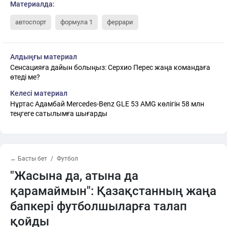
Материалда:
автоспорт
формула 1
феррари
Алдыңғы материал
Сенсацияға дайын болыңыз: Серхио Перес жаңа командаға
өтеді ме?
Келесі материал
Нұртас Адамбай Mercedes-Benz GLE 53 AMG көлігін 58 млн
теңгеге сатылымға шығарды
← Басты бет
Футбол
"Жасына да, атына да
қарамаймын": Қазақстанның жаңа
бапкері футболшыларға талап
қойды