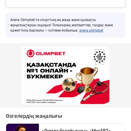
Arena Olimpbet-те спорттың ең жаңа және қызықты
жаңалықтарын оқыңыз! Толығырақ мәліметтер, талдау және
қажеттінің барлығы — сілтеме бойынша:
arena.olimpbet