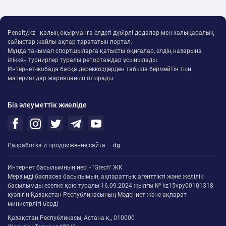
Penalty.kz - қалың оқырманға елдегі дүбірлі додалар мен халықаралық
сайыстар жайлы ақпар тарататын портал.
Мұнда танымал спортшыларға қатысты оқиғалар, елдің назарына
іліккен турнирлер туралы репортаждар ұсынылады.
Интернет-жобада басқа дереккөздерден табыла бермейтін тың
материалдар жарияланып отырады.
Біз әлеуметтік жиеліде
Разработка и продвижение сайта —
dg
Интернет басылымның иесі - "Gtech" ЖК
Мерзімді баспасөз басылымын, ақпараттық агенттікті және желілік
басылымды есепке қою туралы 16.09.2024 жылғы № kz15vpy00101318
куәлігін Қазақстан Республикасының Мәдениет және ақпарат
министрлігі берді
Қазақстан Республикасы, Астана қ., 010000