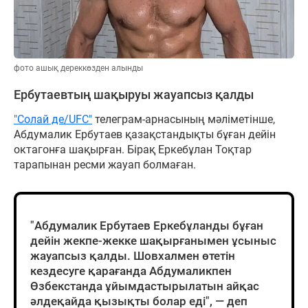
фото ашық дереккөзден алынды
Ербутаевтың шақыруы жауапсыз қалды
"Солай де/UFC"
телеграм-арнасының мәліметінше,
Абдумалик Ербутаев қазақстандықты бұған дейін
октагонға шақырған. Бірақ Еркебұлан Тоқтар
тарапынан ресми жауап болмаған.
"Абдумалик Ербутаев Еркебұланды бұған
дейін жекпе-жекке шақырғанымен ұсыныс
жауапсыз қалды. Шовхалмен өтетін
кездесуге қарағанда Абдумаликпен
Өзбекстанда ұйымдастырылатын айқас
әлдеқайда қызықты болар еді", — деп