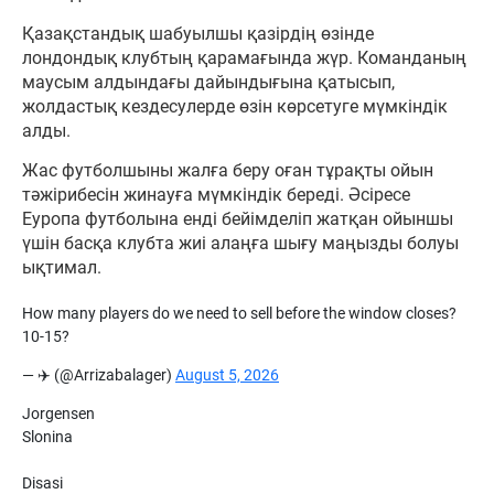
Қазақстандық шабуылшы қазірдің өзінде
лондондық клубтың қарамағында жүр. Команданың
маусым алдындағы дайындығына қатысып,
жолдастық кездесулерде өзін көрсетуге мүмкіндік
алды.
Жас футболшыны жалға беру оған тұрақты ойын
тәжірибесін жинауға мүмкіндік береді. Әсіресе
Еуропа футболына енді бейімделіп жатқан ойыншы
үшін басқа клубта жиі алаңға шығу маңызды болуы
ықтимал.
How many players do we need to sell before the window closes?
10-15?
— ✈️ (@Arrizabalager)
August 5, 2026
Jorgensen
Slonina
Disasi