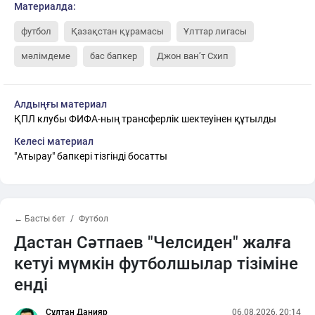
Материалда:
футбол
Қазақстан құрамасы
Ұлттар лигасы
мәлімдеме
бас бапкер
Джон ван’т Схип
Алдыңғы материал
ҚПЛ клубы ФИФА-ның трансферлік шектеуінен құтылды
Келесі материал
"Атырау" бапкері тізгінді босатты
← Басты бет
Футбол
Дастан Сәтпаев "Челсиден" жалға
кетуі мүмкін футболшылар тізіміне
енді
Сұлтан Данияр
06.08.2026, 20:14