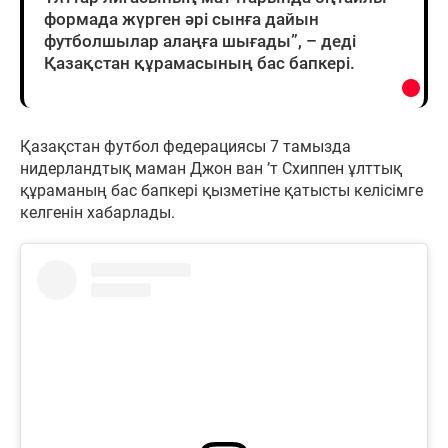
формада жүрген әрі сынға дайын
футболшылар алаңға шығады”, – деді
Қазақстан құрамасының бас бапкері.
Қазақстан футбол федерациясы 7 тамызда
нидерландтық маман Джон ван ’т Схиппен ұлттық
құраманың бас бапкері қызметіне қатысты келісімге
келгенін хабарлады.