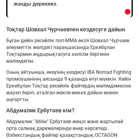
жазды дереккөз.
Тоқтар Шовхал Чурчаевпен кездесуге дайын
Бұған дейін ресейлік поп-ММА өкілі Шовхал Чурчаев
әлеуметтік желідегі парақшасында Еркебұлан
Тоқтармен жұдырықтасуға келісім бергенін
мәлімдеген.
Оның айтуынша, екеуінің кездесуі IBA Nomad Fighting
промоушенінің аясында 9 қазанда өтуі мүмкін. Кейін
Еркебұлан Тоқтар ресейлік файтердің мәлімдемесіне
жауап беріп, аталған жекпе-жекке дайын екенін
аңғартты.
Абдумалик Ербутаев кім?
Абдумалик "Абби" Ербутаев жеңіл және жартылай
орта салмақ дәрежелерінде өнер көрсетеді.
Өзбекстандық файтер қазақстандық OCTAGON