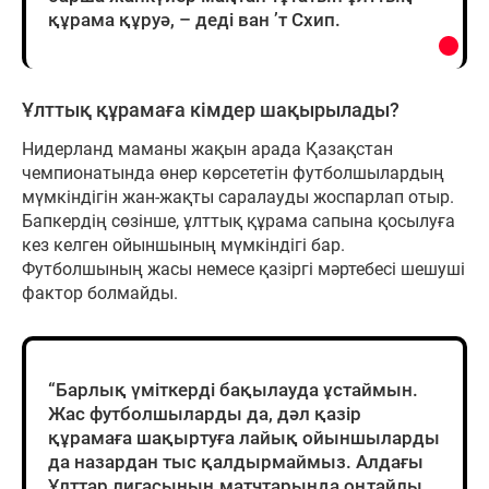
құрама құруә, – деді ван ’т Схип.
Ұлттық құрамаға кімдер шақырылады?
Нидерланд маманы жақын арада Қазақстан
чемпионатында өнер көрсететін футболшылардың
мүмкіндігін жан-жақты саралауды жоспарлап отыр.
Бапкердің сөзінше, ұлттық құрама сапына қосылуға
кез келген ойыншының мүмкіндігі бар.
Футболшының жасы немесе қазіргі мәртебесі шешуші
фактор болмайды.
“Барлық үміткерді бақылауда ұстаймын.
Жас футболшыларды да, дәл қазір
құрамаға шақыртуға лайық ойыншыларды
да назардан тыс қалдырмаймыз. Алдағы
Ұлттар лигасының матчтарында оңтайлы