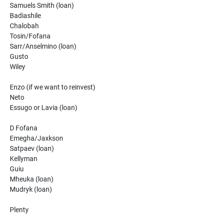
Samuels Smith (loan)
Badiashile
Chalobah
Tosin/Fofana
Sarr/Anselmino (loan)
Gusto
Wiley
Enzo (if we want to reinvest)
Neto
Essugo or Lavia (loan)
D Fofana
Emegha/Jaxkson
Satpaev (loan)
Kellyman
Guiu
Mheuka (loan)
Mudryk (loan)
Plenty