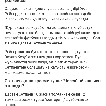
ұсынылды
Әлеуметтік желі қолданушыларының бірі Уилл
Рейнерден трансферлік терезе жабылғанға дейін
"Челси" кіммен қоштасуы керек екенін сұрады.
Журналист өз жауабында лондондық клуб сатуы
немесе уақытша басқа командаға жіберуі қажет деп
есептейтін футболшылардың тізімін жариялады. Сол
тізімге Дастан Сәтпаев та енген.
Рейнер жас шабуылшының аты-жөнінің тұсына
"жалға беру" деген нұсқаны көрсеткен. Бұл —
журналистің жеке пікірі, ал "Челси" тарапынан
Сәтпаевтың болашағына қатысты әзірге ресми
мәлімдеме жасалған жоқ.
Сәтпаев қашан ресми түрде "Челси" ойыншысы
атанады?
Дастан Сәтпаев 18 жасқа толғаннан кейін 12
тамызда ресми түрде "көктердің" футболшысы
атанады.