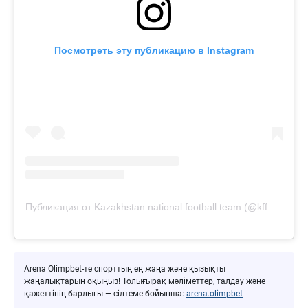
Посмотреть эту публикацию в Instagram
Публикация от Kazakhstan national football team (@kff_team)
Arena Olimpbet-те спорттың ең жаңа және қызықты
жаңалықтарын оқыңыз! Толығырақ мәліметтер, талдау және
қажеттінің барлығы — сілтеме бойынша:
arena.olimpbet