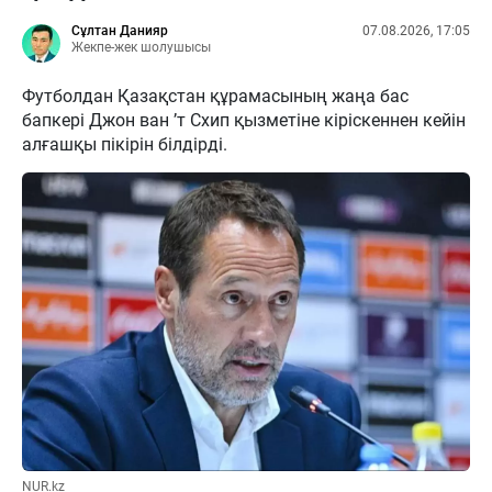
Сұлтан Данияр
07.08.2026, 17:05
Жекпе-жек шолушысы
Футболдан Қазақстан құрамасының жаңа бас
бапкері Джон ван ’т Схип қызметіне кіріскеннен кейін
алғашқы пікірін білдірді.
NUR.kz