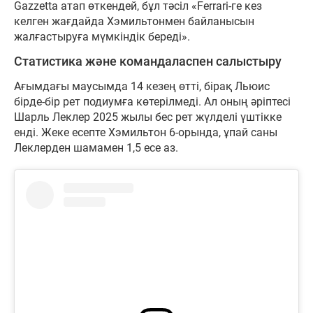
Gazzetta атап өткендей, бұл тәсіл «Ferrari-ге кез
келген жағдайда Хэмильтонмен байланысын
жалғастыруға мүмкіндік береді».
Статистика және командаласпен салыстыру
Ағымдағы маусымда 14 кезең өтті, бірақ Льюис
бірде-бір рет подиумға көтерілмеді. Ал оның әріптесі
Шарль Леклер 2025 жылы бес рет жүлделі үштікке
енді. Жеке есепте Хэмильтон 6-орында, ұпай саны
Леклерден шамамен 1,5 есе аз.