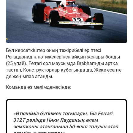
Бұл көрсеткіштер оның тәжірибелі әріптесі
Регаццонидің нәтижелерінен айқын жоғары болды
(25 ұпай). Ferrari сол маусымда Brabham-ды артқа
тастап, Конструкторлар кубогында да, Жеке есепте
де жеңімпаз атанды.
Команда өз мәлімдемесінде:
«Өткеніміз бүгінмен тоғысады. Біз Ferrari
312T рөлінде Ники Лауданың әлем
чемпионы атанғанына 50 жыл толуын атап
өтеміз»
,
– деп жазды.