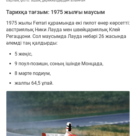
барлық фото: ашық дереккөздерден алынған
Тарихқа тағзым: 1975 жылғы маусым
1975 жылы Ferrari құрамында екі пилот өнер көрсетті:
австриялық Ники Лауда мен швейцариялық Клей
Регаццони. Сол маусымда Лауда небәрі 26 жасында
әлемді таң қалдырды:
5 жеңіс,
9 поул-позишн, соның ішінде Монцада,
8 мәрте подиум,
жалпы 64,5 ұпай.