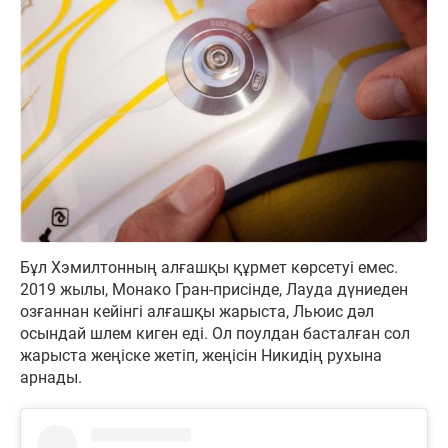
Бұл Хэмилтонның алғашқы құрмет көрсетуі емес.
2019 жылы, Монако Гран-присінде, Лауда дүниеден
озғаннан кейінгі алғашқы жарыста, Льюис дәл
осындай шлем киген еді. Ол поулдан басталған сол
жарыста жеңіске жетіп, жеңісін Никидің рухына
арнады.