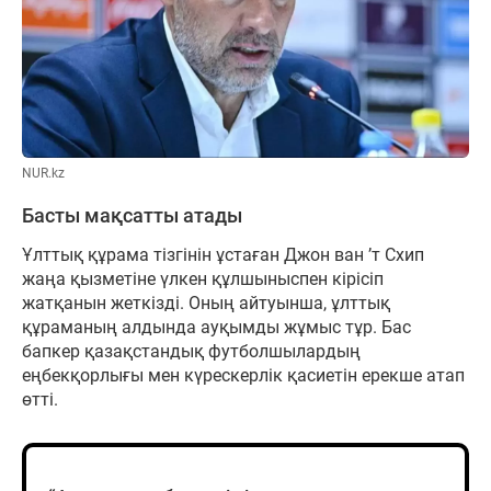
NUR.kz
Басты мақсатты атады
Ұлттық құрама тізгінін ұстаған Джон ван ’т Схип
жаңа қызметіне үлкен құлшыныспен кірісіп
жатқанын жеткізді. Оның айтуынша, ұлттық
құраманың алдында ауқымды жұмыс тұр. Бас
бапкер қазақстандық футболшылардың
еңбекқорлығы мен күрескерлік қасиетін ерекше атап
өтті.