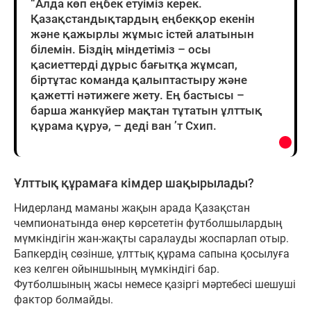
“Алда көп еңбек етуіміз керек.
Қазақстандықтардың еңбекқор екенін
және қажырлы жұмыс істей алатынын
білемін. Біздің міндетіміз – осы
қасиеттерді дұрыс бағытқа жұмсап,
біртұтас команда қалыптастыру және
қажетті нәтижеге жету. Ең бастысы –
барша жанкүйер мақтан тұтатын ұлттық
құрама құруә, – деді ван ’т Схип.
Ұлттық құрамаға кімдер шақырылады?
Нидерланд маманы жақын арада Қазақстан
чемпионатында өнер көрсететін футболшылардың
мүмкіндігін жан-жақты саралауды жоспарлап отыр.
Бапкердің сөзінше, ұлттық құрама сапына қосылуға
кез келген ойыншының мүмкіндігі бар.
Футболшының жасы немесе қазіргі мәртебесі шешуші
фактор болмайды.