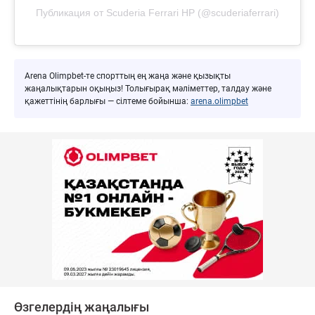
Публикация от Scuderia Ferrari HP (@scuderiaferrari)
Arena Olimpbet-те спорттың ең жаңа және қызықты
жаңалықтарын оқыңыз! Толығырақ мәліметтер, талдау және
қажеттінің барлығы — сілтеме бойынша:
arena.olimpbet