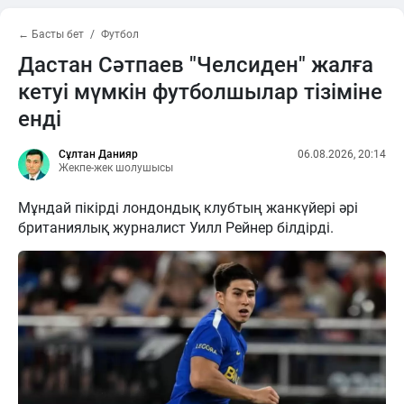
← Басты бет
Футбол
Дастан Сәтпаев "Челсиден" жалға
кетуі мүмкін футболшылар тізіміне
енді
Сұлтан Данияр
06.08.2026, 20:14
Жекпе-жек шолушысы
Мұндай пікірді лондондық клубтың жанкүйері әрі
британиялық журналист Уилл Рейнер білдірді.