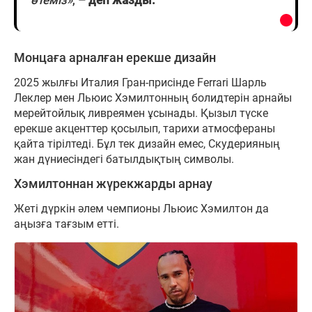
Монцаға арналған ерекше дизайн
2025 жылғы Италия Гран-присінде Ferrari Шарль
Леклер мен Льюис Хэмилтонның болидтерін арнайы
мерейтойлық ливреямен ұсынады. Қызыл түске
ерекше акценттер қосылып, тарихи атмосфераны
қайта тірілтеді. Бұл тек дизайн емес, Скудерияның
жан дүниесіндегі батылдықтың символы.
Хэмилтоннан жүрекжарды арнау
Жеті дүркін әлем чемпионы Льюис Хэмилтон да
аңызға тағзым етті.