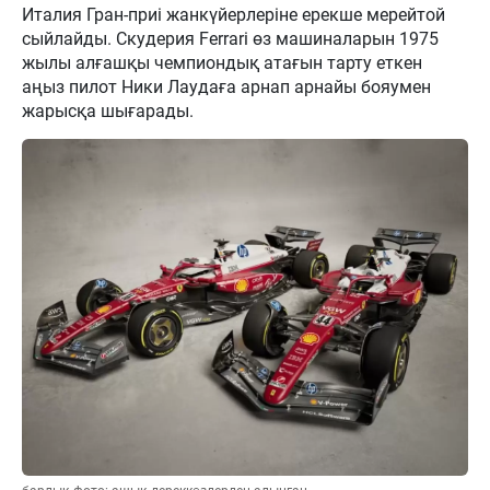
Италия Гран-приі жанкүйерлеріне ерекше мерейтой
сыйлайды. Скудерия Ferrari өз машиналарын 1975
жылы алғашқы чемпиондық атағын тарту еткен
аңыз пилот Ники Лаудаға арнап арнайы бояумен
жарысқа шығарады.