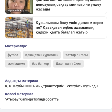
Материалда:
футбол
Қазақстан құрамасы
Ұлттар лигасы
мәлімдеме
бас бапкер
Джон ван’т Схип
Алдыңғы материал
ҚПЛ клубы ФИФА-ның трансферлік шектеуінен құтылды
Келесі материал
"Атырау" бапкері тізгінді босатты