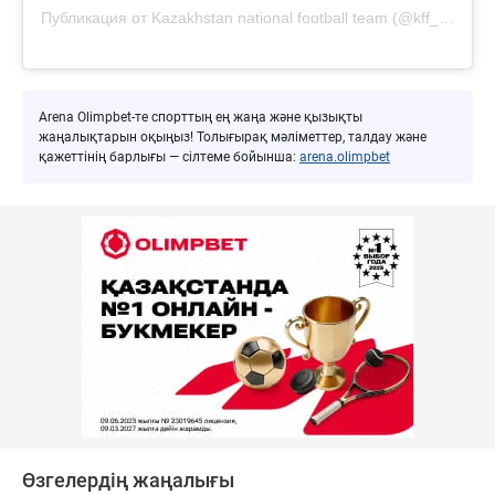
Публикация от Kazakhstan national football team (@kff_team)
Arena Olimpbet-те спорттың ең жаңа және қызықты
жаңалықтарын оқыңыз! Толығырақ мәліметтер, талдау және
қажеттінің барлығы — сілтеме бойынша:
arena.olimpbet