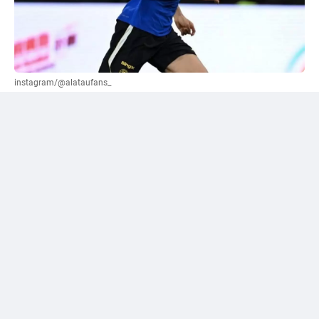
instagram/@alataufans_
Сәтпаевқа қатысты "жалға беру" нұсқасы
ұсынылды
Әлеуметтік желі қолданушыларының бірі Уилл
Рейнерден трансферлік терезе жабылғанға дейін
"Челси" кіммен қоштасуы керек екенін сұрады.
Журналист өз жауабында лондондық клуб сатуы
немесе уақытша басқа командаға жіберуі қажет деп
есептейтін футболшылардың тізімін жариялады. Сол
тізімге Дастан Сәтпаев та енген.
Рейнер жас шабуылшының аты-жөнінің тұсына
"жалға беру" деген нұсқаны көрсеткен. Бұл —
журналистің жеке пікірі, ал "Челси" тарапынан