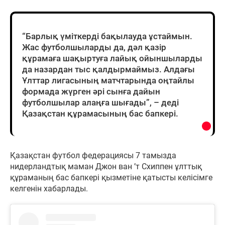
“Барлық үміткерді бақылауда ұстаймын.
Жас футболшыларды да, дәл қазір
құрамаға шақыртуға лайық ойыншыларды
да назардан тыс қалдырмаймыз. Алдағы
Ұлттар лигасының матчтарында оңтайлы
формада жүрген әрі сынға дайын
футболшылар алаңға шығады”, – деді
Қазақстан құрамасының бас бапкері.
Қазақстан футбол федерациясы 7 тамызда
нидерландтық маман Джон ван ’т Схиппен ұлттық
құраманың бас бапкері қызметіне қатысты келісімге
келгенін хабарлады.