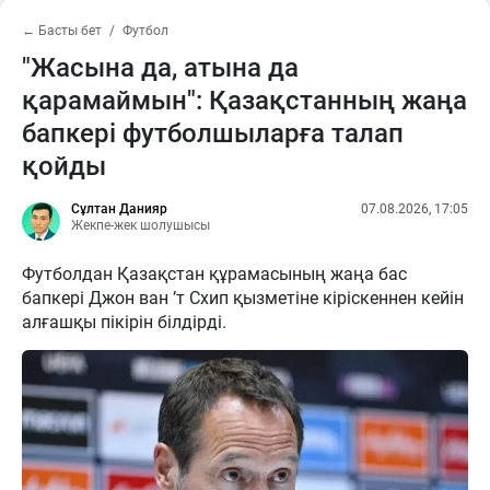
← Басты бет
Футбол
"Жасына да, атына да
қарамаймын": Қазақстанның жаңа
бапкері футболшыларға талап
қойды
Сұлтан Данияр
07.08.2026, 17:05
Жекпе-жек шолушысы
Футболдан Қазақстан құрамасының жаңа бас
бапкері Джон ван ’т Схип қызметіне кіріскеннен кейін
алғашқы пікірін білдірді.