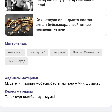
Материалда:
автоспорт
формула 1
феррари
Льюис Хэмилтон
Ники Лауда
Алдыңғы материал
McLaren-нің құпия жобасы: басты үміткер – Мик Шумахер!
Келесі материал
Такси күрт қымбаттауы мүмкін