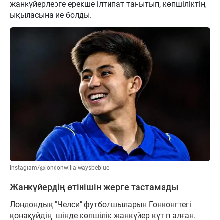
жанкүйерлерге ерекше ілтипат танытып, көпшіліктің
ықыласына ие болды.
instagram/@londonwillalwaysbeblue
Жанкүйердің өтінішін жерге тастамады
Лондондық "Челси" футболшыларын Гонконгтегі
қонақүйдің ішінде көпшілік жанкүйер күтіп алған.