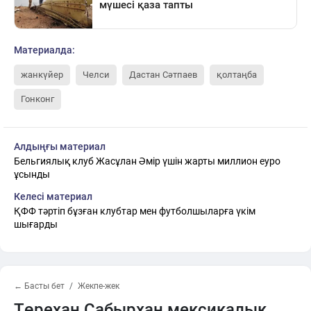
Материалда:
жанкүйер
Челси
Дастан Сәтпаев
қолтаңба
Гонконг
Алдыңғы материал
Бельгиялық клуб Жасұлан Әмір үшін жарты миллион еуро
ұсынды
Келесі материал
ҚФФ тәртіп бұзған клубтар мен футболшыларға үкім
шығарды
← Басты бет
Жекпе-жек
Төрехан Сабырхан мексикалық