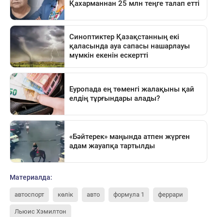
Материалда:
автоспорт
көлік
авто
формула 1
феррари
Льюис Хэмилтон