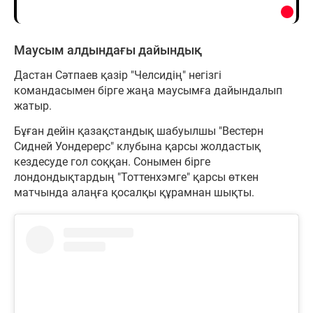
Маусым алдындағы дайындық
Дастан Сәтпаев қазір "Челсидің" негізгі
командасымен бірге жаңа маусымға дайындалып
жатыр.
Бұған дейін қазақстандық шабуылшы "Вестерн
Сидней Уондерерс" клубына қарсы жолдастық
кездесуде гол соққан. Сонымен бірге
лондондықтардың "Тоттенхэмге" қарсы өткен
матчында алаңға қосалқы құрамнан шықты.