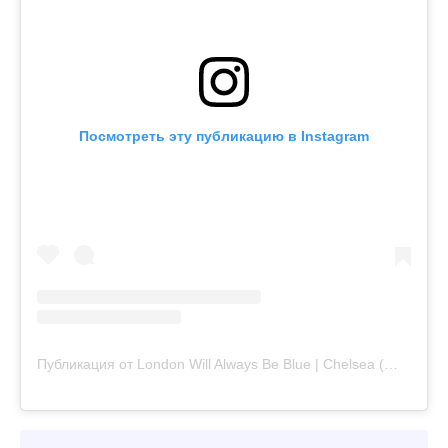
Посмотреть эту публикацию в Instagram
Публикация от London Will Always Be Blue | Chelsea (@londonwillalwaysbeblue)