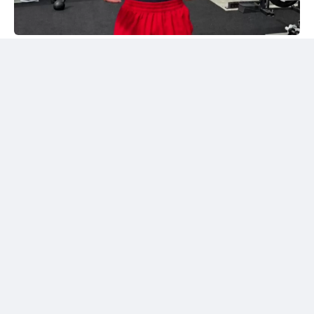
Instagram/@sabyrkhantorekhan
Тәжірибелі мексикалықпен жұдырықтасты
Қазақстандық боксшы Төрехан Сабырхан ұлттық
құраманың АҚШ-тағы жаттығу жиыны аясында
Элиас Эспадаспен қолғап түйістірді.
Мексикалық боксшы кәсіпқой рингте 33 жекпе-жек
өткізіп, 23 рет жеңіске жеткен. Оның 16 жеңісі
нокаутпен аяқталған. Сонымен қатар Эспадастың
тоғыз жеңілісі және бір тең нәтижесі бар.
Төрехан Сабырханның бапкері Ілияс Оралбеков
спаррингтен үзінді бейнені әлеуметтік желідегі
парақшасында жариялады.
Жылдам соққылармен жауап берді
Бейнежазбада Қазақстан құрамасының