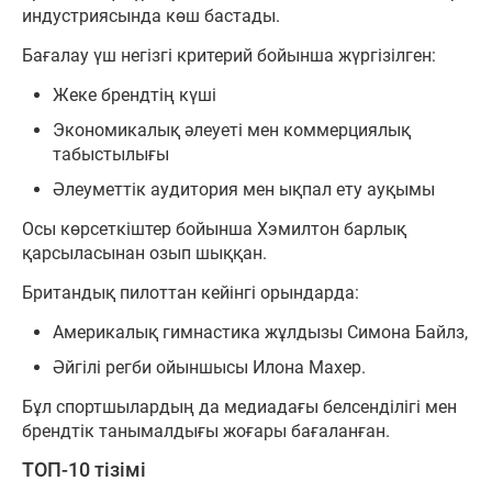
индустриясында көш бастады.
Бағалау үш негізгі критерий бойынша жүргізілген:
Жеке брендтің күші
Экономикалық әлеуеті мен коммерциялық
табыстылығы
Әлеуметтік аудитория мен ықпал ету ауқымы
Осы көрсеткіштер бойынша Хэмилтон барлық
қарсыласынан озып шыққан.
Британдық пилоттан кейінгі орындарда:
Америкалық гимнастика жұлдызы Симона Байлз,
Әйгілі регби ойыншысы Илона Махер.
Бұл спортшылардың да медиадағы белсенділігі мен
брендтік танымалдығы жоғары бағаланған.
ТОП-10 тізімі