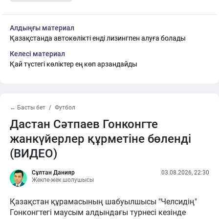
Алдыңғы материал
Қазақстанда автокөлікті енді лизингпен алуға болады
Келесі материал
Қай түстегі көліктер ең көп арзандайды
← Басты бет
Футбол
Дастан Сәтпаев Гонконгте
жанкүйерлер құрметіне бөленді
(ВИДЕО)
Сұлтан Данияр
03.08.2026, 22:30
Жекпе-жек шолушысы
Қазақстан құрамасының шабуылшысы "Челсидің"
Гонконгтегі маусым алдындағы турнесі кезінде