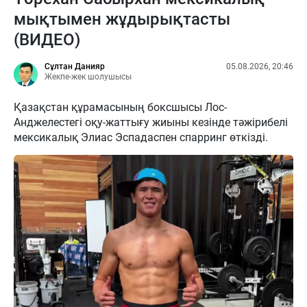
мықтымен жұдырықтасты
(ВИДЕО)
Сұлтан Данияр
05.08.2026, 20:46
Жекпе-жек шолушысы
Қазақстан құрамасының боксшысы Лос-
Анджелестегі оқу-жаттығу жиыны кезінде тәжірибелі
мексикалық Элиас Эспадаспен спарринг өткізді.