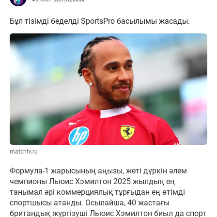
Бұл тізімді беделді SportsPro басылымы жасады.
matchtv.ru
Формула-1 жарысының аңызы, жеті дүркін әлем
чемпионы Льюис Хэмилтон 2025 жылдың ең
танымал әрі коммерциялық тұрғыдан ең өтімді
спортшысы атанды. Осылайша, 40 жастағы
британдық жүргізуші Льюис Хэмилтон биыл да спорт