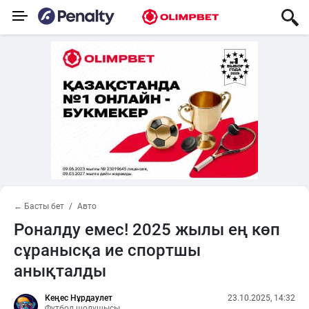
← Басты бет
Авто
Роналду емес! 2025 жылы ең көп
сұранысқа ие спортшы
анықталды
Кеңес Нұрдаулет
23.10.2025, 14:32
Футбол шолушысы