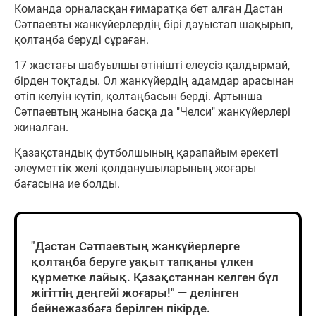
Команда орналасқан ғимаратқа бет алған Дастан
Сәтпаевты жанкүйерлердің бірі дауыстап шақырып,
қолтаңба беруді сұраған.
17 жастағы шабуылшы өтінішті елеусіз қалдырмай,
бірден тоқтады. Ол жанкүйердің адамдар арасынан
өтіп келуін күтіп, қолтаңбасын берді. Артынша
Сәтпаевтың жанына басқа да "Челси" жанкүйерлері
жиналған.
Қазақстандық футболшының қарапайым әрекеті
әлеуметтік желі қолданушыларының жоғары
бағасына ие болды.
"Дастан Сәтпаевтың жанкүйерлерге
қолтаңба беруге уақыт тапқаны үлкен
құрметке лайық. Қазақстаннан келген бұл
жігіттің деңгейі жоғары!" — делінген
бейнежазбаға берілген пікірде.