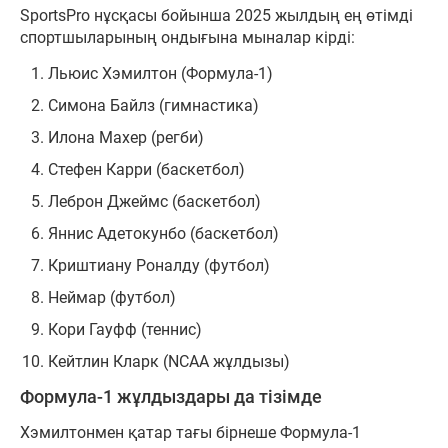
SportsPro нұсқасы бойынша 2025 жылдың ең өтімді
спортшыларының ондығына мыналар кірді:
Льюис Хэмилтон (Формула-1)
Симона Байлз (гимнастика)
Илона Махер (регби)
Стефен Карри (баскетбол)
Леброн Джеймс (баскетбол)
Яннис Адетокунбо (баскетбол)
Криштиану Роналду (футбол)
Неймар (футбол)
Кори Гауфф (теннис)
Кейтлин Кларк (NCAA жұлдызы)
Формула-1 жұлдыздары да тізімде
Хэмилтонмен қатар тағы бірнеше Формула-1