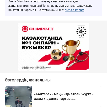
Arena Olimpbet-те спорттың ең жаңа және қызықты
жаңалықтарын оқыңыз! Толығырақ мәліметтер, талдау және
қажеттінің барлығы — сілтеме бойынша:
arena.olimpbet