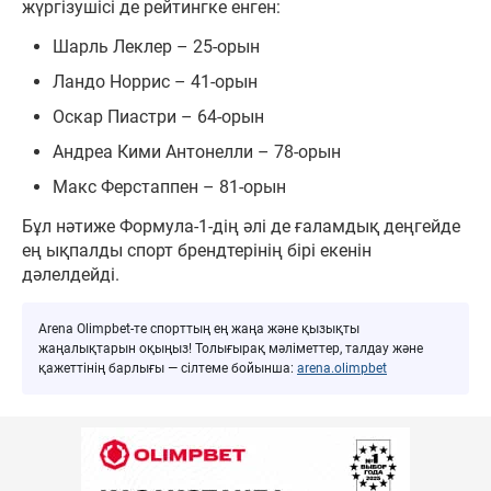
жүргізушісі де рейтингке енген:
Шарль Леклер – 25-орын
Ландо Норрис – 41-орын
Оскар Пиастри – 64-орын
Андреа Кими Антонелли – 78-орын
Макс Ферстаппен – 81-орын
Бұл нәтиже Формула-1-дің әлі де ғаламдық деңгейде
ең ықпалды спорт брендтерінің бірі екенін
дәлелдейді.
Arena Olimpbet-те спорттың ең жаңа және қызықты
жаңалықтарын оқыңыз! Толығырақ мәліметтер, талдау және
қажеттінің барлығы — сілтеме бойынша:
arena.olimpbet