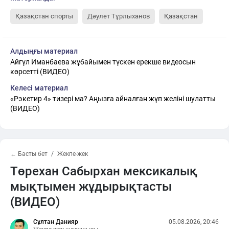
Қазақстан спорты
Дәулет Тұрлыханов
Қазақстан
Алдыңғы материал
Айгүл Иманбаева жұбайымен түскен ерекше видеосын
көрсетті (ВИДЕО)
Келесі материал
«Рэкетир 4» тизері ма? Аңызға айналған жұп желіні шулатты
(ВИДЕО)
← Басты бет
Жекпе-жек
Төрехан Сабырхан мексикалық
мықтымен жұдырықтасты
(ВИДЕО)
Сұлтан Данияр
05.08.2026, 20:46