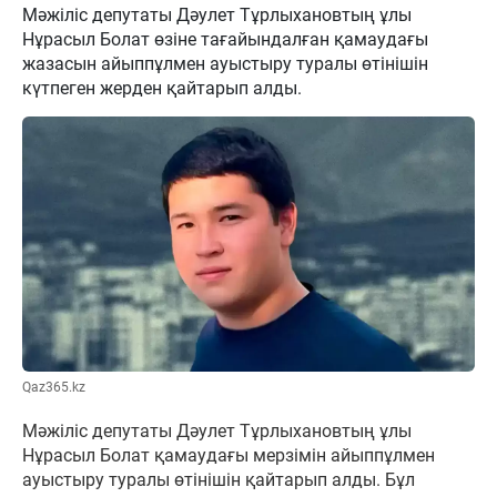
Мәжіліс депутаты Дәулет Тұрлыхановтың ұлы
Нұрасыл Болат өзіне тағайындалған қамаудағы
жазасын айыппұлмен ауыстыру туралы өтінішін
күтпеген жерден қайтарып алды.
Qaz365.kz
Мәжіліс депутаты Дәулет Тұрлыхановтың ұлы
Нұрасыл Болат қамаудағы мерзімін айыппұлмен
ауыстыру туралы өтінішін қайтарып алды. Бұл