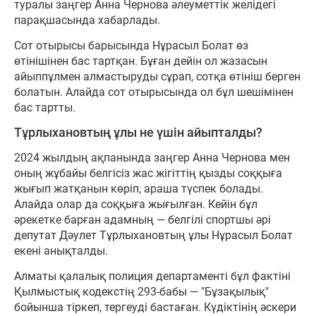
туралы заңгер Анна Чернова әлеуметтік желідегі
парақшасында хабарлады.
Сот отырысы барысында Нұрасыл Болат өз
өтінішінен бас тартқан. Бұған дейін ол жазасын
айыппұлмен алмастыруды сұрап, сотқа өтініш берген
болатын. Алайда сот отырысында ол бұл шешімінен
бас тартты.
Тұрлыхановтың ұлы не үшін айыпталды?
2024 жылдың ақпанында заңгер Анна Чернова мен
оның жұбайы белгісіз жас жігіттің қызды соққыға
жығып жатқанын көріп, араша түспек болады.
Алайда олар да соққыға жығылған. Кейін бұл
әрекетке барған адамның — белгілі спортшы әрі
депутат Дәулет Тұрлыхановтың ұлы Нұрасыл Болат
екені анықталды.
Алматы қалалық полиция департаменті бұл фактіні
Қылмыстық кодекстің 293-бабы — "Бұзақылық"
бойынша тіркеп, тергеуді бастаған. Күдіктінің әскери