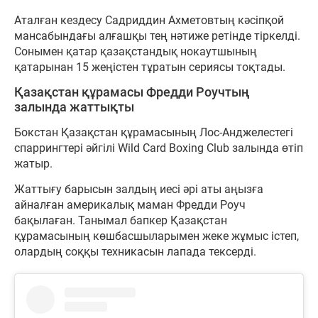
Аталған кездесу Садриддин Ахметовтың кәсіпқой
мансабындағы алғашқы тең нәтиже ретінде тіркелді.
Сонымен қатар қазақстандық нокаутшының
қатарынан 15 жеңістен тұратын сериясы тоқтады.
Қазақстан құрамасы Фредди Роучтың
залында жаттықты
Бокстан Қазақстан құрамасының Лос-Анджелестегі
спаррингтері әйгілі Wild Card Boxing Club залында өтіп
жатыр.
Жаттығу барысын залдың иесі әрі аты аңызға
айналған америкалық маман Фредди Роуч
бақылаған. Танымал бапкер Қазақстан
құрамасының көшбасшыларымен жеке жұмыс істеп,
олардың соққы техникасын лапада тексерді.