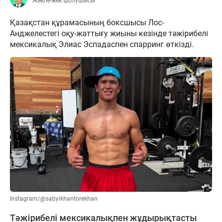
Жекпе-жек шолушысы
Қазақстан құрамасының боксшысы Лос-
Анджелестегі оқу-жаттығу жиыны кезінде тәжірибелі
мексикалық Элиас Эспадаспен спарринг өткізді.
Instagram/@sabyrkhantorekhan
Тәжірибелі мексикалықпен жұдырықтасты