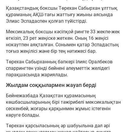
Қазақстандық боксшы Төрехан Сабырхан ұлттық
құраманың АҚШ-тағы жаттығу жиыны аясында
Элиас Эспадаспен қолғап түйістірді.
Мексикалық боксшы кәсіпқой рингте 33 жекпе-жек
өткізіп, 23 рет жеңіске жеткен. Оның 16 жеңісі
нокаутпен аяқталған. Сонымен қатар Эспадастың
тоғыз жеңілісі және бір тең нәтижесі бар.
Төрехан Сабырханның бапкері Ілияс Оралбеков
спаррингтен үзінді бейнені әлеуметтік желідегі
парақшасында жариялады.
Жылдам соққылармен жауап берді
Бейнежазбада Қазақстан құрамасының
көшбасшыларының бірі тәжірибелі мексикалықтан
сескенбей, жоғары қарқынмен жұмыс істегенін
көруге болады.
Төрехан қарсыласының әр шабуылына дәл әрі