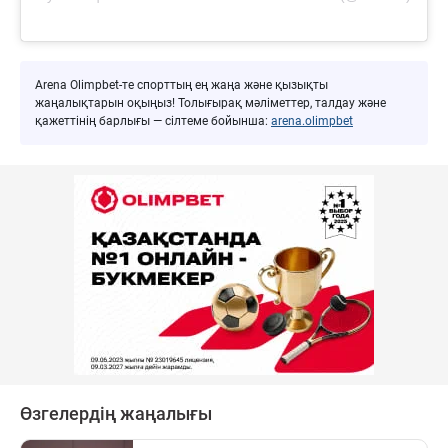
Arena Olimpbet-те спорттың ең жаңа және қызықты
жаңалықтарын оқыңыз! Толығырақ мәліметтер, талдау және
қажеттінің барлығы — сілтеме бойынша:
arena.olimpbet