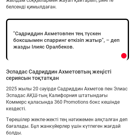
жылдам соққылармен жауап қайтарып, рингте
белсенді қимылдаған.
"Садриддин Ахметовпен тең түскен
боксшымен спарринг өткізіп жатыр", – деп
жазды Ілияс Оралбеков.
Эспадас Садриддин Ахметовтың жеңісті
сериясын тоқтатқан
2025 жылы 20 сәуірде Садриддин Ахметов пен Элиас
Эспадас АҚШ-тың Калифорния штатындағы
Коммерс қаласында 360 Promotions бокс кешінде
кездесті.
Төрешілер жекпе-жекті тең нәтижемен аяқталған деп
бағалады. Бұл жанкүйерлер үшін күтпеген жағдай
болды.