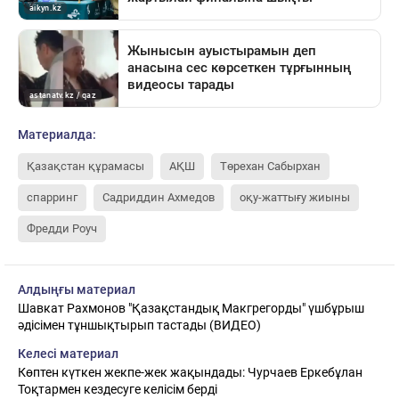
Материалда:
Қазақстан құрамасы
АҚШ
Төрехан Сабырхан
спарринг
Садриддин Ахмедов
оқу-жаттығу жиыны
Фредди Роуч
Алдыңғы материал
Шавкат Рахмонов "Қазақстандық Макгрегорды" үшбұрыш
әдісімен тұншықтырып тастады (ВИДЕО)
Келесі материал
Көптен күткен жекпе-жек жақындады: Чурчаев Еркебұлан
Тоқтармен кездесуге келісім берді