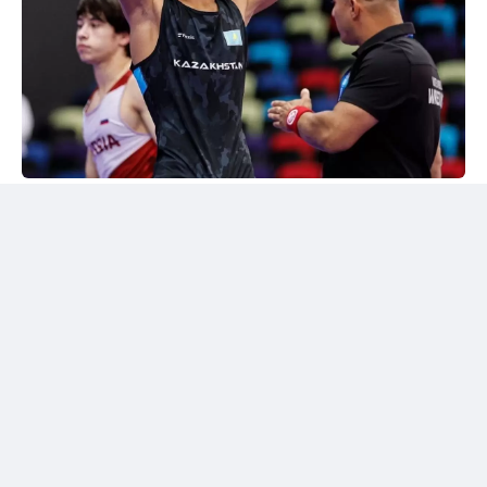
24kz
Әлем чемпионы марапатталды
Шымкентте грек-рим күресінен жасөспірімдер
арасындағы әлем чемпионы Дияр Аманәліні
салтанатты түрде қарсы алу рәсімі өтті. Жергілікті
спорт қауымдастығы 55 келіге дейінгі салмақ
дәрежесінде алтын медаль жеңіп алған балуанның
жетістігін жоғары бағалады.
Бакуде жеңімпаз атанған балуанға жаңа шетелдік
автокөлік сыйға берілді.