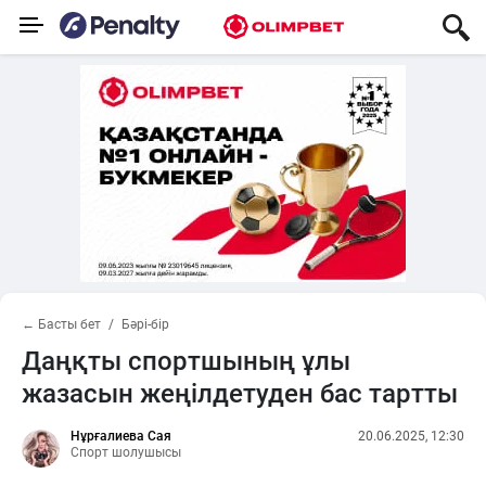
← Басты бет
Бәрі-бір
Даңқты спортшының ұлы
жазасын жеңілдетуден бас тартты
Нұрғалиева Сая
20.06.2025, 12:30
Спорт шолушысы