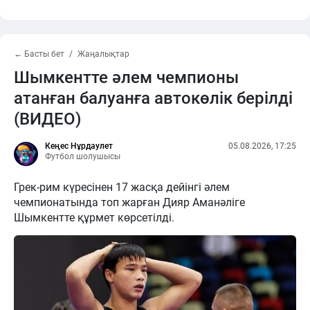
← Басты бет
Жаңалықтар
Шымкентте әлем чемпионы
атанған балуанға автокөлік берілді
(ВИДЕО)
Кеңес Нұрдаулет
05.08.2026, 17:25
Футбол шолушысы
Грек-рим күресінен 17 жасқа дейінгі әлем
чемпионатында топ жарған Дияр Аманәліге
Шымкентте құрмет көрсетілді.