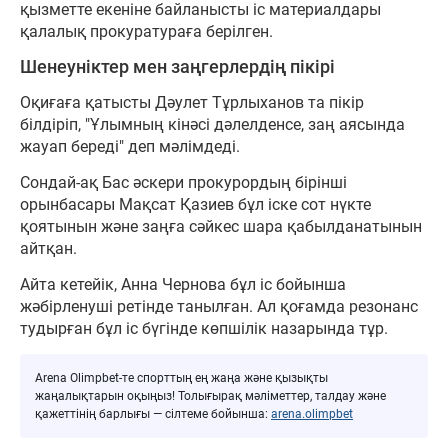
қызметте екеніне байланысты іс материалдары
қалалық прокуратураға берілген.
Шенеуніктер мен заңгерлердің пікірі
Оқиғаға қатысты Дәулет Тұрлыханов та пікір
білдіріп, "Ұлымның кінәсі дәлелденсе, заң аясында
жауап береді" деп мәлімдеді.
Сондай-ақ Бас әскери прокурордың бірінші
орынбасары Мақсат Қазиев бұл іске сот нүкте
қоятынын және заңға сәйкес шара қабылданатынын
айтқан.
Айта кетейік, Анна Чернова бұл іс бойынша
жәбірленуші ретінде танылған. Ал қоғамда резонанс
тудырған бұл іс бүгінде көпшілік назарында тұр.
Arena Olimpbet-те спорттың ең жаңа және қызықты
жаңалықтарын оқыңыз! Толығырақ мәліметтер, талдау және
қажеттінің барлығы — сілтеме бойынша:
arena.olimpbet