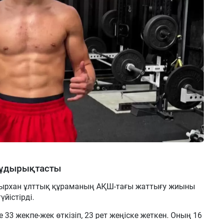
жұдырықтасты
ырхан ұлттық құраманың АҚШ-тағы жаттығу жиыны
йістірді.
33 жекпе-жек өткізіп, 23 рет жеңіске жеткен. Оның 16