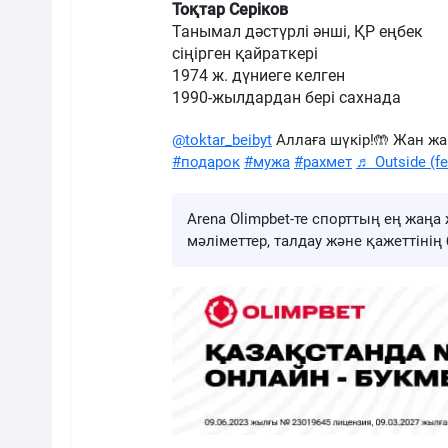
Тоқтар Серіков
Танымал дәстүрлі әнші, ҚР еңбек
сіңірген қайраткері
1974 ж. дүниеге келген
1990-жылдардан бері сахнада
@toktar_beibyt
Аллаға шүкір!🤲 Жан ж
#подарок
#мужа
#рахмет
♬ Outside (fea
Arena Olimpbet-те спорттың ең жа
мәліметтер, талдау және қажеттіні