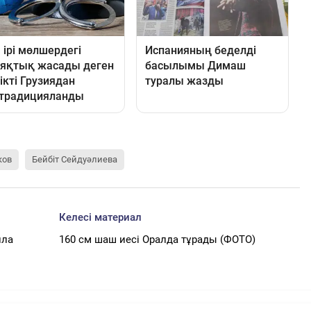
ков
Бейбіт Сейдуәлиева
Келесі материал
лла
160 см шаш иесі Оралда тұрады (ФОТО)