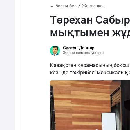
← Басты бет
Жекпе-жек
Төрехан Сабы
мықтымен жұд
Сұлтан Данияр
Жекпе-жек шолушысы
Қазақстан құрамасының боксш
кезінде тәжірибелі мексикалық 