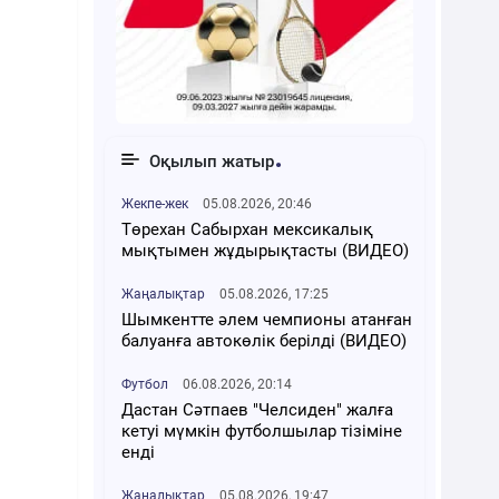
Оқылып жатыр
Жекпе-жек
05.08.2026, 20:46
Төрехан Сабырхан мексикалық
мықтымен жұдырықтасты (ВИДЕО)
Жаңалықтар
05.08.2026, 17:25
Шымкентте әлем чемпионы атанған
балуанға автокөлік берілді (ВИДЕО)
Футбол
06.08.2026, 20:14
Дастан Сәтпаев "Челсиден" жалға
кетуі мүмкін футболшылар тізіміне
енді
Жаңалықтар
05.08.2026, 19:47