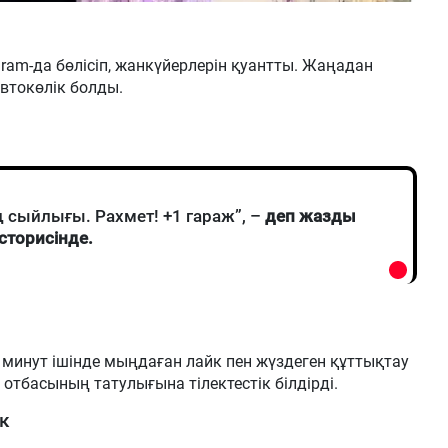
gram-да бөлісіп, жанкүйерлерін қуантты. Жаңадан
автокөлік болды.
сыйлығы. Рахмет! +1 гараж”, –
деп жазды
сторисінде.
 минут ішінде мыңдаған лайк пен жүздеген құттықтау
 отбасының татулығына тілектестік білдірді.
к