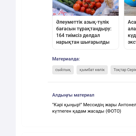
Материалда:
сыйлық
қымбат көлік
Тоқтар Сері
Алдыңғы материал
"Кәрі қыңыр!" Мессидің жары Антоне
күтпеген қадам жасады (ФОТО)