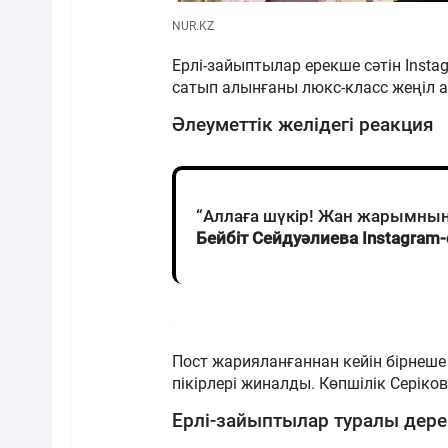
NUR.KZ
Ерлі-зайыптылар ерекше сәтін Insta
сатып алынғаны люкс-класс жеңіл 
Әлеуметтік желідегі реакция
“Аллаға шүкір! Жан жарымның 
Бейбіт Сейдуәлиева Instagram-
Пост жарияланғаннан кейін бірнеше
пікірлері жиналды. Көпшілік Серіков
Ерлі-зайыптылар туралы дере