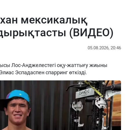
рхан мексикалық
ырықтасты (ВИДЕО)
05.08.2026, 20:46
ысы Лос-Анджелестегі оқу-жаттығу жиыны
Элиас Эспадаспен спарринг өткізді.