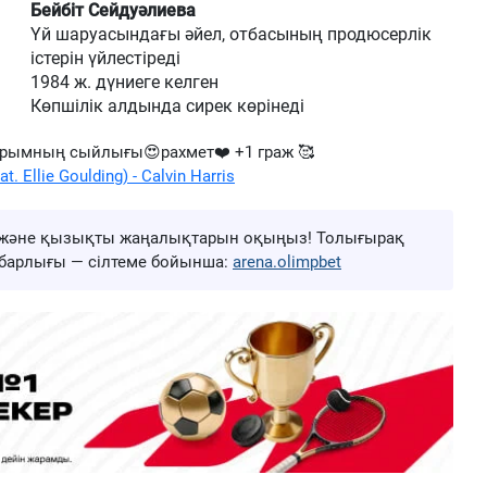
Бейбіт Сейдуәлиева
Үй шаруасындағы әйел, отбасының продюсерлік
істерін үйлестіреді
1984 ж. дүниеге келген
Көпшілік алдында сирек көрінеді
арымның сыйлығы😍рахмет❤️ +1 граж 🥰
t. Ellie Goulding) - Calvin Harris
ңа және қызықты жаңалықтарын оқыңыз! Толығырақ
ң барлығы — сілтеме бойынша:
arena.olimpbet