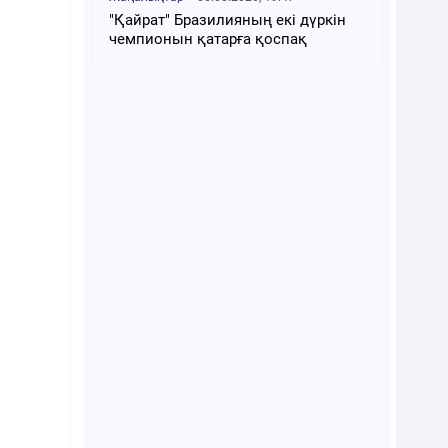
"Қайрат" Бразилияның екі дүркін
чемпионын қатарға қоспақ