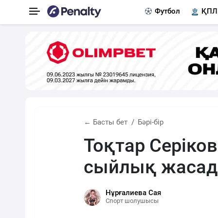
Футбол
ҚПЛ
← Басты бет
Бәрі-бір
Тоқтар Серіко
сыйлық жасад
Нұрғалиева Сая
Спорт шолушысы