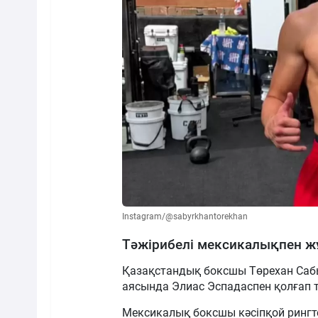
Instagram/@sabyrkhantorekhan
Тәжірибелі мексикалықпен 
Қазақстандық боксшы Төрехан Саб
аясында Элиас Эспадаспен қолғап тү
Мексикалық боксшы кәсіпқой рингте 